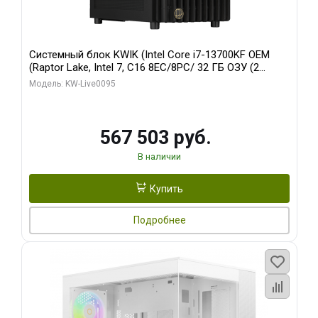
Системный блок KWIK (Intel Core i7-13700KF OEM
(Raptor Lake, Intel 7, C16 8EC/8PC/ 32 ГБ ОЗУ (2
модуля)/ Afox RTX4090 24GB GDDR6X 384-Bit 3xDP
Модель: KW-Live0095
HDMI ATX Turbo/ 512 ГБ SSD)
567 503 руб.
В наличии
Купить
Подробнее