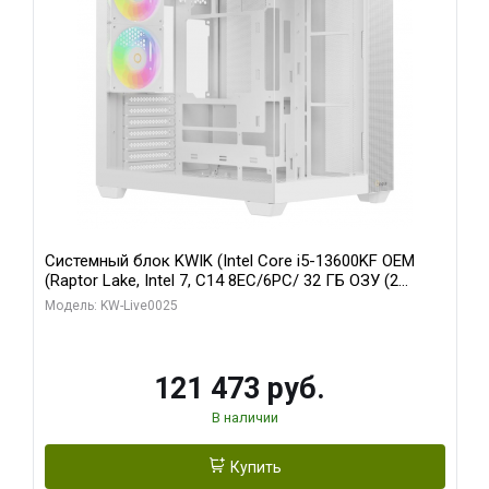
Системный блок KWIK (Intel Core i5-13600KF OEM
(Raptor Lake, Intel 7, C14 8EC/6PC/ 32 ГБ ОЗУ (2
модуля)/ Gigabyte RTX5060 WINDFORCE OC 8GB
Модель: KW-Live0025
GDDR7 128bit 3xDP / 960 ГБ SSD)
121 473 руб.
В наличии
Купить