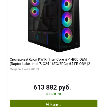
Системный блок KWIK (Intel Core i9-14900 OEM
(Raptor Lake, Intel 7, C24 16EC/8PC// 64 ГБ ОЗУ (2
модуля)/ Afox RTX4090 24GB GDDR6X 384-Bit 3xDP
Модель: KW-Live0103
HDMI ATX Turbo/ 960 ГБ SSD)
613 882 руб.
В наличии
Купить