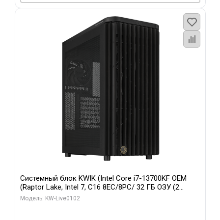
Системный блок KWIK (Intel Core i7-13700KF OEM
(Raptor Lake, Intel 7, C16 8EC/8PC/ 32 ГБ ОЗУ (2
модуля)/ Afox RTX4090 24GB GDDR6X 384-Bit 3xDP
Модель: KW-Live0102
HDMI ATX Turbo/ 960 ГБ SSD)