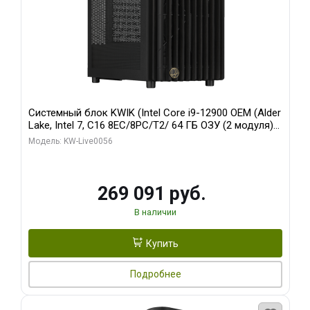
Системный блок KWIK (Intel Core i9-12900 OEM (Alder
Lake, Intel 7, C16 8EC/8PC/T2/ 64 ГБ ОЗУ (2 модуля)/
Palit RTX5080 INFINITY 3 OC 16GB GDDR7 256bit 3xDP
Модель: KW-Live0056
H/ 1 ТБ SSD)
269 091 руб.
В наличии
Купить
Подробнее