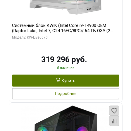
Системный блок KWIK (Intel Core i9-14900 OEM
(Raptor Lake, Intel 7, C24 16EC/8PC// 64 ГБ ОЗУ (2
модуля)/ Gigabyte RTX5080 XTREME WATERFORCE
Модель: KW-Live0070
16GB GDDR7 256bit/ 960 ГБ SSD)
319 296 руб.
В наличии
Купить
Подробнее