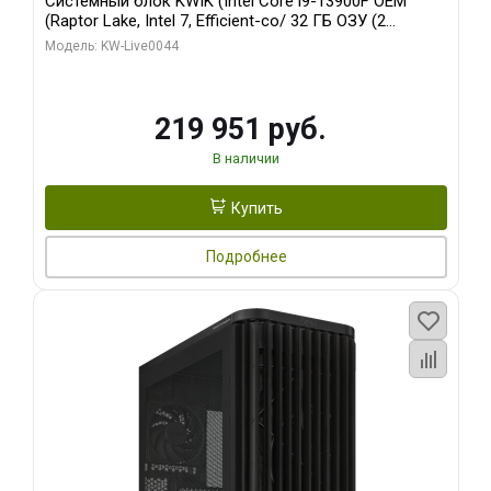
Системный блок KWIK (Intel Core i9-13900F OEM
(Raptor Lake, Intel 7, Efficient-co/ 32 ГБ ОЗУ (2
модуля)/ Gigabyte RTX5070Ti AERO OC 16GB GDDR7
Модель: KW-Live0044
256bit 3xDP HD/ 512 ГБ SSD)
219 951 руб.
В наличии
Купить
Подробнее