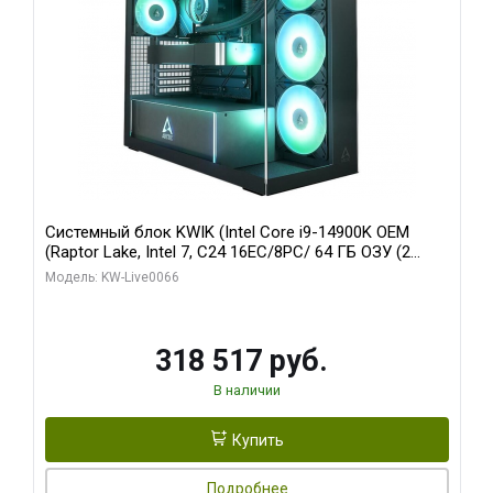
Системный блок KWIK (Intel Core i9-14900K OEM
(Raptor Lake, Intel 7, C24 16EC/8PC/ 64 ГБ ОЗУ (2
модуля)/ Gigabyte RTX5080 XTREME WATERFORCE
Модель: KW-Live0066
16GB GDDR7 256bit/ 1 ТБ SSD)
318 517 руб.
В наличии
Купить
Подробнее