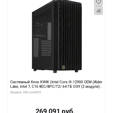
Системный блок KWIK (Intel Core i9-12900 OEM (Alder
Lake, Intel 7, C16 8EC/8PC/T2/ 64 ГБ ОЗУ (2 модуля)/
MSI RTX5080 SHADOW 3X OC 16GB GDDR7 256bit 3xDP
Модель: KW-Live0055
HDMI/ 1 ТБ SSD)
269 091 руб.