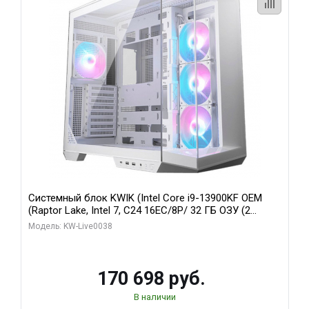
Системный блок KWIK (Intel Core i9-13900KF OEM
(Raptor Lake, Intel 7, C24 16EC/8P/ 32 ГБ ОЗУ (2
модуля)/ Gigabyte RX9070XT GAMING OC 16GB GDDR6
Модель: KW-Live0038
256bit 2xDP 2/ 960 ГБ SSD)
170 698 руб.
В наличии