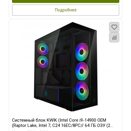
Подробнее
Системный блок KWIK (Intel Core i9-14900 OEM
(Raptor Lake, Intel 7, C24 16EC/8PC// 64 ГБ ОЗУ (2
модуля)/ Afox RTX4090 24GB GDDR6X 384-Bit 3xDP