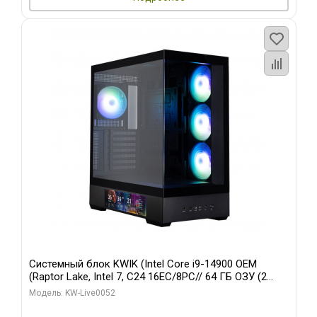
Системный блок KWIK (Intel Core i9-14900 OEM
(Raptor Lake, Intel 7, C24 16EC/8PC// 64 ГБ ОЗУ (2
модуля)/ Palit RTX5080 GAMINGPRO OC 16GB GDDR7
Модель: KW-Live0052
256bit 3xDP HD/ 512 ГБ SSD)