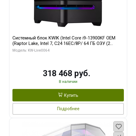
Системный блок KWIK (Intel Core i9-13900KF OEM
(Raptor Lake, Intel 7, C24 16EC/8P/ 64 ГБ ОЗУ (2
модуля)/ ASUS RTX5080 PROART OC 16GB GDDR7
Модель: KW-Live0064
256bit Type-C DP 2/ 512 ГБ SSD)
318 468 руб.
В наличии
Купить
Подробнее