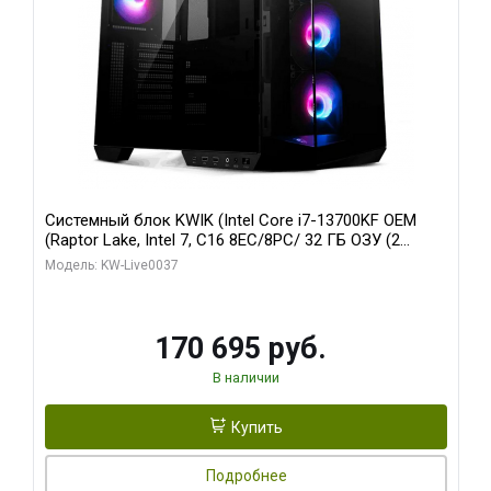
Системный блок KWIK (Intel Core i7-13700KF OEM
(Raptor Lake, Intel 7, C16 8EC/8PC/ 32 ГБ ОЗУ (2
модуля)/ Gigabyte RTX5070 AERO OC 12GB GDDR7
Модель: KW-Live0037
192bit 3xDP HDMI/ 1 ТБ SSD)
170 695 руб.
В наличии
Купить
Подробнее