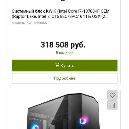
Системный блок KWIK (Intel Core i7-13700KF OEM
(Raptor Lake, Intel 7, C16 8EC/8PC/ 64 ГБ ОЗУ (2
модуля)/ ASUS RTX5080 PROART OC 16GB GDDR7
Модель: KW-Live0065
256bit Type-C DP 2/ 1 ТБ SSD)
318 508 руб.
В наличии
Купить
Подробнее