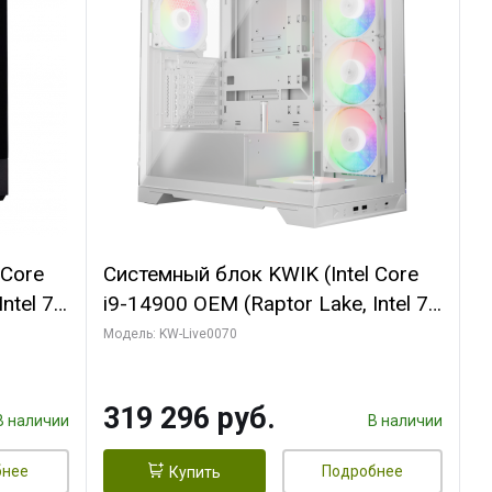
 Core
Системный блок KWIK (Intel Core
ntel 7,
i9-14900 OEM (Raptor Lake, Intel 7,
(2
C24 16EC/8PC// 64 ГБ ОЗУ (2
Модель: KW-Live0070
модуля)/ Gigabyte RTX5080
R7
XTREME WATERFORCE 16GB
319 296 руб.
D)
GDDR7 256bit/ 960 ГБ SSD)
В наличии
В наличии
бнее
Подробнее
Купить