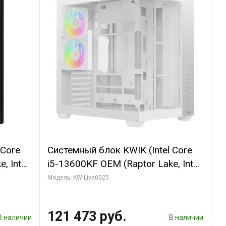
 Core
Системный блок KWIK (Intel Core
, Intel
i5-13600KF OEM (Raptor Lake, Intel
(2
7, C14 8EC/6PC/ 32 ГБ ОЗУ (2
Модель: KW-Live0025
GB
модуля)/ Gigabyte RTX5060
 ATX
WINDFORCE OC 8GB GDDR7 128bit
121 473 руб.
3xDP / 960 ГБ SSD)
В наличии
В наличии