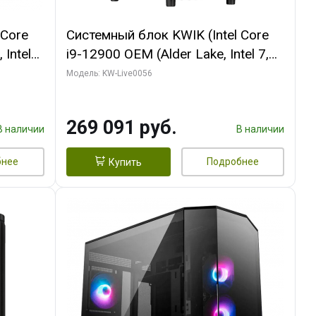
 Core
Системный блок KWIK (Intel Core
 Intel
i9-12900 OEM (Alder Lake, Intel 7,
C16 8EC/8PC/T2/ 64 ГБ ОЗУ (2
Модель: KW-Live0056
Ti
модуля)/ Palit RTX5080 INFINITY 3
t 3xDP
OC 16GB GDDR7 256bit 3xDP H/ 1
269 091 руб.
ТБ SSD)
В наличии
В наличии
бнее
Подробнее
Купить