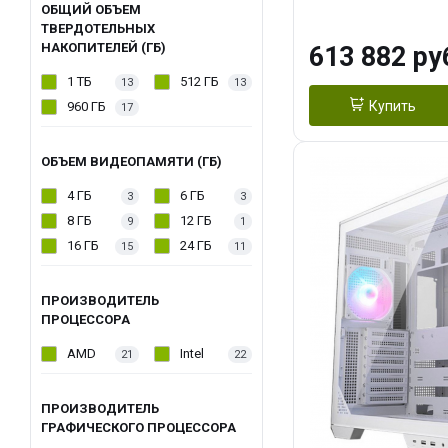
модуля)/ Afox
ОБЩИЙ ОБЪЕМ
ТВЕРДОТЕЛЬНЫХ
GDDR6X 384-Bi
НАКОПИТЕЛЕЙ (ГБ)
613 882 ру
Turbo/ 960 ГБ 
1 ТБ
512 ГБ
13
13
Купить
960 ГБ
17
ОБЪЕМ ВИДЕОПАМЯТИ (ГБ)
4 ГБ
6 ГБ
3
3
8 ГБ
12 ГБ
9
1
16 ГБ
24 ГБ
15
11
ПРОИЗВОДИТЕЛЬ
ПРОЦЕССОРА
AMD
Intel
21
22
ПРОИЗВОДИТЕЛЬ
ГРАФИЧЕСКОГО ПРОЦЕССОРА