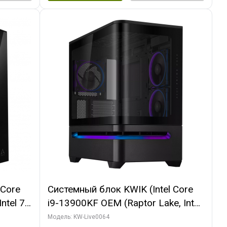
 Core
Системный блок KWIK (Intel Core
ntel 7,
i9-13900KF OEM (Raptor Lake, Intel
(2
7, C24 16EC/8P/ 64 ГБ ОЗУ (2
Модель: KW-Live0064