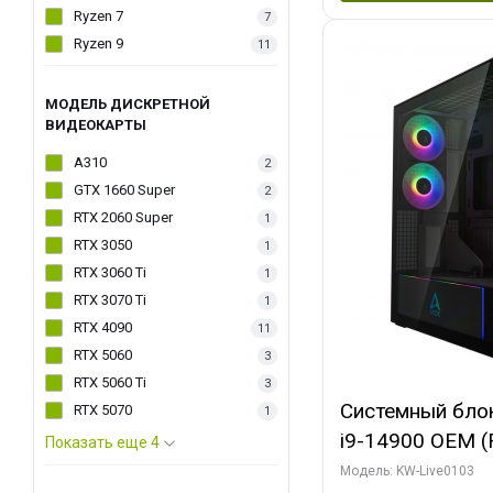
Ryzen 7
7
Ryzen 9
11
МОДЕЛЬ ДИСКРЕТНОЙ
ВИДЕОКАРТЫ
A310
2
GTX 1660 Super
2
RTX 2060 Super
1
RTX 3050
1
RTX 3060 Ti
1
RTX 3070 Ti
1
RTX 4090
11
RTX 5060
3
RTX 5060 Ti
3
Системный блок 
RTX 5070
1
i9-14900 OEM (Ra
Показать еще 4
C24 16EC/8PC//
Модель: KW-Live0103