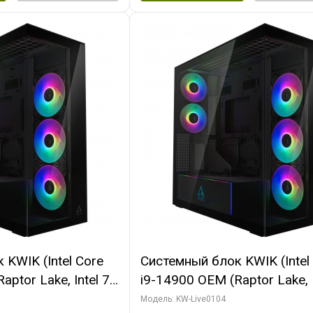
KWIK (Intel Core
Системный блок KWIK (Intel
ptor Lake, Intel 7,
i9-14900 OEM (Raptor Lake, I
 64 ГБ ОЗУ (2
C24 16EC/8PC// 64 ГБ ОЗУ 
Модель: KW-Live0104