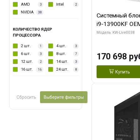
AMD
Intel
3
2
NVIDIA
38
Системный блок 
i9-13900KF OEM 
КОЛИЧЕСТВО ЯДЕР
7, C24 16EC/8P
Модель: KW-Live0038
ПРОЦЕССОРА
модуля)/ Gigab
2 шт.
4 шт.
1
3
GAMING OC 16G
6 шт.
8 шт.
170 698 ру
3
7
2xDP 2/ 960 ГБ
12 шт.
14 шт.
2
3
16 шт.
24 шт.
16
8
Купить
Сбросить
Выберите фильтры