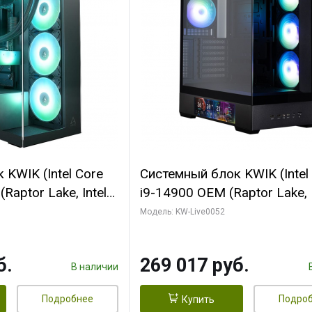
KWIK (Intel Core
Системный блок KWIK (Intel
Raptor Lake, Intel
i9-14900 OEM (Raptor Lake, I
C/ 64 ГБ ОЗУ (2
C24 16EC/8PC// 64 ГБ ОЗУ 
Модель: KW-Live0052
yte RTX5080
модуля)/ Palit RTX5080
FORCE 16GB
GAMINGPRO OC 16GB GDD
б.
269 017 руб.
1 ТБ SSD)
256bit 3xDP HD/ 512 ГБ SS
В наличии
Подробнее
Подро
Купить