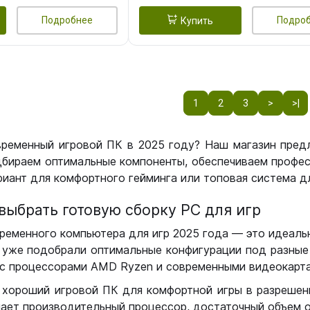
Подробнее
Подро
Купить
1
2
3
>
>|
временный игровой ПК в 2025 году? Наш магазин пред
бираем оптимальные компоненты, обеспечиваем профес
иант для комфортного гейминга или топовая система дл
выбрать готовую сборку РС для игр
ременного компьютера для игр 2025 года — это идеальн
уже подобрали оптимальные конфигурации под разные 
с процессорами AMD Ryzen и современными видеокарта
 хороший игровой ПК для комфортной игры в разрешении
чает производительный процессор, достаточный объем о