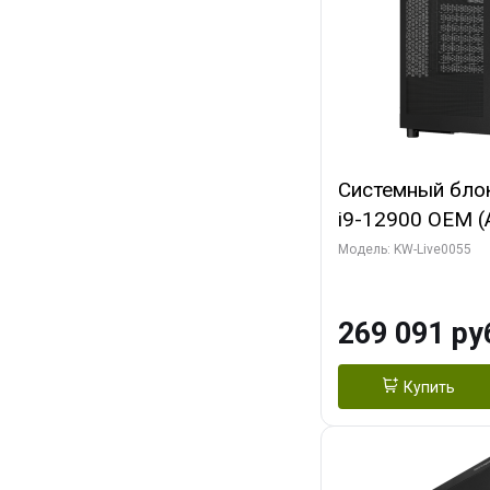
Системный блок 
i9-12900 OEM (Al
C16 8EC/8PC/T2
Модель: KW-Live0055
модуля)/ MSI 
3X OC 16GB GD
269 091 ру
HDMI/ 1 ТБ SS
Купить