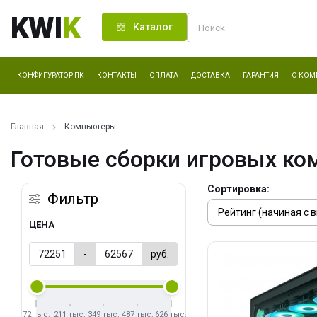
KWI
K
Каталог
КОНФИГУРАТОР ПК
КОНТАКТЫ
ОПЛАТА
ДОСТАВКА
ГАРАНТИЯ
О КОМ
Главная
Компьютеры
Готовые сборки игровых ко
Сортировка:
Фильтр
ЦЕНА
-
руб.
72 тыс.
211 тыс.
349 тыс.
487 тыс.
626 тыс.