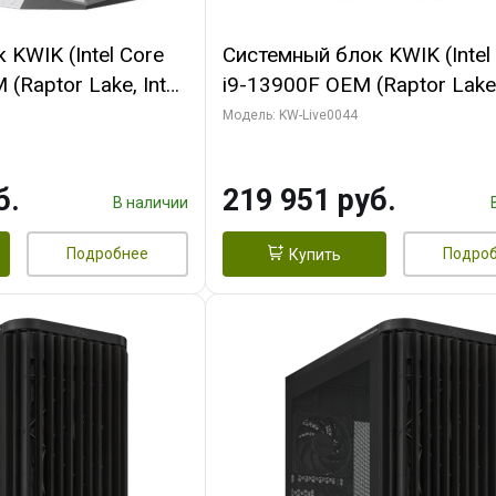
KWIK (Intel Core
Системный блок KWIK (Intel
(Raptor Lake, Intel
i9-13900F OEM (Raptor Lake,
/ 32 ГБ ОЗУ (2
7, Efficient-co/ 32 ГБ ОЗУ (2
Модель: KW-Live0044
yte RX9070XT
модуля)/ Gigabyte RTX5070
B GDDR6 256bit
AERO OC 16GB GDDR7 256bi
б.
219 951 руб.
 SSD)
HD/ 512 ГБ SSD)
В наличии
Подробнее
Подро
Купить