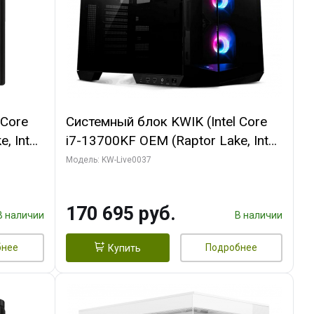
 Core
Системный блок KWIK (Intel Core
, Intel
i7-13700KF OEM (Raptor Lake, Intel
(2
7, C16 8EC/8PC/ 32 ГБ ОЗУ (2
Модель: KW-Live0037
ROART
модуля)/ Gigabyte RTX5070 AERO
e-C DP
OC 12GB GDDR7 192bit 3xDP
170 695 руб.
HDMI/ 1 ТБ SSD)
В наличии
В наличии
бнее
Подробнее
Купить