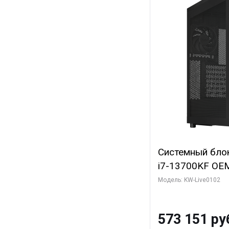
Системный блок 
i7-13700KF OEM 
7, C16 8EC/8PC
Модель: KW-Live0102
модуля)/ Afox
GDDR6X 384-Bi
573 151 ру
Turbo/ 960 ГБ 