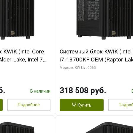
KWIK (Intel Core
Системный блок KWIK (Intel
der Lake, Intel 7,
i7-13700KF OEM (Raptor Lake
/ 64 ГБ ОЗУ (2
7, C16 8EC/8PC/ 64 ГБ ОЗУ 
Модель: KW-Live0065
RTX5080 SHADOW
модуля)/ ASUS RTX5080 P
DR7 256bit 3xDP
OC 16GB GDDR7 256bit Typ
б.
318 508 руб.
D)
2/ 1 ТБ SSD)
В наличии
Подробнее
Подро
Купить