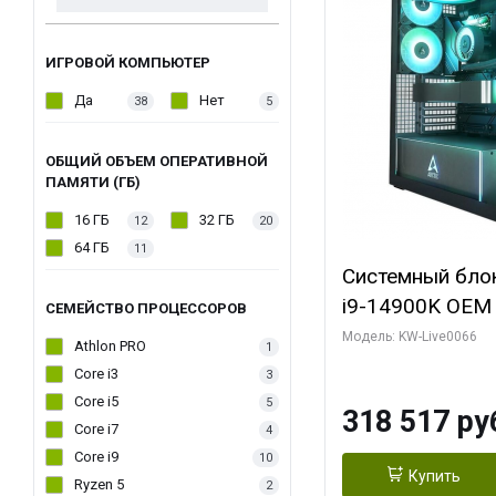
ИГРОВОЙ КОМПЬЮТЕР
Да
Нет
38
5
ОБЩИЙ ОБЪЕМ ОПЕРАТИВНОЙ
ПАМЯТИ (ГБ)
16 ГБ
32 ГБ
12
20
64 ГБ
11
Системный блок 
i9-14900K OEM (
СЕМЕЙСТВО ПРОЦЕССОРОВ
7, C24 16EC/8P
Модель: KW-Live0066
Athlon PRO
1
модуля)/ Gigab
Core i3
3
XTREME WATER
Core i5
5
318 517 ру
GDDR7 256bit/ 
Core i7
4
Core i9
10
Купить
Ryzen 5
2