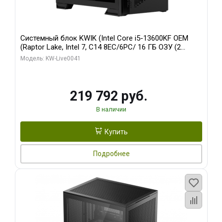
Системный блок KWIK (Intel Core i5-13600KF OEM
(Raptor Lake, Intel 7, C14 8EC/6PC/ 16 ГБ ОЗУ (2
модуля)/ Palit RTX5080 GAMINGPRO OC 16GB GDDR7
Модель: KW-Live0041
256bit 3xDP HD/ 512 ГБ SSD)
219 792 руб.
В наличии
Купить
Подробнее