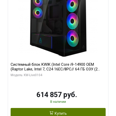
Системный блок KWIK (Intel Core i9-14900 OEM
(Raptor Lake, Intel 7, C24 16EC/8PC// 64 ГБ ОЗУ (2
модуля)/ Afox RTX4090 24GB GDDR6X 384-Bit 3xDP
Модель: KW-Live0104
HDMI ATX Turbo/ 1 ТБ SSD)
614 857 руб.
В наличии
Купить