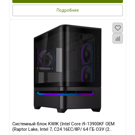
Подробнее
Системный блок KWIK (Intel Core i9-13900KF OEM
(Raptor Lake, Intel 7, C24 16EC/8P/ 64 ГБ ОЗУ (2
модуля)/ ASUS RTX5080 PROART OC 16GB GDDR7