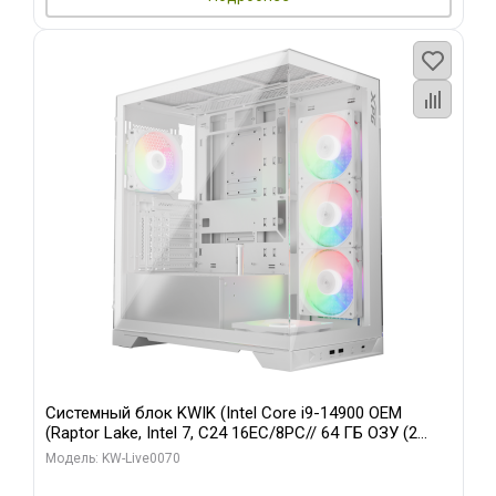
Системный блок KWIK (Intel Core i9-14900 OEM
(Raptor Lake, Intel 7, C24 16EC/8PC// 64 ГБ ОЗУ (2
модуля)/ Gigabyte RTX5080 XTREME WATERFORCE
Модель: KW-Live0070
16GB GDDR7 256bit/ 960 ГБ SSD)