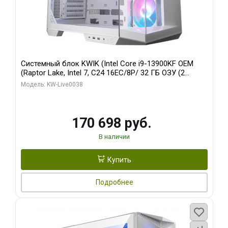
Системный блок KWIK (Intel Core i9-13900KF OEM
(Raptor Lake, Intel 7, C24 16EC/8P/ 32 ГБ ОЗУ (2
модуля)/ Gigabyte RX9070XT GAMING OC 16GB GDDR6
Модель: KW-Live0038
256bit 2xDP 2/ 960 ГБ SSD)
170 698 руб.
В наличии
Купить
Подробнее