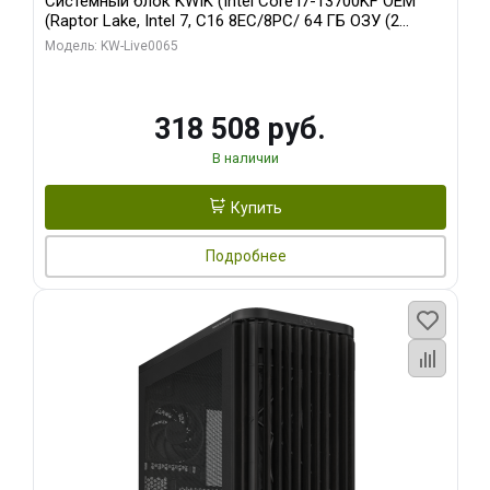
Системный блок KWIK (Intel Core i7-13700KF OEM
(Raptor Lake, Intel 7, C16 8EC/8PC/ 64 ГБ ОЗУ (2
модуля)/ ASUS RTX5080 PROART OC 16GB GDDR7
Модель: KW-Live0065
256bit Type-C DP 2/ 1 ТБ SSD)
318 508 руб.
В наличии
Купить
Подробнее