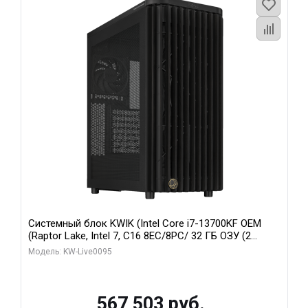
Системный блок KWIK (Intel Core i7-13700KF OEM
(Raptor Lake, Intel 7, C16 8EC/8PC/ 32 ГБ ОЗУ (2
модуля)/ Afox RTX4090 24GB GDDR6X 384-Bit 3xDP
Модель: KW-Live0095
HDMI ATX Turbo/ 512 ГБ SSD)
567 503 руб.