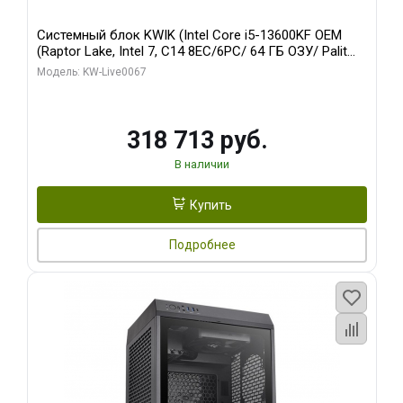
Системный блок KWIK (Intel Core i5-13600KF OEM
(Raptor Lake, Intel 7, C14 8EC/6PC/ 64 ГБ ОЗУ/ Palit
RTX5080 GAMINGPRO OC 16GB GDDR7 256bit 3xDP
Модель: KW-Live0067
HD/ 960 ГБ SSD)
318 713 руб.
В наличии
Купить
Подробнее