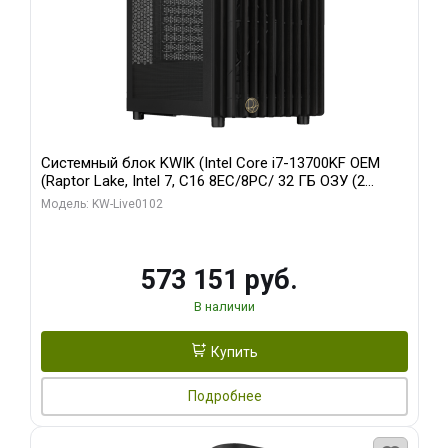
Системный блок KWIK (Intel Core i7-13700KF OEM
(Raptor Lake, Intel 7, C16 8EC/8PC/ 32 ГБ ОЗУ (2
модуля)/ Afox RTX4090 24GB GDDR6X 384-Bit 3xDP
Модель: KW-Live0102
HDMI ATX Turbo/ 960 ГБ SSD)
573 151 руб.
В наличии
Купить
Подробнее