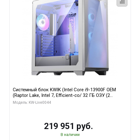
Системный блок KWIK (Intel Core i9-13900F OEM
(Raptor Lake, Intel 7, Efficient-co/ 32 ГБ ОЗУ (2
модуля)/ Gigabyte RTX5070Ti AERO OC 16GB GDDR7
Модель: KW-Live0044
256bit 3xDP HD/ 512 ГБ SSD)
219 951 руб.
В наличии