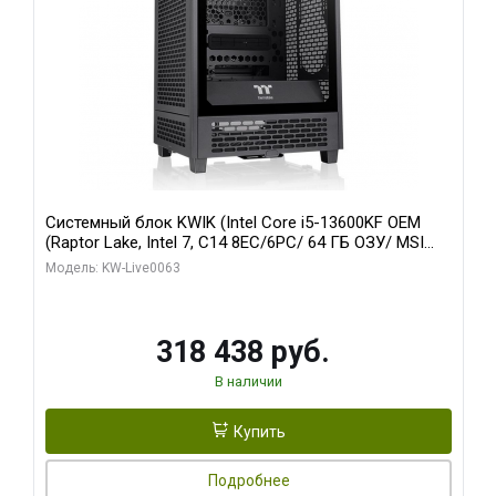
Системный блок KWIK (Intel Core i5-13600KF OEM
(Raptor Lake, Intel 7, C14 8EC/6PC/ 64 ГБ ОЗУ/ MSI
RTX5080 VENTUS 3X OC 16GB GDDR7 256bit 3xDP
Модель: KW-Live0063
HDMI/ 512 ГБ SSD)
318 438 руб.
В наличии
Купить
Подробнее