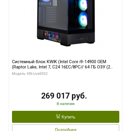
Системный блок KWIK (Intel Core i9-14900 OEM
(Raptor Lake, Intel 7, C24 16EC/8PC// 64 ГБ ОЗУ (2
модуля)/ Palit RTX5080 GAMINGPRO OC 16GB GDDR7
Модель: KW-Live0052
256bit 3xDP HD/ 512 ГБ SSD)
269 017 руб.
В наличии
Купить
Подробнее