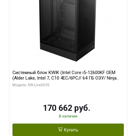
Системный блок KWIK (Intel Core i5-12600KF OEM
(Alder Lake, Intel 7, C10 4EC/6PC// 64 ГБ ОЗУ/ Ninja
Sinotex GTX1650 4GB 128bit GDDR6 DVI DP HDMI 2/
Модель: KW-Live0035
960 ГБ SSD)
170 662 руб.
В наличии
Купить