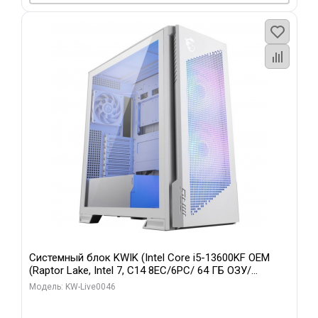
Системный блок KWIK (Intel Core i5-13600KF OEM
(Raptor Lake, Intel 7, C14 8EC/6PC/ 64 ГБ ОЗУ/
Gigabyte RTX5060Ti GAMING OC 8GB GDDR7 128bit
Модель: KW-Live0046
3xDP H/ 960 ГБ SSD)