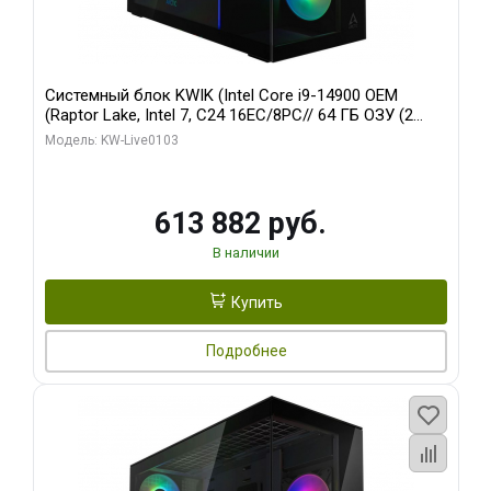
Системный блок KWIK (Intel Core i9-14900 OEM
(Raptor Lake, Intel 7, C24 16EC/8PC// 64 ГБ ОЗУ (2
модуля)/ Afox RTX4090 24GB GDDR6X 384-Bit 3xDP
Модель: KW-Live0103
HDMI ATX Turbo/ 960 ГБ SSD)
613 882 руб.
В наличии
Купить
Подробнее