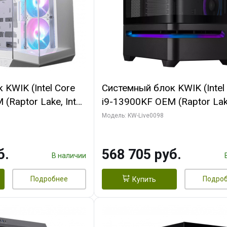
KWIK (Intel Core
Системный блок KWIK (Intel
(Raptor Lake, Intel
i9-13900KF OEM (Raptor Lake
/ 32 ГБ ОЗУ (2
7, C24 16EC/8P/ 16 ГБ ОЗУ 
Модель: KW-Live0098
yte RX9070XT
модуля)/ Afox RTX4090 24
B GDDR6 256bit
GDDR6X 384-Bit 3xDP HDMI
б.
568 705 руб.
 SSD)
Turbo/ 512 ГБ SSD)
В наличии
Подробнее
Подро
Купить