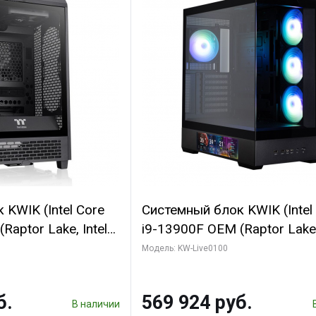
KWIK (Intel Core
Системный блок KWIK (Intel
Raptor Lake, Intel
i9-13900F OEM (Raptor Lake,
 16 ГБ ОЗУ (2
7, Efficient-co/ 16 ГБ ОЗУ (2
Модель: KW-Live0100
yte RTX5070
модуля)/ Afox RTX4090 24
B GDDR7 192bit
GDDR6X 384-Bit 3xDP HDMI
б.
569 924 руб.
ГБ SSD)
Turbo/ 512 ГБ SSD)
В наличии