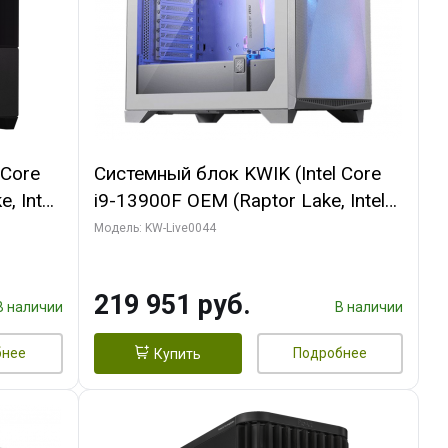
 Core
Системный блок KWIK (Intel Core
, Intel
i9-13900F OEM (Raptor Lake, Intel
(2
7, Efficient-co/ 32 ГБ ОЗУ (2
Модель: KW-Live0044
GB
модуля)/ Gigabyte RTX5070Ti
 ATX
AERO OC 16GB GDDR7 256bit 3xDP
219 951 руб.
HD/ 512 ГБ SSD)
В наличии
В наличии
бнее
Подробнее
Купить