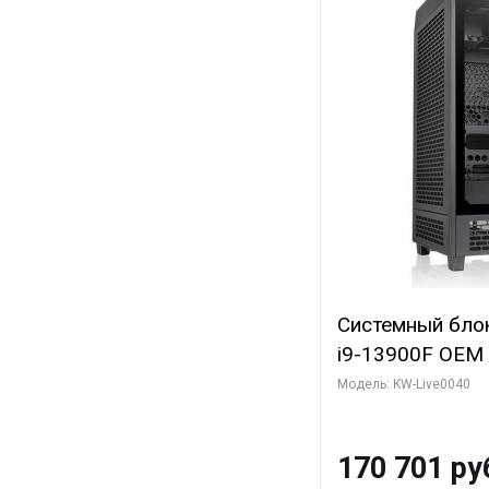
Системный блок 
i9-13900F OEM (
7, Efficient-co/
Модель: KW-Live0040
модуля)/ Gigab
GAMING OC 12G
170 701 ру
3xDP HD/ 960 