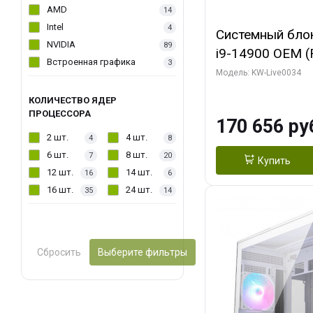
AMD
14
Intel
4
Системный блок 
NVIDIA
89
i9-14900 OEM (Ra
Встроенная графика
3
C24 16EC/8PC//
Модель: KW-Live0034
модуля)/ MSI 
КОЛИЧЕСТВО ЯДЕР
2X PLUS 16GB 
ПРОЦЕССОРА
170 656 ру
/ 1 ТБ SSD)
2 шт.
4 шт.
4
8
6 шт.
8 шт.
7
20
Купить
12 шт.
14 шт.
16
6
16 шт.
24 шт.
35
14
Сбросить
Выберите фильтры