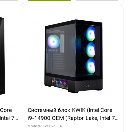
 Core
Системный блок KWIK (Intel Core
ntel 7,
i9-14900 OEM (Raptor Lake, Intel 7,
(2
C24 16EC/8PC// 16 ГБ ОЗУ (2
Модель: KW-Live0043