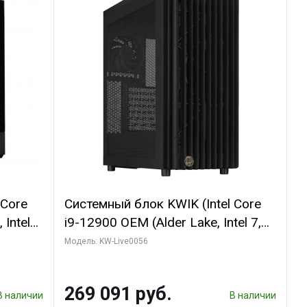
 Core
Системный блок KWIK (Intel Core
 Intel
i9-12900 OEM (Alder Lake, Intel 7,
C16 8EC/8PC/T2/ 64 ГБ ОЗУ (2
Модель: KW-Live0056
GB
модуля)/ Palit RTX5080 INFINITY 3
 ATX
OC 16GB GDDR7 256bit 3xDP H/ 1
269 091 руб.
ТБ SSD)
В наличии
В наличии