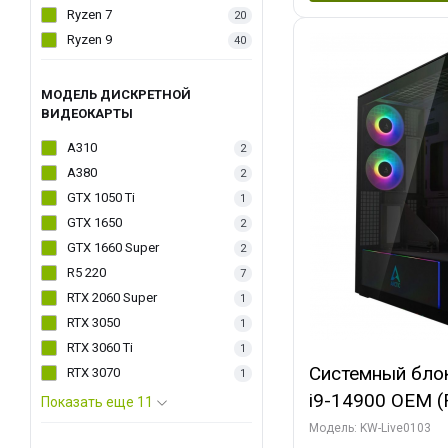
Ryzen 7
20
Ryzen 9
40
МОДЕЛЬ ДИСКРЕТНОЙ
ВИДЕОКАРТЫ
A310
2
A380
2
GTX 1050 Ti
1
GTX 1650
2
GTX 1660 Super
2
R5 220
7
RTX 2060 Super
1
RTX 3050
1
RTX 3060 Ti
1
Системный блок 
RTX 3070
1
i9-14900 OEM (Ra
Показать еще 11
C24 16EC/8PC//
Модель: KW-Live0103