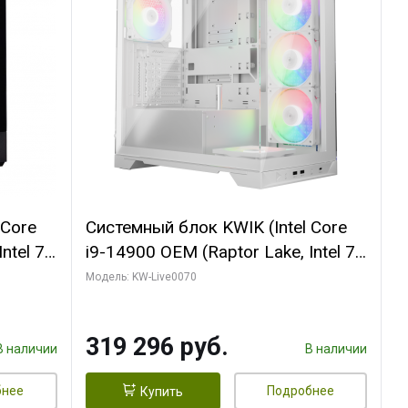
 Core
Системный блок KWIK (Intel Core
ntel 7,
i9-14900 OEM (Raptor Lake, Intel 7,
(2
C24 16EC/8PC// 64 ГБ ОЗУ (2
Модель: KW-Live0070
модуля)/ Gigabyte RTX5080
R7
XTREME WATERFORCE 16GB
319 296 руб.
D)
GDDR7 256bit/ 960 ГБ SSD)
В наличии
В наличии
бнее
Подробнее
Купить