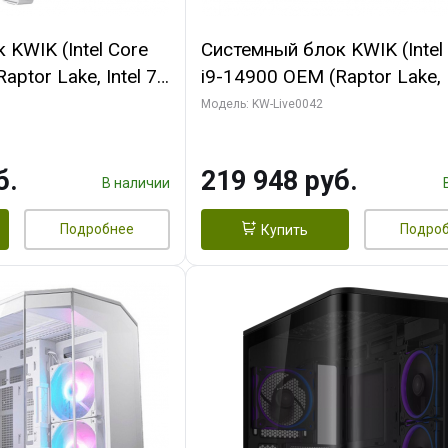
KWIK (Intel Core
Системный блок KWIK (Intel
ptor Lake, Intel 7,
i9-14900 OEM (Raptor Lake, I
 16 ГБ ОЗУ (2
C24 16EC/8PC// 16 ГБ ОЗУ 
Модель: KW-Live0042
RTX5060Ti VENTUS
модуля)/ Gigabyte RTX5070
GDDR7 128bit 3xDP
EAGLE OC ICE SFF 16GB G
б.
219 948 руб.
256bi/ 512 ГБ SSD)
В наличии
Подробнее
Подро
Купить