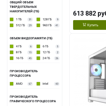
модуля)/ Afox
ОБЩИЙ ОБЪЕМ
ТВЕРДОТЕЛЬНЫХ
GDDR6X 384-Bi
НАКОПИТЕЛЕЙ (ГБ)
613 882 ру
Turbo/ 960 ГБ 
1 ТБ
128 ГБ
31
9
Купить
512 ГБ
960 ГБ
29
41
ОБЪЕМ ВИДЕОПАМЯТИ (ГБ)
4 ГБ
6 ГБ
6
5
8 ГБ
12 ГБ
15
2
16 ГБ
24 ГБ
45
26
ПРОИЗВОДИТЕЛЬ
ПРОЦЕССОРА
AMD
Intel
67
43
ПРОИЗВОДИТЕЛЬ
ГРАФИЧЕСКОГО ПРОЦЕССОРА