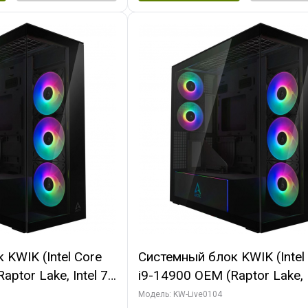
KWIK (Intel Core
Системный блок KWIK (Intel
ptor Lake, Intel 7,
i9-14900 OEM (Raptor Lake, I
 64 ГБ ОЗУ (2
C24 16EC/8PC// 64 ГБ ОЗУ 
Модель: KW-Live0104