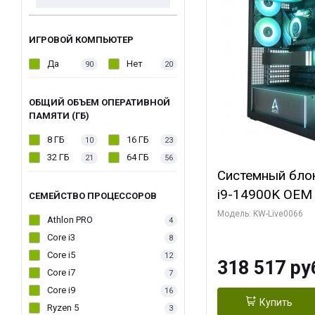
ИГРОВОЙ КОМПЬЮТЕР
Да
Нет
90
20
ОБЩИЙ ОБЪЕМ ОПЕРАТИВНОЙ
ПАМЯТИ (ГБ)
8 ГБ
16 ГБ
10
23
32 ГБ
64 ГБ
21
56
Системный блок 
i9-14900K OEM (
СЕМЕЙСТВО ПРОЦЕССОРОВ
7, C24 16EC/8P
Модель: KW-Live0066
Athlon PRO
4
модуля)/ Gigab
Core i3
8
XTREME WATER
Core i5
12
318 517 ру
GDDR7 256bit/ 
Core i7
7
Core i9
16
Купить
Ryzen 5
3