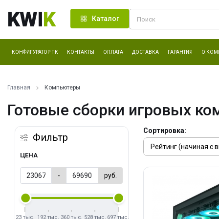
KWI
K
Каталог
КОНФИГУРАТОР ПК
КОНТАКТЫ
ОПЛАТА
ДОСТАВКА
ГАРАНТИЯ
О КОМ
Главная
Компьютеры
Готовые сборки игровых ко
Сортировка:
Фильтр
ЦЕНА
-
руб.
23 тыс.
192 тыс.
360 тыс.
528 тыс.
697 тыс.