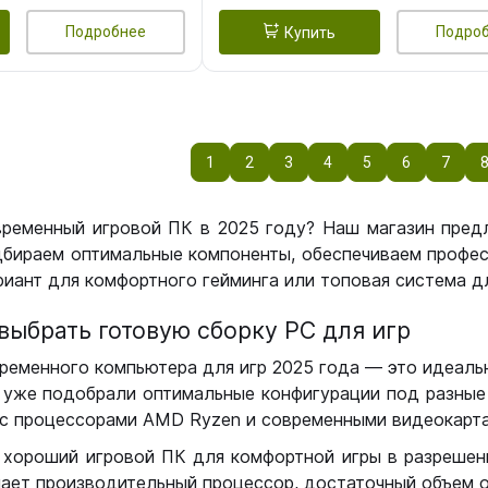
Подробнее
Подро
Купить
1
2
3
4
5
6
7
временный игровой ПК в 2025 году? Наш магазин пред
бираем оптимальные компоненты, обеспечиваем профес
иант для комфортного гейминга или топовая система дл
выбрать готовую сборку РС для игр
ременного компьютера для игр 2025 года — это идеальн
уже подобрали оптимальные конфигурации под разные 
с процессорами AMD Ryzen и современными видеокарта
 хороший игровой ПК для комфортной игры в разрешении
чает производительный процессор, достаточный объем о