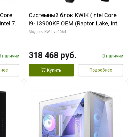
 Core
Системный блок KWIK (Intel Core
ntel 7,
i9-13900KF OEM (Raptor Lake, Intel
(2
7, C24 16EC/8P/ 64 ГБ ОЗУ (2
Модель: KW-Live0064
Ti
модуля)/ ASUS RTX5080 PROART
DDR7
OC 16GB GDDR7 256bit Type-C DP
318 468 руб.
2/ 512 ГБ SSD)
В наличии
В наличии
бнее
Подробнее
Купить