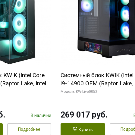
KWIK (Intel Core
Системный блок KWIK (Intel
Raptor Lake, Intel
i9-14900 OEM (Raptor Lake, I
C/ 64 ГБ ОЗУ (2
C24 16EC/8PC// 64 ГБ ОЗУ 
Модель: KW-Live0052
yte RTX5080
модуля)/ Palit RTX5080
FORCE 16GB
GAMINGPRO OC 16GB GDD
б.
269 017 руб.
1 ТБ SSD)
256bit 3xDP HD/ 512 ГБ SS
В наличии
Подробнее
Подро
Купить