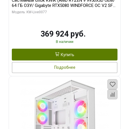
Системный блок KWIK (AMD RYZEN 9 9950X3D OEM/
64 ГБ ОЗУ/ Gigabyte RTX5080 WINDFORCE OC V2 SFF
16GB GDDR7 256b/ 960 ГБ SSD)
Модель: KW-Live0077
369 924 руб.
В наличии
Купить
Подробнее