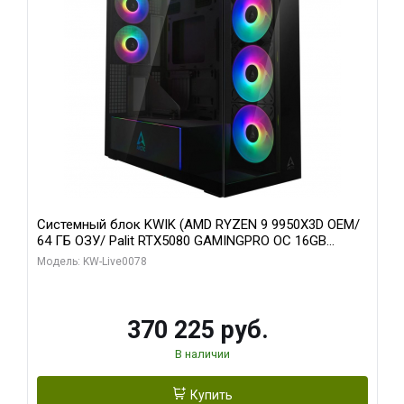
Системный блок KWIK (AMD RYZEN 9 9950X3D OEM/
64 ГБ ОЗУ/ Palit RTX5080 GAMINGPRO OC 16GB
GDDR7 256bit 3xDP HD/ 1 ТБ SSD)
Модель: KW-Live0078
370 225 руб.
В наличии
Купить