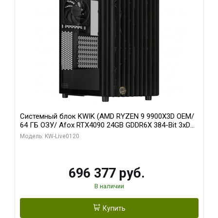
Системный блок KWIK (AMD RYZEN 9 9900X3D OEM/
64 ГБ ОЗУ/ Afox RTX4090 24GB GDDR6X 384-Bit 3xDP
HDMI ATX Turbo/ 1 ТБ SSD)
Модель: KW-Live0120
696 377 руб.
В наличии
Купить