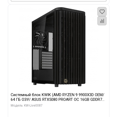
Системный блок KWIK (AMD RYZEN 9 9900X3D OEM/
64 ГБ ОЗУ/ ASUS RTX5080 PROART OC 16GB GDDR7
256bit Type-C DP 2/ 1 ТБ SSD)
Модель: KW-Live0087