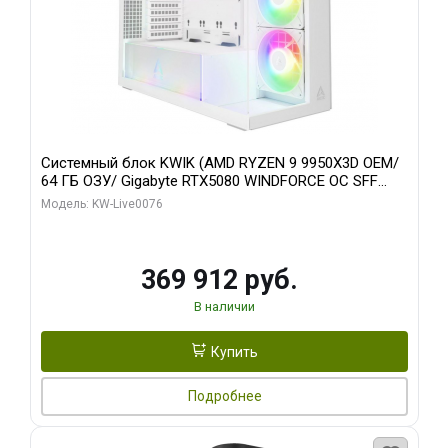
Системный блок KWIK (AMD RYZEN 9 9950X3D OEM/
64 ГБ ОЗУ/ Gigabyte RTX5080 WINDFORCE OC SFF
16GB GDDR7 256bit / 960 ГБ SSD)
Модель: KW-Live0076
369 912 руб.
В наличии
Купить
Подробнее