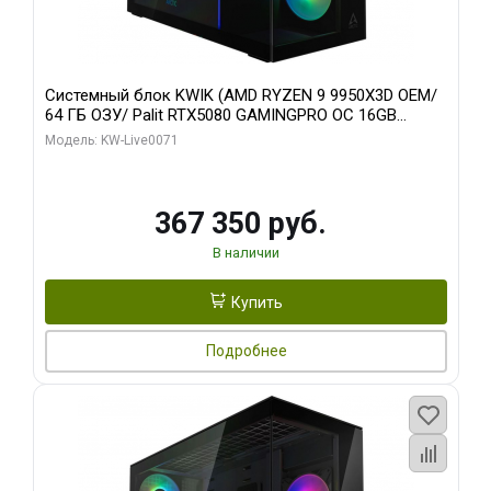
Системный блок KWIK (AMD RYZEN 9 9950X3D OEM/
64 ГБ ОЗУ/ Palit RTX5080 GAMINGPRO OC 16GB
GDDR7 256bit 3xDP HD/ 960 ГБ SSD)
Модель: KW-Live0071
367 350 руб.
В наличии
Купить
Подробнее