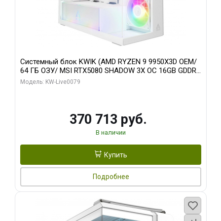
Системный блок KWIK (AMD RYZEN 9 9950X3D OEM/
64 ГБ ОЗУ/ MSI RTX5080 SHADOW 3X OC 16GB GDDR7
256bit 3xDP HDMI/ 960 ГБ SSD)
Модель: KW-Live0079
370 713 руб.
В наличии
Купить
Подробнее