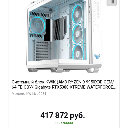
Системный блок KWIK (AMD RYZEN 9 9950X3D OEM/
64 ГБ ОЗУ/ Gigabyte RTX5080 XTREME WATERFORCE
16GB GDDR7 256bit/ 1 ТБ SSD)
Модель: KW-Live0081
417 872 руб.
В наличии