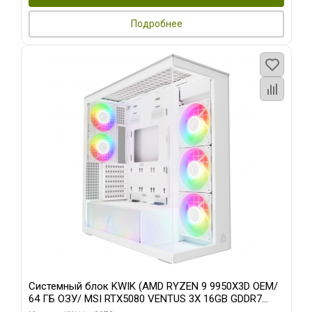
Подробнее
Системный блок KWIK (AMD RYZEN 9 9950X3D OEM/
64 ГБ ОЗУ/ MSI RTX5080 VENTUS 3X 16GB GDDR7
256bit 3xDP HDMI 3F/ 960 ГБ SSD)