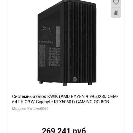
Системный блок KWIK (AMD RYZEN 9 9950X3D OEM/
64 ГБ ОЗУ/ Gigabyte RTX5060Ti GAMING OC 8GB
GDDR7 128bit 3xDP H/ 1 ТБ SSD)
Модель: KW-Live0060
269 241 руб.