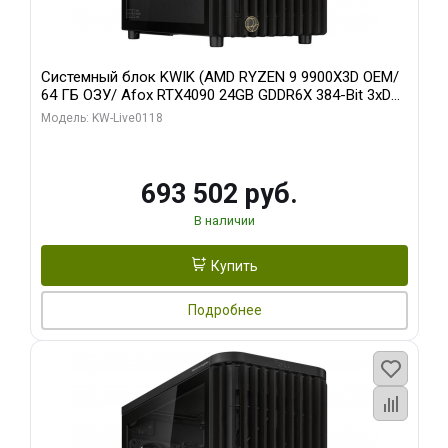
Системный блок KWIK (AMD RYZEN 9 9900X3D OEM/
64 ГБ ОЗУ/ Afox RTX4090 24GB GDDR6X 384-Bit 3xDP
HDMI ATX Turbo/ 960 ГБ SSD)
Модель: KW-Live0118
693 502 руб.
В наличии
Купить
Подробнее