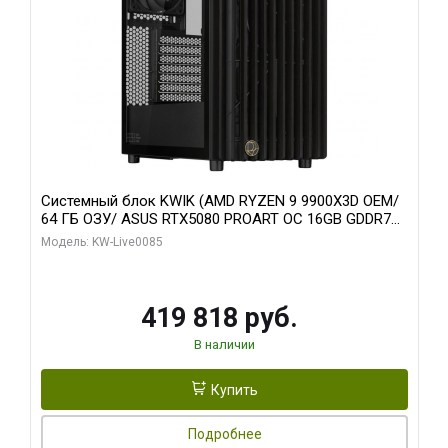
Системный блок KWIK (AMD RYZEN 9 9900X3D OEM/
64 ГБ ОЗУ/ ASUS RTX5080 PROART OC 16GB GDDR7
256bit Type-C DP 2/ 960 ГБ SSD)
Модель: KW-Live0085
419 818 руб.
В наличии
Купить
Подробнее