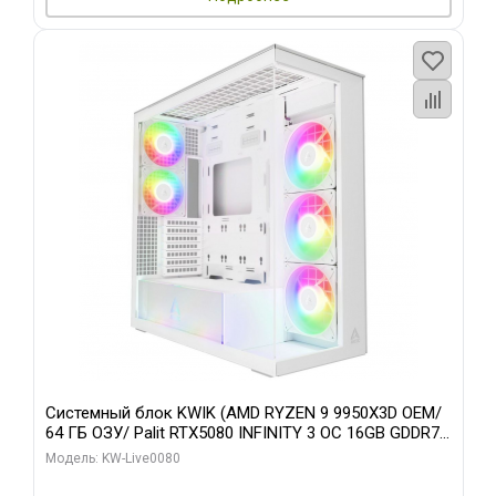
Системный блок KWIK (AMD RYZEN 9 9950X3D OEM/
64 ГБ ОЗУ/ Palit RTX5080 INFINITY 3 OC 16GB GDDR7
256bit 3xDP H/ 960 ГБ SSD)
Модель: KW-Live0080