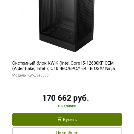
Системный блок KWIK (Intel Core i5-12600KF OEM
(Alder Lake, Intel 7, C10 4EC/6PC// 64 ГБ ОЗУ/ Ninja
Sinotex GTX1650 4GB 128bit GDDR6 DVI DP HDMI 2/
Модель: KW-Live0035
960 ГБ SSD)
170 662 руб.
В наличии
Купить
Подробнее