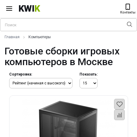
KWI
K
Контакты
Главная
Компьютеры
Готовые сборки игровых
компьютеров в Москве
Сортировка:
Показать: