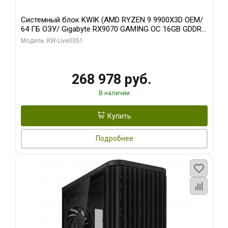
Системный блок KWIK (AMD RYZEN 9 9900X3D OEM/
64 ГБ ОЗУ/ Gigabyte RX9070 GAMING OC 16GB GDDR6
256bit 2xDP 2xH/ 960 ГБ SSD)
Модель: KW-Live0051
268 978 руб.
В наличии
Купить
Подробнее