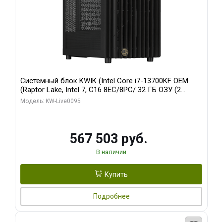
Системный блок KWIK (Intel Core i7-13700KF OEM
(Raptor Lake, Intel 7, C16 8EC/8PC/ 32 ГБ ОЗУ (2
модуля)/ Afox RTX4090 24GB GDDR6X 384-Bit 3xDP
Модель: KW-Live0095
HDMI ATX Turbo/ 512 ГБ SSD)
567 503 руб.
В наличии
Купить
Подробнее