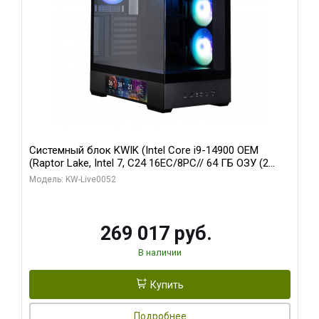
Системный блок KWIK (Intel Core i9-14900 OEM
(Raptor Lake, Intel 7, C24 16EC/8PC// 64 ГБ ОЗУ (2
модуля)/ Palit RTX5080 GAMINGPRO OC 16GB GDDR7
Модель: KW-Live0052
256bit 3xDP HD/ 512 ГБ SSD)
269 017 руб.
В наличии
Купить
Подробнее