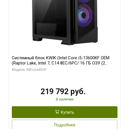
Системный блок KWIK (Intel Core i5-13600KF OEM
(Raptor Lake, Intel 7, C14 8EC/6PC/ 16 ГБ ОЗУ (2
модуля)/ Palit RTX5080 GAMINGPRO OC 16GB GDDR7
Модель: KW-Live0041
256bit 3xDP HD/ 512 ГБ SSD)
219 792 руб.
В наличии
Купить
Подробнее