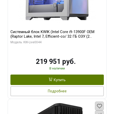
Системный блок KWIK (Intel Core i9-13900F OEM
(Raptor Lake, Intel 7, Efficient-co/ 32 ГБ ОЗУ (2
модуля)/ Gigabyte RTX5070Ti AERO OC 16GB GDDR7
Модель: KW-Live0044
256bit 3xDP HD/ 512 ГБ SSD)
219 951 руб.
В наличии
Купить
Подробнее