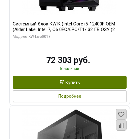
Системный блок KWIK (Intel Core i5-12400F OEM
(Alder Lake, Intel 7, C6 0EC/6PC/T1/ 32 ГБ ОЗУ (2
модуля)/ Ninja Sinotex GTX1660 SUPER 6GB GDDR6
Модель: KW-Live0018
192bit DVI DP / 960 ГБ SSD)
72 303 руб.
В наличии
Купить
Подробнее