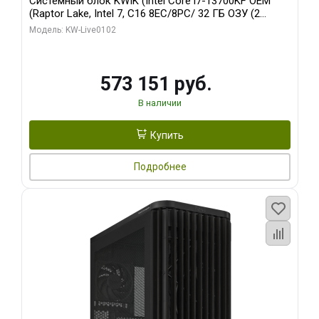
Системный блок KWIK (Intel Core i7-13700KF OEM
(Raptor Lake, Intel 7, C16 8EC/8PC/ 32 ГБ ОЗУ (2
модуля)/ Afox RTX4090 24GB GDDR6X 384-Bit 3xDP
Модель: KW-Live0102
HDMI ATX Turbo/ 960 ГБ SSD)
573 151 руб.
В наличии
Купить
Подробнее