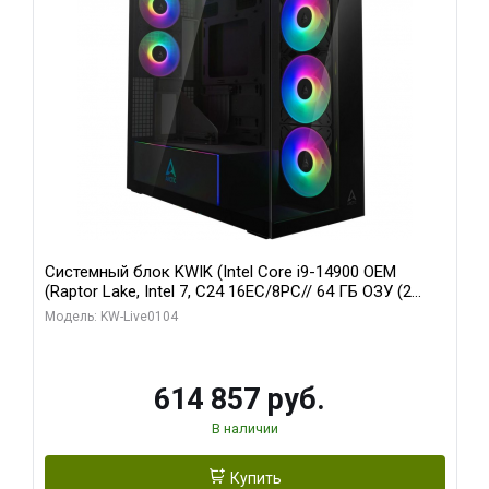
Системный блок KWIK (Intel Core i9-14900 OEM
(Raptor Lake, Intel 7, C24 16EC/8PC// 64 ГБ ОЗУ (2
модуля)/ Afox RTX4090 24GB GDDR6X 384-Bit 3xDP
Модель: KW-Live0104
HDMI ATX Turbo/ 1 ТБ SSD)
614 857 руб.
В наличии
Купить