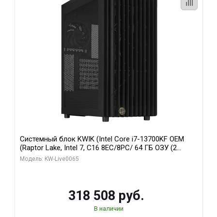
Системный блок KWIK (Intel Core i7-13700KF OEM
(Raptor Lake, Intel 7, C16 8EC/8PC/ 64 ГБ ОЗУ (2
модуля)/ ASUS RTX5080 PROART OC 16GB GDDR7
Модель: KW-Live0065
256bit Type-C DP 2/ 1 ТБ SSD)
318 508 руб.
В наличии