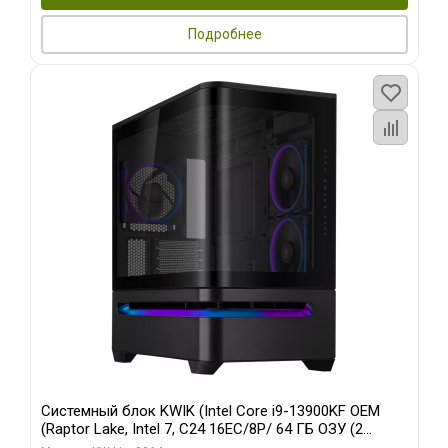
Подробнее
Системный блок KWIK (Intel Core i9-13900KF OEM
(Raptor Lake, Intel 7, C24 16EC/8P/ 64 ГБ ОЗУ (2
модуля)/ ASUS RTX5080 PROART OC 16GB GDDR7