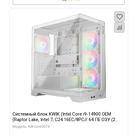
Системный блок KWIK (Intel Core i9-14900 OEM
(Raptor Lake, Intel 7, C24 16EC/8PC// 64 ГБ ОЗУ (2
модуля)/ Gigabyte RTX5080 XTREME WATERFORCE
Модель: KW-Live0070
16GB GDDR7 256bit/ 960 ГБ SSD)