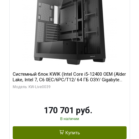
Системный блок KWIK (Intel Core i5-12400 OEM (Alder
Lake, Intel 7, C6 0EC/6PC/T12/ 64 ГБ ОЗУ/ Gigabyte
RX6500XT EAGLE 4G GDDR6 64bit HDMI DP 31055/ 512
Модель: KW-Live0039
ГБ SSD)
170 701 руб.
В наличии
Купить