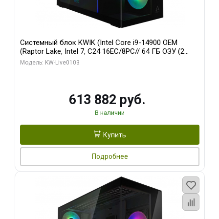
Системный блок KWIK (Intel Core i9-14900 OEM
(Raptor Lake, Intel 7, C24 16EC/8PC// 64 ГБ ОЗУ (2
модуля)/ Afox RTX4090 24GB GDDR6X 384-Bit 3xDP
Модель: KW-Live0103
HDMI ATX Turbo/ 960 ГБ SSD)
613 882 руб.
В наличии
Купить
Подробнее