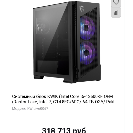
Системный блок KWIK (Intel Core i5-13600KF OEM
(Raptor Lake, Intel 7, C14 8EC/6PC/ 64 ГБ ОЗУ/ Palit
RTX5080 GAMINGPRO OC 16GB GDDR7 256bit 3xDP
Модель: KW-Live0067
HD/ 960 ГБ SSD)
318 713 руб.