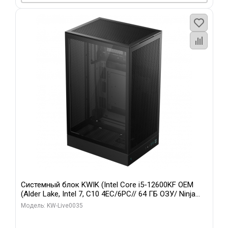
Системный блок KWIK (Intel Core i5-12600KF OEM
(Alder Lake, Intel 7, C10 4EC/6PC// 64 ГБ ОЗУ/ Ninja
Sinotex GTX1650 4GB 128bit GDDR6 DVI DP HDMI 2/
Модель: KW-Live0035
960 ГБ SSD)