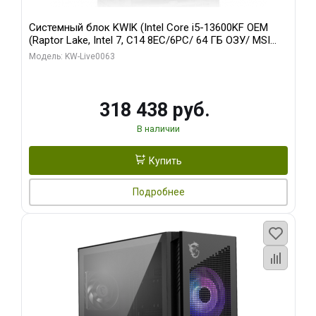
Системный блок KWIK (Intel Core i5-13600KF OEM
(Raptor Lake, Intel 7, C14 8EC/6PC/ 64 ГБ ОЗУ/ MSI
RTX5080 VENTUS 3X OC 16GB GDDR7 256bit 3xDP
Модель: KW-Live0063
HDMI/ 512 ГБ SSD)
318 438 руб.
В наличии
Купить
Подробнее