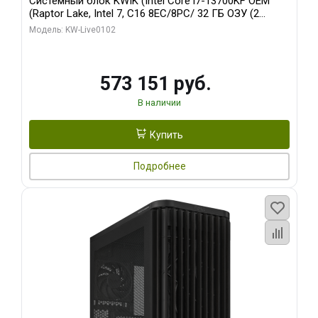
Системный блок KWIK (Intel Core i7-13700KF OEM
(Raptor Lake, Intel 7, C16 8EC/8PC/ 32 ГБ ОЗУ (2
модуля)/ Afox RTX4090 24GB GDDR6X 384-Bit 3xDP
Модель: KW-Live0102
HDMI ATX Turbo/ 960 ГБ SSD)
573 151 руб.
В наличии
Купить
Подробнее