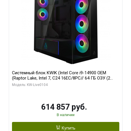
Системный блок KWIK (Intel Core i9-14900 OEM
(Raptor Lake, Intel 7, C24 16EC/8PC// 64 ГБ ОЗУ (2
модуля)/ Afox RTX4090 24GB GDDR6X 384-Bit 3xDP
Модель: KW-Live0104
HDMI ATX Turbo/ 1 ТБ SSD)
614 857 руб.
В наличии
Купить