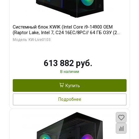
Системный блок KWIK (Intel Core i9-14900 OEM
(Raptor Lake, Intel 7, C24 16EC/8PC// 64 ГБ ОЗУ (2
модуля)/ Afox RTX4090 24GB GDDR6X 384-Bit 3xDP
Модель: KW-Live0103
HDMI ATX Turbo/ 960 ГБ SSD)
613 882 руб.
В наличии
Купить
Подробнее