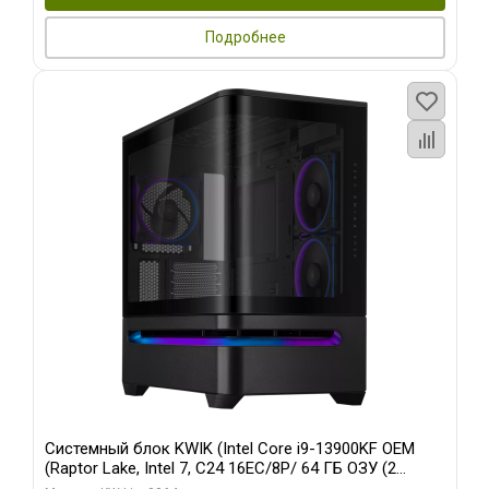
Подробнее
Системный блок KWIK (Intel Core i9-13900KF OEM
(Raptor Lake, Intel 7, C24 16EC/8P/ 64 ГБ ОЗУ (2
модуля)/ ASUS RTX5080 PROART OC 16GB GDDR7