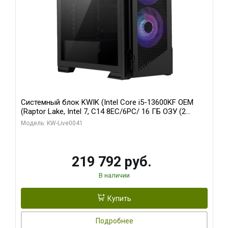
Системный блок KWIK (Intel Core i5-13600KF OEM
(Raptor Lake, Intel 7, C14 8EC/6PC/ 16 ГБ ОЗУ (2
модуля)/ Palit RTX5080 GAMINGPRO OC 16GB GDDR7
Модель: KW-Live0041
256bit 3xDP HD/ 512 ГБ SSD)
219 792 руб.
В наличии
Купить
Подробнее