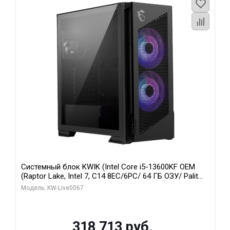
Системный блок KWIK (Intel Core i5-13600KF OEM
(Raptor Lake, Intel 7, C14 8EC/6PC/ 64 ГБ ОЗУ/ Palit
RTX5080 GAMINGPRO OC 16GB GDDR7 256bit 3xDP
Модель: KW-Live0067
HD/ 960 ГБ SSD)
318 713 руб.