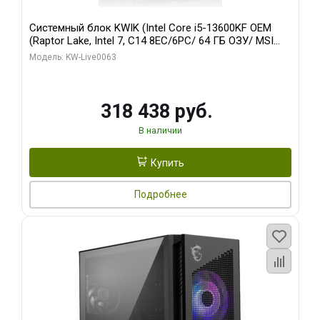
Системный блок KWIK (Intel Core i5-13600KF OEM
(Raptor Lake, Intel 7, C14 8EC/6PC/ 64 ГБ ОЗУ/ MSI
RTX5080 VENTUS 3X OC 16GB GDDR7 256bit 3xDP
Модель: KW-Live0063
HDMI/ 512 ГБ SSD)
318 438 руб.
В наличии
Купить
Подробнее