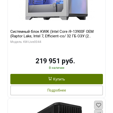
Системный блок KWIK (Intel Core i9-13900F OEM
(Raptor Lake, Intel 7, Efficient-co/ 32 ГБ ОЗУ (2
модуля)/ Gigabyte RTX5070Ti AERO OC 16GB GDDR7
Модель: KW-Live0044
256bit 3xDP HD/ 512 ГБ SSD)
219 951 руб.
В наличии
Купить
Подробнее