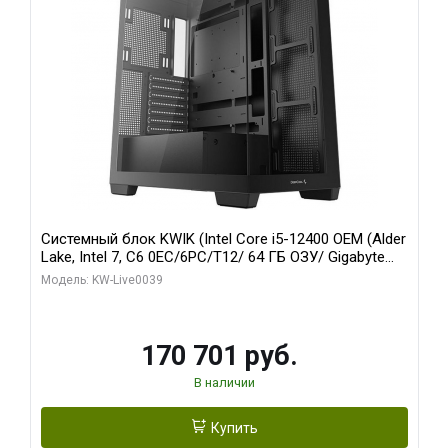
Системный блок KWIK (Intel Core i5-12400 OEM (Alder
Lake, Intel 7, C6 0EC/6PC/T12/ 64 ГБ ОЗУ/ Gigabyte
RX6500XT EAGLE 4G GDDR6 64bit HDMI DP 31055/ 512
Модель: KW-Live0039
ГБ SSD)
170 701 руб.
В наличии
Купить