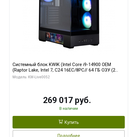
Системный блок KWIK (Intel Core i9-14900 OEM
(Raptor Lake, Intel 7, C24 16EC/8PC// 64 ГБ ОЗУ (2
модуля)/ Palit RTX5080 GAMINGPRO OC 16GB GDDR7
Модель: KW-Live0052
256bit 3xDP HD/ 512 ГБ SSD)
269 017 руб.
В наличии
Купить
Подробнее