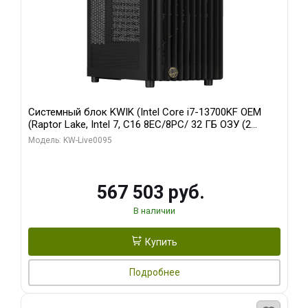
Системный блок KWIK (Intel Core i7-13700KF OEM
(Raptor Lake, Intel 7, C16 8EC/8PC/ 32 ГБ ОЗУ (2
модуля)/ Afox RTX4090 24GB GDDR6X 384-Bit 3xDP
Модель: KW-Live0095
HDMI ATX Turbo/ 512 ГБ SSD)
567 503 руб.
В наличии
Купить
Подробнее