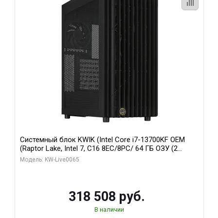
Системный блок KWIK (Intel Core i7-13700KF OEM
(Raptor Lake, Intel 7, C16 8EC/8PC/ 64 ГБ ОЗУ (2
модуля)/ ASUS RTX5080 PROART OC 16GB GDDR7
Модель: KW-Live0065
256bit Type-C DP 2/ 1 ТБ SSD)
318 508 руб.
В наличии