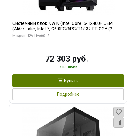
Системный блок KWIK (Intel Core i5-12400F OEM
(Alder Lake, Intel 7, C6 0EC/6PC/T1/ 32 ГБ ОЗУ (2
модуля)/ Ninja Sinotex GTX1660 SUPER 6GB GDDR6
Модель: KW-Live0018
192bit DVI DP / 960 ГБ SSD)
72 303 руб.
В наличии
Купить
Подробнее