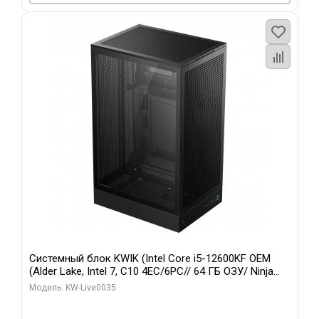
Системный блок KWIK (Intel Core i5-12600KF OEM
(Alder Lake, Intel 7, C10 4EC/6PC// 64 ГБ ОЗУ/ Ninja
Sinotex GTX1650 4GB 128bit GDDR6 DVI DP HDMI 2/
Модель: KW-Live0035
960 ГБ SSD)