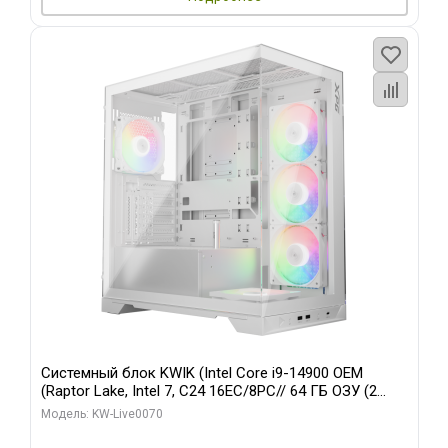
Системный блок KWIK (Intel Core i9-14900 OEM
(Raptor Lake, Intel 7, C24 16EC/8PC// 64 ГБ ОЗУ (2
модуля)/ Gigabyte RTX5080 XTREME WATERFORCE
Модель: KW-Live0070
16GB GDDR7 256bit/ 960 ГБ SSD)