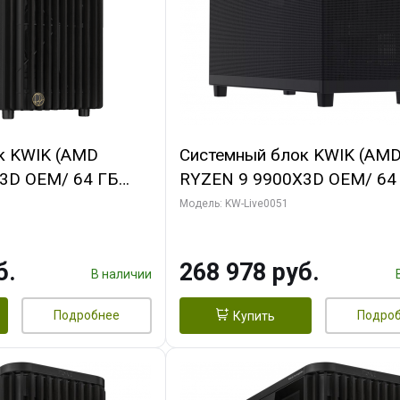
к KWIK (AMD
Системный блок KWIK (AM
3D OEM/ 64 ГБ
RYZEN 9 9900X3D OEM/ 64
 RTX5060Ti GAMING
ОЗУ/ Gigabyte RX9070 GAM
Модель: KW-Live0051
28bit 3xDP H/ 1
16GB GDDR6 256bit 2xDP 2
ГБ SSD)
б.
268 978 руб.
В наличии
Подробнее
Подро
Купить