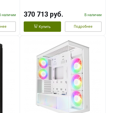
DMI
16GB GDDR7 256bit 3xDP HDMI/
960 ГБ SSD)
370 713 руб.
В наличии
В наличии
бнее
Подробнее
Купить