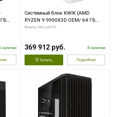
D
Системный блок KWIK (AMD
 ГБ
RYZEN 9 9950X3D OEM/ 64 ГБ
ОЗУ/ Gigabyte RTX5080
Модель: KW-Live0076
B
WINDFORCE OC SFF 16GB GDDR7
256bit / 960 ГБ SSD)
369 912 руб.
В наличии
В наличии
бнее
Подробнее
Купить