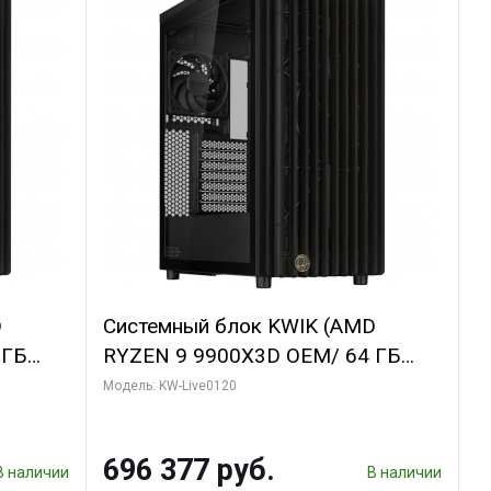
D
Системный блок KWIK (AMD
 ГБ
RYZEN 9 9900X3D OEM/ 64 ГБ
GDDR6X
ОЗУ/ Afox RTX4090 24GB GDDR6X
Модель: KW-Live0120
bo/ 960
384-Bit 3xDP HDMI ATX Turbo/ 1
ТБ SSD)
696 377 руб.
В наличии
В наличии