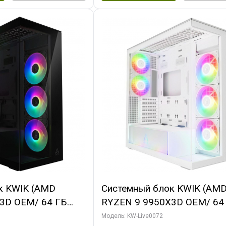
к KWIK (AMD
Системный блок KWIK (AM
3D OEM/ 64 ГБ
RYZEN 9 9950X3D OEM/ 64
X5080 GAMINGPRO
ОЗУ/ MSI RTX5080 VENTUS
Модель: KW-Live0072