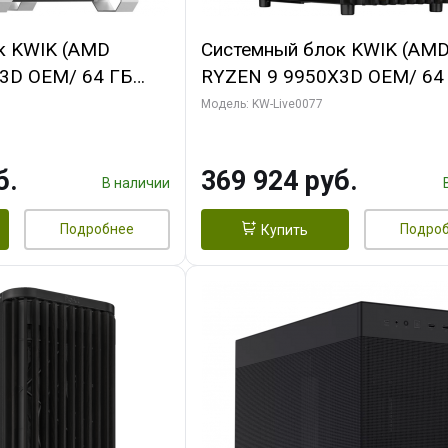
к KWIK (AMD
Системный блок KWIK (AM
3D OEM/ 64 ГБ
RYZEN 9 9950X3D OEM/ 64
 RTX5080 XTREME
ОЗУ/ Gigabyte RTX5080
Модель: KW-Live0077
GB GDDR7 256bit/
WINDFORCE OC V2 SFF 16G
GDDR7 256b/ 960 ГБ SSD)
б.
369 924 руб.
В наличии
Подробнее
Подро
Купить