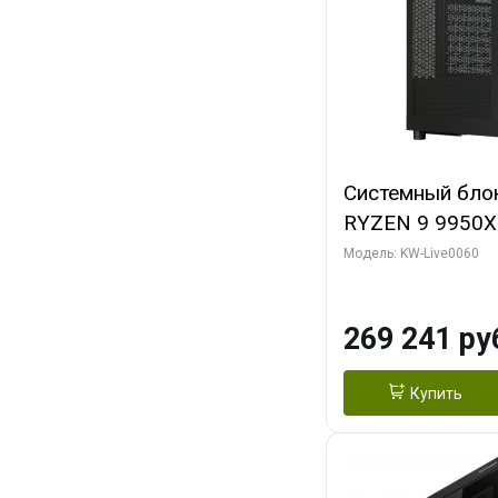
Системный бло
RYZEN 9 9950X
ОЗУ/ Gigabyte
Модель: KW-Live0060
OC 8GB GDDR7 1
ТБ SSD)
269 241 ру
Купить