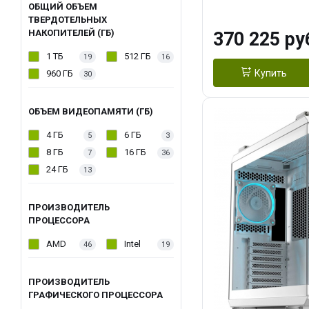
OC 16GB GDDR7
ОБЩИЙ ОБЪЕМ
ТВЕРДОТЕЛЬНЫХ
ТБ SSD)
НАКОПИТЕЛЕЙ (ГБ)
370 225 ру
1 ТБ
512 ГБ
19
16
Купить
960 ГБ
30
ОБЪЕМ ВИДЕОПАМЯТИ (ГБ)
4 ГБ
6 ГБ
5
3
8 ГБ
16 ГБ
7
36
24 ГБ
13
ПРОИЗВОДИТЕЛЬ
ПРОЦЕССОРА
AMD
Intel
46
19
ПРОИЗВОДИТЕЛЬ
ГРАФИЧЕСКОГО ПРОЦЕССОРА