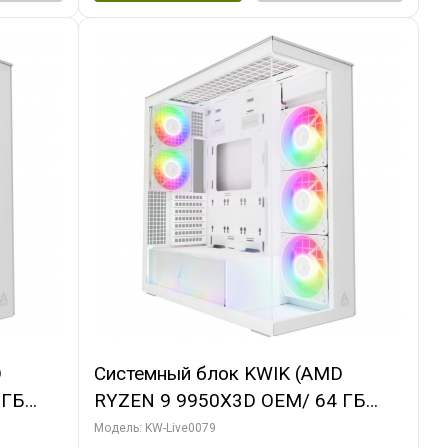
D
Системный блок KWIK (AMD
 ГБ
RYZEN 9 9950X3D OEM/ 64 ГБ
 3X
ОЗУ/ MSI RTX5080 SHADOW 3X OC
Модель: KW-Live0079