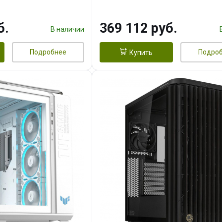
 256bit 3xDP HD/ 1
16GB GDDR7 256bit 3xDP H
3F/ 960 ГБ SSD)
б.
369 112 руб.
В наличии
Подробнее
Подро
Купить