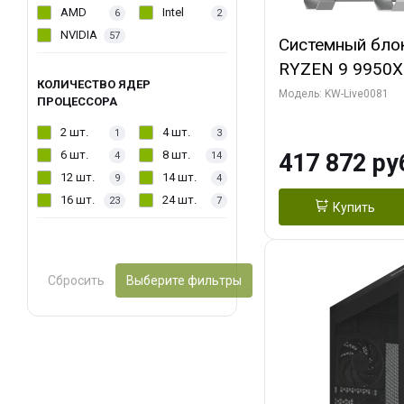
AMD
Intel
6
2
NVIDIA
57
Системный бло
RYZEN 9 9950X
КОЛИЧЕСТВО ЯДЕР
ОЗУ/ Gigabyte
Модель: KW-Live0081
ПРОЦЕССОРА
WATERFORCE 16
2 шт.
4 шт.
1
3
1 ТБ SSD)
6 шт.
8 шт.
417 872 ру
4
14
12 шт.
14 шт.
9
4
16 шт.
24 шт.
23
7
Купить
Сбросить
Выберите фильтры