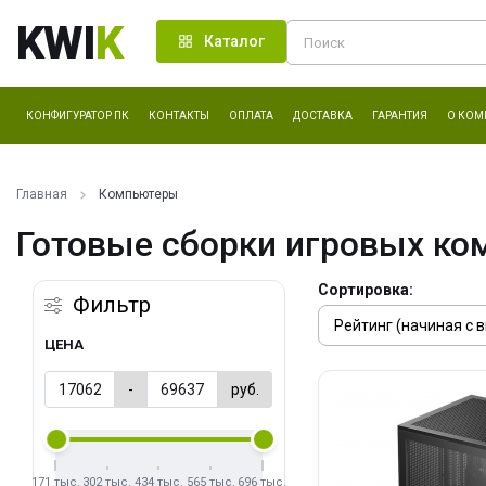
KWI
K
Каталог
КОНФИГУРАТОР ПК
КОНТАКТЫ
ОПЛАТА
ДОСТАВКА
ГАРАНТИЯ
О КОМ
Главная
Компьютеры
Готовые сборки игровых ко
Сортировка:
Фильтр
ЦЕНА
-
руб.
171 тыс.
302 тыс.
434 тыс.
565 тыс.
696 тыс.