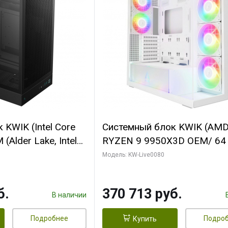
KWIK (Intel Core
Системный блок KWIK (AM
(Alder Lake, Intel
RYZEN 9 9950X3D OEM/ 64
/ 64 ГБ ОЗУ/ Ninja
ОЗУ/ Palit RTX5080 INFINIT
Модель: KW-Live0080
0 4GB 128bit
16GB GDDR7 256bit 3xDP H
HDMI 2/ 960 ГБ
ГБ SSD)
б.
370 713 руб.
В наличии
Подробнее
Подро
Купить