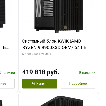
D
Системный блок KWIK (AMD
 ГБ
RYZEN 9 9900X3D OEM/ 64 ГБ
ING OC
ОЗУ/ ASUS RTX5080 PROART OC
Модель: KW-Live0085
xH/ 960
16GB GDDR7 256bit Type-C DP 2/
960 ГБ SSD)
419 818 руб.
В наличии
В наличии
бнее
Подробнее
Купить