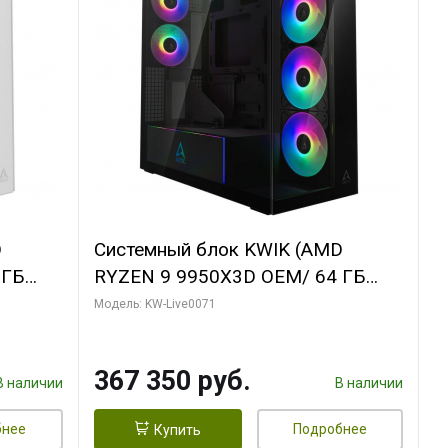
D
Системный блок KWIK (AMD
 ГБ
RYZEN 9 9950X3D OEM/ 64 ГБ
Y 3 OC
ОЗУ/ Palit RTX5080 GAMINGPRO
Модель: KW-Live0071
/ 960
OC 16GB GDDR7 256bit 3xDP HD/
960 ГБ SSD)
367 350 руб.
В наличии
В наличии
бнее
Подробнее
Купить