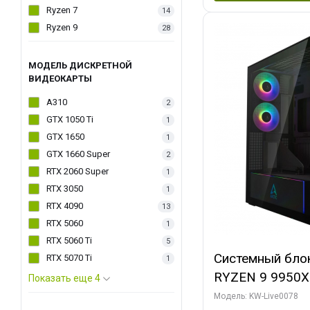
Ryzen 7
14
Ryzen 9
28
МОДЕЛЬ ДИСКРЕТНОЙ
ВИДЕОКАРТЫ
A310
2
GTX 1050 Ti
1
GTX 1650
1
GTX 1660 Super
2
RTX 2060 Super
1
RTX 3050
1
RTX 4090
13
RTX 5060
1
RTX 5060 Ti
5
Системный бло
RTX 5070 Ti
1
RYZEN 9 9950X
Показать еще 4
ОЗУ/ Palit RT
Модель: KW-Live0078