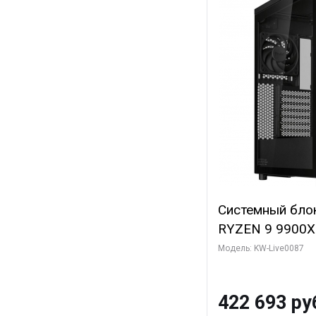
Системный бло
RYZEN 9 9900X
ОЗУ/ ASUS RTX
Модель: KW-Live0087
16GB GDDR7 256
ТБ SSD)
422 693 ру