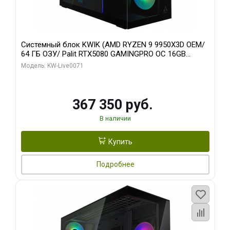
Системный блок KWIK (AMD RYZEN 9 9950X3D OEM/
64 ГБ ОЗУ/ Palit RTX5080 GAMINGPRO OC 16GB
GDDR7 256bit 3xDP HD/ 960 ГБ SSD)
Модель: KW-Live0071
367 350 руб.
В наличии
Купить
Подробнее