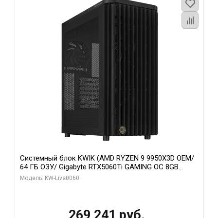
Системный блок KWIK (AMD RYZEN 9 9950X3D OEM/
64 ГБ ОЗУ/ Gigabyte RTX5060Ti GAMING OC 8GB
GDDR7 128bit 3xDP H/ 1 ТБ SSD)
Модель: KW-Live0060
269 241 руб.