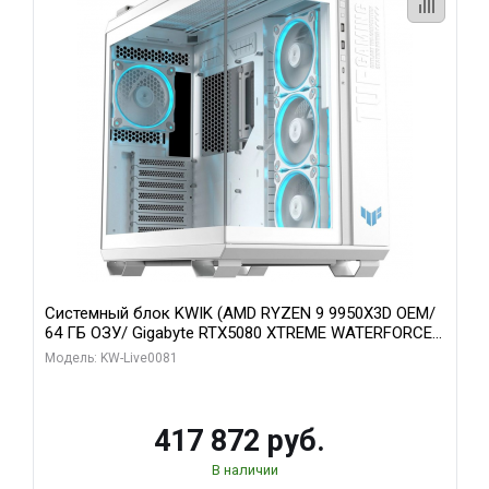
Системный блок KWIK (AMD RYZEN 9 9950X3D OEM/
64 ГБ ОЗУ/ Gigabyte RTX5080 XTREME WATERFORCE
16GB GDDR7 256bit/ 1 ТБ SSD)
Модель: KW-Live0081
417 872 руб.
В наличии