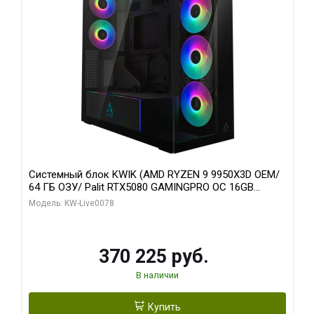
Системный блок KWIK (AMD RYZEN 9 9950X3D OEM/
64 ГБ ОЗУ/ Palit RTX5080 GAMINGPRO OC 16GB
GDDR7 256bit 3xDP HD/ 1 ТБ SSD)
Модель: KW-Live0078
370 225 руб.
В наличии
Купить