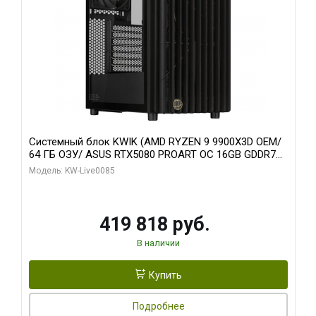
Системный блок KWIK (AMD RYZEN 9 9900X3D OEM/
64 ГБ ОЗУ/ ASUS RTX5080 PROART OC 16GB GDDR7
256bit Type-C DP 2/ 960 ГБ SSD)
Модель: KW-Live0085
419 818 руб.
В наличии
Купить
Подробнее