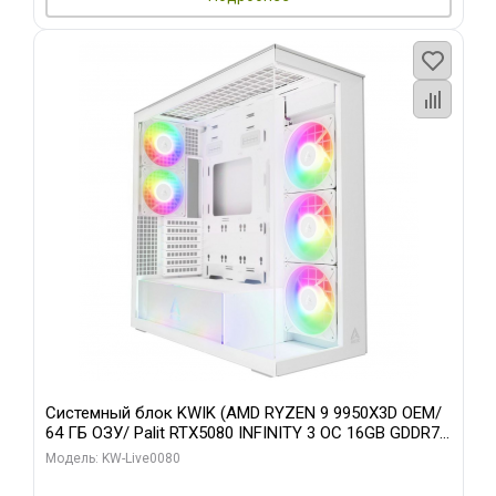
Системный блок KWIK (AMD RYZEN 9 9950X3D OEM/
64 ГБ ОЗУ/ Palit RTX5080 INFINITY 3 OC 16GB GDDR7
256bit 3xDP H/ 960 ГБ SSD)
Модель: KW-Live0080