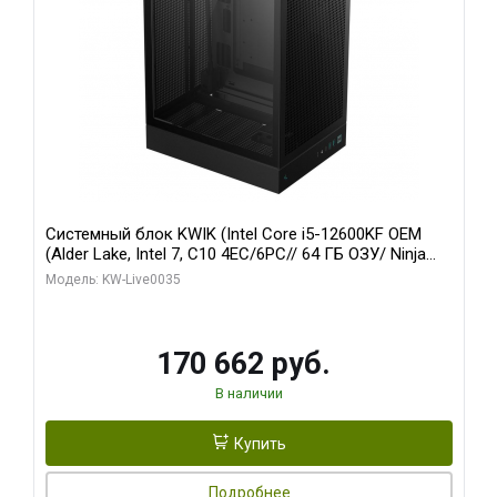
Системный блок KWIK (Intel Core i5-12600KF OEM
(Alder Lake, Intel 7, C10 4EC/6PC// 64 ГБ ОЗУ/ Ninja
Sinotex GTX1650 4GB 128bit GDDR6 DVI DP HDMI 2/
Модель: KW-Live0035
960 ГБ SSD)
170 662 руб.
В наличии
Купить
Подробнее