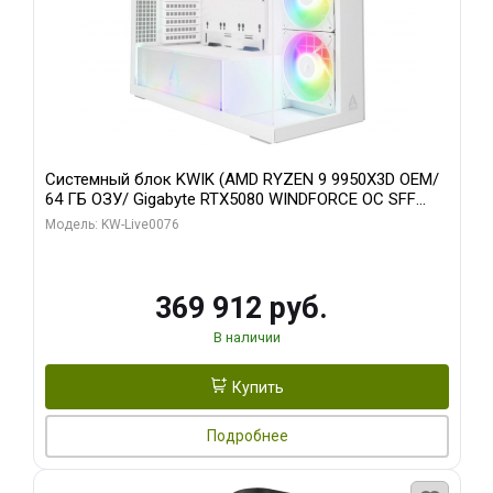
Системный блок KWIK (AMD RYZEN 9 9950X3D OEM/
64 ГБ ОЗУ/ Gigabyte RTX5080 WINDFORCE OC SFF
16GB GDDR7 256bit / 960 ГБ SSD)
Модель: KW-Live0076
369 912 руб.
В наличии
Купить
Подробнее