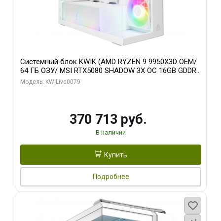
Системный блок KWIK (AMD RYZEN 9 9950X3D OEM/
64 ГБ ОЗУ/ MSI RTX5080 SHADOW 3X OC 16GB GDDR7
256bit 3xDP HDMI/ 960 ГБ SSD)
Модель: KW-Live0079
370 713 руб.
В наличии
Купить
Подробнее