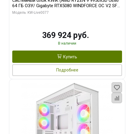
Системный блок KWIK (AMD RYZEN 9 9950X3D OEM/
64 ГБ ОЗУ/ Gigabyte RTX5080 WINDFORCE OC V2 SFF
16GB GDDR7 256b/ 960 ГБ SSD)
Модель: KW-Live0077
369 924 руб.
В наличии
Купить
Подробнее