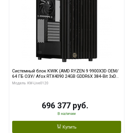
Системный блок KWIK (AMD RYZEN 9 9900X3D OEM/
64 ГБ ОЗУ/ Afox RTX4090 24GB GDDR6X 384-Bit 3xDP
HDMI ATX Turbo/ 1 ТБ SSD)
Модель: KW-Live0120
696 377 руб.
В наличии
Купить