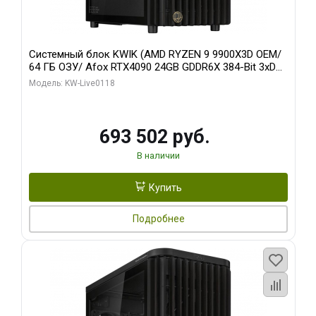
Системный блок KWIK (AMD RYZEN 9 9900X3D OEM/
64 ГБ ОЗУ/ Afox RTX4090 24GB GDDR6X 384-Bit 3xDP
HDMI ATX Turbo/ 960 ГБ SSD)
Модель: KW-Live0118
693 502 руб.
В наличии
Купить
Подробнее