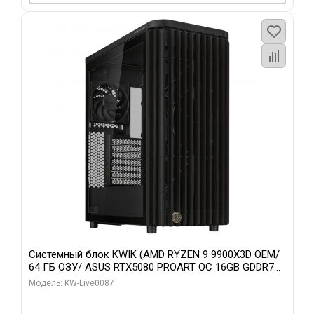
Системный блок KWIK (AMD RYZEN 9 9900X3D OEM/
64 ГБ ОЗУ/ ASUS RTX5080 PROART OC 16GB GDDR7
256bit Type-C DP 2/ 1 ТБ SSD)
Модель: KW-Live0087