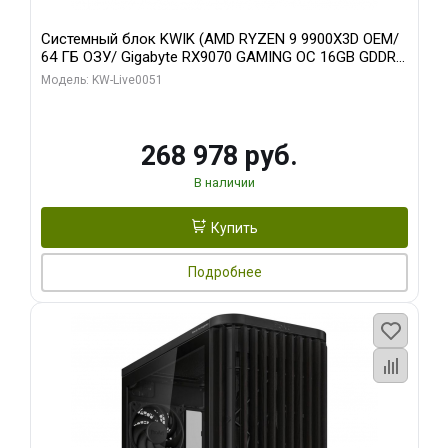
Системный блок KWIK (AMD RYZEN 9 9900X3D OEM/
64 ГБ ОЗУ/ Gigabyte RX9070 GAMING OC 16GB GDDR6
256bit 2xDP 2xH/ 960 ГБ SSD)
Модель: KW-Live0051
268 978 руб.
В наличии
Купить
Подробнее