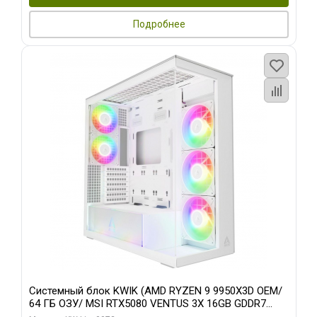
Подробнее
Системный блок KWIK (AMD RYZEN 9 9950X3D OEM/
64 ГБ ОЗУ/ MSI RTX5080 VENTUS 3X 16GB GDDR7
256bit 3xDP HDMI 3F/ 960 ГБ SSD)