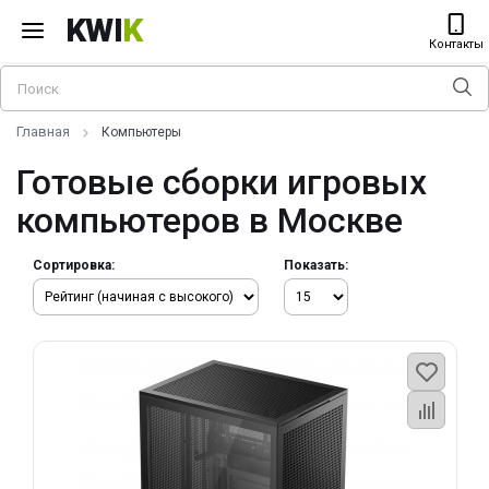
KWI
K
Контакты
Главная
Компьютеры
Готовые сборки игровых
компьютеров в Москве
Сортировка:
Показать: