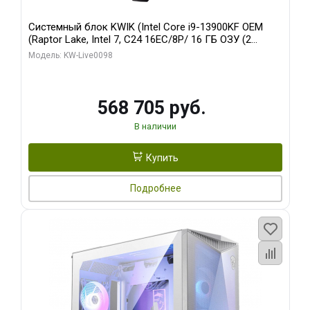
Системный блок KWIK (Intel Core i9-13900KF OEM
(Raptor Lake, Intel 7, C24 16EC/8P/ 16 ГБ ОЗУ (2
модуля)/ Afox RTX4090 24GB GDDR6X 384-Bit 3xDP
Модель: KW-Live0098
HDMI ATX Turbo/ 512 ГБ SSD)
568 705 руб.
В наличии
Купить
Подробнее