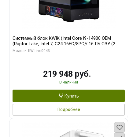
Системный блок KWIK (Intel Core i9-14900 OEM
(Raptor Lake, Intel 7, C24 16EC/8PC// 16 ГБ ОЗУ (2
модуля)/ Palit RTX5070Ti GAMINGPRO-S OC 16GB
Модель: KW-Live0043
GDDR7 256bit 3xD/ 512 ГБ SSD)
219 948 руб.
В наличии
Купить
Подробнее