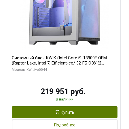
Системный блок KWIK (Intel Core i9-13900F OEM
(Raptor Lake, Intel 7, Efficient-co/ 32 ГБ ОЗУ (2
модуля)/ Gigabyte RTX5070Ti AERO OC 16GB GDDR7
Модель: KW-Live0044
256bit 3xDP HD/ 512 ГБ SSD)
219 951 руб.
В наличии
Купить
Подробнее