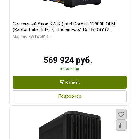
Системный блок KWIK (Intel Core i9-13900F OEM
(Raptor Lake, Intel 7, Efficient-co/ 16 ГБ ОЗУ (2
модуля)/ Afox RTX4090 24GB GDDR6X 384-Bit 3xDP
Модель: KW-Live0100
HDMI ATX Turbo/ 512 ГБ SSD)
569 924 руб.
В наличии
Купить
Подробнее