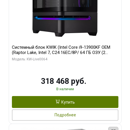
Системный блок KWIK (Intel Core i9-13900KF OEM
(Raptor Lake, Intel 7, C24 16EC/8P/ 64 ГБ ОЗУ (2
модуля)/ ASUS RTX5080 PROART OC 16GB GDDR7
Модель: KW-Live0064
256bit Type-C DP 2/ 512 ГБ SSD)
318 468 руб.
В наличии
Купить
Подробнее