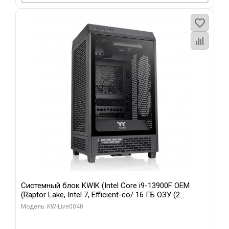
Системный блок KWIK (Intel Core i9-13900F OEM
(Raptor Lake, Intel 7, Efficient-co/ 16 ГБ ОЗУ (2
модуля)/ Gigabyte RTX5070 GAMING OC 12GB GDDR7
Модель: KW-Live0040
192bit 3xDP HD/ 960 ГБ SSD)