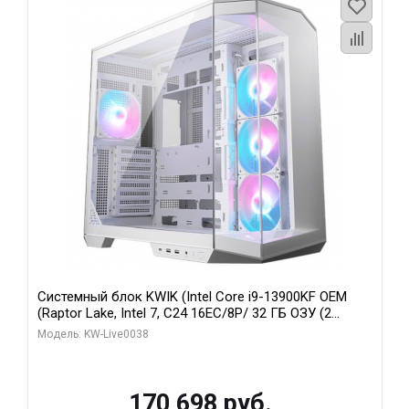
Системный блок KWIK (Intel Core i9-13900KF OEM
(Raptor Lake, Intel 7, C24 16EC/8P/ 32 ГБ ОЗУ (2
модуля)/ Gigabyte RX9070XT GAMING OC 16GB GDDR6
Модель: KW-Live0038
256bit 2xDP 2/ 960 ГБ SSD)
170 698 руб.