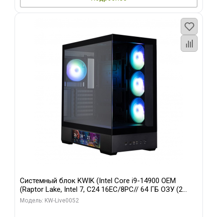
Системный блок KWIK (Intel Core i9-14900 OEM
(Raptor Lake, Intel 7, C24 16EC/8PC// 64 ГБ ОЗУ (2
модуля)/ Palit RTX5080 GAMINGPRO OC 16GB GDDR7
Модель: KW-Live0052
256bit 3xDP HD/ 512 ГБ SSD)