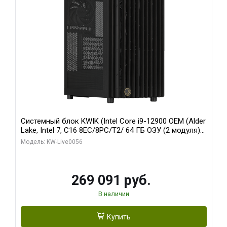
Системный блок KWIK (Intel Core i9-12900 OEM (Alder
Lake, Intel 7, C16 8EC/8PC/T2/ 64 ГБ ОЗУ (2 модуля)/
Palit RTX5080 INFINITY 3 OC 16GB GDDR7 256bit 3xDP
Модель: KW-Live0056
H/ 1 ТБ SSD)
269 091 руб.
В наличии
Купить