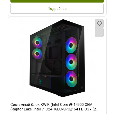
Подробнее
Системный блок KWIK (Intel Core i9-14900 OEM
(Raptor Lake, Intel 7, C24 16EC/8PC// 64 ГБ ОЗУ (2
модуля)/ Afox RTX4090 24GB GDDR6X 384-Bit 3xDP