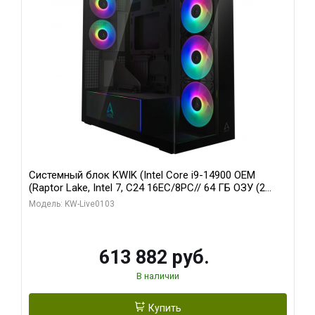
Системный блок KWIK (Intel Core i9-14900 OEM
(Raptor Lake, Intel 7, C24 16EC/8PC// 64 ГБ ОЗУ (2
модуля)/ Afox RTX4090 24GB GDDR6X 384-Bit 3xDP
Модель: KW-Live0103
HDMI ATX Turbo/ 960 ГБ SSD)
613 882 руб.
В наличии
Купить