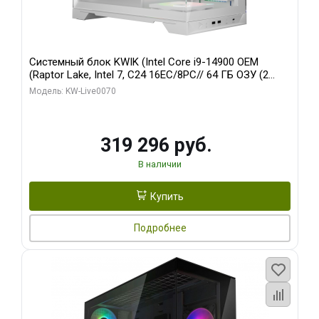
Системный блок KWIK (Intel Core i9-14900 OEM
(Raptor Lake, Intel 7, C24 16EC/8PC// 64 ГБ ОЗУ (2
модуля)/ Gigabyte RTX5080 XTREME WATERFORCE
Модель: KW-Live0070
16GB GDDR7 256bit/ 960 ГБ SSD)
319 296 руб.
В наличии
Купить
Подробнее