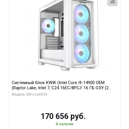
Системный блок KWIK (Intel Core i9-14900 OEM
(Raptor Lake, Intel 7, C24 16EC/8PC// 16 ГБ ОЗУ (2
модуля)/ MSI RTX5060Ti VENTUS 2X PLUS 16GB
Модель: KW-Live0034
GDDR7 128bit 3xDP / 1 ТБ SSD)
170 656 руб.
В наличии