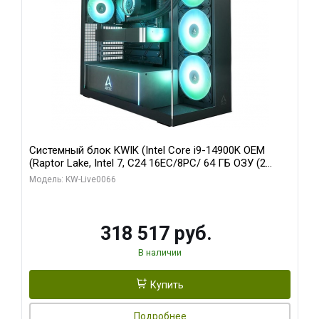
Системный блок KWIK (Intel Core i9-14900K OEM
(Raptor Lake, Intel 7, C24 16EC/8PC/ 64 ГБ ОЗУ (2
модуля)/ Gigabyte RTX5080 XTREME WATERFORCE
Модель: KW-Live0066
16GB GDDR7 256bit/ 1 ТБ SSD)
318 517 руб.
В наличии
Купить
Подробнее