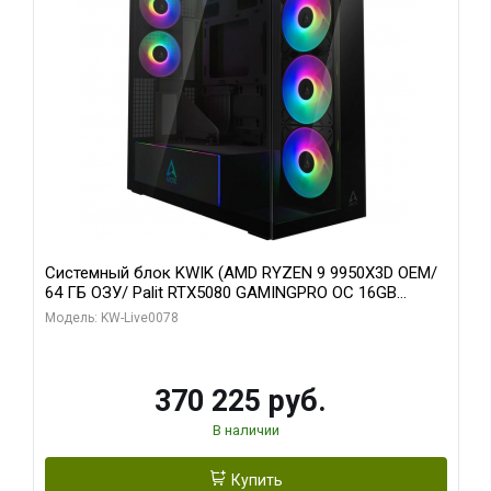
Системный блок KWIK (AMD RYZEN 9 9950X3D OEM/
64 ГБ ОЗУ/ Palit RTX5080 GAMINGPRO OC 16GB
GDDR7 256bit 3xDP HD/ 1 ТБ SSD)
Модель: KW-Live0078
370 225 руб.
В наличии
Купить