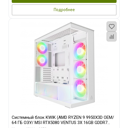
Подробнее
Системный блок KWIK (AMD RYZEN 9 9950X3D OEM/
64 ГБ ОЗУ/ MSI RTX5080 VENTUS 3X 16GB GDDR7
256bit 3xDP HDMI 3F/ 960 ГБ SSD)