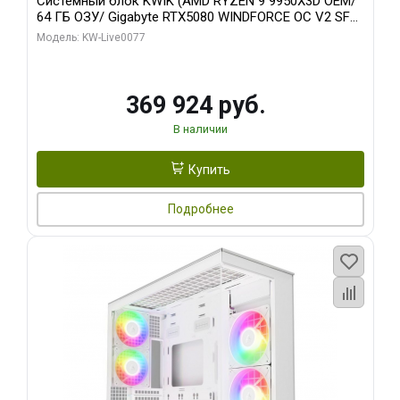
Системный блок KWIK (AMD RYZEN 9 9950X3D OEM/
64 ГБ ОЗУ/ Gigabyte RTX5080 WINDFORCE OC V2 SFF
16GB GDDR7 256b/ 960 ГБ SSD)
Модель: KW-Live0077
369 924 руб.
В наличии
Купить
Подробнее