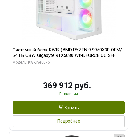
Системный блок KWIK (AMD RYZEN 9 9950X3D OEM/
64 ГБ ОЗУ/ Gigabyte RTX5080 WINDFORCE OC SFF
16GB GDDR7 256bit / 960 ГБ SSD)
Модель: KW-Live0076
369 912 руб.
В наличии
Купить
Подробнее