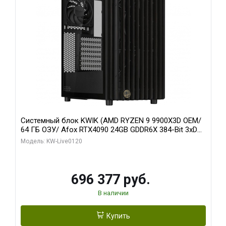
Системный блок KWIK (AMD RYZEN 9 9900X3D OEM/
64 ГБ ОЗУ/ Afox RTX4090 24GB GDDR6X 384-Bit 3xDP
HDMI ATX Turbo/ 1 ТБ SSD)
Модель: KW-Live0120
696 377 руб.
В наличии
Купить