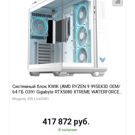
Системный блок KWIK (AMD RYZEN 9 9950X3D OEM/
64 ГБ ОЗУ/ Gigabyte RTX5080 XTREME WATERFORCE
16GB GDDR7 256bit/ 1 ТБ SSD)
Модель: KW-Live0081
417 872 руб.
В наличии