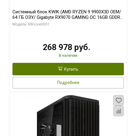
Системный блок KWIK (AMD RYZEN 9 9900X3D OEM/
64 ГБ ОЗУ/ Gigabyte RX9070 GAMING OC 16GB GDDR6
256bit 2xDP 2xH/ 960 ГБ SSD)
Модель: KW-Live0051
268 978 руб.
В наличии
Купить
Подробнее