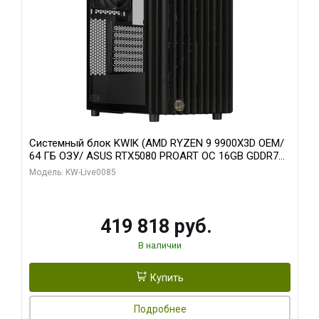
Системный блок KWIK (AMD RYZEN 9 9900X3D OEM/
64 ГБ ОЗУ/ ASUS RTX5080 PROART OC 16GB GDDR7
256bit Type-C DP 2/ 960 ГБ SSD)
Модель: KW-Live0085
419 818 руб.
В наличии
Купить
Подробнее