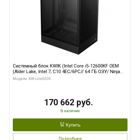
Системный блок KWIK (Intel Core i5-12600KF OEM
(Alder Lake, Intel 7, C10 4EC/6PC// 64 ГБ ОЗУ/ Ninja
Sinotex GTX1650 4GB 128bit GDDR6 DVI DP HDMI 2/
Модель: KW-Live0035
960 ГБ SSD)
170 662 руб.
В наличии
Купить
Подробнее