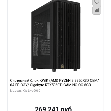
Системный блок KWIK (AMD RYZEN 9 9950X3D OEM/
64 ГБ ОЗУ/ Gigabyte RTX5060Ti GAMING OC 8GB
GDDR7 128bit 3xDP H/ 1 ТБ SSD)
Модель: KW-Live0060
269 241 руб.