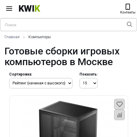
KWI
K
Контакты
Главная
Компьютеры
Готовые сборки игровых
компьютеров в Москве
Сортировка:
Показать: