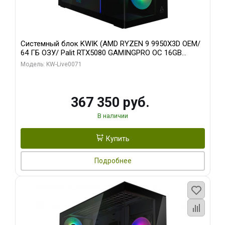
Системный блок KWIK (AMD RYZEN 9 9950X3D OEM/
64 ГБ ОЗУ/ Palit RTX5080 GAMINGPRO OC 16GB
GDDR7 256bit 3xDP HD/ 960 ГБ SSD)
Модель: KW-Live0071
367 350 руб.
В наличии
Купить
Подробнее