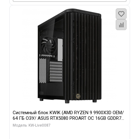
Системный блок KWIK (AMD RYZEN 9 9900X3D OEM/
64 ГБ ОЗУ/ ASUS RTX5080 PROART OC 16GB GDDR7
256bit Type-C DP 2/ 1 ТБ SSD)
Модель: KW-Live0087