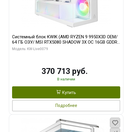
Системный блок KWIK (AMD RYZEN 9 9950X3D OEM/
64 ГБ ОЗУ/ MSI RTX5080 SHADOW 3X OC 16GB GDDR7
256bit 3xDP HDMI/ 960 ГБ SSD)
Модель: KW-Live0079
370 713 руб.
В наличии
Купить
Подробнее