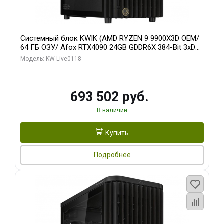
Системный блок KWIK (AMD RYZEN 9 9900X3D OEM/
64 ГБ ОЗУ/ Afox RTX4090 24GB GDDR6X 384-Bit 3xDP
HDMI ATX Turbo/ 960 ГБ SSD)
Модель: KW-Live0118
693 502 руб.
В наличии
Купить
Подробнее