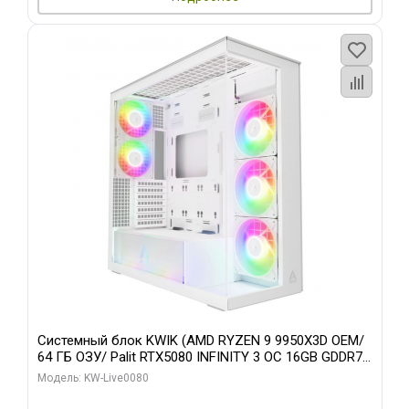
Системный блок KWIK (AMD RYZEN 9 9950X3D OEM/
64 ГБ ОЗУ/ Palit RTX5080 INFINITY 3 OC 16GB GDDR7
256bit 3xDP H/ 960 ГБ SSD)
Модель: KW-Live0080