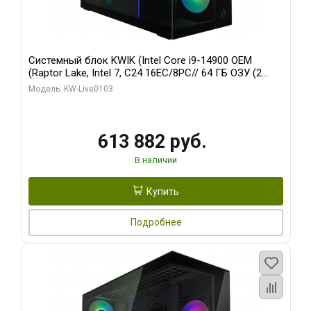
Системный блок KWIK (Intel Core i9-14900 OEM
(Raptor Lake, Intel 7, C24 16EC/8PC// 64 ГБ ОЗУ (2
модуля)/ Afox RTX4090 24GB GDDR6X 384-Bit 3xDP
Модель: KW-Live0103
HDMI ATX Turbo/ 960 ГБ SSD)
613 882 руб.
В наличии
Купить
Подробнее