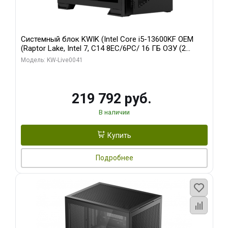
Системный блок KWIK (Intel Core i5-13600KF OEM
(Raptor Lake, Intel 7, C14 8EC/6PC/ 16 ГБ ОЗУ (2
модуля)/ Palit RTX5080 GAMINGPRO OC 16GB GDDR7
Модель: KW-Live0041
256bit 3xDP HD/ 512 ГБ SSD)
219 792 руб.
В наличии
Купить
Подробнее