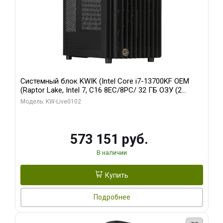
Системный блок KWIK (Intel Core i7-13700KF OEM
(Raptor Lake, Intel 7, C16 8EC/8PC/ 32 ГБ ОЗУ (2
модуля)/ Afox RTX4090 24GB GDDR6X 384-Bit 3xDP
Модель: KW-Live0102
HDMI ATX Turbo/ 960 ГБ SSD)
573 151 руб.
В наличии
Купить
Подробнее