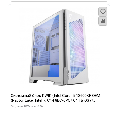
Системный блок KWIK (Intel Core i5-13600KF OEM
(Raptor Lake, Intel 7, C14 8EC/6PC/ 64 ГБ ОЗУ/
Gigabyte RTX5060Ti GAMING OC 8GB GDDR7 128bit
Модель: KW-Live0046
3xDP H/ 960 ГБ SSD)