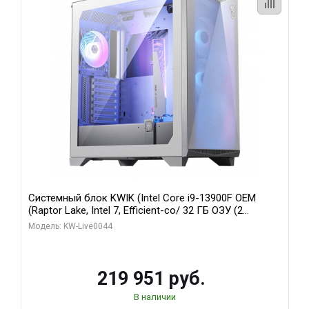
Системный блок KWIK (Intel Core i9-13900F OEM
(Raptor Lake, Intel 7, Efficient-co/ 32 ГБ ОЗУ (2
модуля)/ Gigabyte RTX5070Ti AERO OC 16GB GDDR7
Модель: KW-Live0044
256bit 3xDP HD/ 512 ГБ SSD)
219 951 руб.
В наличии