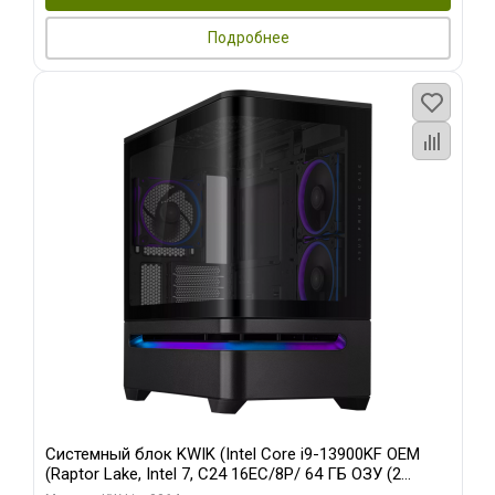
Подробнее
Системный блок KWIK (Intel Core i9-13900KF OEM
(Raptor Lake, Intel 7, C24 16EC/8P/ 64 ГБ ОЗУ (2
модуля)/ ASUS RTX5080 PROART OC 16GB GDDR7