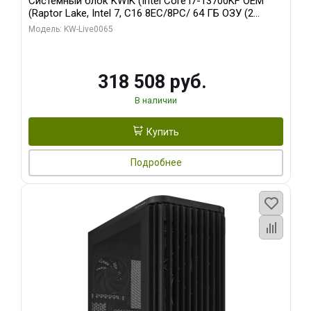
Системный блок KWIK (Intel Core i7-13700KF OEM
(Raptor Lake, Intel 7, C16 8EC/8PC/ 64 ГБ ОЗУ (2
модуля)/ ASUS RTX5080 PROART OC 16GB GDDR7
Модель: KW-Live0065
256bit Type-C DP 2/ 1 ТБ SSD)
318 508 руб.
В наличии
Купить
Подробнее