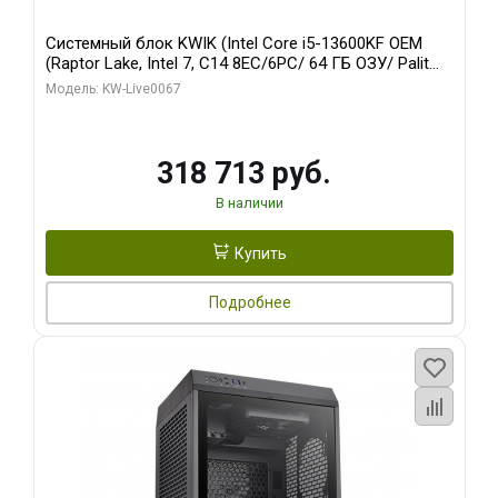
Системный блок KWIK (Intel Core i5-13600KF OEM
(Raptor Lake, Intel 7, C14 8EC/6PC/ 64 ГБ ОЗУ/ Palit
RTX5080 GAMINGPRO OC 16GB GDDR7 256bit 3xDP
Модель: KW-Live0067
HD/ 960 ГБ SSD)
318 713 руб.
В наличии
Купить
Подробнее