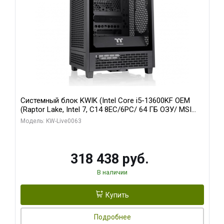
Системный блок KWIK (Intel Core i5-13600KF OEM
(Raptor Lake, Intel 7, C14 8EC/6PC/ 64 ГБ ОЗУ/ MSI
RTX5080 VENTUS 3X OC 16GB GDDR7 256bit 3xDP
Модель: KW-Live0063
HDMI/ 512 ГБ SSD)
318 438 руб.
В наличии
Купить
Подробнее