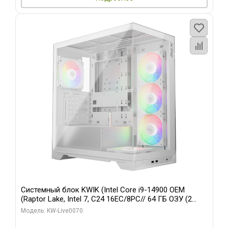
Системный блок KWIK (Intel Core i9-14900 OEM
(Raptor Lake, Intel 7, C24 16EC/8PC// 64 ГБ ОЗУ (2
модуля)/ Gigabyte RTX5080 XTREME WATERFORCE
Модель: KW-Live0070
16GB GDDR7 256bit/ 960 ГБ SSD)