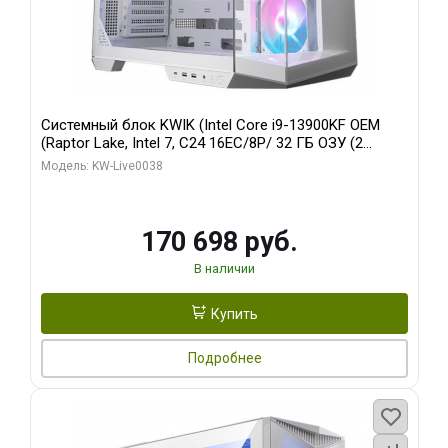
Системный блок KWIK (Intel Core i9-13900KF OEM
(Raptor Lake, Intel 7, C24 16EC/8P/ 32 ГБ ОЗУ (2
модуля)/ Gigabyte RX9070XT GAMING OC 16GB GDDR6
Модель: KW-Live0038
256bit 2xDP 2/ 960 ГБ SSD)
170 698 руб.
В наличии
Купить
Подробнее