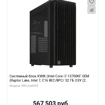
Системный блок KWIK (Intel Core i7-13700KF OEM
(Raptor Lake, Intel 7, C16 8EC/8PC/ 32 ГБ ОЗУ (2
модуля)/ Afox RTX4090 24GB GDDR6X 384-Bit 3xDP
Модель: KW-Live0095
HDMI ATX Turbo/ 512 ГБ SSD)
567 503 руб.