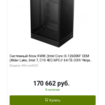
Системный блок KWIK (Intel Core i5-12600KF OEM
(Alder Lake, Intel 7, C10 4EC/6PC// 64 ГБ ОЗУ/ Ninja
Sinotex GTX1650 4GB 128bit GDDR6 DVI DP HDMI 2/
Модель: KW-Live0035
960 ГБ SSD)
170 662 руб.
В наличии
Купить