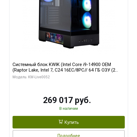
Системный блок KWIK (Intel Core i9-14900 OEM
(Raptor Lake, Intel 7, C24 16EC/8PC// 64 ГБ ОЗУ (2
модуля)/ Palit RTX5080 GAMINGPRO OC 16GB GDDR7
Модель: KW-Live0052
256bit 3xDP HD/ 512 ГБ SSD)
269 017 руб.
В наличии
Купить
Подробнее