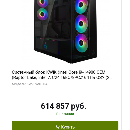
Системный блок KWIK (Intel Core i9-14900 OEM
(Raptor Lake, Intel 7, C24 16EC/8PC// 64 ГБ ОЗУ (2
модуля)/ Afox RTX4090 24GB GDDR6X 384-Bit 3xDP
Модель: KW-Live0104
HDMI ATX Turbo/ 1 ТБ SSD)
614 857 руб.
В наличии
Купить