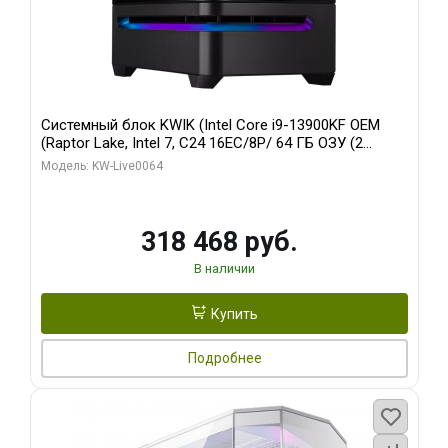
Системный блок KWIK (Intel Core i9-13900KF OEM
(Raptor Lake, Intel 7, C24 16EC/8P/ 64 ГБ ОЗУ (2
модуля)/ ASUS RTX5080 PROART OC 16GB GDDR7
Модель: KW-Live0064
256bit Type-C DP 2/ 512 ГБ SSD)
318 468 руб.
В наличии
Купить
Подробнее