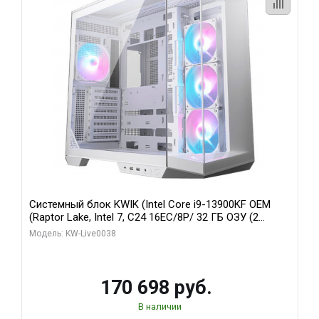
Системный блок KWIK (Intel Core i9-13900KF OEM
(Raptor Lake, Intel 7, C24 16EC/8P/ 32 ГБ ОЗУ (2
модуля)/ Gigabyte RX9070XT GAMING OC 16GB GDDR6
Модель: KW-Live0038
256bit 2xDP 2/ 960 ГБ SSD)
170 698 руб.
В наличии