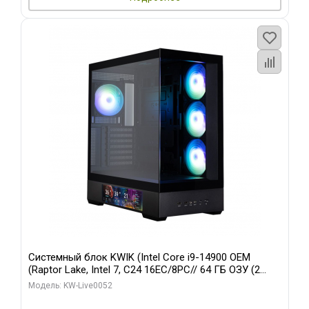
Системный блок KWIK (Intel Core i9-14900 OEM
(Raptor Lake, Intel 7, C24 16EC/8PC// 64 ГБ ОЗУ (2
модуля)/ Palit RTX5080 GAMINGPRO OC 16GB GDDR7
Модель: KW-Live0052
256bit 3xDP HD/ 512 ГБ SSD)