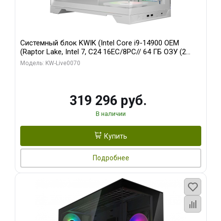
Системный блок KWIK (Intel Core i9-14900 OEM
(Raptor Lake, Intel 7, C24 16EC/8PC// 64 ГБ ОЗУ (2
модуля)/ Gigabyte RTX5080 XTREME WATERFORCE
Модель: KW-Live0070
16GB GDDR7 256bit/ 960 ГБ SSD)
319 296 руб.
В наличии
Купить
Подробнее