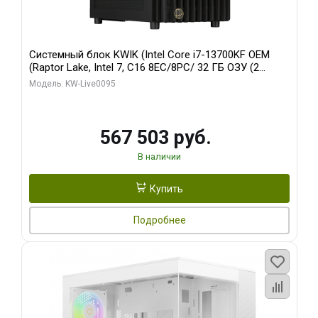
Системный блок KWIK (Intel Core i7-13700KF OEM
(Raptor Lake, Intel 7, C16 8EC/8PC/ 32 ГБ ОЗУ (2
модуля)/ Afox RTX4090 24GB GDDR6X 384-Bit 3xDP
Модель: KW-Live0095
HDMI ATX Turbo/ 512 ГБ SSD)
567 503 руб.
В наличии
Купить
Подробнее