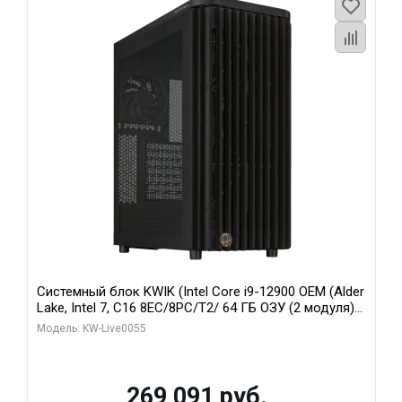
Системный блок KWIK (Intel Core i9-12900 OEM (Alder
Lake, Intel 7, C16 8EC/8PC/T2/ 64 ГБ ОЗУ (2 модуля)/
MSI RTX5080 SHADOW 3X OC 16GB GDDR7 256bit 3xDP
Модель: KW-Live0055
HDMI/ 1 ТБ SSD)
269 091 руб.