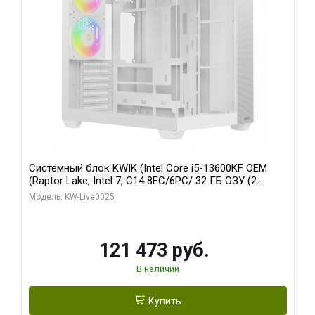
Системный блок KWIK (Intel Core i5-13600KF OEM
(Raptor Lake, Intel 7, C14 8EC/6PC/ 32 ГБ ОЗУ (2
модуля)/ Gigabyte RTX5060 WINDFORCE OC 8GB
Модель: KW-Live0025
GDDR7 128bit 3xDP / 960 ГБ SSD)
121 473 руб.
В наличии
Купить