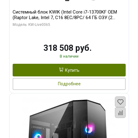
Системный блок KWIK (Intel Core i7-13700KF OEM
(Raptor Lake, Intel 7, C16 8EC/8PC/ 64 ГБ ОЗУ (2
модуля)/ ASUS RTX5080 PROART OC 16GB GDDR7
Модель: KW-Live0065
256bit Type-C DP 2/ 1 ТБ SSD)
318 508 руб.
В наличии
Купить
Подробнее