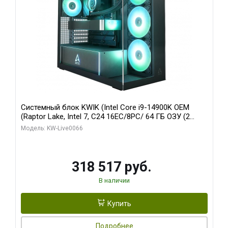
Системный блок KWIK (Intel Core i9-14900K OEM
(Raptor Lake, Intel 7, C24 16EC/8PC/ 64 ГБ ОЗУ (2
модуля)/ Gigabyte RTX5080 XTREME WATERFORCE
Модель: KW-Live0066
16GB GDDR7 256bit/ 1 ТБ SSD)
318 517 руб.
В наличии
Купить
Подробнее