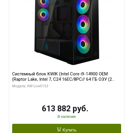
Системный блок KWIK (Intel Core i9-14900 OEM
(Raptor Lake, Intel 7, C24 16EC/8PC// 64 ГБ ОЗУ (2
модуля)/ Afox RTX4090 24GB GDDR6X 384-Bit 3xDP
Модель: KW-Live0103
HDMI ATX Turbo/ 960 ГБ SSD)
613 882 руб.
В наличии
Купить