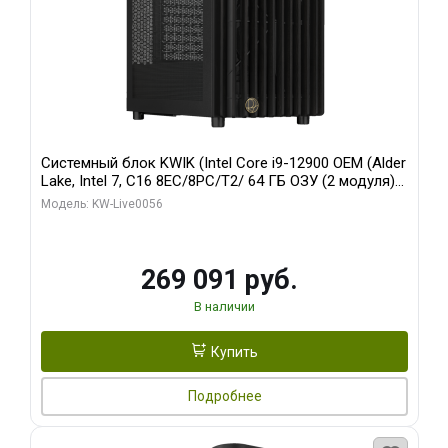
Системный блок KWIK (Intel Core i9-12900 OEM (Alder
Lake, Intel 7, C16 8EC/8PC/T2/ 64 ГБ ОЗУ (2 модуля)/
Palit RTX5080 INFINITY 3 OC 16GB GDDR7 256bit 3xDP
Модель: KW-Live0056
H/ 1 ТБ SSD)
269 091 руб.
В наличии
Купить
Подробнее