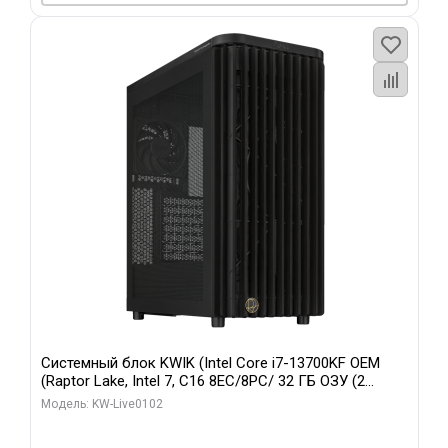
Системный блок KWIK (Intel Core i7-13700KF OEM
(Raptor Lake, Intel 7, C16 8EC/8PC/ 32 ГБ ОЗУ (2
модуля)/ Afox RTX4090 24GB GDDR6X 384-Bit 3xDP
Модель: KW-Live0102
HDMI ATX Turbo/ 960 ГБ SSD)