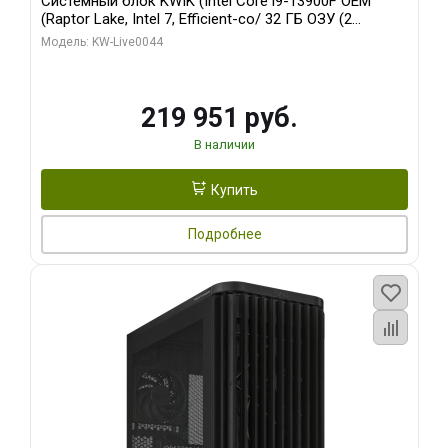
Системный блок KWIK (Intel Core i9-13900F OEM
(Raptor Lake, Intel 7, Efficient-co/ 32 ГБ ОЗУ (2
модуля)/ Gigabyte RTX5070Ti AERO OC 16GB GDDR7
Модель: KW-Live0044
256bit 3xDP HD/ 512 ГБ SSD)
219 951 руб.
В наличии
Купить
Подробнее