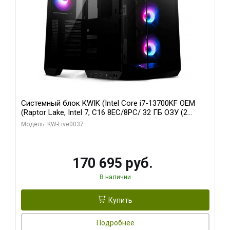
Системный блок KWIK (Intel Core i7-13700KF OEM
(Raptor Lake, Intel 7, C16 8EC/8PC/ 32 ГБ ОЗУ (2
модуля)/ Gigabyte RTX5070 AERO OC 12GB GDDR7
Модель: KW-Live0037
192bit 3xDP HDMI/ 1 ТБ SSD)
170 695 руб.
В наличии
Купить
Подробнее