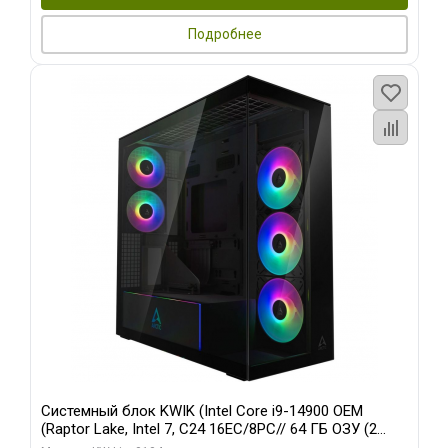
Подробнее
Системный блок KWIK (Intel Core i9-14900 OEM
(Raptor Lake, Intel 7, C24 16EC/8PC// 64 ГБ ОЗУ (2
модуля)/ Afox RTX4090 24GB GDDR6X 384-Bit 3xDP