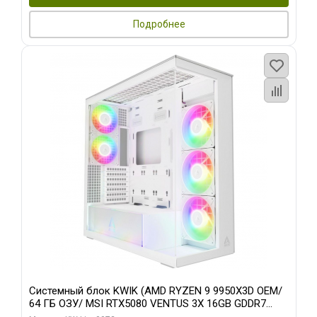
Подробнее
Системный блок KWIK (AMD RYZEN 9 9950X3D OEM/
64 ГБ ОЗУ/ MSI RTX5080 VENTUS 3X 16GB GDDR7
256bit 3xDP HDMI 3F/ 960 ГБ SSD)