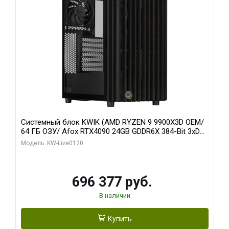
Системный блок KWIK (AMD RYZEN 9 9900X3D OEM/
64 ГБ ОЗУ/ Afox RTX4090 24GB GDDR6X 384-Bit 3xDP
HDMI ATX Turbo/ 1 ТБ SSD)
Модель: KW-Live0120
696 377 руб.
В наличии
Купить