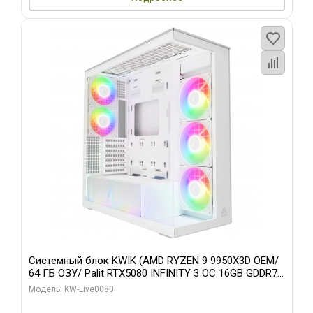
Системный блок KWIK (AMD RYZEN 9 9950X3D OEM/
64 ГБ ОЗУ/ Palit RTX5080 INFINITY 3 OC 16GB GDDR7
256bit 3xDP H/ 960 ГБ SSD)
Модель: KW-Live0080