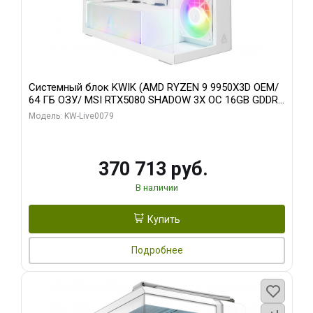
Системный блок KWIK (AMD RYZEN 9 9950X3D OEM/
64 ГБ ОЗУ/ MSI RTX5080 SHADOW 3X OC 16GB GDDR7
256bit 3xDP HDMI/ 960 ГБ SSD)
Модель: KW-Live0079
370 713 руб.
В наличии
Купить
Подробнее