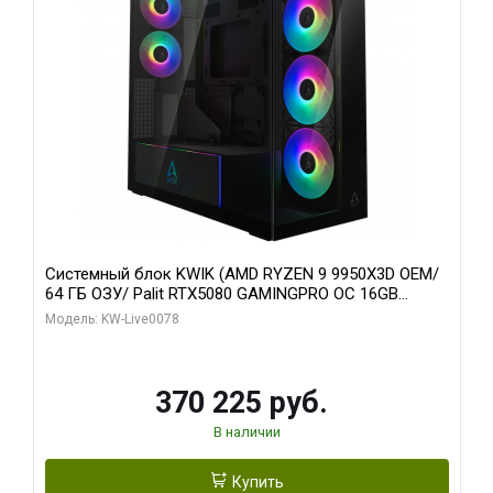
Системный блок KWIK (AMD RYZEN 9 9950X3D OEM/
64 ГБ ОЗУ/ Palit RTX5080 GAMINGPRO OC 16GB
GDDR7 256bit 3xDP HD/ 1 ТБ SSD)
Модель: KW-Live0078
370 225 руб.
В наличии
Купить