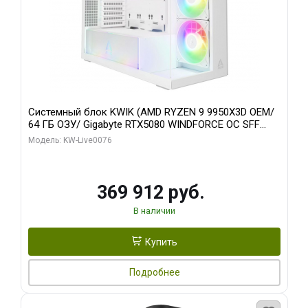
Системный блок KWIK (AMD RYZEN 9 9950X3D OEM/
64 ГБ ОЗУ/ Gigabyte RTX5080 WINDFORCE OC SFF
16GB GDDR7 256bit / 960 ГБ SSD)
Модель: KW-Live0076
369 912 руб.
В наличии
Купить
Подробнее