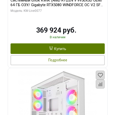
Системный блок KWIK (AMD RYZEN 9 9950X3D OEM/
64 ГБ ОЗУ/ Gigabyte RTX5080 WINDFORCE OC V2 SFF
16GB GDDR7 256b/ 960 ГБ SSD)
Модель: KW-Live0077
369 924 руб.
В наличии
Купить
Подробнее