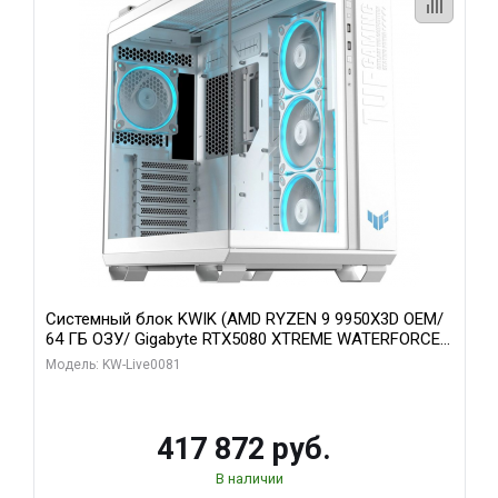
Системный блок KWIK (AMD RYZEN 9 9950X3D OEM/
64 ГБ ОЗУ/ Gigabyte RTX5080 XTREME WATERFORCE
16GB GDDR7 256bit/ 1 ТБ SSD)
Модель: KW-Live0081
417 872 руб.
В наличии