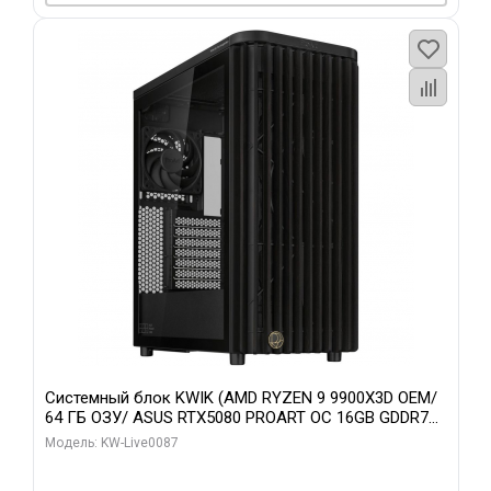
Системный блок KWIK (AMD RYZEN 9 9900X3D OEM/
64 ГБ ОЗУ/ ASUS RTX5080 PROART OC 16GB GDDR7
256bit Type-C DP 2/ 1 ТБ SSD)
Модель: KW-Live0087