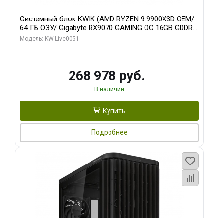
Системный блок KWIK (AMD RYZEN 9 9900X3D OEM/
64 ГБ ОЗУ/ Gigabyte RX9070 GAMING OC 16GB GDDR6
256bit 2xDP 2xH/ 960 ГБ SSD)
Модель: KW-Live0051
268 978 руб.
В наличии
Купить
Подробнее