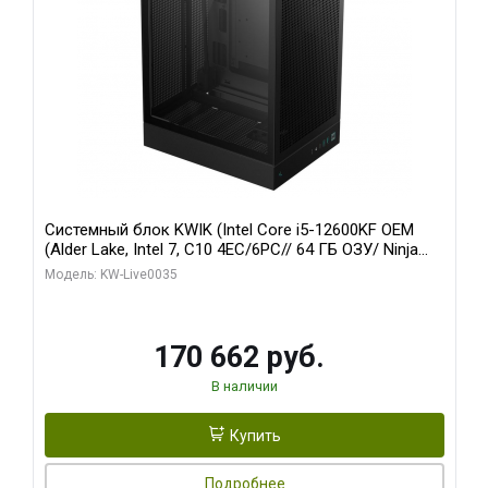
Системный блок KWIK (Intel Core i5-12600KF OEM
(Alder Lake, Intel 7, C10 4EC/6PC// 64 ГБ ОЗУ/ Ninja
Sinotex GTX1650 4GB 128bit GDDR6 DVI DP HDMI 2/
Модель: KW-Live0035
960 ГБ SSD)
170 662 руб.
В наличии
Купить
Подробнее