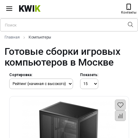
KWI
K
Контакты
Главная
Компьютеры
Готовые сборки игровых
компьютеров в Москве
Сортировка:
Показать: