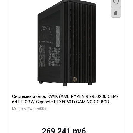
Системный блок KWIK (AMD RYZEN 9 9950X3D OEM/
64 ГБ ОЗУ/ Gigabyte RTX5060Ti GAMING OC 8GB
GDDR7 128bit 3xDP H/ 1 ТБ SSD)
Модель: KW-Live0060
269 241 руб.