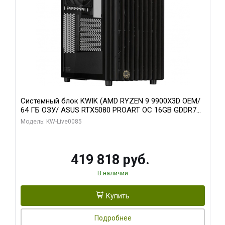
Системный блок KWIK (AMD RYZEN 9 9900X3D OEM/
64 ГБ ОЗУ/ ASUS RTX5080 PROART OC 16GB GDDR7
256bit Type-C DP 2/ 960 ГБ SSD)
Модель: KW-Live0085
419 818 руб.
В наличии
Купить
Подробнее