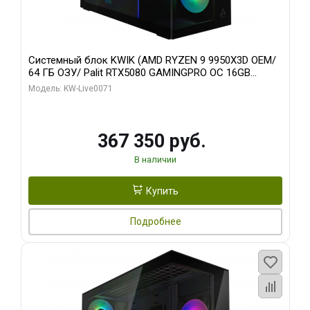
Системный блок KWIK (AMD RYZEN 9 9950X3D OEM/
64 ГБ ОЗУ/ Palit RTX5080 GAMINGPRO OC 16GB
GDDR7 256bit 3xDP HD/ 960 ГБ SSD)
Модель: KW-Live0071
367 350 руб.
В наличии
Купить
Подробнее