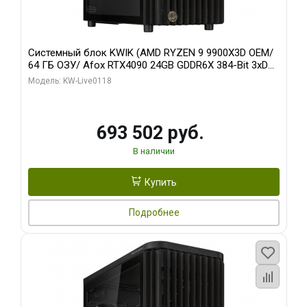
Системный блок KWIK (AMD RYZEN 9 9900X3D OEM/
64 ГБ ОЗУ/ Afox RTX4090 24GB GDDR6X 384-Bit 3xDP
HDMI ATX Turbo/ 960 ГБ SSD)
Модель: KW-Live0118
693 502 руб.
В наличии
Купить
Подробнее