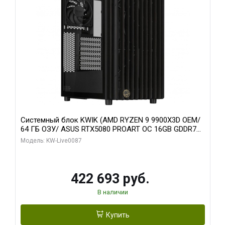
Системный блок KWIK (AMD RYZEN 9 9900X3D OEM/
64 ГБ ОЗУ/ ASUS RTX5080 PROART OC 16GB GDDR7
256bit Type-C DP 2/ 1 ТБ SSD)
Модель: KW-Live0087
422 693 руб.
В наличии
Купить