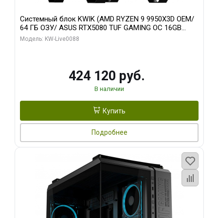
Системный блок KWIK (AMD RYZEN 9 9950X3D OEM/
64 ГБ ОЗУ/ ASUS RTX5080 TUF GAMING OC 16GB
GDDR7 256bit 3xDP 3x/ 960 ГБ SSD)
Модель: KW-Live0088
424 120 руб.
В наличии
Купить
Подробнее