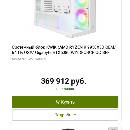
Системный блок KWIK (AMD RYZEN 9 9950X3D OEM/
64 ГБ ОЗУ/ Gigabyte RTX5080 WINDFORCE OC SFF
16GB GDDR7 256bit / 960 ГБ SSD)
Модель: KW-Live0076
369 912 руб.
В наличии
Купить
Подробнее