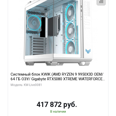
Системный блок KWIK (AMD RYZEN 9 9950X3D OEM/
64 ГБ ОЗУ/ Gigabyte RTX5080 XTREME WATERFORCE
16GB GDDR7 256bit/ 1 ТБ SSD)
Модель: KW-Live0081
417 872 руб.
В наличии