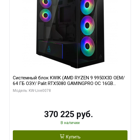
Системный блок KWIK (AMD RYZEN 9 9950X3D OEM/
64 ГБ ОЗУ/ Palit RTX5080 GAMINGPRO OC 16GB
GDDR7 256bit 3xDP HD/ 1 ТБ SSD)
Модель: KW-Live0078
370 225 руб.
В наличии
Купить