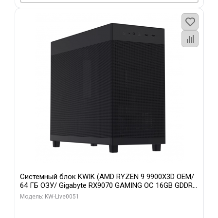
Системный блок KWIK (AMD RYZEN 9 9900X3D OEM/
64 ГБ ОЗУ/ Gigabyte RX9070 GAMING OC 16GB GDDR6
256bit 2xDP 2xH/ 960 ГБ SSD)
Модель: KW-Live0051