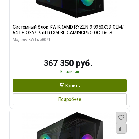
Системный блок KWIK (AMD RYZEN 9 9950X3D OEM/
64 ГБ ОЗУ/ Palit RTX5080 GAMINGPRO OC 16GB
GDDR7 256bit 3xDP HD/ 960 ГБ SSD)
Модель: KW-Live0071
367 350 руб.
В наличии
Купить
Подробнее