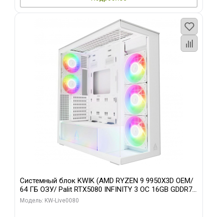
Системный блок KWIK (AMD RYZEN 9 9950X3D OEM/
64 ГБ ОЗУ/ Palit RTX5080 INFINITY 3 OC 16GB GDDR7
256bit 3xDP H/ 960 ГБ SSD)
Модель: KW-Live0080