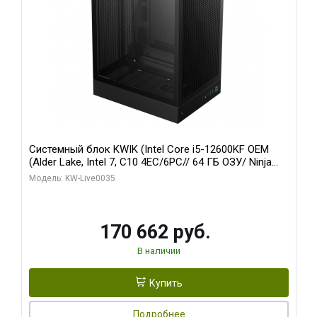
Системный блок KWIK (Intel Core i5-12600KF OEM
(Alder Lake, Intel 7, C10 4EC/6PC// 64 ГБ ОЗУ/ Ninja
Sinotex GTX1650 4GB 128bit GDDR6 DVI DP HDMI 2/
Модель: KW-Live0035
960 ГБ SSD)
170 662 руб.
В наличии
Купить
Подробнее