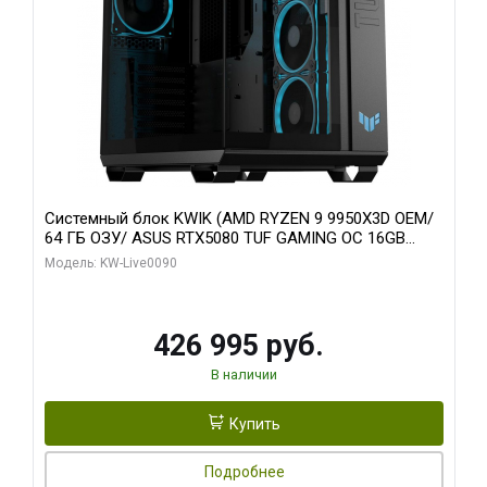
Системный блок KWIK (AMD RYZEN 9 9950X3D OEM/
64 ГБ ОЗУ/ ASUS RTX5080 TUF GAMING OC 16GB
GDDR7 256bit 3xDP 3x/ 1 ТБ SSD)
Модель: KW-Live0090
426 995 руб.
В наличии
Купить
Подробнее