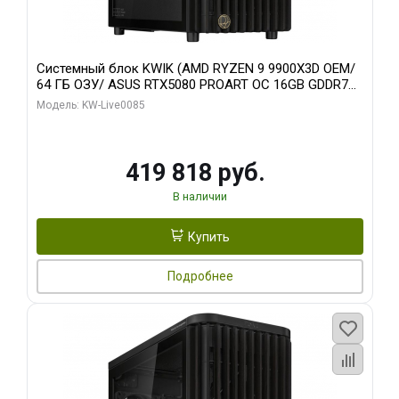
Системный блок KWIK (AMD RYZEN 9 9900X3D OEM/
64 ГБ ОЗУ/ ASUS RTX5080 PROART OC 16GB GDDR7
256bit Type-C DP 2/ 960 ГБ SSD)
Модель: KW-Live0085
419 818 руб.
В наличии
Купить
Подробнее