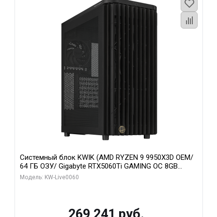
Системный блок KWIK (AMD RYZEN 9 9950X3D OEM/
64 ГБ ОЗУ/ Gigabyte RTX5060Ti GAMING OC 8GB
GDDR7 128bit 3xDP H/ 1 ТБ SSD)
Модель: KW-Live0060
269 241 руб.