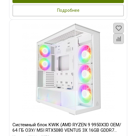
Подробнее
Системный блок KWIK (AMD RYZEN 9 9950X3D OEM/
64 ГБ ОЗУ/ MSI RTX5080 VENTUS 3X 16GB GDDR7
256bit 3xDP HDMI 3F/ 960 ГБ SSD)