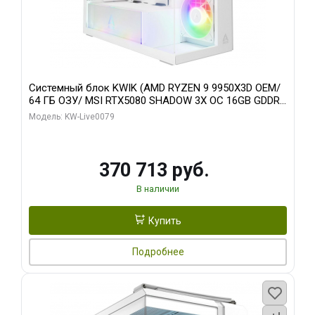
Системный блок KWIK (AMD RYZEN 9 9950X3D OEM/
64 ГБ ОЗУ/ MSI RTX5080 SHADOW 3X OC 16GB GDDR7
256bit 3xDP HDMI/ 960 ГБ SSD)
Модель: KW-Live0079
370 713 руб.
В наличии
Купить
Подробнее