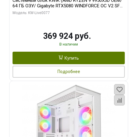
Системный блок KWIK (AMD RYZEN 9 9950X3D OEM/
64 ГБ ОЗУ/ Gigabyte RTX5080 WINDFORCE OC V2 SFF
16GB GDDR7 256b/ 960 ГБ SSD)
Модель: KW-Live0077
369 924 руб.
В наличии
Купить
Подробнее