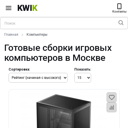
KWI
K
Контакты
Главная
Компьютеры
Готовые сборки игровых
компьютеров в Москве
Сортировка:
Показать: