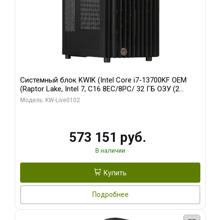
Системный блок KWIK (Intel Core i7-13700KF OEM
(Raptor Lake, Intel 7, C16 8EC/8PC/ 32 ГБ ОЗУ (2
модуля)/ Afox RTX4090 24GB GDDR6X 384-Bit 3xDP
Модель: KW-Live0102
HDMI ATX Turbo/ 960 ГБ SSD)
573 151 руб.
В наличии
Купить
Подробнее