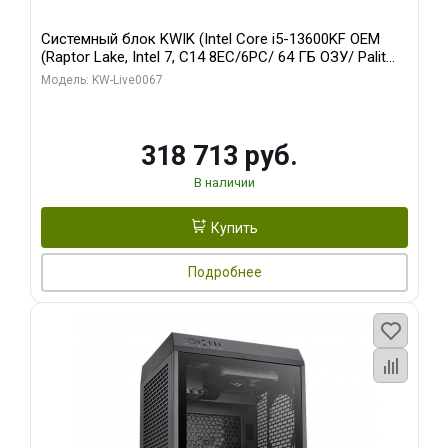
Системный блок KWIK (Intel Core i5-13600KF OEM
(Raptor Lake, Intel 7, C14 8EC/6PC/ 64 ГБ ОЗУ/ Palit
RTX5080 GAMINGPRO OC 16GB GDDR7 256bit 3xDP
Модель: KW-Live0067
HD/ 960 ГБ SSD)
318 713 руб.
В наличии
Купить
Подробнее