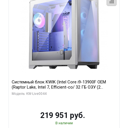
Системный блок KWIK (Intel Core i9-13900F OEM
(Raptor Lake, Intel 7, Efficient-co/ 32 ГБ ОЗУ (2
модуля)/ Gigabyte RTX5070Ti AERO OC 16GB GDDR7
Модель: KW-Live0044
256bit 3xDP HD/ 512 ГБ SSD)
219 951 руб.
В наличии