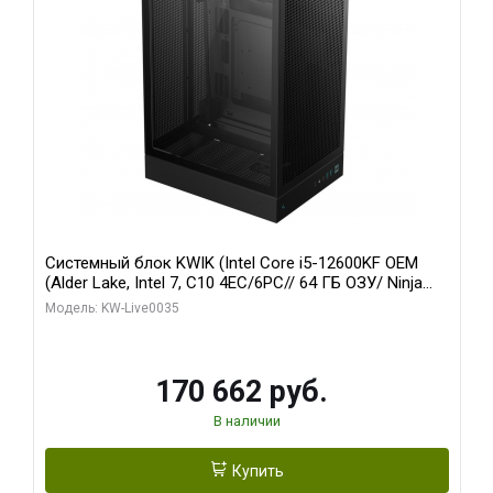
Системный блок KWIK (Intel Core i5-12600KF OEM
(Alder Lake, Intel 7, C10 4EC/6PC// 64 ГБ ОЗУ/ Ninja
Sinotex GTX1650 4GB 128bit GDDR6 DVI DP HDMI 2/
Модель: KW-Live0035
960 ГБ SSD)
170 662 руб.
В наличии
Купить