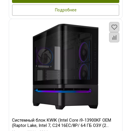
Подробнее
Системный блок KWIK (Intel Core i9-13900KF OEM
(Raptor Lake, Intel 7, C24 16EC/8P/ 64 ГБ ОЗУ (2
модуля)/ ASUS RTX5080 PROART OC 16GB GDDR7