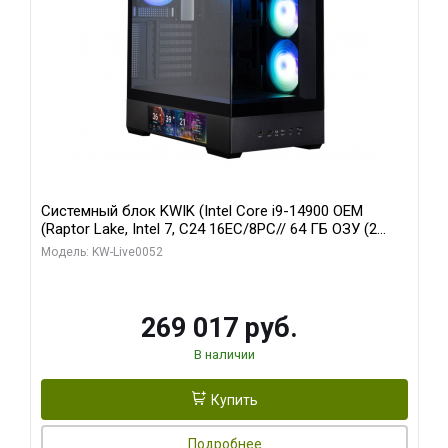
Системный блок KWIK (Intel Core i9-14900 OEM
(Raptor Lake, Intel 7, C24 16EC/8PC// 64 ГБ ОЗУ (2
модуля)/ Palit RTX5080 GAMINGPRO OC 16GB GDDR7
Модель: KW-Live0052
256bit 3xDP HD/ 512 ГБ SSD)
269 017 руб.
В наличии
Купить
Подробнее