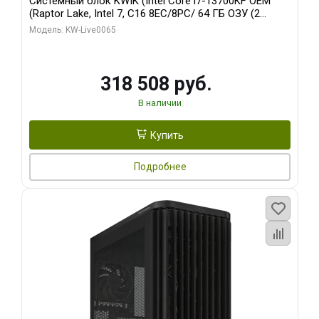
Системный блок KWIK (Intel Core i7-13700KF OEM
(Raptor Lake, Intel 7, C16 8EC/8PC/ 64 ГБ ОЗУ (2
модуля)/ ASUS RTX5080 PROART OC 16GB GDDR7
Модель: KW-Live0065
256bit Type-C DP 2/ 1 ТБ SSD)
318 508 руб.
В наличии
Купить
Подробнее