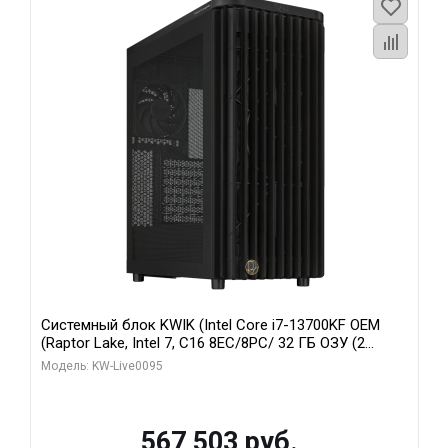
Системный блок KWIK (Intel Core i7-13700KF OEM
(Raptor Lake, Intel 7, C16 8EC/8PC/ 32 ГБ ОЗУ (2
модуля)/ Afox RTX4090 24GB GDDR6X 384-Bit 3xDP
Модель: KW-Live0095
HDMI ATX Turbo/ 512 ГБ SSD)
567 503 руб.