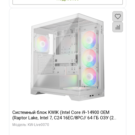
Системный блок KWIK (Intel Core i9-14900 OEM
(Raptor Lake, Intel 7, C24 16EC/8PC// 64 ГБ ОЗУ (2
модуля)/ Gigabyte RTX5080 XTREME WATERFORCE
Модель: KW-Live0070
16GB GDDR7 256bit/ 960 ГБ SSD)