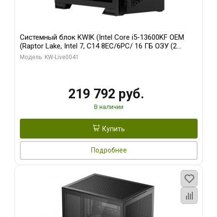
Системный блок KWIK (Intel Core i5-13600KF OEM
(Raptor Lake, Intel 7, C14 8EC/6PC/ 16 ГБ ОЗУ (2
модуля)/ Palit RTX5080 GAMINGPRO OC 16GB GDDR7
Модель: KW-Live0041
256bit 3xDP HD/ 512 ГБ SSD)
219 792 руб.
В наличии
Купить
Подробнее