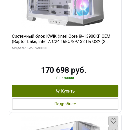
Системный блок KWIK (Intel Core i9-13900KF OEM
(Raptor Lake, Intel 7, C24 16EC/8P/ 32 ГБ ОЗУ (2
модуля)/ Gigabyte RX9070XT GAMING OC 16GB GDDR6
Модель: KW-Live0038
256bit 2xDP 2/ 960 ГБ SSD)
170 698 руб.
В наличии
Купить
Подробнее