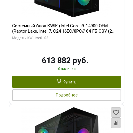
Системный блок KWIK (Intel Core i9-14900 OEM
(Raptor Lake, Intel 7, C24 16EC/8PC// 64 ГБ ОЗУ (2
модуля)/ Afox RTX4090 24GB GDDR6X 384-Bit 3xDP
Модель: KW-Live0103
HDMI ATX Turbo/ 960 ГБ SSD)
613 882 руб.
В наличии
Купить
Подробнее