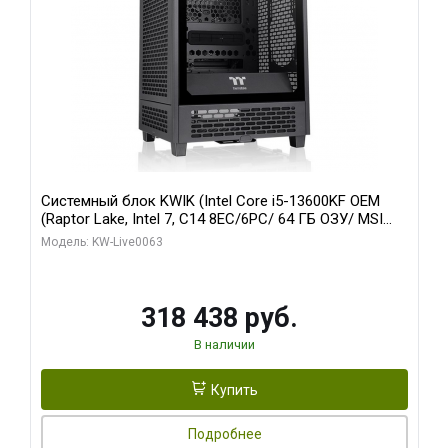
Системный блок KWIK (Intel Core i5-13600KF OEM
(Raptor Lake, Intel 7, C14 8EC/6PC/ 64 ГБ ОЗУ/ MSI
RTX5080 VENTUS 3X OC 16GB GDDR7 256bit 3xDP
Модель: KW-Live0063
HDMI/ 512 ГБ SSD)
318 438 руб.
В наличии
Купить
Подробнее