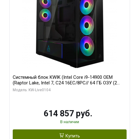
Системный блок KWIK (Intel Core i9-14900 OEM
(Raptor Lake, Intel 7, C24 16EC/8PC// 64 ГБ ОЗУ (2
модуля)/ Afox RTX4090 24GB GDDR6X 384-Bit 3xDP
Модель: KW-Live0104
HDMI ATX Turbo/ 1 ТБ SSD)
614 857 руб.
В наличии
Купить