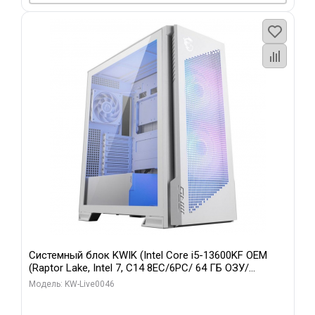
Системный блок KWIK (Intel Core i5-13600KF OEM
(Raptor Lake, Intel 7, C14 8EC/6PC/ 64 ГБ ОЗУ/
Gigabyte RTX5060Ti GAMING OC 8GB GDDR7 128bit
Модель: KW-Live0046
3xDP H/ 960 ГБ SSD)