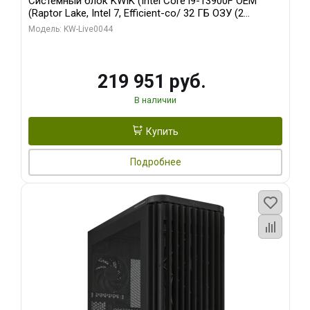
Системный блок KWIK (Intel Core i9-13900F OEM
(Raptor Lake, Intel 7, Efficient-co/ 32 ГБ ОЗУ (2
модуля)/ Gigabyte RTX5070Ti AERO OC 16GB GDDR7
Модель: KW-Live0044
256bit 3xDP HD/ 512 ГБ SSD)
219 951 руб.
В наличии
Купить
Подробнее