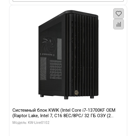
Системный блок KWIK (Intel Core i7-13700KF OEM
(Raptor Lake, Intel 7, C16 8EC/8PC/ 32 ГБ ОЗУ (2
модуля)/ Afox RTX4090 24GB GDDR6X 384-Bit 3xDP
Модель: KW-Live0102
HDMI ATX Turbo/ 960 ГБ SSD)