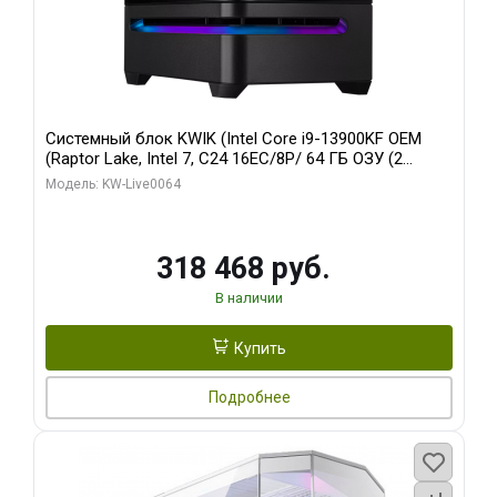
Системный блок KWIK (Intel Core i9-13900KF OEM
(Raptor Lake, Intel 7, C24 16EC/8P/ 64 ГБ ОЗУ (2
модуля)/ ASUS RTX5080 PROART OC 16GB GDDR7
Модель: KW-Live0064
256bit Type-C DP 2/ 512 ГБ SSD)
318 468 руб.
В наличии
Купить
Подробнее