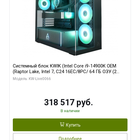
Системный блок KWIK (Intel Core i9-14900K OEM
(Raptor Lake, Intel 7, C24 16EC/8PC/ 64 ГБ ОЗУ (2
модуля)/ Gigabyte RTX5080 XTREME WATERFORCE
Модель: KW-Live0066
16GB GDDR7 256bit/ 1 ТБ SSD)
318 517 руб.
В наличии
Купить
Подробнее