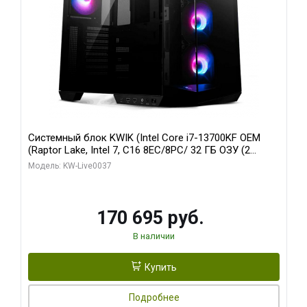
Системный блок KWIK (Intel Core i7-13700KF OEM
(Raptor Lake, Intel 7, C16 8EC/8PC/ 32 ГБ ОЗУ (2
модуля)/ Gigabyte RTX5070 AERO OC 12GB GDDR7
Модель: KW-Live0037
192bit 3xDP HDMI/ 1 ТБ SSD)
170 695 руб.
В наличии
Купить
Подробнее