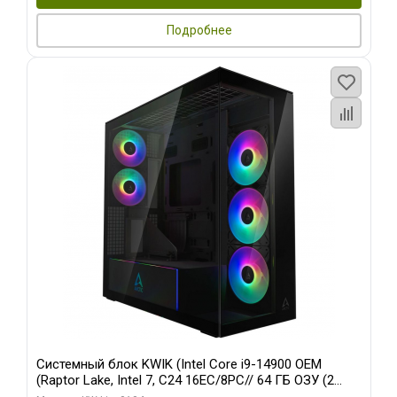
Подробнее
Системный блок KWIK (Intel Core i9-14900 OEM
(Raptor Lake, Intel 7, C24 16EC/8PC// 64 ГБ ОЗУ (2
модуля)/ Afox RTX4090 24GB GDDR6X 384-Bit 3xDP