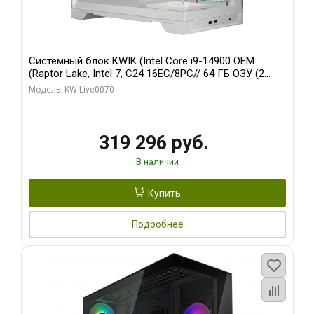
Системный блок KWIK (Intel Core i9-14900 OEM
(Raptor Lake, Intel 7, C24 16EC/8PC// 64 ГБ ОЗУ (2
модуля)/ Gigabyte RTX5080 XTREME WATERFORCE
Модель: KW-Live0070
16GB GDDR7 256bit/ 960 ГБ SSD)
319 296 руб.
В наличии
Купить
Подробнее