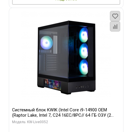
Системный блок KWIK (Intel Core i9-14900 OEM
(Raptor Lake, Intel 7, C24 16EC/8PC// 64 ГБ ОЗУ (2
модуля)/ Palit RTX5080 GAMINGPRO OC 16GB GDDR7
Модель: KW-Live0052
256bit 3xDP HD/ 512 ГБ SSD)