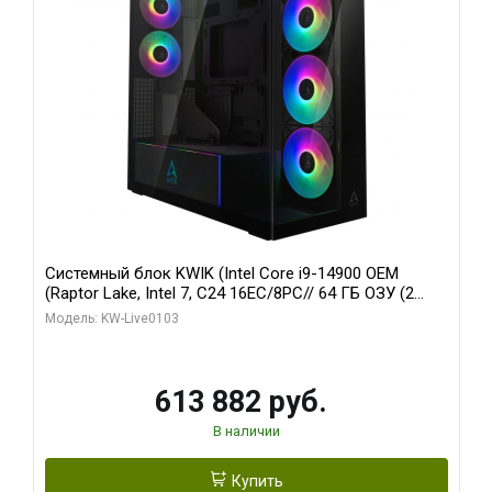
Системный блок KWIK (Intel Core i9-14900 OEM
(Raptor Lake, Intel 7, C24 16EC/8PC// 64 ГБ ОЗУ (2
модуля)/ Afox RTX4090 24GB GDDR6X 384-Bit 3xDP
Модель: KW-Live0103
HDMI ATX Turbo/ 960 ГБ SSD)
613 882 руб.
В наличии
Купить