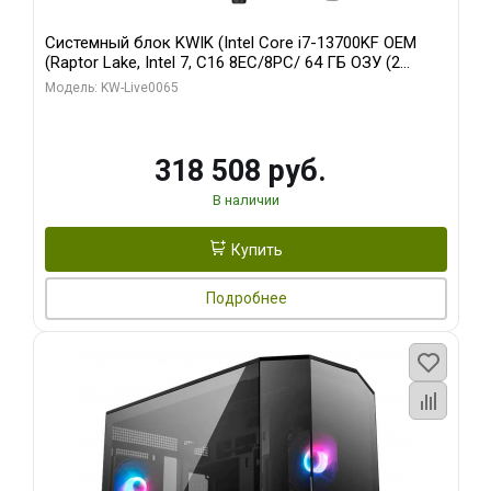
Системный блок KWIK (Intel Core i7-13700KF OEM
(Raptor Lake, Intel 7, C16 8EC/8PC/ 64 ГБ ОЗУ (2
модуля)/ ASUS RTX5080 PROART OC 16GB GDDR7
Модель: KW-Live0065
256bit Type-C DP 2/ 1 ТБ SSD)
318 508 руб.
В наличии
Купить
Подробнее