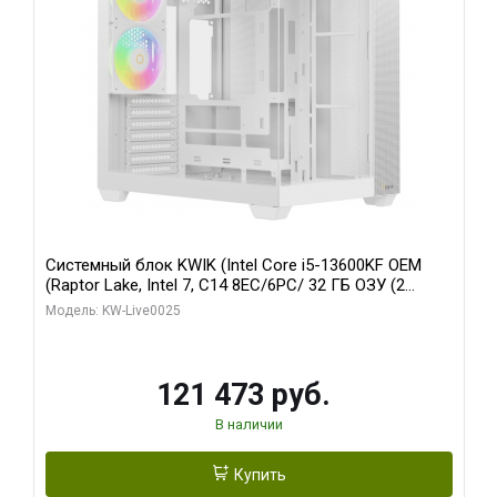
Системный блок KWIK (Intel Core i5-13600KF OEM
(Raptor Lake, Intel 7, C14 8EC/6PC/ 32 ГБ ОЗУ (2
модуля)/ Gigabyte RTX5060 WINDFORCE OC 8GB
Модель: KW-Live0025
GDDR7 128bit 3xDP / 960 ГБ SSD)
121 473 руб.
В наличии
Купить