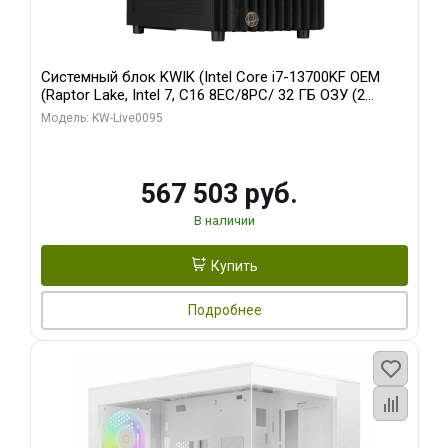
Системный блок KWIK (Intel Core i7-13700KF OEM
(Raptor Lake, Intel 7, C16 8EC/8PC/ 32 ГБ ОЗУ (2
модуля)/ Afox RTX4090 24GB GDDR6X 384-Bit 3xDP
Модель: KW-Live0095
HDMI ATX Turbo/ 512 ГБ SSD)
567 503 руб.
В наличии
Купить
Подробнее