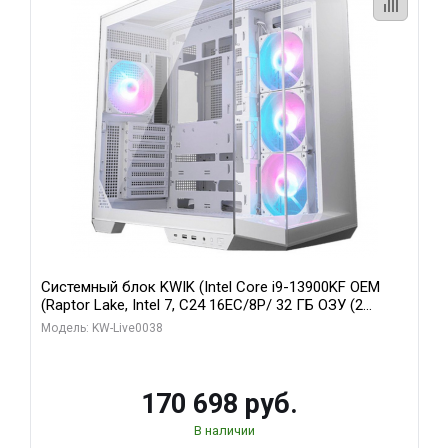
Системный блок KWIK (Intel Core i9-13900KF OEM
(Raptor Lake, Intel 7, C24 16EC/8P/ 32 ГБ ОЗУ (2
модуля)/ Gigabyte RX9070XT GAMING OC 16GB GDDR6
Модель: KW-Live0038
256bit 2xDP 2/ 960 ГБ SSD)
170 698 руб.
В наличии