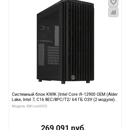
Системный блок KWIK (Intel Core i9-12900 OEM (Alder
Lake, Intel 7, C16 8EC/8PC/T2/ 64 ГБ ОЗУ (2 модуля)/
MSI RTX5080 SHADOW 3X OC 16GB GDDR7 256bit 3xDP
Модель: KW-Live0055
HDMI/ 1 ТБ SSD)
269 091 руб.