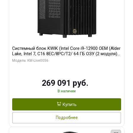
Системный блок KWIK (Intel Core i9-12900 OEM (Alder
Lake, Intel 7, C16 8EC/8PC/T2/ 64 ГБ ОЗУ (2 модуля)/
Palit RTX5080 INFINITY 3 OC 16GB GDDR7 256bit 3xDP
Модель: KW-Live0056
H/ 1 ТБ SSD)
269 091 руб.
В наличии
Купить
Подробнее