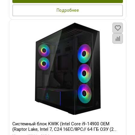
Подробнее
Системный блок KWIK (Intel Core i9-14900 OEM
(Raptor Lake, Intel 7, C24 16EC/8PC// 64 ГБ ОЗУ (2
модуля)/ Afox RTX4090 24GB GDDR6X 384-Bit 3xDP