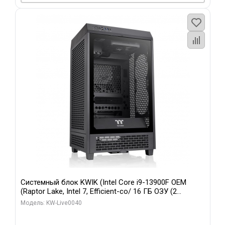
Системный блок KWIK (Intel Core i9-13900F OEM
(Raptor Lake, Intel 7, Efficient-co/ 16 ГБ ОЗУ (2
модуля)/ Gigabyte RTX5070 GAMING OC 12GB GDDR7
Модель: KW-Live0040
192bit 3xDP HD/ 960 ГБ SSD)