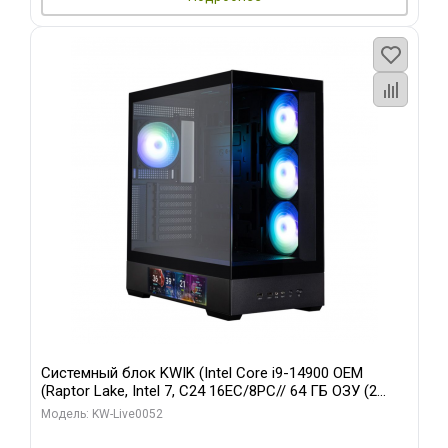
Системный блок KWIK (Intel Core i9-14900 OEM
(Raptor Lake, Intel 7, C24 16EC/8PC// 64 ГБ ОЗУ (2
модуля)/ Palit RTX5080 GAMINGPRO OC 16GB GDDR7
Модель: KW-Live0052
256bit 3xDP HD/ 512 ГБ SSD)