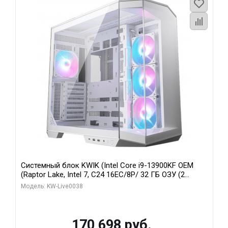
Системный блок KWIK (Intel Core i9-13900KF OEM
(Raptor Lake, Intel 7, C24 16EC/8P/ 32 ГБ ОЗУ (2
модуля)/ Gigabyte RX9070XT GAMING OC 16GB GDDR6
Модель: KW-Live0038
256bit 2xDP 2/ 960 ГБ SSD)
170 698 руб.