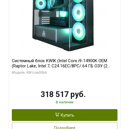
Системный блок KWIK (Intel Core i9-14900K OEM
(Raptor Lake, Intel 7, C24 16EC/8PC/ 64 ГБ ОЗУ (2
модуля)/ Gigabyte RTX5080 XTREME WATERFORCE
Модель: KW-Live0066
16GB GDDR7 256bit/ 1 ТБ SSD)
318 517 руб.
В наличии
Купить
Подробнее