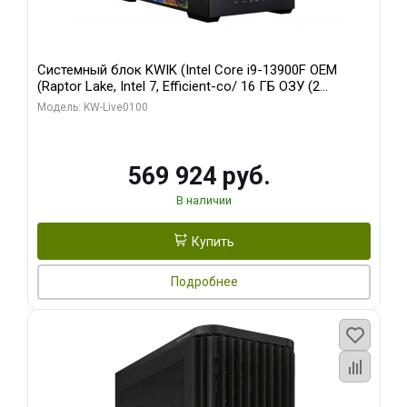
Системный блок KWIK (Intel Core i9-13900F OEM
(Raptor Lake, Intel 7, Efficient-co/ 16 ГБ ОЗУ (2
модуля)/ Afox RTX4090 24GB GDDR6X 384-Bit 3xDP
Модель: KW-Live0100
HDMI ATX Turbo/ 512 ГБ SSD)
569 924 руб.
В наличии
Купить
Подробнее