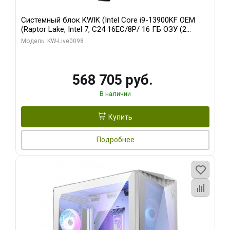
Системный блок KWIK (Intel Core i9-13900KF OEM
(Raptor Lake, Intel 7, C24 16EC/8P/ 16 ГБ ОЗУ (2
модуля)/ Afox RTX4090 24GB GDDR6X 384-Bit 3xDP
Модель: KW-Live0098
HDMI ATX Turbo/ 512 ГБ SSD)
568 705 руб.
В наличии
Купить
Подробнее