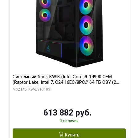
Системный блок KWIK (Intel Core i9-14900 OEM
(Raptor Lake, Intel 7, C24 16EC/8PC// 64 ГБ ОЗУ (2
модуля)/ Afox RTX4090 24GB GDDR6X 384-Bit 3xDP
Модель: KW-Live0103
HDMI ATX Turbo/ 960 ГБ SSD)
613 882 руб.
В наличии
Купить