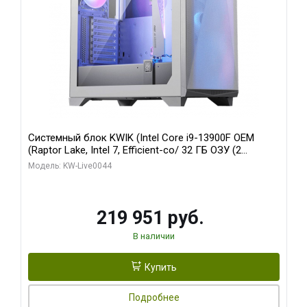
Системный блок KWIK (Intel Core i9-13900F OEM
(Raptor Lake, Intel 7, Efficient-co/ 32 ГБ ОЗУ (2
модуля)/ Gigabyte RTX5070Ti AERO OC 16GB GDDR7
Модель: KW-Live0044
256bit 3xDP HD/ 512 ГБ SSD)
219 951 руб.
В наличии
Купить
Подробнее