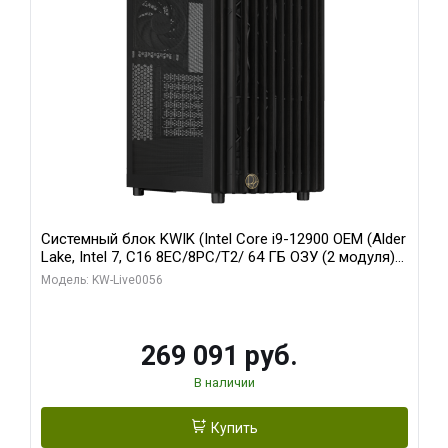
Системный блок KWIK (Intel Core i9-12900 OEM (Alder
Lake, Intel 7, C16 8EC/8PC/T2/ 64 ГБ ОЗУ (2 модуля)/
Palit RTX5080 INFINITY 3 OC 16GB GDDR7 256bit 3xDP
Модель: KW-Live0056
H/ 1 ТБ SSD)
269 091 руб.
В наличии
Купить