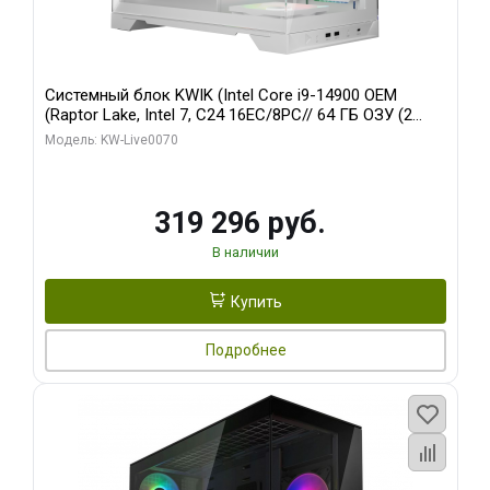
Системный блок KWIK (Intel Core i9-14900 OEM
(Raptor Lake, Intel 7, C24 16EC/8PC// 64 ГБ ОЗУ (2
модуля)/ Gigabyte RTX5080 XTREME WATERFORCE
Модель: KW-Live0070
16GB GDDR7 256bit/ 960 ГБ SSD)
319 296 руб.
В наличии
Купить
Подробнее