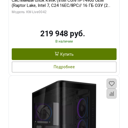
Системный блок KWIK (Intel Core i9-14900 OEM
(Raptor Lake, Intel 7, C24 16EC/8PC// 16 ГБ ОЗУ (2
модуля)/ Gigabyte RTX5070Ti EAGLE OC ICE SFF 16GB
Модель: KW-Live0042
GDDR7 256bi/ 512 ГБ SSD)
219 948 руб.
В наличии
Купить
Подробнее