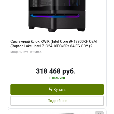
Системный блок KWIK (Intel Core i9-13900KF OEM
(Raptor Lake, Intel 7, C24 16EC/8P/ 64 ГБ ОЗУ (2
модуля)/ ASUS RTX5080 PROART OC 16GB GDDR7
Модель: KW-Live0064
256bit Type-C DP 2/ 512 ГБ SSD)
318 468 руб.
В наличии
Купить
Подробнее