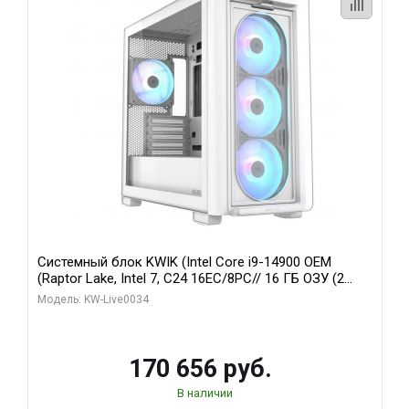
Системный блок KWIK (Intel Core i9-14900 OEM
(Raptor Lake, Intel 7, C24 16EC/8PC// 16 ГБ ОЗУ (2
модуля)/ MSI RTX5060Ti VENTUS 2X PLUS 16GB
Модель: KW-Live0034
GDDR7 128bit 3xDP / 1 ТБ SSD)
170 656 руб.
В наличии