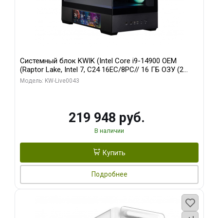
Системный блок KWIK (Intel Core i9-14900 OEM
(Raptor Lake, Intel 7, C24 16EC/8PC// 16 ГБ ОЗУ (2
модуля)/ Palit RTX5070Ti GAMINGPRO-S OC 16GB
Модель: KW-Live0043
GDDR7 256bit 3xD/ 512 ГБ SSD)
219 948 руб.
В наличии
Купить
Подробнее