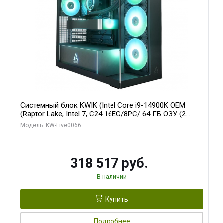
Системный блок KWIK (Intel Core i9-14900K OEM
(Raptor Lake, Intel 7, C24 16EC/8PC/ 64 ГБ ОЗУ (2
модуля)/ Gigabyte RTX5080 XTREME WATERFORCE
Модель: KW-Live0066
16GB GDDR7 256bit/ 1 ТБ SSD)
318 517 руб.
В наличии
Купить
Подробнее