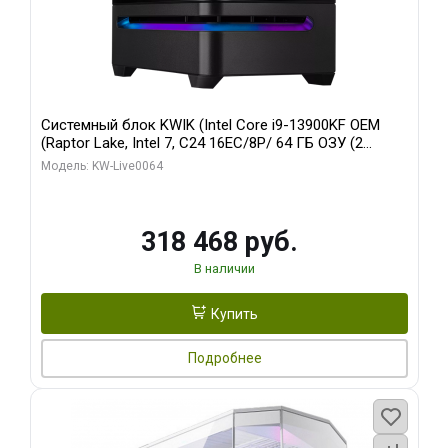
Системный блок KWIK (Intel Core i9-13900KF OEM
(Raptor Lake, Intel 7, C24 16EC/8P/ 64 ГБ ОЗУ (2
модуля)/ ASUS RTX5080 PROART OC 16GB GDDR7
Модель: KW-Live0064
256bit Type-C DP 2/ 512 ГБ SSD)
318 468 руб.
В наличии
Купить
Подробнее