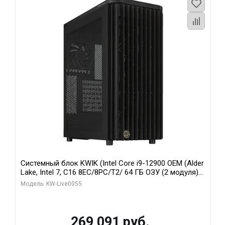
Системный блок KWIK (Intel Core i9-12900 OEM (Alder
Lake, Intel 7, C16 8EC/8PC/T2/ 64 ГБ ОЗУ (2 модуля)/
MSI RTX5080 SHADOW 3X OC 16GB GDDR7 256bit 3xDP
Модель: KW-Live0055
HDMI/ 1 ТБ SSD)
269 091 руб.