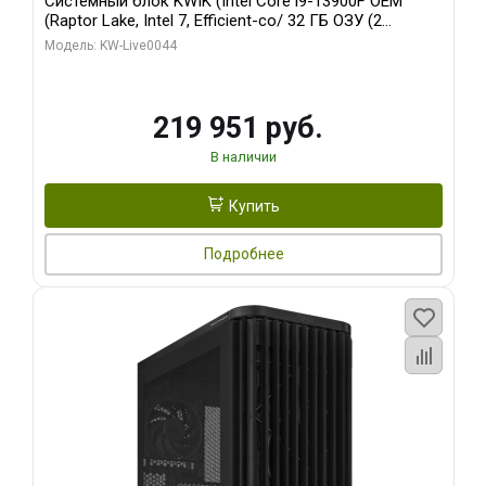
Системный блок KWIK (Intel Core i9-13900F OEM
(Raptor Lake, Intel 7, Efficient-co/ 32 ГБ ОЗУ (2
модуля)/ Gigabyte RTX5070Ti AERO OC 16GB GDDR7
Модель: KW-Live0044
256bit 3xDP HD/ 512 ГБ SSD)
219 951 руб.
В наличии
Купить
Подробнее