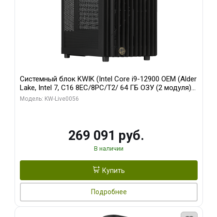
Системный блок KWIK (Intel Core i9-12900 OEM (Alder
Lake, Intel 7, C16 8EC/8PC/T2/ 64 ГБ ОЗУ (2 модуля)/
Palit RTX5080 INFINITY 3 OC 16GB GDDR7 256bit 3xDP
Модель: KW-Live0056
H/ 1 ТБ SSD)
269 091 руб.
В наличии
Купить
Подробнее