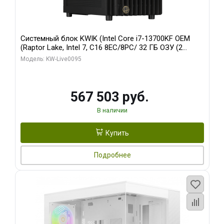
Системный блок KWIK (Intel Core i7-13700KF OEM
(Raptor Lake, Intel 7, C16 8EC/8PC/ 32 ГБ ОЗУ (2
модуля)/ Afox RTX4090 24GB GDDR6X 384-Bit 3xDP
Модель: KW-Live0095
HDMI ATX Turbo/ 512 ГБ SSD)
567 503 руб.
В наличии
Купить
Подробнее