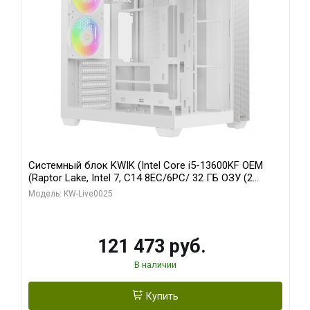
Системный блок KWIK (Intel Core i5-13600KF OEM
(Raptor Lake, Intel 7, C14 8EC/6PC/ 32 ГБ ОЗУ (2
модуля)/ Gigabyte RTX5060 WINDFORCE OC 8GB
Модель: KW-Live0025
GDDR7 128bit 3xDP / 960 ГБ SSD)
121 473 руб.
В наличии
Купить