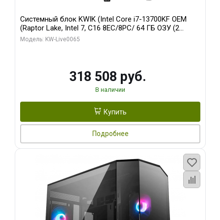
Системный блок KWIK (Intel Core i7-13700KF OEM
(Raptor Lake, Intel 7, C16 8EC/8PC/ 64 ГБ ОЗУ (2
модуля)/ ASUS RTX5080 PROART OC 16GB GDDR7
Модель: KW-Live0065
256bit Type-C DP 2/ 1 ТБ SSD)
318 508 руб.
В наличии
Купить
Подробнее