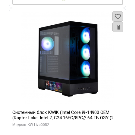
Системный блок KWIK (Intel Core i9-14900 OEM
(Raptor Lake, Intel 7, C24 16EC/8PC// 64 ГБ ОЗУ (2
модуля)/ Palit RTX5080 GAMINGPRO OC 16GB GDDR7
Модель: KW-Live0052
256bit 3xDP HD/ 512 ГБ SSD)