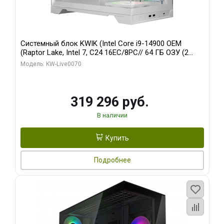
Системный блок KWIK (Intel Core i9-14900 OEM
(Raptor Lake, Intel 7, C24 16EC/8PC// 64 ГБ ОЗУ (2
модуля)/ Gigabyte RTX5080 XTREME WATERFORCE
Модель: KW-Live0070
16GB GDDR7 256bit/ 960 ГБ SSD)
319 296 руб.
В наличии
Купить
Подробнее