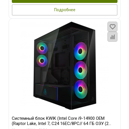
Подробнее
Системный блок KWIK (Intel Core i9-14900 OEM
(Raptor Lake, Intel 7, C24 16EC/8PC// 64 ГБ ОЗУ (2
модуля)/ Afox RTX4090 24GB GDDR6X 384-Bit 3xDP