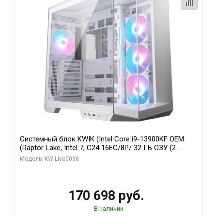
Системный блок KWIK (Intel Core i9-13900KF OEM
(Raptor Lake, Intel 7, C24 16EC/8P/ 32 ГБ ОЗУ (2
модуля)/ Gigabyte RX9070XT GAMING OC 16GB GDDR6
Модель: KW-Live0038
256bit 2xDP 2/ 960 ГБ SSD)
170 698 руб.
В наличии