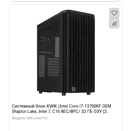
Системный блок KWIK (Intel Core i7-13700KF OEM
(Raptor Lake, Intel 7, C16 8EC/8PC/ 32 ГБ ОЗУ (2
модуля)/ Afox RTX4090 24GB GDDR6X 384-Bit 3xDP
Модель: KW-Live0102
HDMI ATX Turbo/ 960 ГБ SSD)