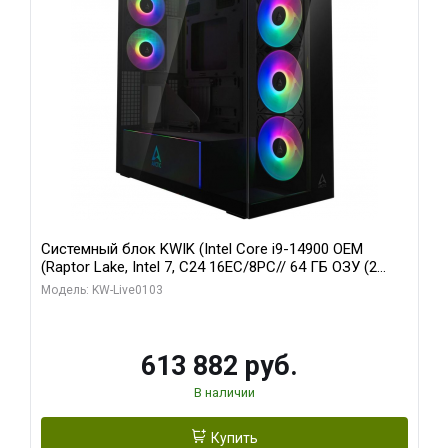
Системный блок KWIK (Intel Core i9-14900 OEM
(Raptor Lake, Intel 7, C24 16EC/8PC// 64 ГБ ОЗУ (2
модуля)/ Afox RTX4090 24GB GDDR6X 384-Bit 3xDP
Модель: KW-Live0103
HDMI ATX Turbo/ 960 ГБ SSD)
613 882 руб.
В наличии
Купить