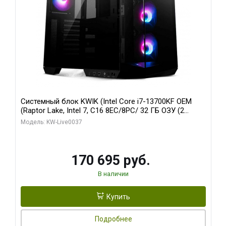
Системный блок KWIK (Intel Core i7-13700KF OEM
(Raptor Lake, Intel 7, C16 8EC/8PC/ 32 ГБ ОЗУ (2
модуля)/ Gigabyte RTX5070 AERO OC 12GB GDDR7
Модель: KW-Live0037
192bit 3xDP HDMI/ 1 ТБ SSD)
170 695 руб.
В наличии
Купить
Подробнее