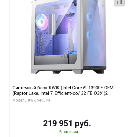
Системный блок KWIK (Intel Core i9-13900F OEM
(Raptor Lake, Intel 7, Efficient-co/ 32 ГБ ОЗУ (2
модуля)/ Gigabyte RTX5070Ti AERO OC 16GB GDDR7
Модель: KW-Live0044
256bit 3xDP HD/ 512 ГБ SSD)
219 951 руб.
В наличии