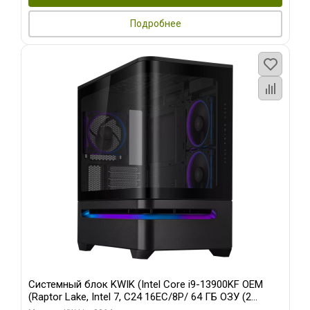
Подробнее
Системный блок KWIK (Intel Core i9-13900KF OEM
(Raptor Lake, Intel 7, C24 16EC/8P/ 64 ГБ ОЗУ (2
модуля)/ ASUS RTX5080 PROART OC 16GB GDDR7