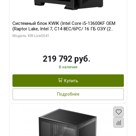
Системный блок KWIK (Intel Core i5-13600KF OEM
(Raptor Lake, Intel 7, C14 8EC/6PC/ 16 ГБ ОЗУ (2
модуля)/ Palit RTX5080 GAMINGPRO OC 16GB GDDR7
Модель: KW-Live0041
256bit 3xDP HD/ 512 ГБ SSD)
219 792 руб.
В наличии
Купить
Подробнее