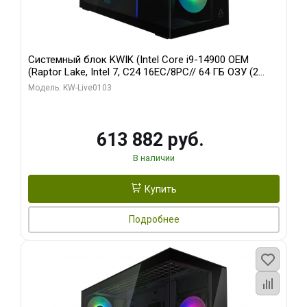
Системный блок KWIK (Intel Core i9-14900 OEM
(Raptor Lake, Intel 7, C24 16EC/8PC// 64 ГБ ОЗУ (2
модуля)/ Afox RTX4090 24GB GDDR6X 384-Bit 3xDP
Модель: KW-Live0103
HDMI ATX Turbo/ 960 ГБ SSD)
613 882 руб.
В наличии
Купить
Подробнее