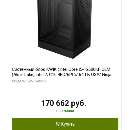
Системный блок KWIK (Intel Core i5-12600KF OEM
(Alder Lake, Intel 7, C10 4EC/6PC// 64 ГБ ОЗУ/ Ninja
Sinotex GTX1650 4GB 128bit GDDR6 DVI DP HDMI 2/
Модель: KW-Live0035
960 ГБ SSD)
170 662 руб.
В наличии
Купить