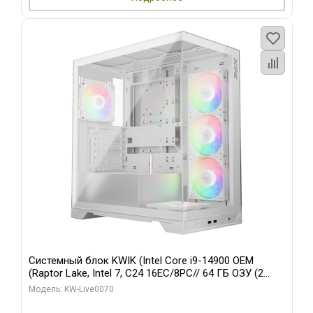
Системный блок KWIK (Intel Core i9-14900 OEM
(Raptor Lake, Intel 7, C24 16EC/8PC// 64 ГБ ОЗУ (2
модуля)/ Gigabyte RTX5080 XTREME WATERFORCE
Модель: KW-Live0070
16GB GDDR7 256bit/ 960 ГБ SSD)