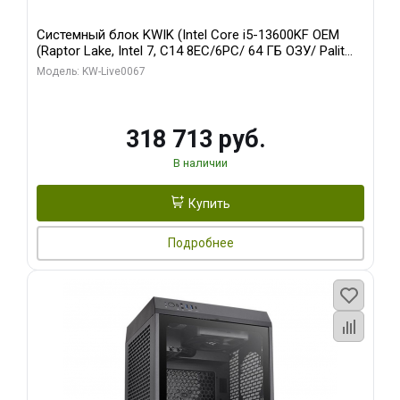
Системный блок KWIK (Intel Core i5-13600KF OEM
(Raptor Lake, Intel 7, C14 8EC/6PC/ 64 ГБ ОЗУ/ Palit
RTX5080 GAMINGPRO OC 16GB GDDR7 256bit 3xDP
Модель: KW-Live0067
HD/ 960 ГБ SSD)
318 713 руб.
В наличии
Купить
Подробнее