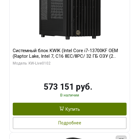
Системный блок KWIK (Intel Core i7-13700KF OEM
(Raptor Lake, Intel 7, C16 8EC/8PC/ 32 ГБ ОЗУ (2
модуля)/ Afox RTX4090 24GB GDDR6X 384-Bit 3xDP
Модель: KW-Live0102
HDMI ATX Turbo/ 960 ГБ SSD)
573 151 руб.
В наличии
Купить
Подробнее