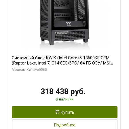
Системный блок KWIK (Intel Core i5-13600KF OEM
(Raptor Lake, Intel 7, C14 8EC/6PC/ 64 ГБ ОЗУ/ MSI
RTX5080 VENTUS 3X OC 16GB GDDR7 256bit 3xDP
Модель: KW-Live0063
HDMI/ 512 ГБ SSD)
318 438 руб.
В наличии
Купить
Подробнее