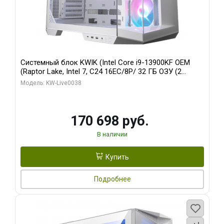
Системный блок KWIK (Intel Core i9-13900KF OEM
(Raptor Lake, Intel 7, C24 16EC/8P/ 32 ГБ ОЗУ (2
модуля)/ Gigabyte RX9070XT GAMING OC 16GB GDDR6
Модель: KW-Live0038
256bit 2xDP 2/ 960 ГБ SSD)
170 698 руб.
В наличии
Купить
Подробнее