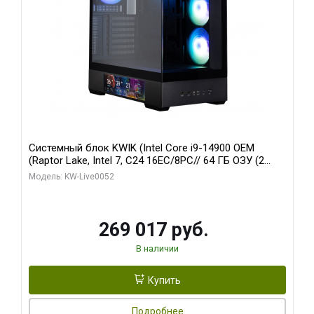
Системный блок KWIK (Intel Core i9-14900 OEM
(Raptor Lake, Intel 7, C24 16EC/8PC// 64 ГБ ОЗУ (2
модуля)/ Palit RTX5080 GAMINGPRO OC 16GB GDDR7
Модель: KW-Live0052
256bit 3xDP HD/ 512 ГБ SSD)
269 017 руб.
В наличии
Купить
Подробнее