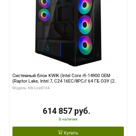
Системный блок KWIK (Intel Core i9-14900 OEM
(Raptor Lake, Intel 7, C24 16EC/8PC// 64 ГБ ОЗУ (2
модуля)/ Afox RTX4090 24GB GDDR6X 384-Bit 3xDP
Модель: KW-Live0104
HDMI ATX Turbo/ 1 ТБ SSD)
614 857 руб.
В наличии
Купить