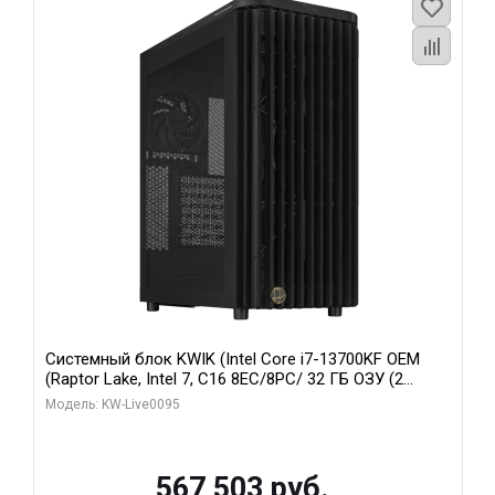
Системный блок KWIK (Intel Core i7-13700KF OEM
(Raptor Lake, Intel 7, C16 8EC/8PC/ 32 ГБ ОЗУ (2
модуля)/ Afox RTX4090 24GB GDDR6X 384-Bit 3xDP
Модель: KW-Live0095
HDMI ATX Turbo/ 512 ГБ SSD)
567 503 руб.