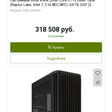
Системный блок KWIK (Intel Core i7-13700KF OEM
(Raptor Lake, Intel 7, C16 8EC/8PC/ 64 ГБ ОЗУ (2
модуля)/ ASUS RTX5080 PROART OC 16GB GDDR7
Модель: KW-Live0065
256bit Type-C DP 2/ 1 ТБ SSD)
318 508 руб.
В наличии
Купить
Подробнее