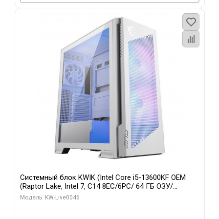
Системный блок KWIK (Intel Core i5-13600KF OEM
(Raptor Lake, Intel 7, C14 8EC/6PC/ 64 ГБ ОЗУ/
Gigabyte RTX5060Ti GAMING OC 8GB GDDR7 128bit
Модель: KW-Live0046
3xDP H/ 960 ГБ SSD)