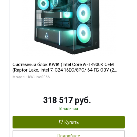
Системный блок KWIK (Intel Core i9-14900K OEM
(Raptor Lake, Intel 7, C24 16EC/8PC/ 64 ГБ ОЗУ (2
модуля)/ Gigabyte RTX5080 XTREME WATERFORCE
Модель: KW-Live0066
16GB GDDR7 256bit/ 1 ТБ SSD)
318 517 руб.
В наличии
Купить
Подробнее