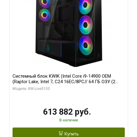
Системный блок KWIK (Intel Core i9-14900 OEM
(Raptor Lake, Intel 7, C24 16EC/8PC// 64 ГБ ОЗУ (2
модуля)/ Afox RTX4090 24GB GDDR6X 384-Bit 3xDP
Модель: KW-Live0103
HDMI ATX Turbo/ 960 ГБ SSD)
613 882 руб.
В наличии
Купить