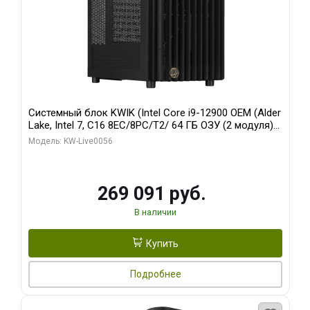
Системный блок KWIK (Intel Core i9-12900 OEM (Alder
Lake, Intel 7, C16 8EC/8PC/T2/ 64 ГБ ОЗУ (2 модуля)/
Palit RTX5080 INFINITY 3 OC 16GB GDDR7 256bit 3xDP
Модель: KW-Live0056
H/ 1 ТБ SSD)
269 091 руб.
В наличии
Купить
Подробнее