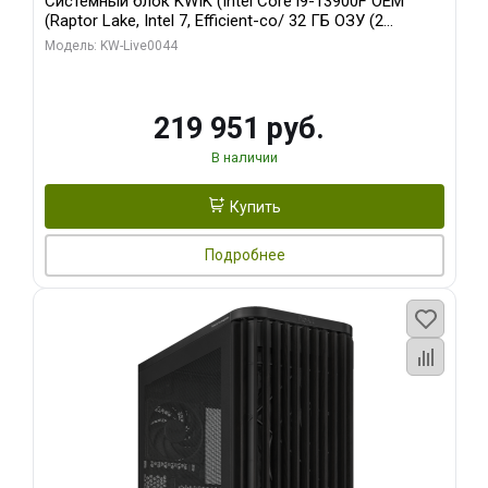
Системный блок KWIK (Intel Core i9-13900F OEM
(Raptor Lake, Intel 7, Efficient-co/ 32 ГБ ОЗУ (2
модуля)/ Gigabyte RTX5070Ti AERO OC 16GB GDDR7
Модель: KW-Live0044
256bit 3xDP HD/ 512 ГБ SSD)
219 951 руб.
В наличии
Купить
Подробнее