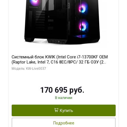
Системный блок KWIK (Intel Core i7-13700KF OEM
(Raptor Lake, Intel 7, C16 8EC/8PC/ 32 ГБ ОЗУ (2
модуля)/ Gigabyte RTX5070 AERO OC 12GB GDDR7
Модель: KW-Live0037
192bit 3xDP HDMI/ 1 ТБ SSD)
170 695 руб.
В наличии
Купить
Подробнее