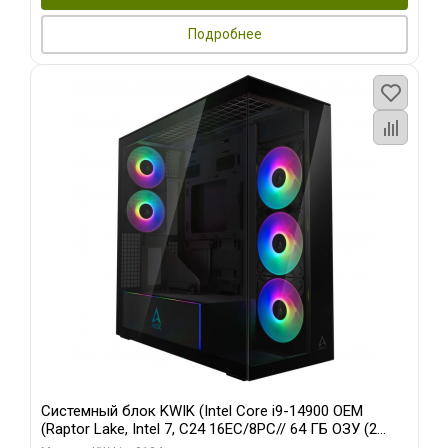
Подробнее
Системный блок KWIK (Intel Core i9-14900 OEM
(Raptor Lake, Intel 7, C24 16EC/8PC// 64 ГБ ОЗУ (2
модуля)/ Afox RTX4090 24GB GDDR6X 384-Bit 3xDP