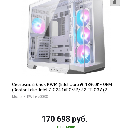
Системный блок KWIK (Intel Core i9-13900KF OEM
(Raptor Lake, Intel 7, C24 16EC/8P/ 32 ГБ ОЗУ (2
модуля)/ Gigabyte RX9070XT GAMING OC 16GB GDDR6
Модель: KW-Live0038
256bit 2xDP 2/ 960 ГБ SSD)
170 698 руб.
В наличии