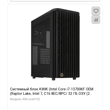
Системный блок KWIK (Intel Core i7-13700KF OEM
(Raptor Lake, Intel 7, C16 8EC/8PC/ 32 ГБ ОЗУ (2
модуля)/ Afox RTX4090 24GB GDDR6X 384-Bit 3xDP
Модель: KW-Live0102
HDMI ATX Turbo/ 960 ГБ SSD)