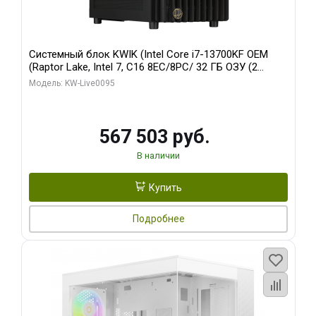
Системный блок KWIK (Intel Core i7-13700KF OEM
(Raptor Lake, Intel 7, C16 8EC/8PC/ 32 ГБ ОЗУ (2
модуля)/ Afox RTX4090 24GB GDDR6X 384-Bit 3xDP
Модель: KW-Live0095
HDMI ATX Turbo/ 512 ГБ SSD)
567 503 руб.
В наличии
Купить
Подробнее