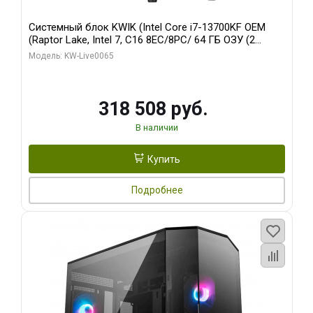
Системный блок KWIK (Intel Core i7-13700KF OEM
(Raptor Lake, Intel 7, C16 8EC/8PC/ 64 ГБ ОЗУ (2
модуля)/ ASUS RTX5080 PROART OC 16GB GDDR7
Модель: KW-Live0065
256bit Type-C DP 2/ 1 ТБ SSD)
318 508 руб.
В наличии
Купить
Подробнее