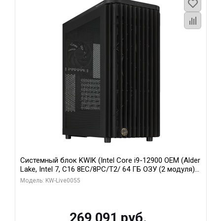
Системный блок KWIK (Intel Core i9-12900 OEM (Alder
Lake, Intel 7, C16 8EC/8PC/T2/ 64 ГБ ОЗУ (2 модуля)/
MSI RTX5080 SHADOW 3X OC 16GB GDDR7 256bit 3xDP
Модель: KW-Live0055
HDMI/ 1 ТБ SSD)
269 091 руб.