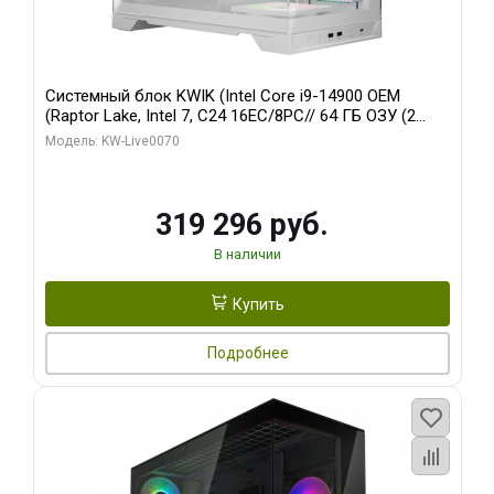
Системный блок KWIK (Intel Core i9-14900 OEM
(Raptor Lake, Intel 7, C24 16EC/8PC// 64 ГБ ОЗУ (2
модуля)/ Gigabyte RTX5080 XTREME WATERFORCE
Модель: KW-Live0070
16GB GDDR7 256bit/ 960 ГБ SSD)
319 296 руб.
В наличии
Купить
Подробнее