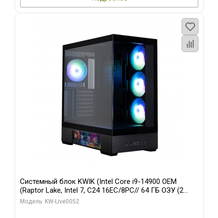
Системный блок KWIK (Intel Core i9-14900 OEM
(Raptor Lake, Intel 7, C24 16EC/8PC// 64 ГБ ОЗУ (2
модуля)/ Palit RTX5080 GAMINGPRO OC 16GB GDDR7
Модель: KW-Live0052
256bit 3xDP HD/ 512 ГБ SSD)