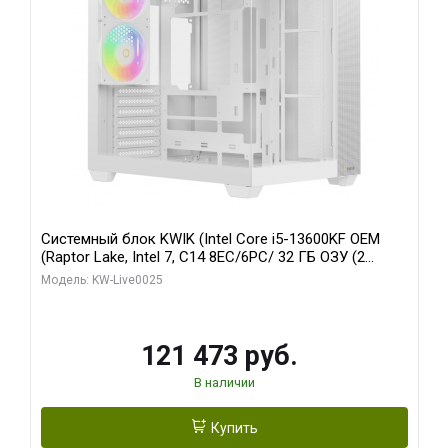
Системный блок KWIK (Intel Core i5-13600KF OEM
(Raptor Lake, Intel 7, C14 8EC/6PC/ 32 ГБ ОЗУ (2
модуля)/ Gigabyte RTX5060 WINDFORCE OC 8GB
Модель: KW-Live0025
GDDR7 128bit 3xDP / 960 ГБ SSD)
121 473 руб.
В наличии
Купить