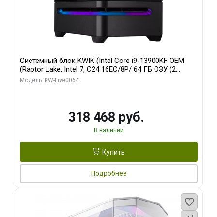
Системный блок KWIK (Intel Core i9-13900KF OEM
(Raptor Lake, Intel 7, C24 16EC/8P/ 64 ГБ ОЗУ (2
модуля)/ ASUS RTX5080 PROART OC 16GB GDDR7
Модель: KW-Live0064
256bit Type-C DP 2/ 512 ГБ SSD)
318 468 руб.
В наличии
Купить
Подробнее