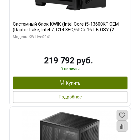
Системный блок KWIK (Intel Core i5-13600KF OEM
(Raptor Lake, Intel 7, C14 8EC/6PC/ 16 ГБ ОЗУ (2
модуля)/ Palit RTX5080 GAMINGPRO OC 16GB GDDR7
Модель: KW-Live0041
256bit 3xDP HD/ 512 ГБ SSD)
219 792 руб.
В наличии
Купить
Подробнее