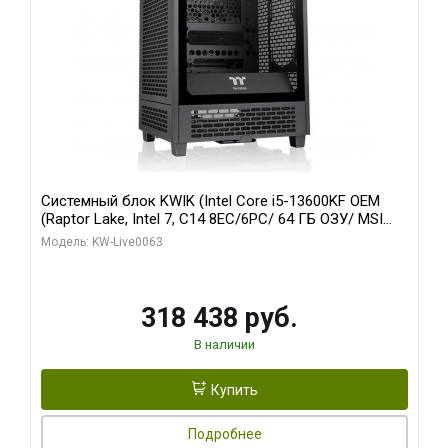
Системный блок KWIK (Intel Core i5-13600KF OEM
(Raptor Lake, Intel 7, C14 8EC/6PC/ 64 ГБ ОЗУ/ MSI
RTX5080 VENTUS 3X OC 16GB GDDR7 256bit 3xDP
Модель: KW-Live0063
HDMI/ 512 ГБ SSD)
318 438 руб.
В наличии
Купить
Подробнее