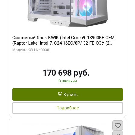
Системный блок KWIK (Intel Core i9-13900KF OEM
(Raptor Lake, Intel 7, C24 16EC/8P/ 32 ГБ ОЗУ (2
модуля)/ Gigabyte RX9070XT GAMING OC 16GB GDDR6
Модель: KW-Live0038
256bit 2xDP 2/ 960 ГБ SSD)
170 698 руб.
В наличии
Купить
Подробнее