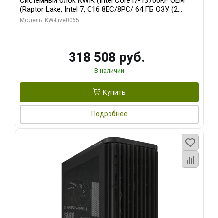
Системный блок KWIK (Intel Core i7-13700KF OEM
(Raptor Lake, Intel 7, C16 8EC/8PC/ 64 ГБ ОЗУ (2
модуля)/ ASUS RTX5080 PROART OC 16GB GDDR7
Модель: KW-Live0065
256bit Type-C DP 2/ 1 ТБ SSD)
318 508 руб.
В наличии
Купить
Подробнее