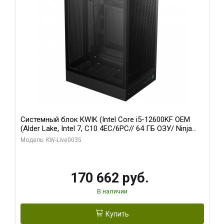
Системный блок KWIK (Intel Core i5-12600KF OEM
(Alder Lake, Intel 7, C10 4EC/6PC// 64 ГБ ОЗУ/ Ninja
Sinotex GTX1650 4GB 128bit GDDR6 DVI DP HDMI 2/
Модель: KW-Live0035
960 ГБ SSD)
170 662 руб.
В наличии
Купить