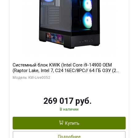
Системный блок KWIK (Intel Core i9-14900 OEM
(Raptor Lake, Intel 7, C24 16EC/8PC// 64 ГБ ОЗУ (2
модуля)/ Palit RTX5080 GAMINGPRO OC 16GB GDDR7
Модель: KW-Live0052
256bit 3xDP HD/ 512 ГБ SSD)
269 017 руб.
В наличии
Купить
Подробнее