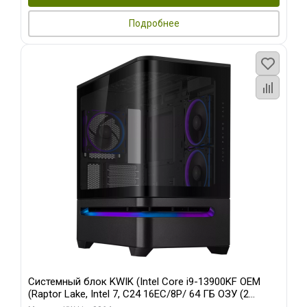
Подробнее
Системный блок KWIK (Intel Core i9-13900KF OEM
(Raptor Lake, Intel 7, C24 16EC/8P/ 64 ГБ ОЗУ (2
модуля)/ ASUS RTX5080 PROART OC 16GB GDDR7