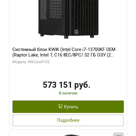
Системный блок KWIK (Intel Core i7-13700KF OEM
(Raptor Lake, Intel 7, C16 8EC/8PC/ 32 ГБ ОЗУ (2
модуля)/ Afox RTX4090 24GB GDDR6X 384-Bit 3xDP
Модель: KW-Live0102
HDMI ATX Turbo/ 960 ГБ SSD)
573 151 руб.
В наличии
Купить
Подробнее