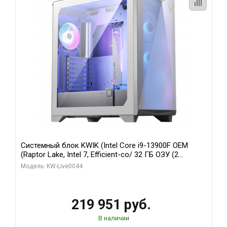
Системный блок KWIK (Intel Core i9-13900F OEM
(Raptor Lake, Intel 7, Efficient-co/ 32 ГБ ОЗУ (2
модуля)/ Gigabyte RTX5070Ti AERO OC 16GB GDDR7
Модель: KW-Live0044
256bit 3xDP HD/ 512 ГБ SSD)
219 951 руб.
В наличии