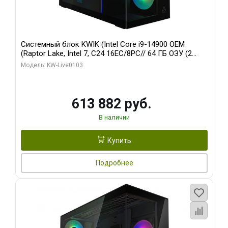
Системный блок KWIK (Intel Core i9-14900 OEM
(Raptor Lake, Intel 7, C24 16EC/8PC// 64 ГБ ОЗУ (2
модуля)/ Afox RTX4090 24GB GDDR6X 384-Bit 3xDP
Модель: KW-Live0103
HDMI ATX Turbo/ 960 ГБ SSD)
613 882 руб.
В наличии
Купить
Подробнее