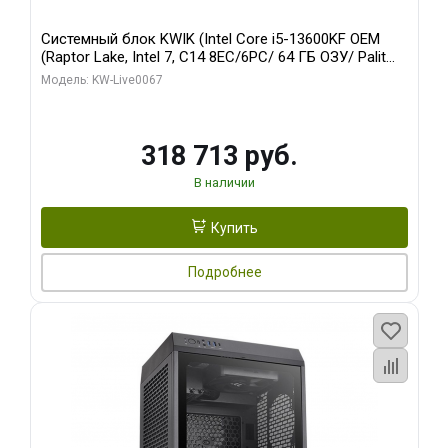
Системный блок KWIK (Intel Core i5-13600KF OEM
(Raptor Lake, Intel 7, C14 8EC/6PC/ 64 ГБ ОЗУ/ Palit
RTX5080 GAMINGPRO OC 16GB GDDR7 256bit 3xDP
Модель: KW-Live0067
HD/ 960 ГБ SSD)
318 713 руб.
В наличии
Купить
Подробнее