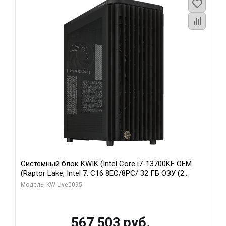
Системный блок KWIK (Intel Core i7-13700KF OEM
(Raptor Lake, Intel 7, C16 8EC/8PC/ 32 ГБ ОЗУ (2
модуля)/ Afox RTX4090 24GB GDDR6X 384-Bit 3xDP
Модель: KW-Live0095
HDMI ATX Turbo/ 512 ГБ SSD)
567 503 руб.