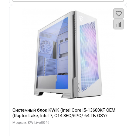
Системный блок KWIK (Intel Core i5-13600KF OEM
(Raptor Lake, Intel 7, C14 8EC/6PC/ 64 ГБ ОЗУ/
Gigabyte RTX5060Ti GAMING OC 8GB GDDR7 128bit
Модель: KW-Live0046
3xDP H/ 960 ГБ SSD)