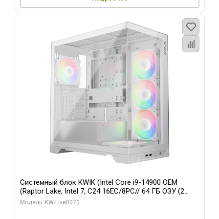
Системный блок KWIK (Intel Core i9-14900 OEM
(Raptor Lake, Intel 7, C24 16EC/8PC// 64 ГБ ОЗУ (2
модуля)/ Gigabyte RTX5080 XTREME WATERFORCE
Модель: KW-Live0070
16GB GDDR7 256bit/ 960 ГБ SSD)