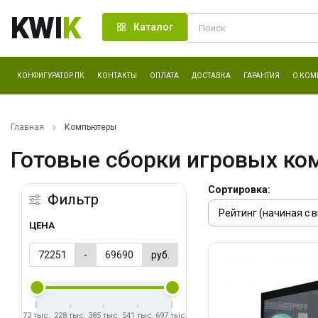
KWI
K
Каталог
КОНФИГУРАТОР ПК
КОНТАКТЫ
ОПЛАТА
ДОСТАВКА
ГАРАНТИЯ
О КОМ
Главная
Компьютеры
Готовые сборки игровых ко
Сортировка:
Фильтр
ЦЕНА
-
руб.
72 тыс.
228 тыс.
385 тыс.
541 тыс.
697 тыс.