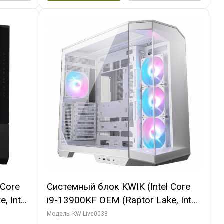
 Core
Системный блок KWIK (Intel Core
, Intel
i9-13900KF OEM (Raptor Lake, Intel
(2
7, C24 16EC/8P/ 32 ГБ ОЗУ (2
Модель: KW-Live0038