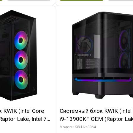
KWIK (Intel Core
Системный блок KWIK (Intel
ptor Lake, Intel 7,
i9-13900KF OEM (Raptor Lake
 64 ГБ ОЗУ (2
7, C24 16EC/8P/ 64 ГБ ОЗУ 
Модель: KW-Live0064