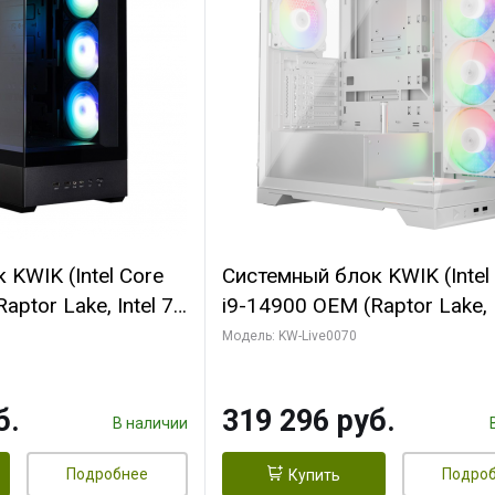
KWIK (Intel Core
Системный блок KWIK (Intel
ptor Lake, Intel 7,
i9-14900 OEM (Raptor Lake, I
 64 ГБ ОЗУ (2
C24 16EC/8PC// 64 ГБ ОЗУ 
Модель: KW-Live0070
 RTX5080
модуля)/ Gigabyte RTX5080
 16GB GDDR7
XTREME WATERFORCE 16G
б.
319 296 руб.
/ 512 ГБ SSD)
GDDR7 256bit/ 960 ГБ SSD)
В наличии
Подробнее
Подро
Купить