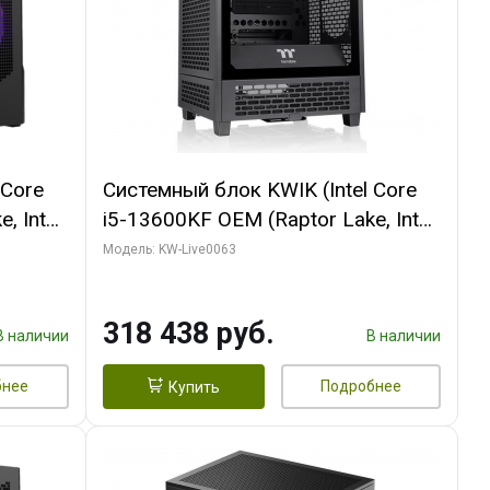
 Core
Системный блок KWIK (Intel Core
, Intel
i5-13600KF OEM (Raptor Lake, Intel
Palit
7, C14 8EC/6PC/ 64 ГБ ОЗУ/ MSI
Модель: KW-Live0063
6GB
RTX5080 VENTUS 3X OC 16GB
0 ГБ
GDDR7 256bit 3xDP HDMI/ 512 ГБ
318 438 руб.
SSD)
В наличии
В наличии
бнее
Подробнее
Купить