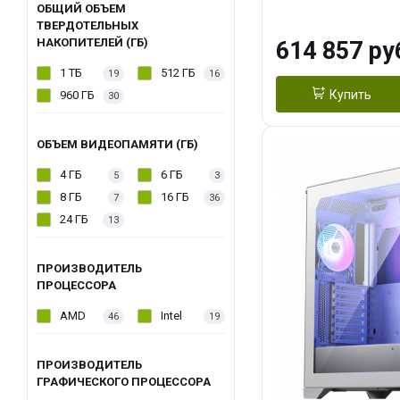
модуля)/ Afox
ОБЩИЙ ОБЪЕМ
ТВЕРДОТЕЛЬНЫХ
GDDR6X 384-Bi
НАКОПИТЕЛЕЙ (ГБ)
614 857 ру
Turbo/ 1 ТБ SS
1 ТБ
512 ГБ
19
16
Купить
960 ГБ
30
ОБЪЕМ ВИДЕОПАМЯТИ (ГБ)
4 ГБ
6 ГБ
5
3
8 ГБ
16 ГБ
7
36
24 ГБ
13
ПРОИЗВОДИТЕЛЬ
ПРОЦЕССОРА
AMD
Intel
46
19
ПРОИЗВОДИТЕЛЬ
ГРАФИЧЕСКОГО ПРОЦЕССОРА