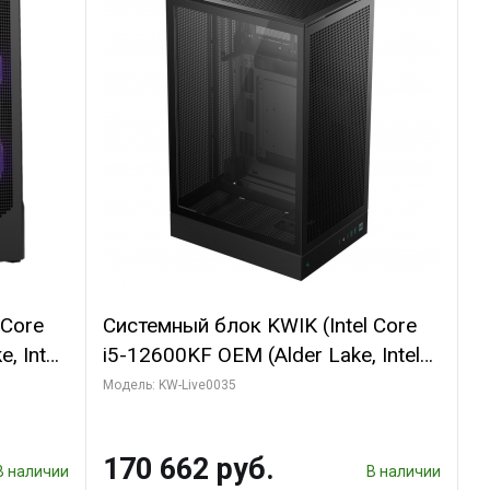
 Core
Системный блок KWIK (Intel Core
, Intel
i5-12600KF OEM (Alder Lake, Intel
(2
7, C10 4EC/6PC// 64 ГБ ОЗУ/ Ninja
Модель: KW-Live0035
Sinotex GTX1650 4GB 128bit
R7
GDDR6 DVI DP HDMI 2/ 960 ГБ
170 662 руб.
D)
SSD)
В наличии
В наличии