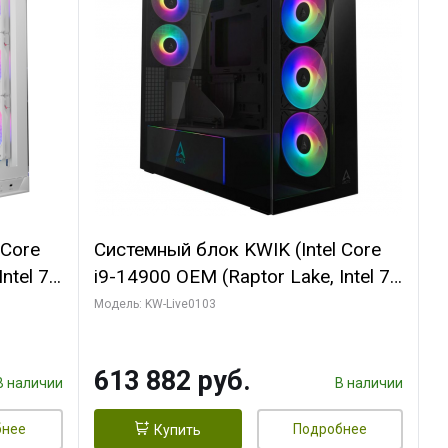
 Core
Системный блок KWIK (Intel Core
ntel 7,
i9-14900 OEM (Raptor Lake, Intel 7,
(2
C24 16EC/8PC// 64 ГБ ОЗУ (2
Модель: KW-Live0103
модуля)/ Afox RTX4090 24GB
B
GDDR6X 384-Bit 3xDP HDMI ATX
613 882 руб.
Turbo/ 960 ГБ SSD)
В наличии
В наличии
бнее
Подробнее
Купить