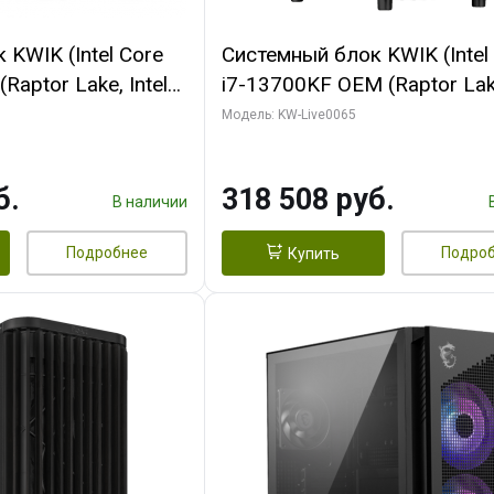
KWIK (Intel Core
Системный блок KWIK (Intel
Raptor Lake, Intel
i7-13700KF OEM (Raptor Lake
 32 ГБ ОЗУ (2
7, C16 8EC/8PC/ 64 ГБ ОЗУ 
Модель: KW-Live0065
yte RTX5070Ti
модуля)/ ASUS RTX5080 P
GDDR7 256bit 3xDP
OC 16GB GDDR7 256bit Typ
б.
318 508 руб.
)
2/ 1 ТБ SSD)
В наличии
Подробнее
Подро
Купить