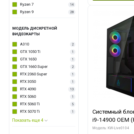
Ryzen 7
14
Ryzen 9
28
МОДЕЛЬ ДИСКРЕТНОЙ
ВИДЕОКАРТЫ
A310
2
GTX 1050 Ti
1
GTX 1650
1
GTX 1660 Super
2
RTX 2060 Super
1
RTX 3050
1
RTX 4090
13
RTX 5060
1
RTX 5060 Ti
5
Системный блок 
RTX 5070 Ti
1
i9-14900 OEM (Ra
Показать еще 4
C24 16EC/8PC//
Модель: KW-Live0104