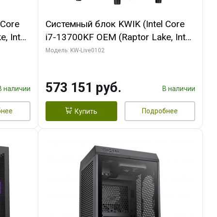
 Core
Системный блок KWIK (Intel Core
, Intel
i7-13700KF OEM (Raptor Lake, Intel
(2
7, C16 8EC/8PC/ 32 ГБ ОЗУ (2
Модель: KW-Live0102
ROART
модуля)/ Afox RTX4090 24GB
e-C DP
GDDR6X 384-Bit 3xDP HDMI ATX
573 151 руб.
Turbo/ 960 ГБ SSD)
В наличии
В наличии
бнее
Подробнее
Купить