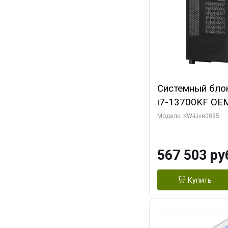
Системный блок 
i7-13700KF OEM 
7, C16 8EC/8PC
Модель: KW-Live0095
модуля)/ Afox
GDDR6X 384-Bi
567 503 ру
Turbo/ 512 ГБ 
Купить