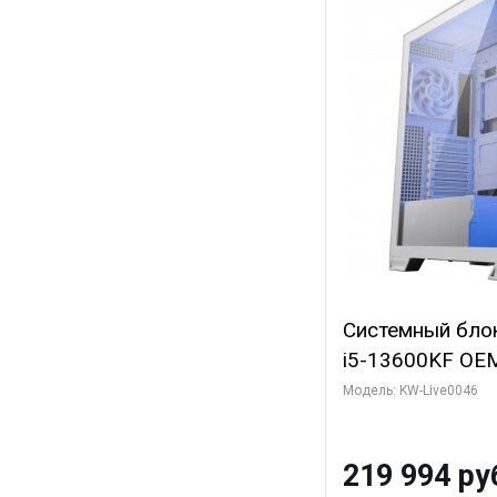
Системный блок 
i5-13600KF OEM 
7, C14 8EC/6PC
Модель: KW-Live0046
Gigabyte RTX5
8GB GDDR7 128b
219 994 ру
SSD)