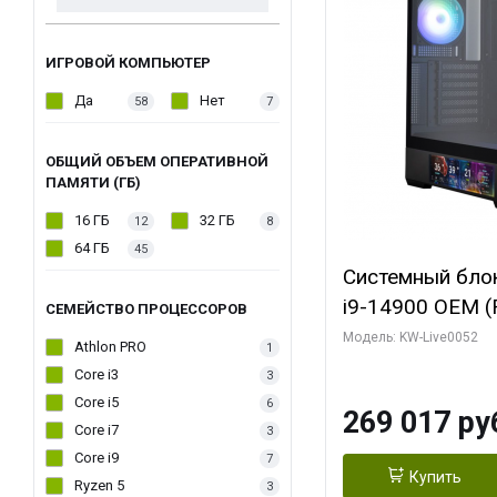
ИГРОВОЙ КОМПЬЮТЕР
Да
Нет
58
7
ОБЩИЙ ОБЪЕМ ОПЕРАТИВНОЙ
ПАМЯТИ (ГБ)
16 ГБ
32 ГБ
12
8
64 ГБ
45
Системный блок 
i9-14900 OEM (Ra
СЕМЕЙСТВО ПРОЦЕССОРОВ
C24 16EC/8PC//
Модель: KW-Live0052
Athlon PRO
1
модуля)/ Palit
Core i3
3
GAMINGPRO OC
Core i5
6
269 017 ру
256bit 3xDP HD
Core i7
3
Core i9
7
Купить
Ryzen 5
3