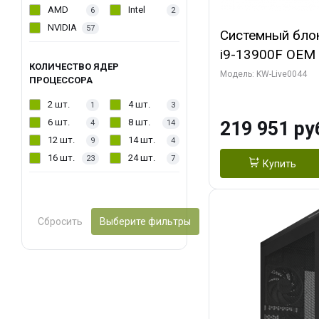
AMD
Intel
6
2
NVIDIA
57
Системный блок 
i9-13900F OEM (
КОЛИЧЕСТВО ЯДЕР
7, Efficient-co/
Модель: KW-Live0044
ПРОЦЕССОРА
модуля)/ Gigab
2 шт.
4 шт.
1
3
AERO OC 16GB 
6 шт.
8 шт.
219 951 ру
4
14
HD/ 512 ГБ SSD
12 шт.
14 шт.
9
4
16 шт.
24 шт.
23
7
Купить
Сбросить
Выберите фильтры