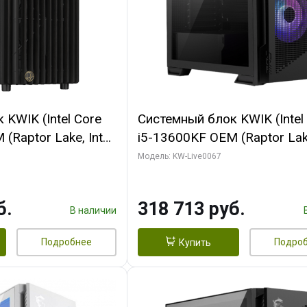
KWIK (Intel Core
Системный блок KWIK (Intel
(Raptor Lake, Intel
i5-13600KF OEM (Raptor Lake
/ 32 ГБ ОЗУ (2
7, C14 8EC/6PC/ 64 ГБ ОЗУ/ 
Модель: KW-Live0067
 RTX4090 24GB
RTX5080 GAMINGPRO OC 1
t 3xDP HDMI ATX
GDDR7 256bit 3xDP HD/ 96
б.
318 713 руб.
SSD)
SSD)
В наличии
Подробнее
Подро
Купить