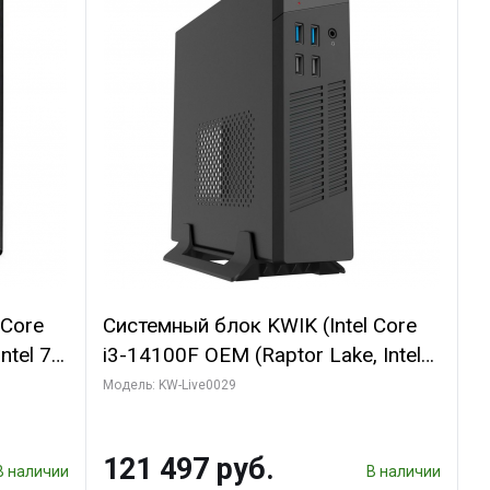
 Core
Системный блок KWIK (Intel Core
ntel 7,
i3-14100F OEM (Raptor Lake, Intel
(2
7, C4 0EC/4PC/T/ 64 ГБ ОЗУ (2
Модель: KW-Live0029
1660
модуля)/ MSI RTX5060Ti SHADOW
I DP /
2X OC PLUS 8GB GDDR7 128bit
121 497 руб.
3xD/ 960 ГБ SSD)
В наличии
В наличии