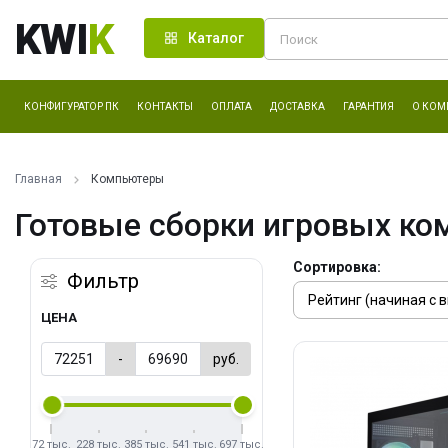
KWI
K
Каталог
КОНФИГУРАТОР ПК
КОНТАКТЫ
ОПЛАТА
ДОСТАВКА
ГАРАНТИЯ
О КОМ
Главная
Компьютеры
Готовые сборки игровых ко
Сортировка:
Фильтр
ЦЕНА
-
руб.
72 тыс.
228 тыс.
385 тыс.
541 тыс.
697 тыс.