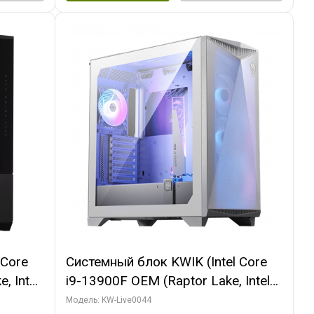
 Core
Системный блок KWIK (Intel Core
, Intel
i9-13900F OEM (Raptor Lake, Intel
(2
7, Efficient-co/ 32 ГБ ОЗУ (2
Модель: KW-Live0044