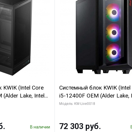
KWIK (Intel Core
Системный блок KWIK (Intel
(Alder Lake, Intel
i5-12400F OEM (Alder Lake, I
/ 64 ГБ ОЗУ/ Ninja
C6 0EC/6PC/T1/ 32 ГБ ОЗУ 
Модель: KW-Live0018
0 4GB 128bit
модуля)/ Ninja Sinotex GTX
HDMI 2/ 960 ГБ
SUPER 6GB GDDR6 192bit DV
б.
72 303 руб.
960 ГБ SSD)
В наличии