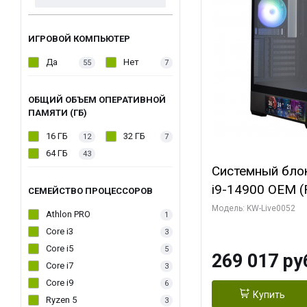
ИГРОВОЙ КОМПЬЮТЕР
Да
Нет
55
7
ОБЩИЙ ОБЪЕМ ОПЕРАТИВНОЙ
ПАМЯТИ (ГБ)
16 ГБ
32 ГБ
12
7
64 ГБ
43
Системный блок 
i9-14900 OEM (Ra
СЕМЕЙСТВО ПРОЦЕССОРОВ
C24 16EC/8PC//
Модель: KW-Live0052
Athlon PRO
1
модуля)/ Palit
Core i3
3
GAMINGPRO OC
Core i5
5
269 017 ру
256bit 3xDP HD
Core i7
3
Core i9
6
Купить
Ryzen 5
3