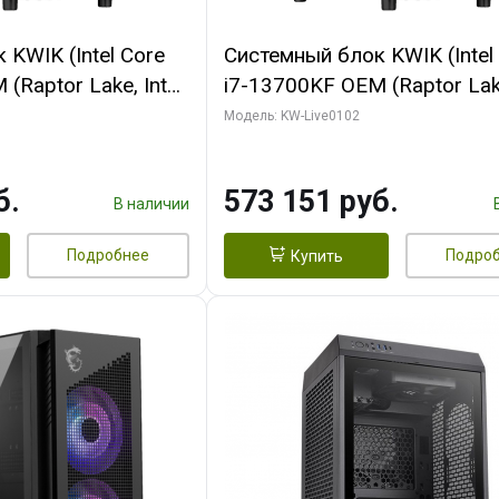
KWIK (Intel Core
Системный блок KWIK (Intel
(Raptor Lake, Intel
i7-13700KF OEM (Raptor Lake
/ 64 ГБ ОЗУ (2
7, C16 8EC/8PC/ 32 ГБ ОЗУ 
Модель: KW-Live0102
 RTX5080 PROART
модуля)/ Afox RTX4090 24
256bit Type-C DP
GDDR6X 384-Bit 3xDP HDMI
б.
573 151 руб.
Turbo/ 960 ГБ SSD)
В наличии
Подробнее
Подро
Купить