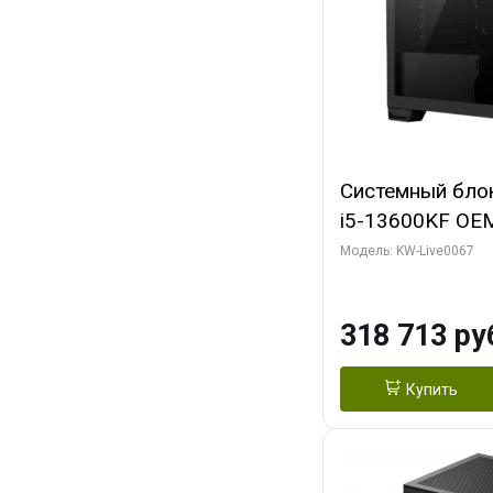
Системный блок 
i5-13600KF OEM 
7, C14 8EC/6PC/
Модель: KW-Live0067
RTX5080 GAMI
GDDR7 256bit 3
318 713 ру
SSD)
Купить