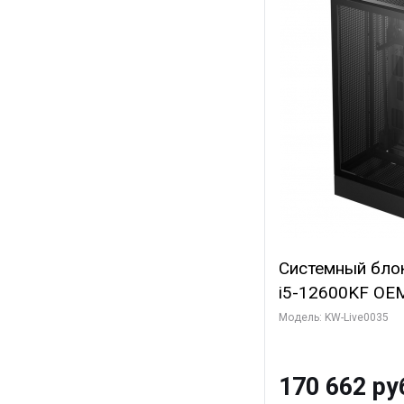
Системный блок 
i5-12600KF OEM 
7, C10 4EC/6PC/
Модель: KW-Live0035
Sinotex GTX165
GDDR6 DVI DP 
170 662 ру
SSD)