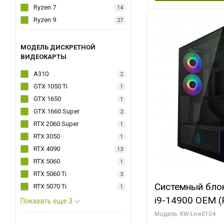
Ryzen 7
14
Ryzen 9
27
МОДЕЛЬ ДИСКРЕТНОЙ
ВИДЕОКАРТЫ
A310
2
GTX 1050 Ti
1
GTX 1650
1
GTX 1660 Super
2
RTX 2060 Super
1
RTX 3050
1
RTX 4090
13
RTX 5060
1
RTX 5060 Ti
3
Системный блок 
RTX 5070 Ti
1
i9-14900 OEM (Ra
Показать еще 3
C24 16EC/8PC//
Модель: KW-Live0104