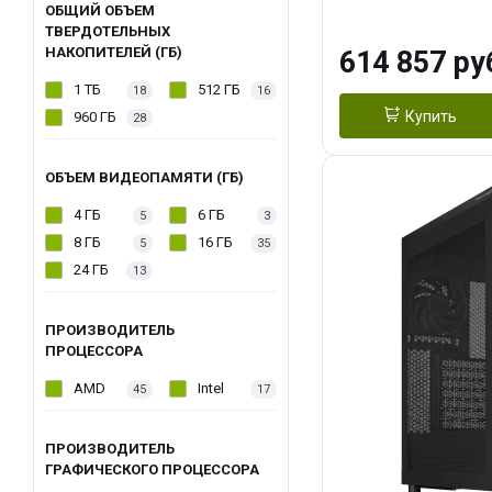
модуля)/ Afox
ОБЩИЙ ОБЪЕМ
ТВЕРДОТЕЛЬНЫХ
GDDR6X 384-Bi
НАКОПИТЕЛЕЙ (ГБ)
614 857 ру
Turbo/ 1 ТБ SS
1 ТБ
512 ГБ
18
16
Купить
960 ГБ
28
ОБЪЕМ ВИДЕОПАМЯТИ (ГБ)
4 ГБ
6 ГБ
5
3
8 ГБ
16 ГБ
5
35
24 ГБ
13
ПРОИЗВОДИТЕЛЬ
ПРОЦЕССОРА
AMD
Intel
45
17
ПРОИЗВОДИТЕЛЬ
ГРАФИЧЕСКОГО ПРОЦЕССОРА