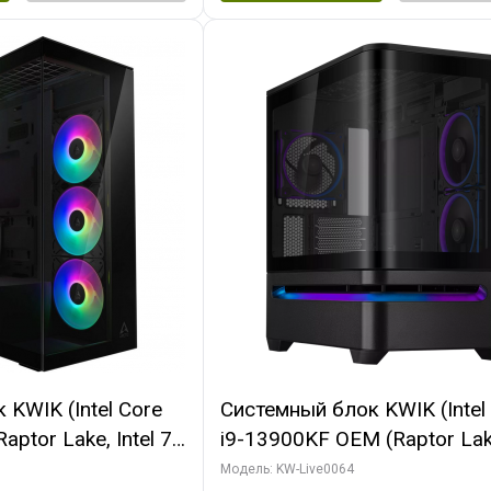
KWIK (Intel Core
Системный блок KWIK (Intel
ptor Lake, Intel 7,
i9-13900KF OEM (Raptor Lake
 64 ГБ ОЗУ (2
7, C24 16EC/8P/ 64 ГБ ОЗУ 
Модель: KW-Live0064