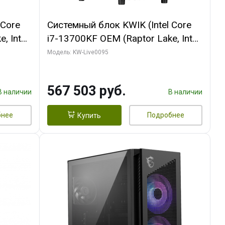
 Core
Системный блок KWIK (Intel Core
, Intel
i7-13700KF OEM (Raptor Lake, Intel
(2
7, C16 8EC/8PC/ 32 ГБ ОЗУ (2
Модель: KW-Live0095
GB
модуля)/ Afox RTX4090 24GB
 ATX
GDDR6X 384-Bit 3xDP HDMI ATX
567 503 руб.
Turbo/ 512 ГБ SSD)
В наличии
В наличии
бнее
Подробнее
Купить