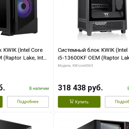
KWIK (Intel Core
Системный блок KWIK (Intel
(Raptor Lake, Intel
i5-13600KF OEM (Raptor Lake
 64 ГБ ОЗУ/ Palit
7, C14 8EC/6PC/ 64 ГБ ОЗУ
Модель: KW-Live0063
NGPRO OC 16GB
RTX5080 VENTUS 3X OC 16
xDP HD/ 960 ГБ
GDDR7 256bit 3xDP HDMI/ 
б.
318 438 руб.
SSD)
В наличии
Подробнее
Подро
Купить