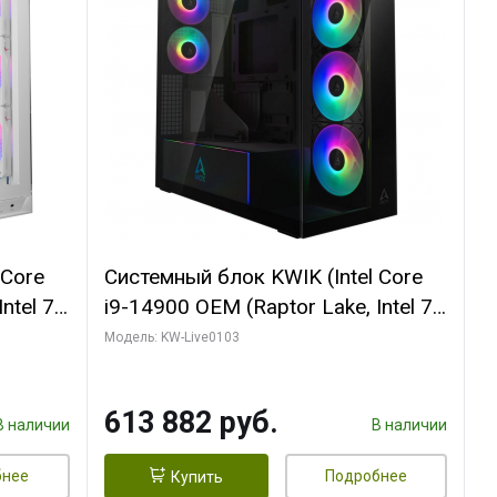
 Core
Системный блок KWIK (Intel Core
ntel 7,
i9-14900 OEM (Raptor Lake, Intel 7,
(2
C24 16EC/8PC// 64 ГБ ОЗУ (2
Модель: KW-Live0103
модуля)/ Afox RTX4090 24GB
B
GDDR6X 384-Bit 3xDP HDMI ATX
613 882 руб.
Turbo/ 960 ГБ SSD)
В наличии
В наличии
бнее
Подробнее
Купить