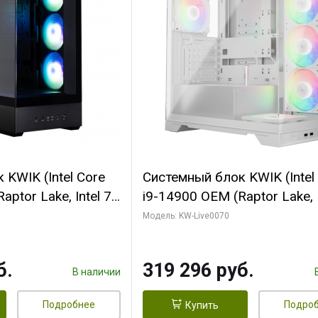
KWIK (Intel Core
Системный блок KWIK (Intel
ptor Lake, Intel 7,
i9-14900 OEM (Raptor Lake, I
 64 ГБ ОЗУ (2
C24 16EC/8PC// 64 ГБ ОЗУ 
Модель: KW-Live0070
 RTX5080
модуля)/ Gigabyte RTX5080
 16GB GDDR7
XTREME WATERFORCE 16G
б.
319 296 руб.
/ 512 ГБ SSD)
GDDR7 256bit/ 960 ГБ SSD)
В наличии
Подробнее
Подро
Купить