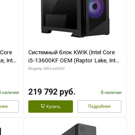
 Core
Системный блок KWIK (Intel Core
, Intel
i5-13600KF OEM (Raptor Lake, Intel
/ MSI
7, C14 8EC/6PC/ 16 ГБ ОЗУ (2
Модель: KW-Live0041
GB
модуля)/ Palit RTX5080
512 ГБ
GAMINGPRO OC 16GB GDDR7
219 792 руб.
256bit 3xDP HD/ 512 ГБ SSD)
В наличии
В наличии
бнее
Подробнее
Купить