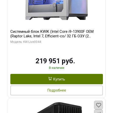
Системный блок KWIK (Intel Core i9-13900F OEM
(Raptor Lake, Intel 7, Efficient-co/ 32 ГБ ОЗУ (2
модуля)/ Gigabyte RTX5070Ti AERO OC 16GB GDDR7
Модель: KW-Live0044
256bit 3xDP HD/ 512 ГБ SSD)
219 951 руб.
В наличии
Купить
Подробнее