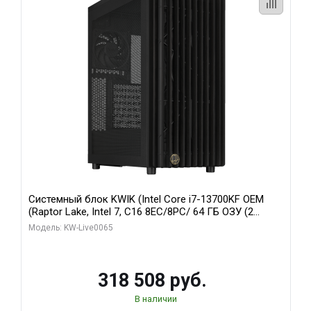
Системный блок KWIK (Intel Core i7-13700KF OEM
(Raptor Lake, Intel 7, C16 8EC/8PC/ 64 ГБ ОЗУ (2
модуля)/ ASUS RTX5080 PROART OC 16GB GDDR7
Модель: KW-Live0065
256bit Type-C DP 2/ 1 ТБ SSD)
318 508 руб.
В наличии