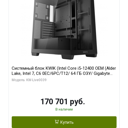
Системный блок KWIK (Intel Core i5-12400 OEM (Alder
Lake, Intel 7, C6 0EC/6PC/T12/ 64 ГБ ОЗУ/ Gigabyte
RX6500XT EAGLE 4G GDDR6 64bit HDMI DP 31055/ 512
Модель: KW-Live0039
ГБ SSD)
170 701 руб.
В наличии
Купить