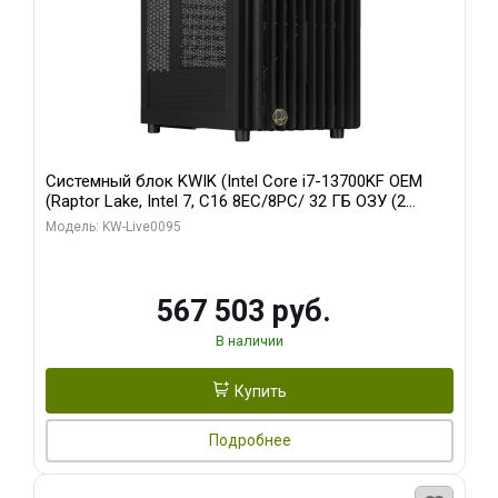
Системный блок KWIK (Intel Core i7-13700KF OEM
(Raptor Lake, Intel 7, C16 8EC/8PC/ 32 ГБ ОЗУ (2
модуля)/ Afox RTX4090 24GB GDDR6X 384-Bit 3xDP
Модель: KW-Live0095
HDMI ATX Turbo/ 512 ГБ SSD)
567 503 руб.
В наличии
Купить
Подробнее