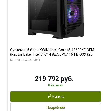
Системный блок KWIK (Intel Core i5-13600KF OEM
(Raptor Lake, Intel 7, C14 8EC/6PC/ 16 ГБ ОЗУ (2
модуля)/ Palit RTX5080 GAMINGPRO OC 16GB GDDR7
Модель: KW-Live0041
256bit 3xDP HD/ 512 ГБ SSD)
219 792 руб.
В наличии
Купить
Подробнее