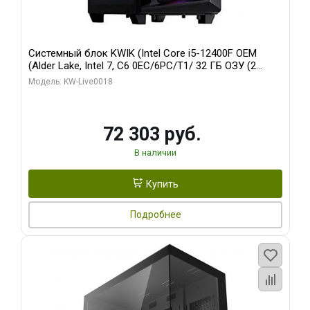
Системный блок KWIK (Intel Core i5-12400F OEM
(Alder Lake, Intel 7, C6 0EC/6PC/T1/ 32 ГБ ОЗУ (2
модуля)/ Ninja Sinotex GTX1660 SUPER 6GB GDDR6
Модель: KW-Live0018
192bit DVI DP / 960 ГБ SSD)
72 303 руб.
В наличии
Купить
Подробнее