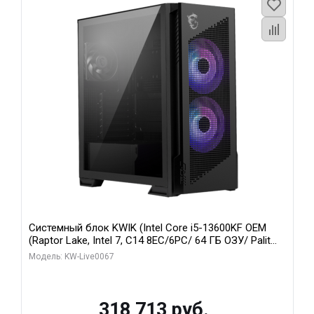
Системный блок KWIK (Intel Core i5-13600KF OEM
(Raptor Lake, Intel 7, C14 8EC/6PC/ 64 ГБ ОЗУ/ Palit
RTX5080 GAMINGPRO OC 16GB GDDR7 256bit 3xDP
Модель: KW-Live0067
HD/ 960 ГБ SSD)
318 713 руб.