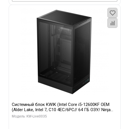
Системный блок KWIK (Intel Core i5-12600KF OEM
(Alder Lake, Intel 7, C10 4EC/6PC// 64 ГБ ОЗУ/ Ninja
Sinotex GTX1650 4GB 128bit GDDR6 DVI DP HDMI 2/
Модель: KW-Live0035
960 ГБ SSD)