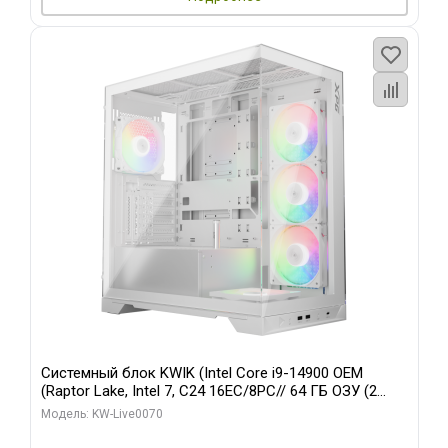
Системный блок KWIK (Intel Core i9-14900 OEM
(Raptor Lake, Intel 7, C24 16EC/8PC// 64 ГБ ОЗУ (2
модуля)/ Gigabyte RTX5080 XTREME WATERFORCE
Модель: KW-Live0070
16GB GDDR7 256bit/ 960 ГБ SSD)