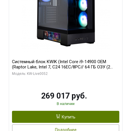
Системный блок KWIK (Intel Core i9-14900 OEM
(Raptor Lake, Intel 7, C24 16EC/8PC// 64 ГБ ОЗУ (2
модуля)/ Palit RTX5080 GAMINGPRO OC 16GB GDDR7
Модель: KW-Live0052
256bit 3xDP HD/ 512 ГБ SSD)
269 017 руб.
В наличии
Купить
Подробнее