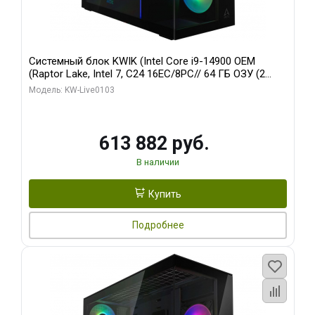
Системный блок KWIK (Intel Core i9-14900 OEM
(Raptor Lake, Intel 7, C24 16EC/8PC// 64 ГБ ОЗУ (2
модуля)/ Afox RTX4090 24GB GDDR6X 384-Bit 3xDP
Модель: KW-Live0103
HDMI ATX Turbo/ 960 ГБ SSD)
613 882 руб.
В наличии
Купить
Подробнее