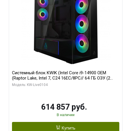
Системный блок KWIK (Intel Core i9-14900 OEM
(Raptor Lake, Intel 7, C24 16EC/8PC// 64 ГБ ОЗУ (2
модуля)/ Afox RTX4090 24GB GDDR6X 384-Bit 3xDP
Модель: KW-Live0104
HDMI ATX Turbo/ 1 ТБ SSD)
614 857 руб.
В наличии
Купить