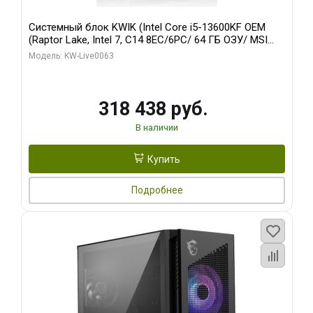
Системный блок KWIK (Intel Core i5-13600KF OEM
(Raptor Lake, Intel 7, C14 8EC/6PC/ 64 ГБ ОЗУ/ MSI
RTX5080 VENTUS 3X OC 16GB GDDR7 256bit 3xDP
Модель: KW-Live0063
HDMI/ 512 ГБ SSD)
318 438 руб.
В наличии
Купить
Подробнее