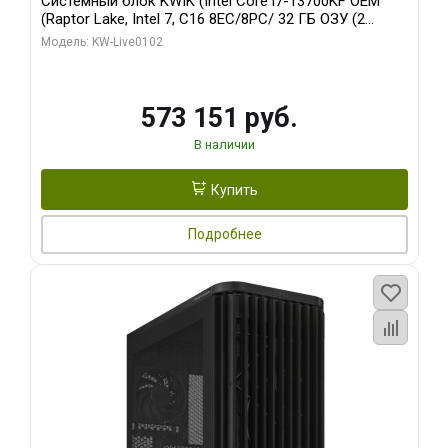
Системный блок KWIK (Intel Core i7-13700KF OEM
(Raptor Lake, Intel 7, C16 8EC/8PC/ 32 ГБ ОЗУ (2
модуля)/ Afox RTX4090 24GB GDDR6X 384-Bit 3xDP
Модель: KW-Live0102
HDMI ATX Turbo/ 960 ГБ SSD)
573 151 руб.
В наличии
Купить
Подробнее