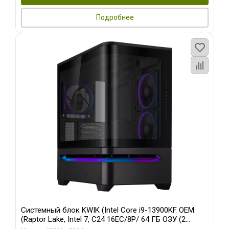
Подробнее
Системный блок KWIK (Intel Core i9-13900KF OEM
(Raptor Lake, Intel 7, C24 16EC/8P/ 64 ГБ ОЗУ (2
модуля)/ ASUS RTX5080 PROART OC 16GB GDDR7