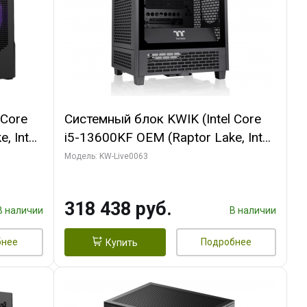
 Core
Системный блок KWIK (Intel Core
, Intel
i5-13600KF OEM (Raptor Lake, Intel
Palit
7, C14 8EC/6PC/ 64 ГБ ОЗУ/ MSI
Модель: KW-Live0063
6GB
RTX5080 VENTUS 3X OC 16GB
0 ГБ
GDDR7 256bit 3xDP HDMI/ 512 ГБ
318 438 руб.
SSD)
В наличии
В наличии
бнее
Подробнее
Купить