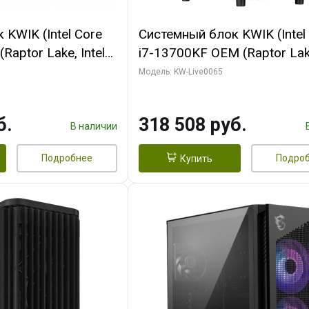
KWIK (Intel Core
Системный блок KWIK (Intel
Raptor Lake, Intel
i7-13700KF OEM (Raptor Lake
 32 ГБ ОЗУ (2
7, C16 8EC/8PC/ 64 ГБ ОЗУ 
Модель: KW-Live0065
yte RTX5070Ti
модуля)/ ASUS RTX5080 P
GDDR7 256bit 3xDP
OC 16GB GDDR7 256bit Typ
б.
318 508 руб.
)
2/ 1 ТБ SSD)
В наличии
Подробнее
Подро
Купить