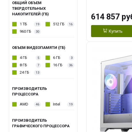
модуля)/ Afox
ОБЩИЙ ОБЪЕМ
ТВЕРДОТЕЛЬНЫХ
GDDR6X 384-Bi
НАКОПИТЕЛЕЙ (ГБ)
614 857 ру
Turbo/ 1 ТБ SS
1 ТБ
512 ГБ
19
16
Купить
960 ГБ
30
ОБЪЕМ ВИДЕОПАМЯТИ (ГБ)
4 ГБ
6 ГБ
5
3
8 ГБ
16 ГБ
7
36
24 ГБ
13
ПРОИЗВОДИТЕЛЬ
ПРОЦЕССОРА
AMD
Intel
46
19
ПРОИЗВОДИТЕЛЬ
ГРАФИЧЕСКОГО ПРОЦЕССОРА