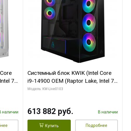
 Core
Системный блок KWIK (Intel Core
ntel 7,
i9-14900 OEM (Raptor Lake, Intel 7,
(2
C24 16EC/8PC// 64 ГБ ОЗУ (2
Модель: KW-Live0103
модуля)/ Afox RTX4090 24GB
B
GDDR6X 384-Bit 3xDP HDMI ATX
613 882 руб.
Turbo/ 960 ГБ SSD)
В наличии
В наличии
бнее
Подробнее
Купить