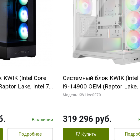
KWIK (Intel Core
Системный блок KWIK (Intel
ptor Lake, Intel 7,
i9-14900 OEM (Raptor Lake, I
 64 ГБ ОЗУ (2
C24 16EC/8PC// 64 ГБ ОЗУ 
Модель: KW-Live0070
 RTX5080
модуля)/ Gigabyte RTX5080
 16GB GDDR7
XTREME WATERFORCE 16G
б.
319 296 руб.
/ 512 ГБ SSD)
GDDR7 256bit/ 960 ГБ SSD)
В наличии
Подробнее
Подро
Купить