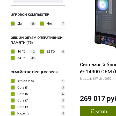
ИГРОВОЙ КОМПЬЮТЕР
Да
Нет
58
7
ОБЩИЙ ОБЪЕМ ОПЕРАТИВНОЙ
ПАМЯТИ (ГБ)
16 ГБ
32 ГБ
12
8
64 ГБ
45
Системный блок 
i9-14900 OEM (Ra
СЕМЕЙСТВО ПРОЦЕССОРОВ
C24 16EC/8PC//
Модель: KW-Live0052
Athlon PRO
1
модуля)/ Palit
Core i3
3
GAMINGPRO OC
Core i5
6
269 017 ру
256bit 3xDP HD
Core i7
3
Core i9
7
Купить
Ryzen 5
3