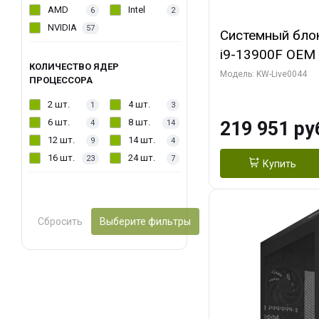
AMD
Intel
6
2
NVIDIA
57
Системный блок 
i9-13900F OEM (
КОЛИЧЕСТВО ЯДЕР
7, Efficient-co/
Модель: KW-Live0044
ПРОЦЕССОРА
модуля)/ Gigab
2 шт.
4 шт.
1
3
AERO OC 16GB 
6 шт.
8 шт.
219 951 ру
4
14
HD/ 512 ГБ SSD
12 шт.
14 шт.
9
4
16 шт.
24 шт.
23
7
Купить
Сбросить
Выберите фильтры