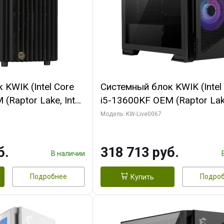
KWIK (Intel Core
Системный блок KWIK (Intel
(Raptor Lake, Intel
i5-13600KF OEM (Raptor Lake
/ 32 ГБ ОЗУ (2
7, C14 8EC/6PC/ 64 ГБ ОЗУ/ 
Модель: KW-Live0067
 RTX4090 24GB
RTX5080 GAMINGPRO OC 1
t 3xDP HDMI ATX
GDDR7 256bit 3xDP HD/ 96
б.
318 713 руб.
SSD)
SSD)
В наличии
Подробнее
Подро
Купить