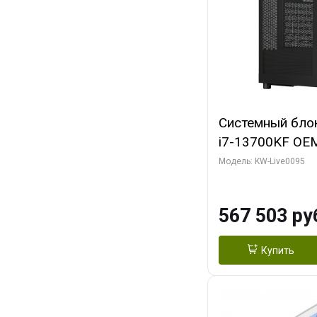
Системный блок 
i7-13700KF OEM 
7, C16 8EC/8PC
Модель: KW-Live0095
модуля)/ Afox
GDDR6X 384-Bi
567 503 ру
Turbo/ 512 ГБ 
Купить