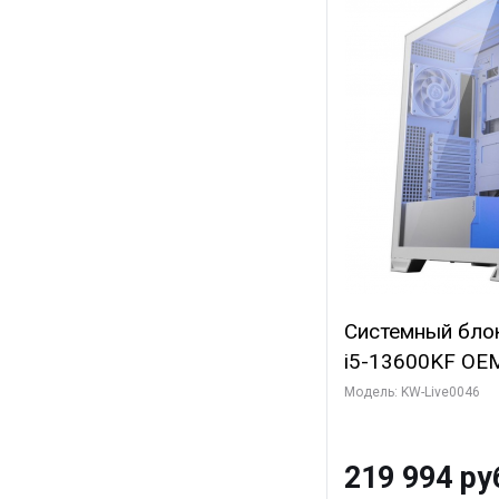
Системный блок 
i5-13600KF OEM 
7, C14 8EC/6PC
Модель: KW-Live0046
Gigabyte RTX5
8GB GDDR7 128b
219 994 ру
SSD)