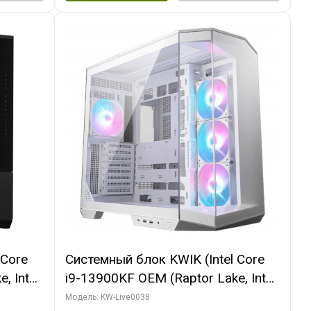
 Core
Системный блок KWIK (Intel Core
, Intel
i9-13900KF OEM (Raptor Lake, Intel
(2
7, C24 16EC/8P/ 32 ГБ ОЗУ (2
Модель: KW-Live0038