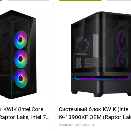
KWIK (Intel Core
Системный блок KWIK (Intel
ptor Lake, Intel 7,
i9-13900KF OEM (Raptor Lake
 64 ГБ ОЗУ (2
7, C24 16EC/8P/ 64 ГБ ОЗУ 
Модель: KW-Live0064