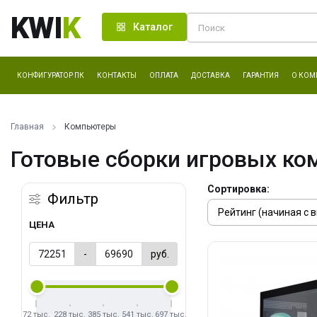
KWI
K
Каталог
КОНФИГУРАТОР ПК
КОНТАКТЫ
ОПЛАТА
ДОСТАВКА
ГАРАНТИЯ
О КОМ
Главная
Компьютеры
Готовые сборки игровых ко
Сортировка:
Фильтр
ЦЕНА
-
руб.
72 тыс.
228 тыс.
385 тыс.
541 тыс.
697 тыс.