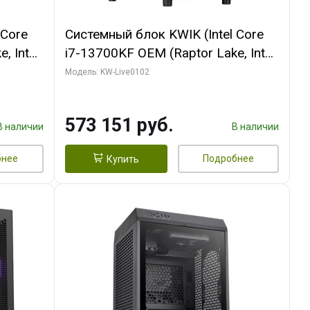
 Core
Системный блок KWIK (Intel Core
, Intel
i7-13700KF OEM (Raptor Lake, Intel
(2
7, C16 8EC/8PC/ 32 ГБ ОЗУ (2
Модель: KW-Live0102
ROART
модуля)/ Afox RTX4090 24GB
e-C DP
GDDR6X 384-Bit 3xDP HDMI ATX
573 151 руб.
Turbo/ 960 ГБ SSD)
В наличии
В наличии
бнее
Подробнее
Купить