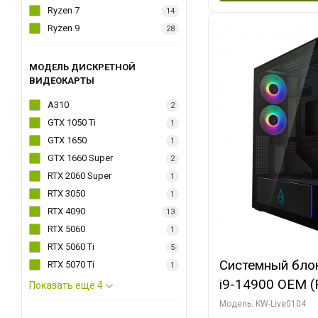
Ryzen 7
14
Ryzen 9
28
МОДЕЛЬ ДИСКРЕТНОЙ
ВИДЕОКАРТЫ
A310
2
GTX 1050 Ti
1
GTX 1650
1
GTX 1660 Super
2
RTX 2060 Super
1
RTX 3050
1
RTX 4090
13
RTX 5060
1
RTX 5060 Ti
5
Системный блок 
RTX 5070 Ti
1
i9-14900 OEM (Ra
Показать еще 4
C24 16EC/8PC//
Модель: KW-Live0104