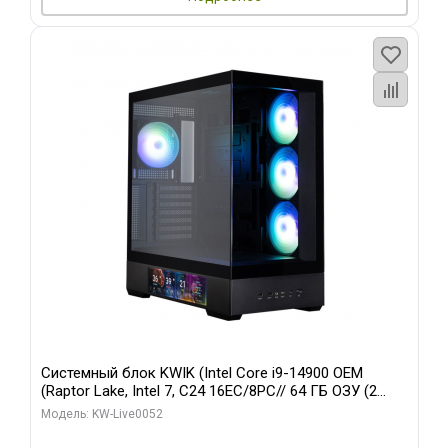
Системный блок KWIK (Intel Core i9-14900 OEM
(Raptor Lake, Intel 7, C24 16EC/8PC// 64 ГБ ОЗУ (2
модуля)/ Palit RTX5080 GAMINGPRO OC 16GB GDDR7
Модель: KW-Live0052
256bit 3xDP HD/ 512 ГБ SSD)