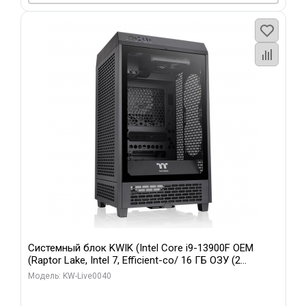
Системный блок KWIK (Intel Core i9-13900F OEM
(Raptor Lake, Intel 7, Efficient-co/ 16 ГБ ОЗУ (2
модуля)/ Gigabyte RTX5070 GAMING OC 12GB GDDR7
Модель: KW-Live0040
192bit 3xDP HD/ 960 ГБ SSD)