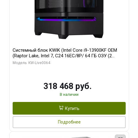
Системный блок KWIK (Intel Core i9-13900KF OEM
(Raptor Lake, Intel 7, C24 16EC/8P/ 64 ГБ ОЗУ (2
модуля)/ ASUS RTX5080 PROART OC 16GB GDDR7
Модель: KW-Live0064
256bit Type-C DP 2/ 512 ГБ SSD)
318 468 руб.
В наличии
Купить
Подробнее