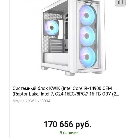
Системный блок KWIK (Intel Core i9-14900 OEM
(Raptor Lake, Intel 7, C24 16EC/8PC// 16 ГБ ОЗУ (2
модуля)/ MSI RTX5060Ti VENTUS 2X PLUS 16GB
Модель: KW-Live0034
GDDR7 128bit 3xDP / 1 ТБ SSD)
170 656 руб.
В наличии