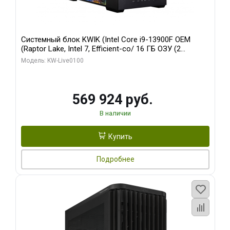
Системный блок KWIK (Intel Core i9-13900F OEM
(Raptor Lake, Intel 7, Efficient-co/ 16 ГБ ОЗУ (2
модуля)/ Afox RTX4090 24GB GDDR6X 384-Bit 3xDP
Модель: KW-Live0100
HDMI ATX Turbo/ 512 ГБ SSD)
569 924 руб.
В наличии
Купить
Подробнее