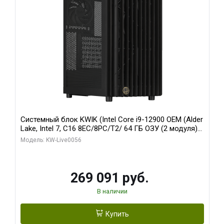
Системный блок KWIK (Intel Core i9-12900 OEM (Alder
Lake, Intel 7, C16 8EC/8PC/T2/ 64 ГБ ОЗУ (2 модуля)/
Palit RTX5080 INFINITY 3 OC 16GB GDDR7 256bit 3xDP
Модель: KW-Live0056
H/ 1 ТБ SSD)
269 091 руб.
В наличии
Купить