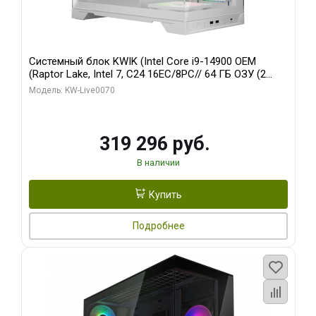
Системный блок KWIK (Intel Core i9-14900 OEM
(Raptor Lake, Intel 7, C24 16EC/8PC// 64 ГБ ОЗУ (2
модуля)/ Gigabyte RTX5080 XTREME WATERFORCE
Модель: KW-Live0070
16GB GDDR7 256bit/ 960 ГБ SSD)
319 296 руб.
В наличии
Купить
Подробнее