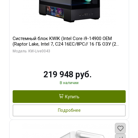
Системный блок KWIK (Intel Core i9-14900 OEM
(Raptor Lake, Intel 7, C24 16EC/8PC// 16 ГБ ОЗУ (2
модуля)/ Palit RTX5070Ti GAMINGPRO-S OC 16GB
Модель: KW-Live0043
GDDR7 256bit 3xD/ 512 ГБ SSD)
219 948 руб.
В наличии
Купить
Подробнее