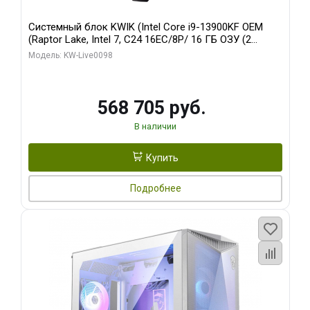
Системный блок KWIK (Intel Core i9-13900KF OEM
(Raptor Lake, Intel 7, C24 16EC/8P/ 16 ГБ ОЗУ (2
модуля)/ Afox RTX4090 24GB GDDR6X 384-Bit 3xDP
Модель: KW-Live0098
HDMI ATX Turbo/ 512 ГБ SSD)
568 705 руб.
В наличии
Купить
Подробнее