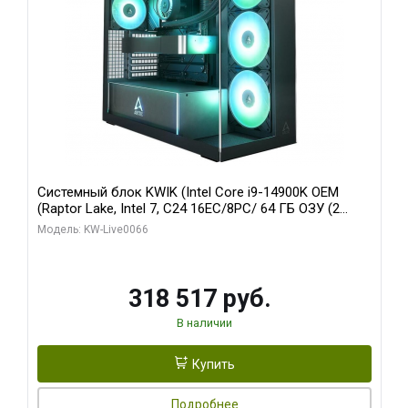
Системный блок KWIK (Intel Core i9-14900K OEM
(Raptor Lake, Intel 7, C24 16EC/8PC/ 64 ГБ ОЗУ (2
модуля)/ Gigabyte RTX5080 XTREME WATERFORCE
Модель: KW-Live0066
16GB GDDR7 256bit/ 1 ТБ SSD)
318 517 руб.
В наличии
Купить
Подробнее