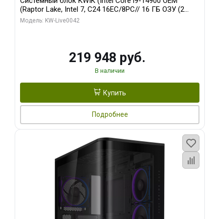
Системный блок KWIK (Intel Core i9-14900 OEM
(Raptor Lake, Intel 7, C24 16EC/8PC// 16 ГБ ОЗУ (2
модуля)/ Gigabyte RTX5070Ti EAGLE OC ICE SFF 16GB
Модель: KW-Live0042
GDDR7 256bi/ 512 ГБ SSD)
219 948 руб.
В наличии
Купить
Подробнее