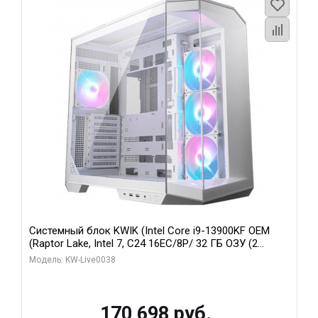
Системный блок KWIK (Intel Core i9-13900KF OEM
(Raptor Lake, Intel 7, C24 16EC/8P/ 32 ГБ ОЗУ (2
модуля)/ Gigabyte RX9070XT GAMING OC 16GB GDDR6
Модель: KW-Live0038
256bit 2xDP 2/ 960 ГБ SSD)
170 698 руб.