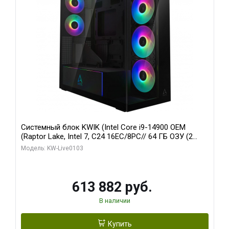
Системный блок KWIK (Intel Core i9-14900 OEM
(Raptor Lake, Intel 7, C24 16EC/8PC// 64 ГБ ОЗУ (2
модуля)/ Afox RTX4090 24GB GDDR6X 384-Bit 3xDP
Модель: KW-Live0103
HDMI ATX Turbo/ 960 ГБ SSD)
613 882 руб.
В наличии
Купить