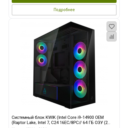
Подробнее
Системный блок KWIK (Intel Core i9-14900 OEM
(Raptor Lake, Intel 7, C24 16EC/8PC// 64 ГБ ОЗУ (2
модуля)/ Afox RTX4090 24GB GDDR6X 384-Bit 3xDP