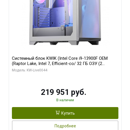
Системный блок KWIK (Intel Core i9-13900F OEM
(Raptor Lake, Intel 7, Efficient-co/ 32 ГБ ОЗУ (2
модуля)/ Gigabyte RTX5070Ti AERO OC 16GB GDDR7
Модель: KW-Live0044
256bit 3xDP HD/ 512 ГБ SSD)
219 951 руб.
В наличии
Купить
Подробнее