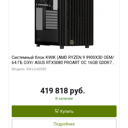
Системный блок KWIK (AMD RYZEN 9 9900X3D OEM/
64 ГБ ОЗУ/ ASUS RTX5080 PROART OC 16GB GDDR7
256bit Type-C DP 2/ 960 ГБ SSD)
Модель: KW-Live0085
419 818 руб.
В наличии
Купить
Подробнее