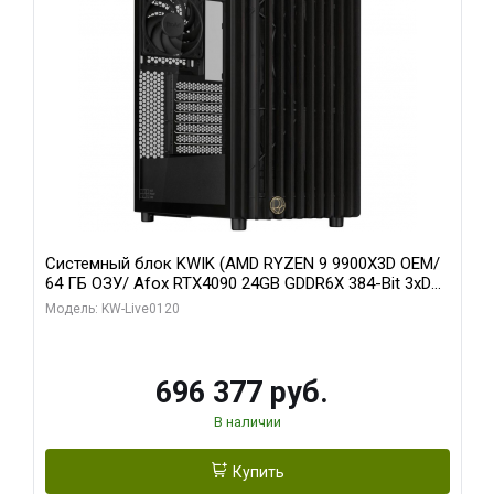
Системный блок KWIK (AMD RYZEN 9 9900X3D OEM/
64 ГБ ОЗУ/ Afox RTX4090 24GB GDDR6X 384-Bit 3xDP
HDMI ATX Turbo/ 1 ТБ SSD)
Модель: KW-Live0120
696 377 руб.
В наличии
Купить