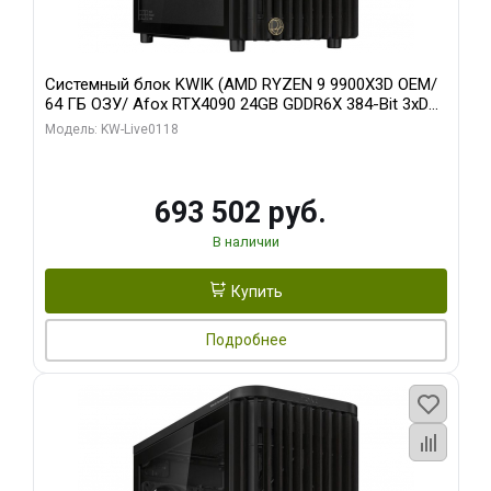
Системный блок KWIK (AMD RYZEN 9 9900X3D OEM/
64 ГБ ОЗУ/ Afox RTX4090 24GB GDDR6X 384-Bit 3xDP
HDMI ATX Turbo/ 960 ГБ SSD)
Модель: KW-Live0118
693 502 руб.
В наличии
Купить
Подробнее