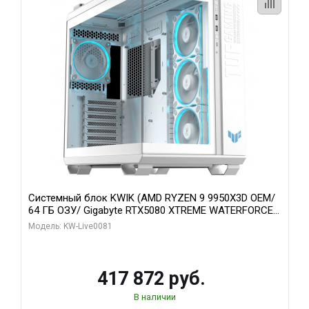
Системный блок KWIK (AMD RYZEN 9 9950X3D OEM/
64 ГБ ОЗУ/ Gigabyte RTX5080 XTREME WATERFORCE
16GB GDDR7 256bit/ 1 ТБ SSD)
Модель: KW-Live0081
417 872 руб.
В наличии