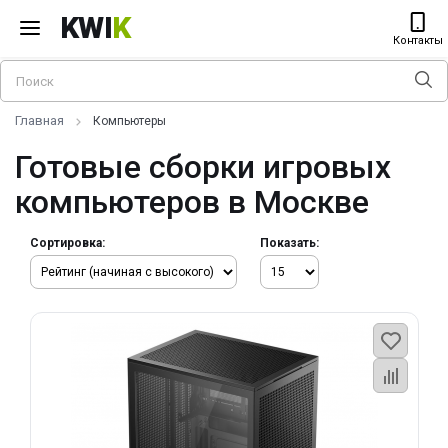
KWI
K
Контакты
Главная
Компьютеры
Готовые сборки игровых
компьютеров в Москве
Сортировка:
Показать: