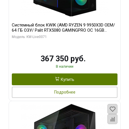
Системный блок KWIK (AMD RYZEN 9 9950X3D OEM/
64 ГБ ОЗУ/ Palit RTX5080 GAMINGPRO OC 16GB
GDDR7 256bit 3xDP HD/ 960 ГБ SSD)
Модель: KW-Live0071
367 350 руб.
В наличии
Купить
Подробнее