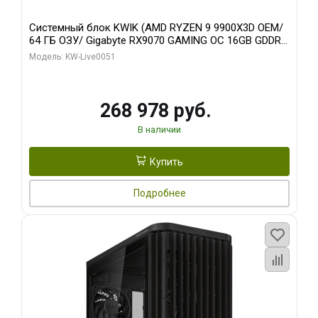
Системный блок KWIK (AMD RYZEN 9 9900X3D OEM/
64 ГБ ОЗУ/ Gigabyte RX9070 GAMING OC 16GB GDDR6
256bit 2xDP 2xH/ 960 ГБ SSD)
Модель: KW-Live0051
268 978 руб.
В наличии
Купить
Подробнее