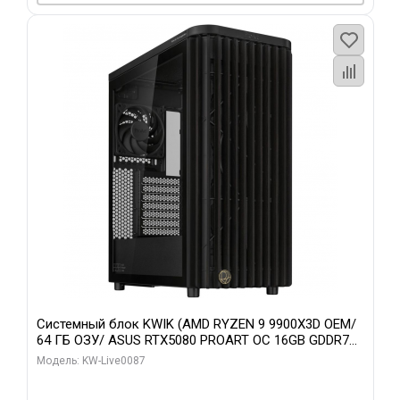
Системный блок KWIK (AMD RYZEN 9 9900X3D OEM/
64 ГБ ОЗУ/ ASUS RTX5080 PROART OC 16GB GDDR7
256bit Type-C DP 2/ 1 ТБ SSD)
Модель: KW-Live0087