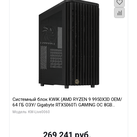
Системный блок KWIK (AMD RYZEN 9 9950X3D OEM/
64 ГБ ОЗУ/ Gigabyte RTX5060Ti GAMING OC 8GB
GDDR7 128bit 3xDP H/ 1 ТБ SSD)
Модель: KW-Live0060
269 241 руб.