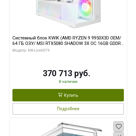
Системный блок KWIK (AMD RYZEN 9 9950X3D OEM/
64 ГБ ОЗУ/ MSI RTX5080 SHADOW 3X OC 16GB GDDR7
256bit 3xDP HDMI/ 960 ГБ SSD)
Модель: KW-Live0079
370 713 руб.
В наличии
Купить
Подробнее