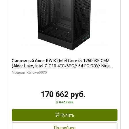
Системный блок KWIK (Intel Core i5-12600KF OEM
(Alder Lake, Intel 7, C10 4EC/6PC// 64 ГБ ОЗУ/ Ninja
Sinotex GTX1650 4GB 128bit GDDR6 DVI DP HDMI 2/
Модель: KW-Live0035
960 ГБ SSD)
170 662 руб.
В наличии
Купить
Подробнее