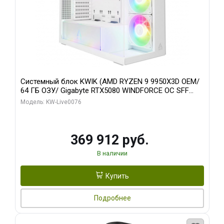
Системный блок KWIK (AMD RYZEN 9 9950X3D OEM/
64 ГБ ОЗУ/ Gigabyte RTX5080 WINDFORCE OC SFF
16GB GDDR7 256bit / 960 ГБ SSD)
Модель: KW-Live0076
369 912 руб.
В наличии
Купить
Подробнее