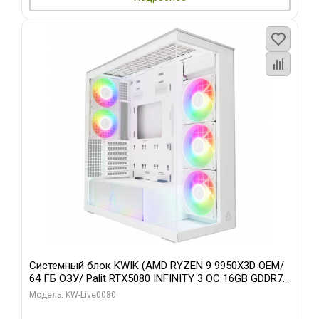
Системный блок KWIK (AMD RYZEN 9 9950X3D OEM/
64 ГБ ОЗУ/ Palit RTX5080 INFINITY 3 OC 16GB GDDR7
256bit 3xDP H/ 960 ГБ SSD)
Модель: KW-Live0080