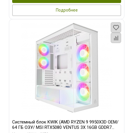
Подробнее
Системный блок KWIK (AMD RYZEN 9 9950X3D OEM/
64 ГБ ОЗУ/ MSI RTX5080 VENTUS 3X 16GB GDDR7
256bit 3xDP HDMI 3F/ 960 ГБ SSD)