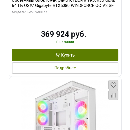
Системный блок KWIK (AMD RYZEN 9 9950X3D OEM/
64 ГБ ОЗУ/ Gigabyte RTX5080 WINDFORCE OC V2 SFF
16GB GDDR7 256b/ 960 ГБ SSD)
Модель: KW-Live0077
369 924 руб.
В наличии
Купить
Подробнее