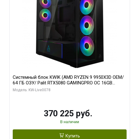
Системный блок KWIK (AMD RYZEN 9 9950X3D OEM/
64 ГБ ОЗУ/ Palit RTX5080 GAMINGPRO OC 16GB
GDDR7 256bit 3xDP HD/ 1 ТБ SSD)
Модель: KW-Live0078
370 225 руб.
В наличии
Купить