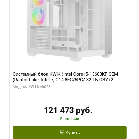
Системный блок KWIK (Intel Core i5-13600KF OEM
(Raptor Lake, Intel 7, C14 8EC/6PC/ 32 ГБ ОЗУ (2
модуля)/ Gigabyte RTX5060 WINDFORCE OC 8GB
Модель: KW-Live0025
GDDR7 128bit 3xDP / 960 ГБ SSD)
121 473 руб.
В наличии
Купить