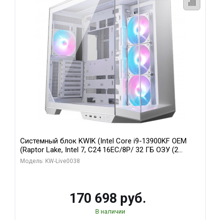
Системный блок KWIK (Intel Core i9-13900KF OEM
(Raptor Lake, Intel 7, C24 16EC/8P/ 32 ГБ ОЗУ (2
модуля)/ Gigabyte RX9070XT GAMING OC 16GB GDDR6
Модель: KW-Live0038
256bit 2xDP 2/ 960 ГБ SSD)
170 698 руб.
В наличии