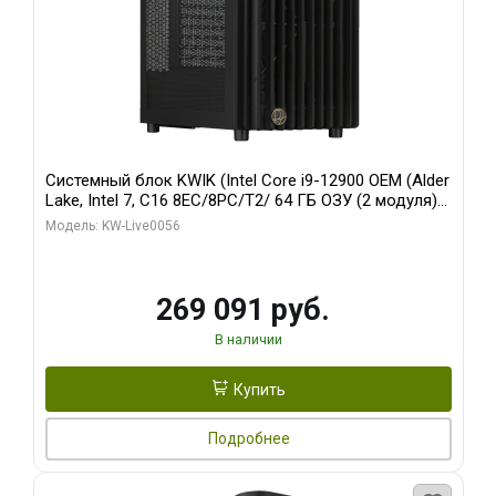
Системный блок KWIK (Intel Core i9-12900 OEM (Alder
Lake, Intel 7, C16 8EC/8PC/T2/ 64 ГБ ОЗУ (2 модуля)/
Palit RTX5080 INFINITY 3 OC 16GB GDDR7 256bit 3xDP
Модель: KW-Live0056
H/ 1 ТБ SSD)
269 091 руб.
В наличии
Купить
Подробнее