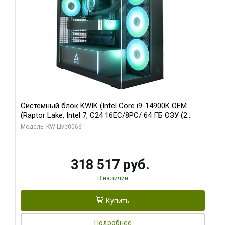
Системный блок KWIK (Intel Core i9-14900K OEM
(Raptor Lake, Intel 7, C24 16EC/8PC/ 64 ГБ ОЗУ (2
модуля)/ Gigabyte RTX5080 XTREME WATERFORCE
Модель: KW-Live0066
16GB GDDR7 256bit/ 1 ТБ SSD)
318 517 руб.
В наличии
Купить
Подробнее