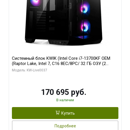
Системный блок KWIK (Intel Core i7-13700KF OEM
(Raptor Lake, Intel 7, C16 8EC/8PC/ 32 ГБ ОЗУ (2
модуля)/ Gigabyte RTX5070 AERO OC 12GB GDDR7
Модель: KW-Live0037
192bit 3xDP HDMI/ 1 ТБ SSD)
170 695 руб.
В наличии
Купить
Подробнее