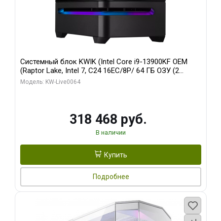
Системный блок KWIK (Intel Core i9-13900KF OEM
(Raptor Lake, Intel 7, C24 16EC/8P/ 64 ГБ ОЗУ (2
модуля)/ ASUS RTX5080 PROART OC 16GB GDDR7
Модель: KW-Live0064
256bit Type-C DP 2/ 512 ГБ SSD)
318 468 руб.
В наличии
Купить
Подробнее