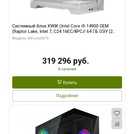
Системный блок KWIK (Intel Core i9-14900 OEM
(Raptor Lake, Intel 7, C24 16EC/8PC// 64 ГБ ОЗУ (2
модуля)/ Gigabyte RTX5080 XTREME WATERFORCE
Модель: KW-Live0070
16GB GDDR7 256bit/ 960 ГБ SSD)
319 296 руб.
В наличии
Купить
Подробнее