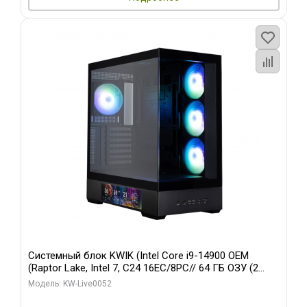
Системный блок KWIK (Intel Core i9-14900 OEM
(Raptor Lake, Intel 7, C24 16EC/8PC// 64 ГБ ОЗУ (2
модуля)/ Palit RTX5080 GAMINGPRO OC 16GB GDDR7
Модель: KW-Live0052
256bit 3xDP HD/ 512 ГБ SSD)