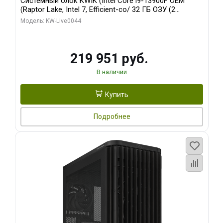
Системный блок KWIK (Intel Core i9-13900F OEM
(Raptor Lake, Intel 7, Efficient-co/ 32 ГБ ОЗУ (2
модуля)/ Gigabyte RTX5070Ti AERO OC 16GB GDDR7
Модель: KW-Live0044
256bit 3xDP HD/ 512 ГБ SSD)
219 951 руб.
В наличии
Купить
Подробнее