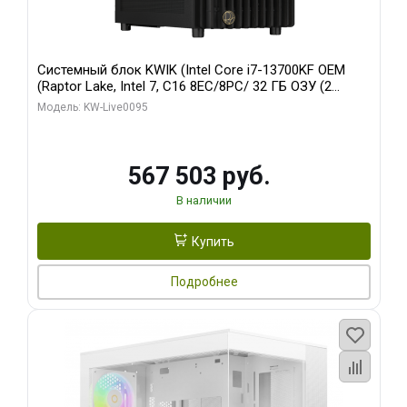
Системный блок KWIK (Intel Core i7-13700KF OEM
(Raptor Lake, Intel 7, C16 8EC/8PC/ 32 ГБ ОЗУ (2
модуля)/ Afox RTX4090 24GB GDDR6X 384-Bit 3xDP
Модель: KW-Live0095
HDMI ATX Turbo/ 512 ГБ SSD)
567 503 руб.
В наличии
Купить
Подробнее