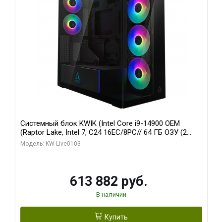
Системный блок KWIK (Intel Core i9-14900 OEM
(Raptor Lake, Intel 7, C24 16EC/8PC// 64 ГБ ОЗУ (2
модуля)/ Afox RTX4090 24GB GDDR6X 384-Bit 3xDP
Модель: KW-Live0103
HDMI ATX Turbo/ 960 ГБ SSD)
613 882 руб.
В наличии
Купить