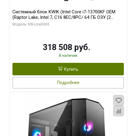
Системный блок KWIK (Intel Core i7-13700KF OEM
(Raptor Lake, Intel 7, C16 8EC/8PC/ 64 ГБ ОЗУ (2
модуля)/ ASUS RTX5080 PROART OC 16GB GDDR7
Модель: KW-Live0065
256bit Type-C DP 2/ 1 ТБ SSD)
318 508 руб.
В наличии
Купить
Подробнее