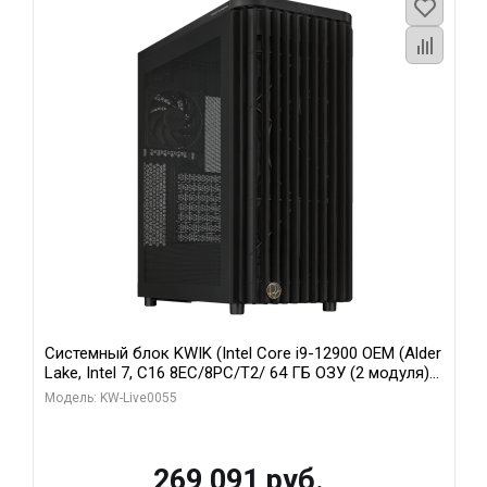
Системный блок KWIK (Intel Core i9-12900 OEM (Alder
Lake, Intel 7, C16 8EC/8PC/T2/ 64 ГБ ОЗУ (2 модуля)/
MSI RTX5080 SHADOW 3X OC 16GB GDDR7 256bit 3xDP
Модель: KW-Live0055
HDMI/ 1 ТБ SSD)
269 091 руб.