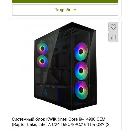
Подробнее
Системный блок KWIK (Intel Core i9-14900 OEM
(Raptor Lake, Intel 7, C24 16EC/8PC// 64 ГБ ОЗУ (2
модуля)/ Afox RTX4090 24GB GDDR6X 384-Bit 3xDP