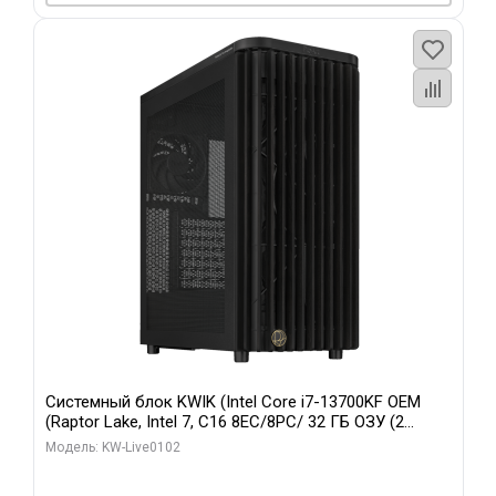
Системный блок KWIK (Intel Core i7-13700KF OEM
(Raptor Lake, Intel 7, C16 8EC/8PC/ 32 ГБ ОЗУ (2
модуля)/ Afox RTX4090 24GB GDDR6X 384-Bit 3xDP
Модель: KW-Live0102
HDMI ATX Turbo/ 960 ГБ SSD)