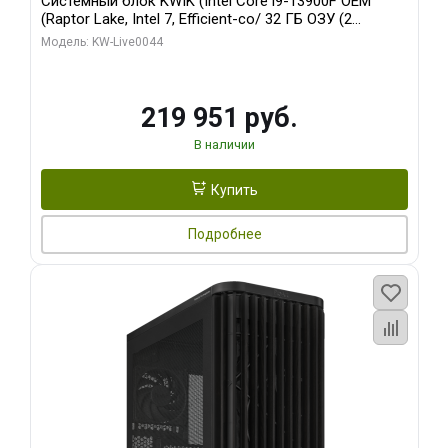
Системный блок KWIK (Intel Core i9-13900F OEM
(Raptor Lake, Intel 7, Efficient-co/ 32 ГБ ОЗУ (2
модуля)/ Gigabyte RTX5070Ti AERO OC 16GB GDDR7
Модель: KW-Live0044
256bit 3xDP HD/ 512 ГБ SSD)
219 951 руб.
В наличии
Купить
Подробнее