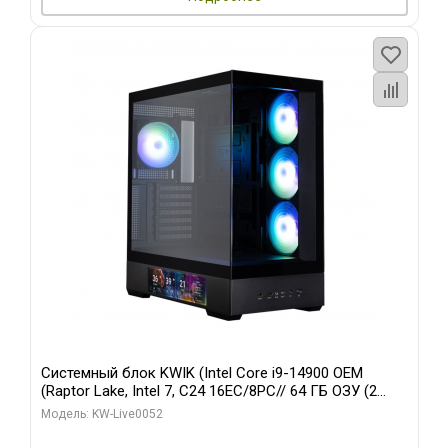
Системный блок KWIK (Intel Core i9-14900 OEM
(Raptor Lake, Intel 7, C24 16EC/8PC// 64 ГБ ОЗУ (2
модуля)/ Palit RTX5080 GAMINGPRO OC 16GB GDDR7
Модель: KW-Live0052
256bit 3xDP HD/ 512 ГБ SSD)