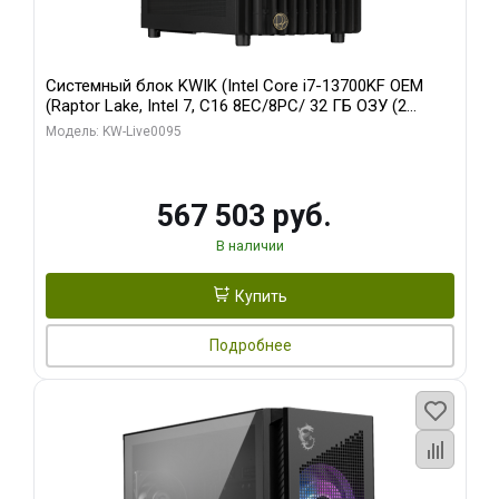
Системный блок KWIK (Intel Core i7-13700KF OEM
(Raptor Lake, Intel 7, C16 8EC/8PC/ 32 ГБ ОЗУ (2
модуля)/ Afox RTX4090 24GB GDDR6X 384-Bit 3xDP
Модель: KW-Live0095
HDMI ATX Turbo/ 512 ГБ SSD)
567 503 руб.
В наличии
Купить
Подробнее