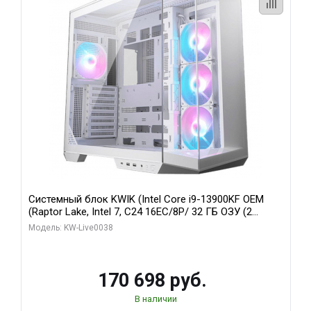
Системный блок KWIK (Intel Core i9-13900KF OEM
(Raptor Lake, Intel 7, C24 16EC/8P/ 32 ГБ ОЗУ (2
модуля)/ Gigabyte RX9070XT GAMING OC 16GB GDDR6
Модель: KW-Live0038
256bit 2xDP 2/ 960 ГБ SSD)
170 698 руб.
В наличии