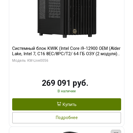
Системный блок KWIK (Intel Core i9-12900 OEM (Alder
Lake, Intel 7, C16 8EC/8PC/T2/ 64 ГБ ОЗУ (2 модуля)/
Palit RTX5080 INFINITY 3 OC 16GB GDDR7 256bit 3xDP
Модель: KW-Live0056
H/ 1 ТБ SSD)
269 091 руб.
В наличии
Купить
Подробнее