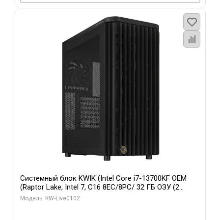
Системный блок KWIK (Intel Core i7-13700KF OEM
(Raptor Lake, Intel 7, C16 8EC/8PC/ 32 ГБ ОЗУ (2
модуля)/ Afox RTX4090 24GB GDDR6X 384-Bit 3xDP
Модель: KW-Live0102
HDMI ATX Turbo/ 960 ГБ SSD)