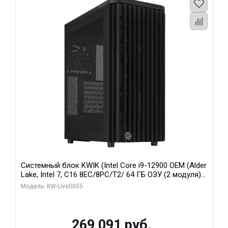
Системный блок KWIK (Intel Core i9-12900 OEM (Alder
Lake, Intel 7, C16 8EC/8PC/T2/ 64 ГБ ОЗУ (2 модуля)/
MSI RTX5080 SHADOW 3X OC 16GB GDDR7 256bit 3xDP
Модель: KW-Live0055
HDMI/ 1 ТБ SSD)
269 091 руб.