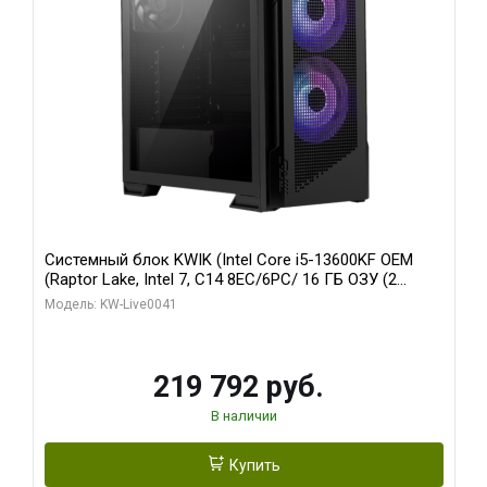
Системный блок KWIK (Intel Core i5-13600KF OEM
(Raptor Lake, Intel 7, C14 8EC/6PC/ 16 ГБ ОЗУ (2
модуля)/ Palit RTX5080 GAMINGPRO OC 16GB GDDR7
Модель: KW-Live0041
256bit 3xDP HD/ 512 ГБ SSD)
219 792 руб.
В наличии
Купить