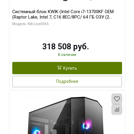
Системный блок KWIK (Intel Core i7-13700KF OEM
(Raptor Lake, Intel 7, C16 8EC/8PC/ 64 ГБ ОЗУ (2
модуля)/ ASUS RTX5080 PROART OC 16GB GDDR7
Модель: KW-Live0065
256bit Type-C DP 2/ 1 ТБ SSD)
318 508 руб.
В наличии
Купить
Подробнее