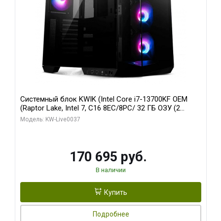
Системный блок KWIK (Intel Core i7-13700KF OEM
(Raptor Lake, Intel 7, C16 8EC/8PC/ 32 ГБ ОЗУ (2
модуля)/ Gigabyte RTX5070 AERO OC 12GB GDDR7
Модель: KW-Live0037
192bit 3xDP HDMI/ 1 ТБ SSD)
170 695 руб.
В наличии
Купить
Подробнее