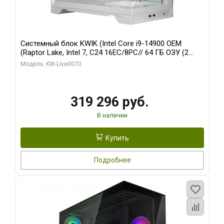
Системный блок KWIK (Intel Core i9-14900 OEM
(Raptor Lake, Intel 7, C24 16EC/8PC// 64 ГБ ОЗУ (2
модуля)/ Gigabyte RTX5080 XTREME WATERFORCE
Модель: KW-Live0070
16GB GDDR7 256bit/ 960 ГБ SSD)
319 296 руб.
В наличии
Купить
Подробнее