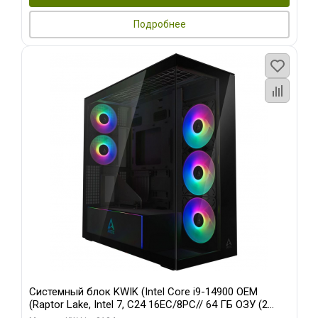
Подробнее
Системный блок KWIK (Intel Core i9-14900 OEM
(Raptor Lake, Intel 7, C24 16EC/8PC// 64 ГБ ОЗУ (2
модуля)/ Afox RTX4090 24GB GDDR6X 384-Bit 3xDP