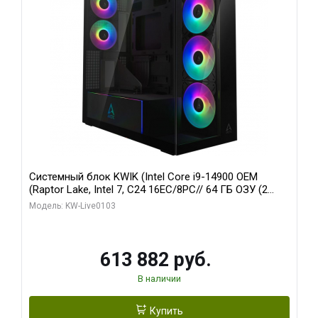
Системный блок KWIK (Intel Core i9-14900 OEM
(Raptor Lake, Intel 7, C24 16EC/8PC// 64 ГБ ОЗУ (2
модуля)/ Afox RTX4090 24GB GDDR6X 384-Bit 3xDP
Модель: KW-Live0103
HDMI ATX Turbo/ 960 ГБ SSD)
613 882 руб.
В наличии
Купить