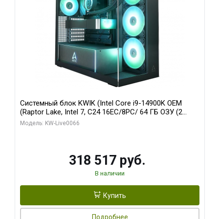
Системный блок KWIK (Intel Core i9-14900K OEM
(Raptor Lake, Intel 7, C24 16EC/8PC/ 64 ГБ ОЗУ (2
модуля)/ Gigabyte RTX5080 XTREME WATERFORCE
Модель: KW-Live0066
16GB GDDR7 256bit/ 1 ТБ SSD)
318 517 руб.
В наличии
Купить
Подробнее