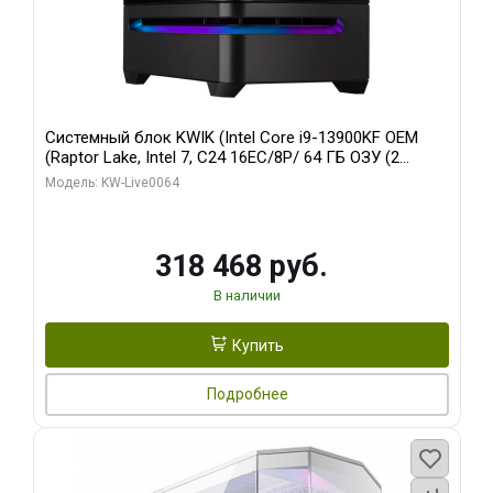
Системный блок KWIK (Intel Core i9-13900KF OEM
(Raptor Lake, Intel 7, C24 16EC/8P/ 64 ГБ ОЗУ (2
модуля)/ ASUS RTX5080 PROART OC 16GB GDDR7
Модель: KW-Live0064
256bit Type-C DP 2/ 512 ГБ SSD)
318 468 руб.
В наличии
Купить
Подробнее