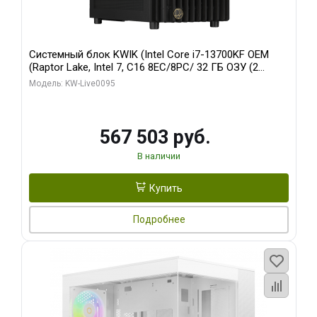
Системный блок KWIK (Intel Core i7-13700KF OEM
(Raptor Lake, Intel 7, C16 8EC/8PC/ 32 ГБ ОЗУ (2
модуля)/ Afox RTX4090 24GB GDDR6X 384-Bit 3xDP
Модель: KW-Live0095
HDMI ATX Turbo/ 512 ГБ SSD)
567 503 руб.
В наличии
Купить
Подробнее