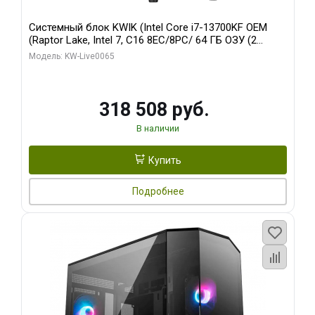
Системный блок KWIK (Intel Core i7-13700KF OEM
(Raptor Lake, Intel 7, C16 8EC/8PC/ 64 ГБ ОЗУ (2
модуля)/ ASUS RTX5080 PROART OC 16GB GDDR7
Модель: KW-Live0065
256bit Type-C DP 2/ 1 ТБ SSD)
318 508 руб.
В наличии
Купить
Подробнее