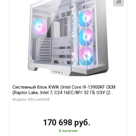
Системный блок KWIK (Intel Core i9-13900KF OEM
(Raptor Lake, Intel 7, C24 16EC/8P/ 32 ГБ ОЗУ (2
модуля)/ Gigabyte RX9070XT GAMING OC 16GB GDDR6
Модель: KW-Live0038
256bit 2xDP 2/ 960 ГБ SSD)
170 698 руб.
В наличии