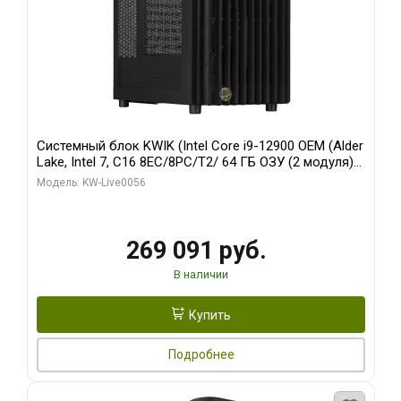
Системный блок KWIK (Intel Core i9-12900 OEM (Alder
Lake, Intel 7, C16 8EC/8PC/T2/ 64 ГБ ОЗУ (2 модуля)/
Palit RTX5080 INFINITY 3 OC 16GB GDDR7 256bit 3xDP
Модель: KW-Live0056
H/ 1 ТБ SSD)
269 091 руб.
В наличии
Купить
Подробнее