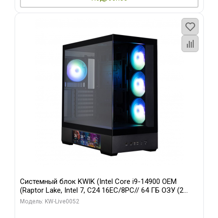
Системный блок KWIK (Intel Core i9-14900 OEM
(Raptor Lake, Intel 7, C24 16EC/8PC// 64 ГБ ОЗУ (2
модуля)/ Palit RTX5080 GAMINGPRO OC 16GB GDDR7
Модель: KW-Live0052
256bit 3xDP HD/ 512 ГБ SSD)