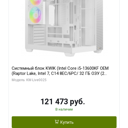
Системный блок KWIK (Intel Core i5-13600KF OEM
(Raptor Lake, Intel 7, C14 8EC/6PC/ 32 ГБ ОЗУ (2
модуля)/ Gigabyte RTX5060 WINDFORCE OC 8GB
Модель: KW-Live0025
GDDR7 128bit 3xDP / 960 ГБ SSD)
121 473 руб.
В наличии
Купить