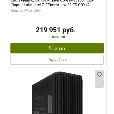
Системный блок KWIK (Intel Core i9-13900F OEM
(Raptor Lake, Intel 7, Efficient-co/ 32 ГБ ОЗУ (2
модуля)/ Gigabyte RTX5070Ti AERO OC 16GB GDDR7
Модель: KW-Live0044
256bit 3xDP HD/ 512 ГБ SSD)
219 951 руб.
В наличии
Купить
Подробнее