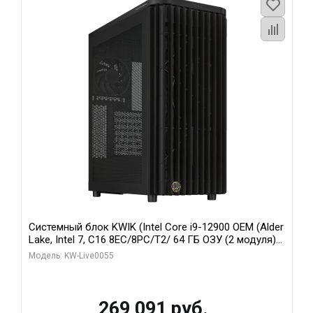
Системный блок KWIK (Intel Core i9-12900 OEM (Alder
Lake, Intel 7, C16 8EC/8PC/T2/ 64 ГБ ОЗУ (2 модуля)/
MSI RTX5080 SHADOW 3X OC 16GB GDDR7 256bit 3xDP
Модель: KW-Live0055
HDMI/ 1 ТБ SSD)
269 091 руб.