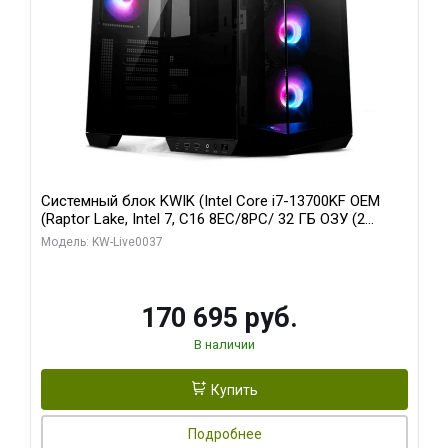
Системный блок KWIK (Intel Core i7-13700KF OEM
(Raptor Lake, Intel 7, C16 8EC/8PC/ 32 ГБ ОЗУ (2
модуля)/ Gigabyte RTX5070 AERO OC 12GB GDDR7
Модель: KW-Live0037
192bit 3xDP HDMI/ 1 ТБ SSD)
170 695 руб.
В наличии
Купить
Подробнее