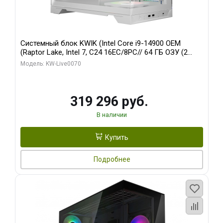
Системный блок KWIK (Intel Core i9-14900 OEM
(Raptor Lake, Intel 7, C24 16EC/8PC// 64 ГБ ОЗУ (2
модуля)/ Gigabyte RTX5080 XTREME WATERFORCE
Модель: KW-Live0070
16GB GDDR7 256bit/ 960 ГБ SSD)
319 296 руб.
В наличии
Купить
Подробнее