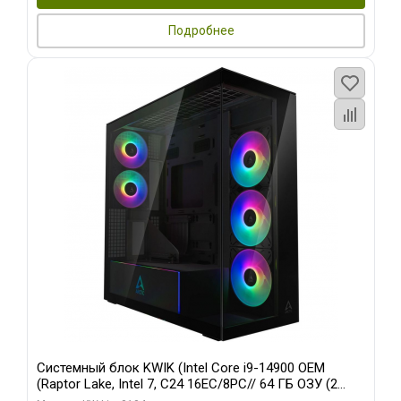
Подробнее
Системный блок KWIK (Intel Core i9-14900 OEM
(Raptor Lake, Intel 7, C24 16EC/8PC// 64 ГБ ОЗУ (2
модуля)/ Afox RTX4090 24GB GDDR6X 384-Bit 3xDP