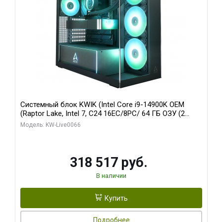
Системный блок KWIK (Intel Core i9-14900K OEM
(Raptor Lake, Intel 7, C24 16EC/8PC/ 64 ГБ ОЗУ (2
модуля)/ Gigabyte RTX5080 XTREME WATERFORCE
Модель: KW-Live0066
16GB GDDR7 256bit/ 1 ТБ SSD)
318 517 руб.
В наличии
Купить
Подробнее