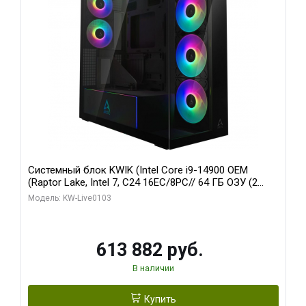
Системный блок KWIK (Intel Core i9-14900 OEM
(Raptor Lake, Intel 7, C24 16EC/8PC// 64 ГБ ОЗУ (2
модуля)/ Afox RTX4090 24GB GDDR6X 384-Bit 3xDP
Модель: KW-Live0103
HDMI ATX Turbo/ 960 ГБ SSD)
613 882 руб.
В наличии
Купить