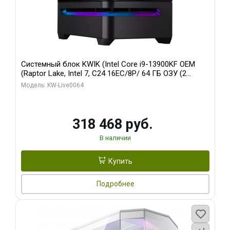
Системный блок KWIK (Intel Core i9-13900KF OEM
(Raptor Lake, Intel 7, C24 16EC/8P/ 64 ГБ ОЗУ (2
модуля)/ ASUS RTX5080 PROART OC 16GB GDDR7
Модель: KW-Live0064
256bit Type-C DP 2/ 512 ГБ SSD)
318 468 руб.
В наличии
Купить
Подробнее