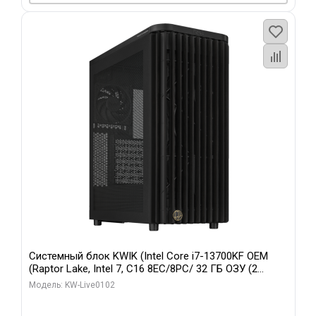
Системный блок KWIK (Intel Core i7-13700KF OEM
(Raptor Lake, Intel 7, C16 8EC/8PC/ 32 ГБ ОЗУ (2
модуля)/ Afox RTX4090 24GB GDDR6X 384-Bit 3xDP
Модель: KW-Live0102
HDMI ATX Turbo/ 960 ГБ SSD)