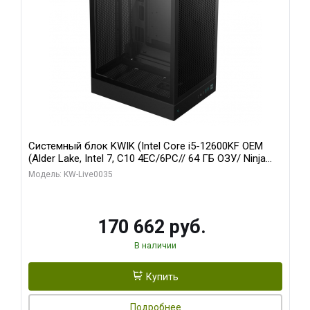
Системный блок KWIK (Intel Core i5-12600KF OEM
(Alder Lake, Intel 7, C10 4EC/6PC// 64 ГБ ОЗУ/ Ninja
Sinotex GTX1650 4GB 128bit GDDR6 DVI DP HDMI 2/
Модель: KW-Live0035
960 ГБ SSD)
170 662 руб.
В наличии
Купить
Подробнее