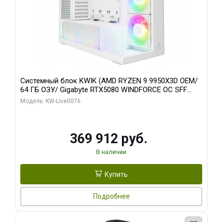
Системный блок KWIK (AMD RYZEN 9 9950X3D OEM/
64 ГБ ОЗУ/ Gigabyte RTX5080 WINDFORCE OC SFF
16GB GDDR7 256bit / 960 ГБ SSD)
Модель: KW-Live0076
369 912 руб.
В наличии
Купить
Подробнее