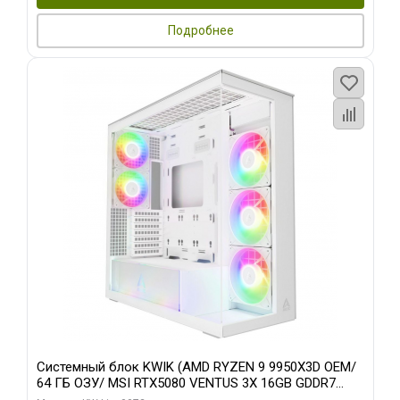
Подробнее
Системный блок KWIK (AMD RYZEN 9 9950X3D OEM/
64 ГБ ОЗУ/ MSI RTX5080 VENTUS 3X 16GB GDDR7
256bit 3xDP HDMI 3F/ 960 ГБ SSD)