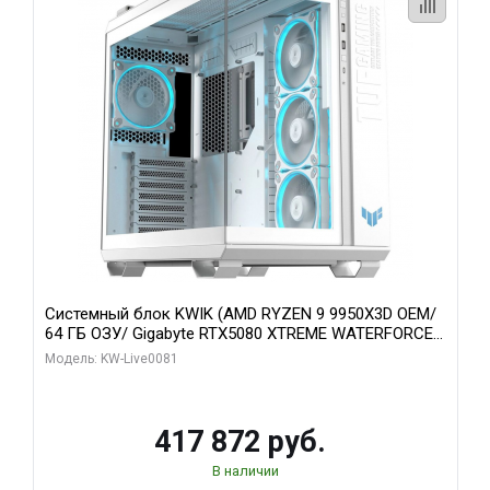
Системный блок KWIK (AMD RYZEN 9 9950X3D OEM/
64 ГБ ОЗУ/ Gigabyte RTX5080 XTREME WATERFORCE
16GB GDDR7 256bit/ 1 ТБ SSD)
Модель: KW-Live0081
417 872 руб.
В наличии