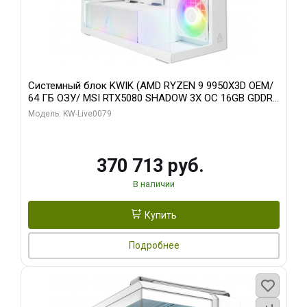
Системный блок KWIK (AMD RYZEN 9 9950X3D OEM/
64 ГБ ОЗУ/ MSI RTX5080 SHADOW 3X OC 16GB GDDR7
256bit 3xDP HDMI/ 960 ГБ SSD)
Модель: KW-Live0079
370 713 руб.
В наличии
Купить
Подробнее