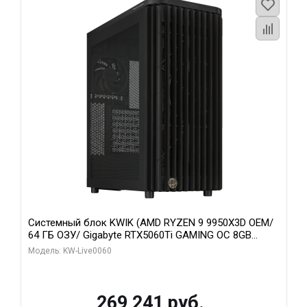
Системный блок KWIK (AMD RYZEN 9 9950X3D OEM/
64 ГБ ОЗУ/ Gigabyte RTX5060Ti GAMING OC 8GB
GDDR7 128bit 3xDP H/ 1 ТБ SSD)
Модель: KW-Live0060
269 241 руб.