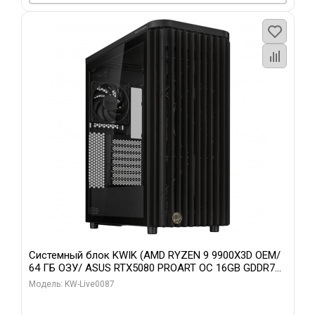
Системный блок KWIK (AMD RYZEN 9 9900X3D OEM/
64 ГБ ОЗУ/ ASUS RTX5080 PROART OC 16GB GDDR7
256bit Type-C DP 2/ 1 ТБ SSD)
Модель: KW-Live0087