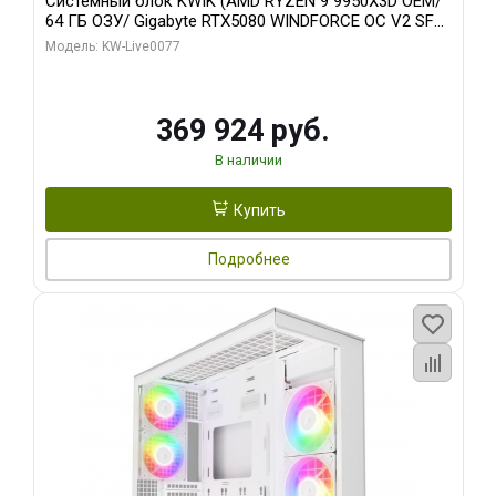
Системный блок KWIK (AMD RYZEN 9 9950X3D OEM/
64 ГБ ОЗУ/ Gigabyte RTX5080 WINDFORCE OC V2 SFF
16GB GDDR7 256b/ 960 ГБ SSD)
Модель: KW-Live0077
369 924 руб.
В наличии
Купить
Подробнее