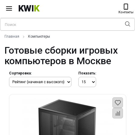
KWI
K
Контакты
Главная
Компьютеры
Готовые сборки игровых
компьютеров в Москве
Сортировка:
Показать: