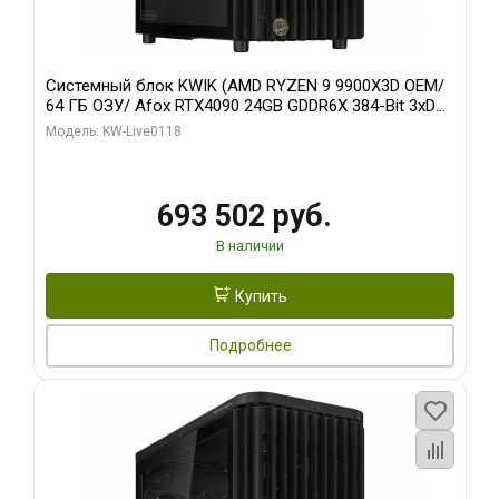
Системный блок KWIK (AMD RYZEN 9 9900X3D OEM/
64 ГБ ОЗУ/ Afox RTX4090 24GB GDDR6X 384-Bit 3xDP
HDMI ATX Turbo/ 960 ГБ SSD)
Модель: KW-Live0118
693 502 руб.
В наличии
Купить
Подробнее