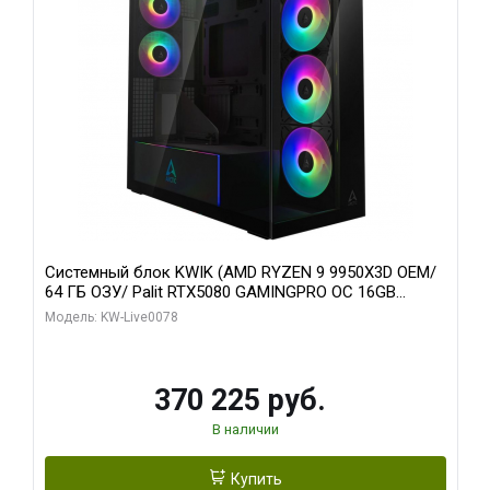
Системный блок KWIK (AMD RYZEN 9 9950X3D OEM/
64 ГБ ОЗУ/ Palit RTX5080 GAMINGPRO OC 16GB
GDDR7 256bit 3xDP HD/ 1 ТБ SSD)
Модель: KW-Live0078
370 225 руб.
В наличии
Купить