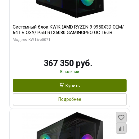
Системный блок KWIK (AMD RYZEN 9 9950X3D OEM/
64 ГБ ОЗУ/ Palit RTX5080 GAMINGPRO OC 16GB
GDDR7 256bit 3xDP HD/ 960 ГБ SSD)
Модель: KW-Live0071
367 350 руб.
В наличии
Купить
Подробнее