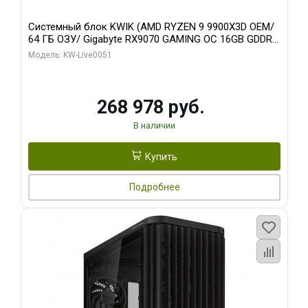
Системный блок KWIK (AMD RYZEN 9 9900X3D OEM/
64 ГБ ОЗУ/ Gigabyte RX9070 GAMING OC 16GB GDDR6
256bit 2xDP 2xH/ 960 ГБ SSD)
Модель: KW-Live0051
268 978 руб.
В наличии
Купить
Подробнее