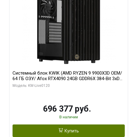
Системный блок KWIK (AMD RYZEN 9 9900X3D OEM/
64 ГБ ОЗУ/ Afox RTX4090 24GB GDDR6X 384-Bit 3xDP
HDMI ATX Turbo/ 1 ТБ SSD)
Модель: KW-Live0120
696 377 руб.
В наличии
Купить