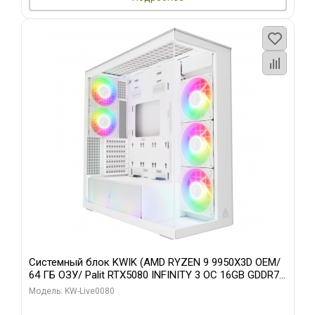
Системный блок KWIK (AMD RYZEN 9 9950X3D OEM/
64 ГБ ОЗУ/ Palit RTX5080 INFINITY 3 OC 16GB GDDR7
256bit 3xDP H/ 960 ГБ SSD)
Модель: KW-Live0080