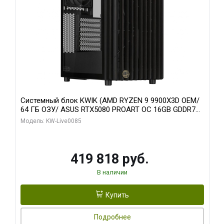
Системный блок KWIK (AMD RYZEN 9 9900X3D OEM/
64 ГБ ОЗУ/ ASUS RTX5080 PROART OC 16GB GDDR7
256bit Type-C DP 2/ 960 ГБ SSD)
Модель: KW-Live0085
419 818 руб.
В наличии
Купить
Подробнее