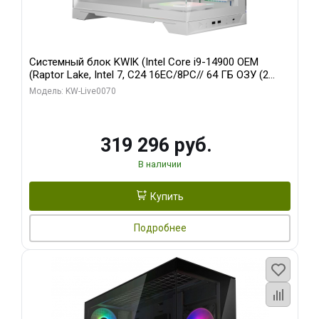
Системный блок KWIK (Intel Core i9-14900 OEM
(Raptor Lake, Intel 7, C24 16EC/8PC// 64 ГБ ОЗУ (2
модуля)/ Gigabyte RTX5080 XTREME WATERFORCE
Модель: KW-Live0070
16GB GDDR7 256bit/ 960 ГБ SSD)
319 296 руб.
В наличии
Купить
Подробнее