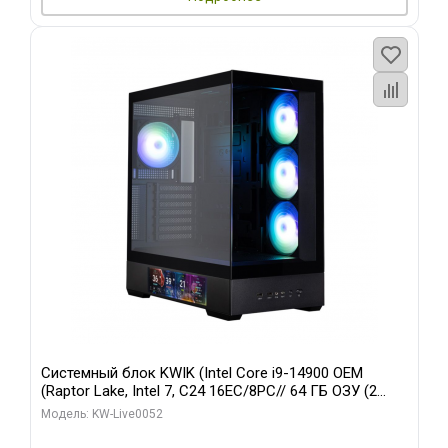
Системный блок KWIK (Intel Core i9-14900 OEM
(Raptor Lake, Intel 7, C24 16EC/8PC// 64 ГБ ОЗУ (2
модуля)/ Palit RTX5080 GAMINGPRO OC 16GB GDDR7
Модель: KW-Live0052
256bit 3xDP HD/ 512 ГБ SSD)