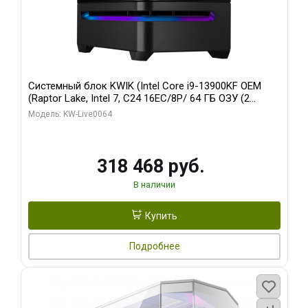
Системный блок KWIK (Intel Core i9-13900KF OEM
(Raptor Lake, Intel 7, C24 16EC/8P/ 64 ГБ ОЗУ (2
модуля)/ ASUS RTX5080 PROART OC 16GB GDDR7
Модель: KW-Live0064
256bit Type-C DP 2/ 512 ГБ SSD)
318 468 руб.
В наличии
Купить
Подробнее