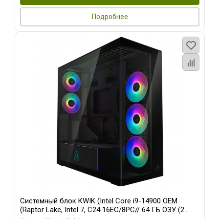
Подробнее
Системный блок KWIK (Intel Core i9-14900 OEM
(Raptor Lake, Intel 7, C24 16EC/8PC// 64 ГБ ОЗУ (2
модуля)/ Afox RTX4090 24GB GDDR6X 384-Bit 3xDP