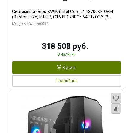
Системный блок KWIK (Intel Core i7-13700KF OEM
(Raptor Lake, Intel 7, C16 8EC/8PC/ 64 ГБ ОЗУ (2
модуля)/ ASUS RTX5080 PROART OC 16GB GDDR7
Модель: KW-Live0065
256bit Type-C DP 2/ 1 ТБ SSD)
318 508 руб.
В наличии
Купить
Подробнее