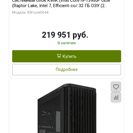
Системный блок KWIK (Intel Core i9-13900F OEM
(Raptor Lake, Intel 7, Efficient-co/ 32 ГБ ОЗУ (2
модуля)/ Gigabyte RTX5070Ti AERO OC 16GB GDDR7
Модель: KW-Live0044
256bit 3xDP HD/ 512 ГБ SSD)
219 951 руб.
В наличии
Купить
Подробнее