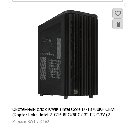
Системный блок KWIK (Intel Core i7-13700KF OEM
(Raptor Lake, Intel 7, C16 8EC/8PC/ 32 ГБ ОЗУ (2
модуля)/ Afox RTX4090 24GB GDDR6X 384-Bit 3xDP
Модель: KW-Live0102
HDMI ATX Turbo/ 960 ГБ SSD)