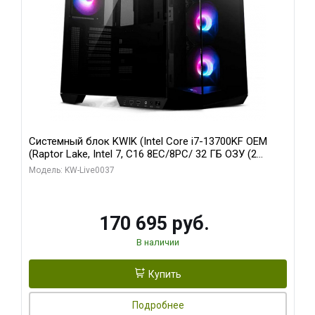
Системный блок KWIK (Intel Core i7-13700KF OEM
(Raptor Lake, Intel 7, C16 8EC/8PC/ 32 ГБ ОЗУ (2
модуля)/ Gigabyte RTX5070 AERO OC 12GB GDDR7
Модель: KW-Live0037
192bit 3xDP HDMI/ 1 ТБ SSD)
170 695 руб.
В наличии
Купить
Подробнее