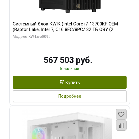
Системный блок KWIK (Intel Core i7-13700KF OEM
(Raptor Lake, Intel 7, C16 8EC/8PC/ 32 ГБ ОЗУ (2
модуля)/ Afox RTX4090 24GB GDDR6X 384-Bit 3xDP
Модель: KW-Live0095
HDMI ATX Turbo/ 512 ГБ SSD)
567 503 руб.
В наличии
Купить
Подробнее