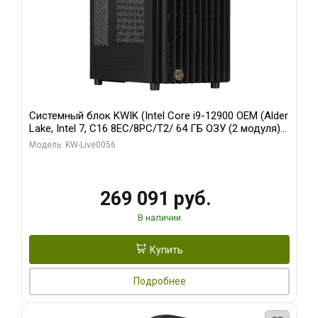
Системный блок KWIK (Intel Core i9-12900 OEM (Alder
Lake, Intel 7, C16 8EC/8PC/T2/ 64 ГБ ОЗУ (2 модуля)/
Palit RTX5080 INFINITY 3 OC 16GB GDDR7 256bit 3xDP
Модель: KW-Live0056
H/ 1 ТБ SSD)
269 091 руб.
В наличии
Купить
Подробнее