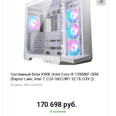
Системный блок KWIK (Intel Core i9-13900KF OEM
(Raptor Lake, Intel 7, C24 16EC/8P/ 32 ГБ ОЗУ (2
модуля)/ Gigabyte RX9070XT GAMING OC 16GB GDDR6
Модель: KW-Live0038
256bit 2xDP 2/ 960 ГБ SSD)
170 698 руб.
В наличии