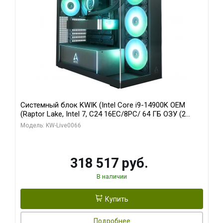
Системный блок KWIK (Intel Core i9-14900K OEM
(Raptor Lake, Intel 7, C24 16EC/8PC/ 64 ГБ ОЗУ (2
модуля)/ Gigabyte RTX5080 XTREME WATERFORCE
Модель: KW-Live0066
16GB GDDR7 256bit/ 1 ТБ SSD)
318 517 руб.
В наличии
Купить
Подробнее