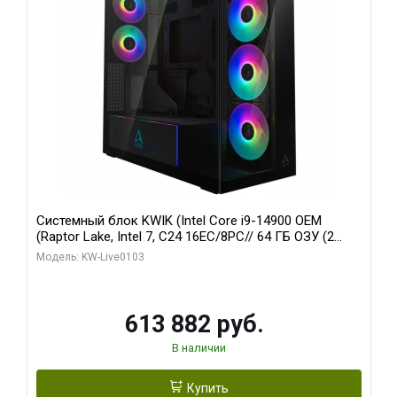
Системный блок KWIK (Intel Core i9-14900 OEM
(Raptor Lake, Intel 7, C24 16EC/8PC// 64 ГБ ОЗУ (2
модуля)/ Afox RTX4090 24GB GDDR6X 384-Bit 3xDP
Модель: KW-Live0103
HDMI ATX Turbo/ 960 ГБ SSD)
613 882 руб.
В наличии
Купить