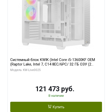
Системный блок KWIK (Intel Core i5-13600KF OEM
(Raptor Lake, Intel 7, C14 8EC/6PC/ 32 ГБ ОЗУ (2
модуля)/ Gigabyte RTX5060 WINDFORCE OC 8GB
Модель: KW-Live0025
GDDR7 128bit 3xDP / 960 ГБ SSD)
121 473 руб.
В наличии
Купить