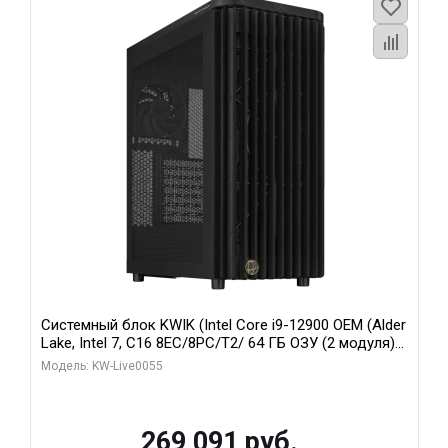
Системный блок KWIK (Intel Core i9-12900 OEM (Alder
Lake, Intel 7, C16 8EC/8PC/T2/ 64 ГБ ОЗУ (2 модуля)/
MSI RTX5080 SHADOW 3X OC 16GB GDDR7 256bit 3xDP
Модель: KW-Live0055
HDMI/ 1 ТБ SSD)
269 091 руб.