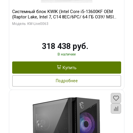
Системный блок KWIK (Intel Core i5-13600KF OEM
(Raptor Lake, Intel 7, C14 8EC/6PC/ 64 ГБ ОЗУ/ MSI
RTX5080 VENTUS 3X OC 16GB GDDR7 256bit 3xDP
Модель: KW-Live0063
HDMI/ 512 ГБ SSD)
318 438 руб.
В наличии
Купить
Подробнее