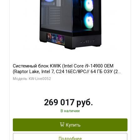
Системный блок KWIK (Intel Core i9-14900 OEM
(Raptor Lake, Intel 7, C24 16EC/8PC// 64 ГБ ОЗУ (2
модуля)/ Palit RTX5080 GAMINGPRO OC 16GB GDDR7
Модель: KW-Live0052
256bit 3xDP HD/ 512 ГБ SSD)
269 017 руб.
В наличии
Купить
Подробнее