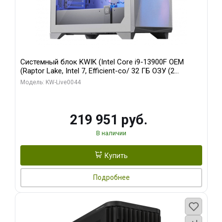
Системный блок KWIK (Intel Core i9-13900F OEM
(Raptor Lake, Intel 7, Efficient-co/ 32 ГБ ОЗУ (2
модуля)/ Gigabyte RTX5070Ti AERO OC 16GB GDDR7
Модель: KW-Live0044
256bit 3xDP HD/ 512 ГБ SSD)
219 951 руб.
В наличии
Купить
Подробнее