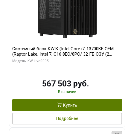
Системный блок KWIK (Intel Core i7-13700KF OEM
(Raptor Lake, Intel 7, C16 8EC/8PC/ 32 ГБ ОЗУ (2
модуля)/ Afox RTX4090 24GB GDDR6X 384-Bit 3xDP
Модель: KW-Live0095
HDMI ATX Turbo/ 512 ГБ SSD)
567 503 руб.
В наличии
Купить
Подробнее