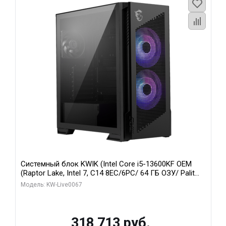
Системный блок KWIK (Intel Core i5-13600KF OEM
(Raptor Lake, Intel 7, C14 8EC/6PC/ 64 ГБ ОЗУ/ Palit
RTX5080 GAMINGPRO OC 16GB GDDR7 256bit 3xDP
Модель: KW-Live0067
HD/ 960 ГБ SSD)
318 713 руб.