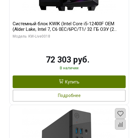
Системный блок KWIK (Intel Core i5-12400F OEM
(Alder Lake, Intel 7, C6 0EC/6PC/T1/ 32 ГБ ОЗУ (2
модуля)/ Ninja Sinotex GTX1660 SUPER 6GB GDDR6
Модель: KW-Live0018
192bit DVI DP / 960 ГБ SSD)
72 303 руб.
В наличии
Купить
Подробнее