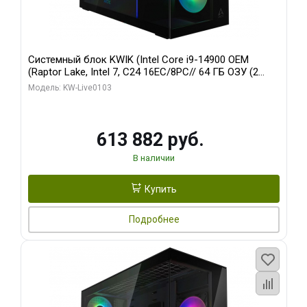
Системный блок KWIK (Intel Core i9-14900 OEM
(Raptor Lake, Intel 7, C24 16EC/8PC// 64 ГБ ОЗУ (2
модуля)/ Afox RTX4090 24GB GDDR6X 384-Bit 3xDP
Модель: KW-Live0103
HDMI ATX Turbo/ 960 ГБ SSD)
613 882 руб.
В наличии
Купить
Подробнее