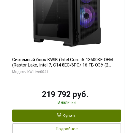
Системный блок KWIK (Intel Core i5-13600KF OEM
(Raptor Lake, Intel 7, C14 8EC/6PC/ 16 ГБ ОЗУ (2
модуля)/ Palit RTX5080 GAMINGPRO OC 16GB GDDR7
Модель: KW-Live0041
256bit 3xDP HD/ 512 ГБ SSD)
219 792 руб.
В наличии
Купить
Подробнее