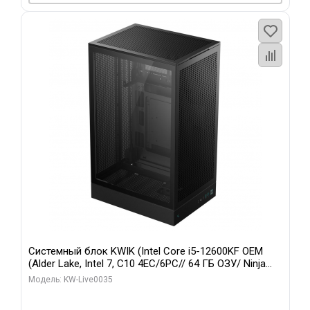
Системный блок KWIK (Intel Core i5-12600KF OEM
(Alder Lake, Intel 7, C10 4EC/6PC// 64 ГБ ОЗУ/ Ninja
Sinotex GTX1650 4GB 128bit GDDR6 DVI DP HDMI 2/
Модель: KW-Live0035
960 ГБ SSD)