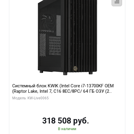
Системный блок KWIK (Intel Core i7-13700KF OEM
(Raptor Lake, Intel 7, C16 8EC/8PC/ 64 ГБ ОЗУ (2
модуля)/ ASUS RTX5080 PROART OC 16GB GDDR7
Модель: KW-Live0065
256bit Type-C DP 2/ 1 ТБ SSD)
318 508 руб.
В наличии