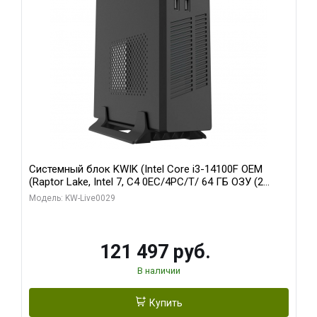
Системный блок KWIK (Intel Core i3-14100F OEM
(Raptor Lake, Intel 7, C4 0EC/4PC/T/ 64 ГБ ОЗУ (2
модуля)/ MSI RTX5060Ti SHADOW 2X OC PLUS 8GB
Модель: KW-Live0029
GDDR7 128bit 3xD/ 960 ГБ SSD)
121 497 руб.
В наличии
Купить