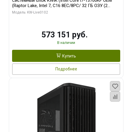
Системный блок KWIK (Intel Core i7-13700KF OEM
(Raptor Lake, Intel 7, C16 8EC/8PC/ 32 ГБ ОЗУ (2
модуля)/ Afox RTX4090 24GB GDDR6X 384-Bit 3xDP
Модель: KW-Live0102
HDMI ATX Turbo/ 960 ГБ SSD)
573 151 руб.
В наличии
Купить
Подробнее