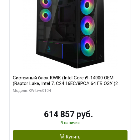
Системный блок KWIK (Intel Core i9-14900 OEM
(Raptor Lake, Intel 7, C24 16EC/8PC// 64 ГБ ОЗУ (2
модуля)/ Afox RTX4090 24GB GDDR6X 384-Bit 3xDP
Модель: KW-Live0104
HDMI ATX Turbo/ 1 ТБ SSD)
614 857 руб.
В наличии
Купить