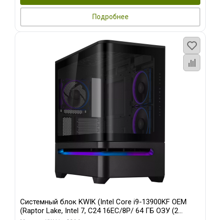
Подробнее
Системный блок KWIK (Intel Core i9-13900KF OEM
(Raptor Lake, Intel 7, C24 16EC/8P/ 64 ГБ ОЗУ (2
модуля)/ ASUS RTX5080 PROART OC 16GB GDDR7