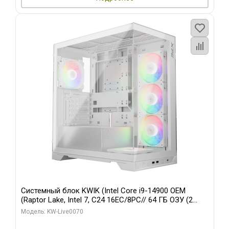
Системный блок KWIK (Intel Core i9-14900 OEM
(Raptor Lake, Intel 7, C24 16EC/8PC// 64 ГБ ОЗУ (2
модуля)/ Gigabyte RTX5080 XTREME WATERFORCE
Модель: KW-Live0070
16GB GDDR7 256bit/ 960 ГБ SSD)