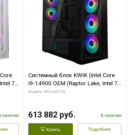
 Core
Системный блок KWIK (Intel Core
ntel 7,
i9-14900 OEM (Raptor Lake, Intel 7,
(2
C24 16EC/8PC// 64 ГБ ОЗУ (2
Модель: KW-Live0103
модуля)/ Afox RTX4090 24GB
B
GDDR6X 384-Bit 3xDP HDMI ATX
613 882 руб.
Turbo/ 960 ГБ SSD)
В наличии
В наличии
бнее
Подробнее
Купить