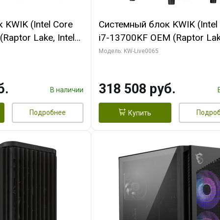
KWIK (Intel Core
Системный блок KWIK (Intel
Raptor Lake, Intel
i7-13700KF OEM (Raptor Lake
 32 ГБ ОЗУ (2
7, C16 8EC/8PC/ 64 ГБ ОЗУ 
Модель: KW-Live0065
yte RTX5070Ti
модуля)/ ASUS RTX5080 P
GDDR7 256bit 3xDP
OC 16GB GDDR7 256bit Typ
б.
318 508 руб.
)
2/ 1 ТБ SSD)
В наличии
Подробнее
Подро
Купить