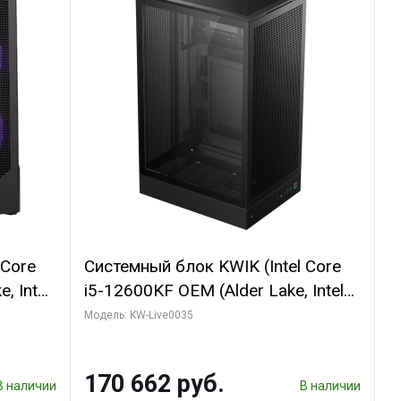
 Core
Системный блок KWIK (Intel Core
, Intel
i5-12600KF OEM (Alder Lake, Intel
(2
7, C10 4EC/6PC// 64 ГБ ОЗУ/ Ninja
Модель: KW-Live0035
Sinotex GTX1650 4GB 128bit
R7
GDDR6 DVI DP HDMI 2/ 960 ГБ
170 662 руб.
D)
SSD)
В наличии
В наличии