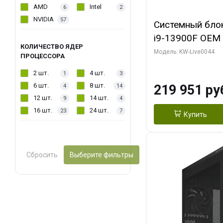
AMD
Intel
6
2
NVIDIA
57
Системный блок 
i9-13900F OEM (
КОЛИЧЕСТВО ЯДЕР
7, Efficient-co/
Модель: KW-Live0044
ПРОЦЕССОРА
модуля)/ Gigab
2 шт.
4 шт.
1
3
AERO OC 16GB 
6 шт.
8 шт.
219 951 ру
4
14
HD/ 512 ГБ SSD
12 шт.
14 шт.
9
4
16 шт.
24 шт.
23
7
Купить
Сбросить
Выберите фильтры