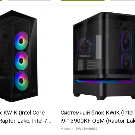
KWIK (Intel Core
Системный блок KWIK (Intel
ptor Lake, Intel 7,
i9-13900KF OEM (Raptor Lake
 64 ГБ ОЗУ (2
7, C24 16EC/8P/ 64 ГБ ОЗУ 
Модель: KW-Live0064