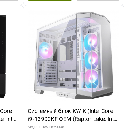
 Core
Системный блок KWIK (Intel Core
, Intel
i9-13900KF OEM (Raptor Lake, Intel
(2
7, C24 16EC/8P/ 32 ГБ ОЗУ (2
Модель: KW-Live0038