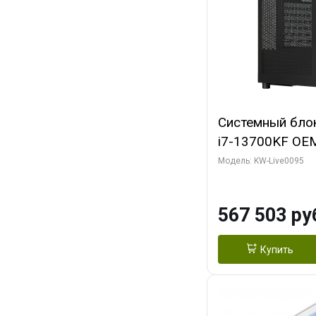
Системный блок 
i7-13700KF OEM 
7, C16 8EC/8PC
Модель: KW-Live0095
модуля)/ Afox
GDDR6X 384-Bi
567 503 ру
Turbo/ 512 ГБ 
Купить