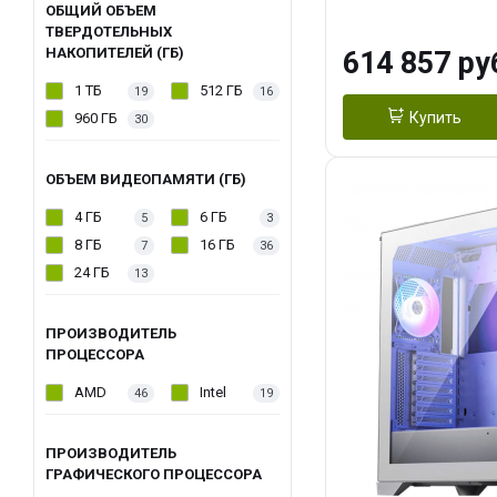
модуля)/ Afox
ОБЩИЙ ОБЪЕМ
ТВЕРДОТЕЛЬНЫХ
GDDR6X 384-Bi
НАКОПИТЕЛЕЙ (ГБ)
614 857 ру
Turbo/ 1 ТБ SS
1 ТБ
512 ГБ
19
16
Купить
960 ГБ
30
ОБЪЕМ ВИДЕОПАМЯТИ (ГБ)
4 ГБ
6 ГБ
5
3
8 ГБ
16 ГБ
7
36
24 ГБ
13
ПРОИЗВОДИТЕЛЬ
ПРОЦЕССОРА
AMD
Intel
46
19
ПРОИЗВОДИТЕЛЬ
ГРАФИЧЕСКОГО ПРОЦЕССОРА