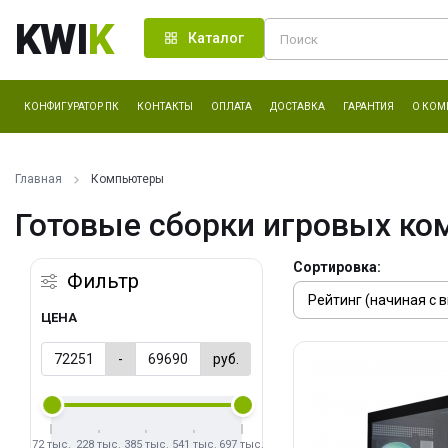
KWI
K
Каталог
КОНФИГУРАТОР ПК
КОНТАКТЫ
ОПЛАТА
ДОСТАВКА
ГАРАНТИЯ
О КОМ
Главная
Компьютеры
Готовые сборки игровых ко
Сортировка:
Фильтр
ЦЕНА
-
руб.
72 тыс.
228 тыс.
385 тыс.
541 тыс.
697 тыс.