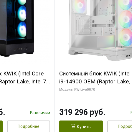
KWIK (Intel Core
Системный блок KWIK (Intel
ptor Lake, Intel 7,
i9-14900 OEM (Raptor Lake, I
 64 ГБ ОЗУ (2
C24 16EC/8PC// 64 ГБ ОЗУ 
Модель: KW-Live0070
 RTX5080
модуля)/ Gigabyte RTX5080
 16GB GDDR7
XTREME WATERFORCE 16G
б.
319 296 руб.
/ 512 ГБ SSD)
GDDR7 256bit/ 960 ГБ SSD)
В наличии
Подробнее
Подро
Купить