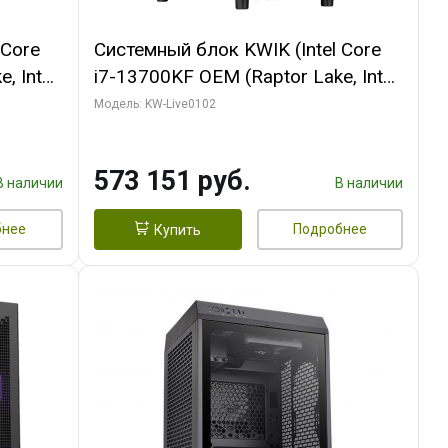
 Core
Системный блок KWIK (Intel Core
, Intel
i7-13700KF OEM (Raptor Lake, Intel
(2
7, C16 8EC/8PC/ 32 ГБ ОЗУ (2
Модель: KW-Live0102
ROART
модуля)/ Afox RTX4090 24GB
e-C DP
GDDR6X 384-Bit 3xDP HDMI ATX
573 151 руб.
Turbo/ 960 ГБ SSD)
В наличии
В наличии
бнее
Подробнее
Купить