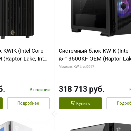
KWIK (Intel Core
Системный блок KWIK (Intel
(Raptor Lake, Intel
i5-13600KF OEM (Raptor Lake
/ 32 ГБ ОЗУ (2
7, C14 8EC/6PC/ 64 ГБ ОЗУ/ 
Модель: KW-Live0067
 RTX4090 24GB
RTX5080 GAMINGPRO OC 1
t 3xDP HDMI ATX
GDDR7 256bit 3xDP HD/ 96
б.
318 713 руб.
SSD)
SSD)
В наличии
Подробнее
Подро
Купить