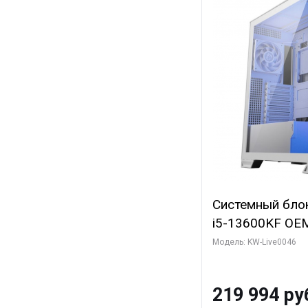
Системный блок 
i5-13600KF OEM 
7, C14 8EC/6PC
Модель: KW-Live0046
Gigabyte RTX5
8GB GDDR7 128b
219 994 ру
SSD)