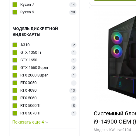
Ryzen 7
14
Ryzen 9
28
МОДЕЛЬ ДИСКРЕТНОЙ
ВИДЕОКАРТЫ
A310
2
GTX 1050 Ti
1
GTX 1650
1
GTX 1660 Super
2
RTX 2060 Super
1
RTX 3050
1
RTX 4090
13
RTX 5060
1
RTX 5060 Ti
5
Системный блок 
RTX 5070 Ti
1
i9-14900 OEM (Ra
Показать еще 4
C24 16EC/8PC//
Модель: KW-Live0104