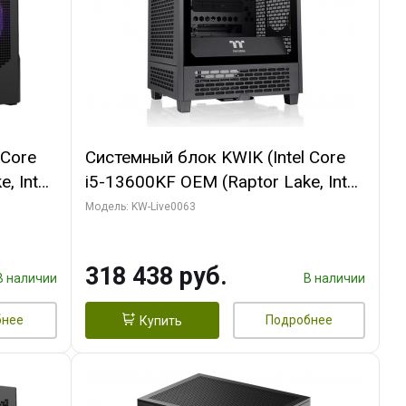
 Core
Системный блок KWIK (Intel Core
, Intel
i5-13600KF OEM (Raptor Lake, Intel
Palit
7, C14 8EC/6PC/ 64 ГБ ОЗУ/ MSI
Модель: KW-Live0063
6GB
RTX5080 VENTUS 3X OC 16GB
0 ГБ
GDDR7 256bit 3xDP HDMI/ 512 ГБ
318 438 руб.
SSD)
В наличии
В наличии
бнее
Подробнее
Купить