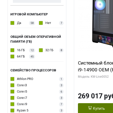
ИГРОВОЙ КОМПЬЮТЕР
Да
Нет
58
7
ОБЩИЙ ОБЪЕМ ОПЕРАТИВНОЙ
ПАМЯТИ (ГБ)
16 ГБ
32 ГБ
12
8
64 ГБ
45
Системный блок 
i9-14900 OEM (Ra
СЕМЕЙСТВО ПРОЦЕССОРОВ
C24 16EC/8PC//
Модель: KW-Live0052
Athlon PRO
1
модуля)/ Palit
Core i3
3
GAMINGPRO OC
Core i5
6
269 017 ру
256bit 3xDP HD
Core i7
3
Core i9
7
Купить
Ryzen 5
3