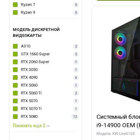
Ryzen 7
5
Ryzen 9
5
МОДЕЛЬ ДИСКРЕТНОЙ
ВИДЕОКАРТЫ
A310
2
GTX 1660 Super
2
RTX 2060 Super
1
RTX 3050
1
RTX 4090
6
RTX 5060
1
RTX 5060 Ti
2
RTX 5070
1
RTX 5070 Ti
1
Системный блок 
RTX 5080
12
i9-14900 OEM (Ra
Показать еще 2
C24 16EC/8PC//
Модель: KW-Live0103