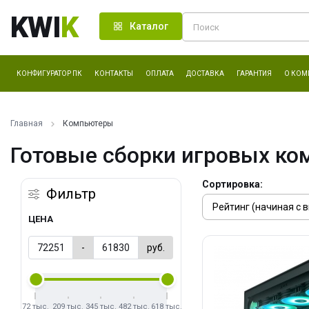
KWI
K
Каталог
КОНФИГУРАТОР ПК
КОНТАКТЫ
ОПЛАТА
ДОСТАВКА
ГАРАНТИЯ
О КОМ
Главная
Компьютеры
Готовые сборки игровых ко
Сортировка:
Фильтр
ЦЕНА
-
руб.
72 тыс.
209 тыс.
345 тыс.
482 тыс.
618 тыс.