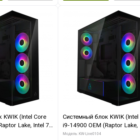
KWIK (Intel Core
Системный блок KWIK (Intel
ptor Lake, Intel 7,
i9-14900 OEM (Raptor Lake, I
 64 ГБ ОЗУ (2
C24 16EC/8PC// 64 ГБ ОЗУ 
Модель: KW-Live0104