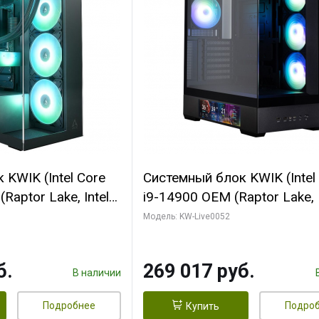
KWIK (Intel Core
Системный блок KWIK (Intel
Raptor Lake, Intel
i9-14900 OEM (Raptor Lake, I
C/ 64 ГБ ОЗУ (2
C24 16EC/8PC// 64 ГБ ОЗУ 
Модель: KW-Live0052
yte RTX5080
модуля)/ Palit RTX5080
FORCE 16GB
GAMINGPRO OC 16GB GDD
б.
269 017 руб.
1 ТБ SSD)
256bit 3xDP HD/ 512 ГБ SS
В наличии
Подробнее
Подро
Купить