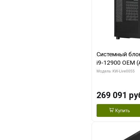
Системный блок 
i9-12900 OEM (Al
C16 8EC/8PC/T2
Модель: KW-Live0055
модуля)/ MSI 
3X OC 16GB GD
269 091 ру
HDMI/ 1 ТБ SS
Купить