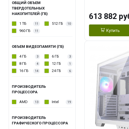
модуля)/ Afox
ОБЩИЙ ОБЪЕМ
ТВЕРДОТЕЛЬНЫХ
GDDR6X 384-Bi
НАКОПИТЕЛЕЙ (ГБ)
613 882 ру
Turbo/ 960 ГБ 
1 ТБ
512 ГБ
11
10
Купить
960 ГБ
11
ОБЪЕМ ВИДЕОПАМЯТИ (ГБ)
4 ГБ
6 ГБ
3
3
8 ГБ
12 ГБ
4
1
16 ГБ
24 ГБ
14
6
ПРОИЗВОДИТЕЛЬ
ПРОЦЕССОРА
AMD
Intel
13
19
ПРОИЗВОДИТЕЛЬ
ГРАФИЧЕСКОГО ПРОЦЕССОРА