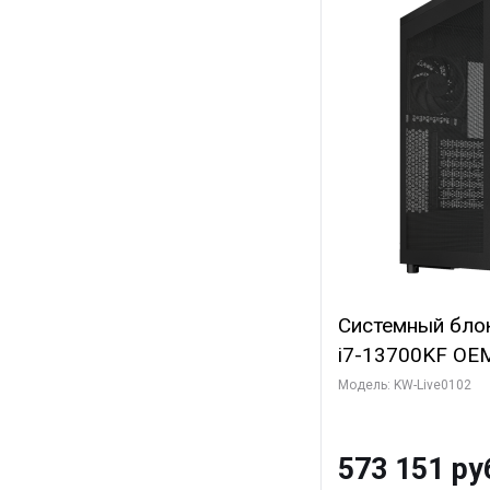
Системный блок 
i7-13700KF OEM 
7, C16 8EC/8PC
Модель: KW-Live0102
модуля)/ Afox
GDDR6X 384-Bi
573 151 ру
Turbo/ 960 ГБ 