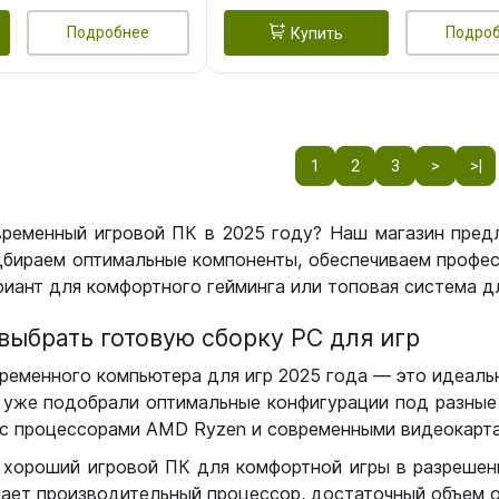
Подробнее
Подро
Купить
1
2
3
>
>|
временный игровой ПК в 2025 году? Наш магазин пред
бираем оптимальные компоненты, обеспечиваем профес
иант для комфортного гейминга или топовая система дл
выбрать готовую сборку РС для игр
ременного компьютера для игр 2025 года — это идеальн
уже подобрали оптимальные конфигурации под разные 
с процессорами AMD Ryzen и современными видеокарта
 хороший игровой ПК для комфортной игры в разрешении
чает производительный процессор, достаточный объем о