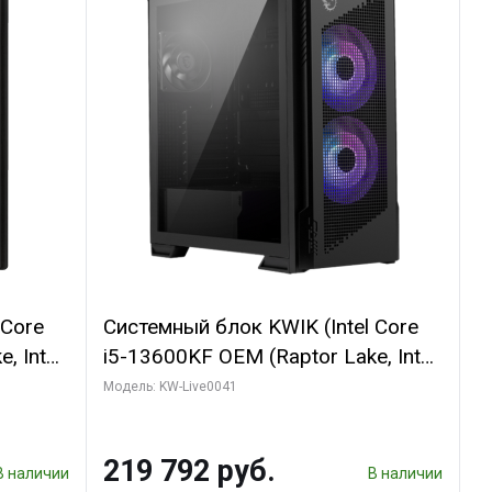
 Core
Системный блок KWIK (Intel Core
, Intel
i5-13600KF OEM (Raptor Lake, Intel
(2
7, C14 8EC/6PC/ 16 ГБ ОЗУ (2
Модель: KW-Live0041
GB
модуля)/ Palit RTX5080
 ATX
GAMINGPRO OC 16GB GDDR7
219 792 руб.
256bit 3xDP HD/ 512 ГБ SSD)
В наличии
В наличии