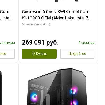
 Core
Системный блок KWIK (Intel Core
 Intel
i9-12900 OEM (Alder Lake, Intel 7,
C16 8EC/8PC/T2/ 64 ГБ ОЗУ (2
Модель: KW-Live0056
Ti
модуля)/ Palit RTX5080 INFINITY 3
t 3xDP
OC 16GB GDDR7 256bit 3xDP H/ 1
269 091 руб.
ТБ SSD)
В наличии
В наличии
бнее
Подробнее
Купить