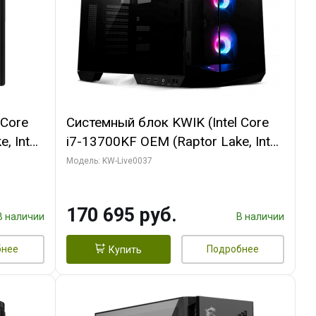
 Core
Системный блок KWIK (Intel Core
, Intel
i7-13700KF OEM (Raptor Lake, Intel
(2
7, C16 8EC/8PC/ 32 ГБ ОЗУ (2
Модель: KW-Live0037
ROART
модуля)/ Gigabyte RTX5070 AERO
e-C DP
OC 12GB GDDR7 192bit 3xDP
170 695 руб.
HDMI/ 1 ТБ SSD)
В наличии
В наличии
бнее
Подробнее
Купить