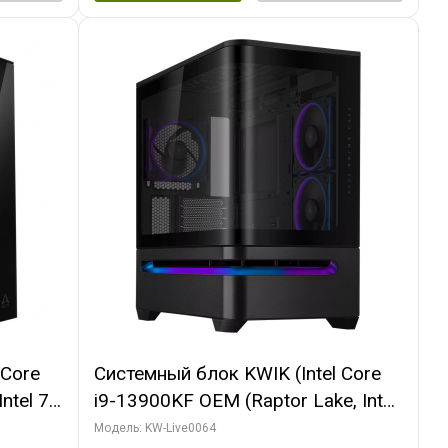
 Core
Системный блок KWIK (Intel Core
ntel 7,
i9-13900KF OEM (Raptor Lake, Intel
(2
7, C24 16EC/8P/ 64 ГБ ОЗУ (2
Модель: KW-Live0064