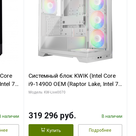
 Core
Системный блок KWIK (Intel Core
ntel 7,
i9-14900 OEM (Raptor Lake, Intel 7,
(2
C24 16EC/8PC// 64 ГБ ОЗУ (2
Модель: KW-Live0070
модуля)/ Gigabyte RTX5080
R7
XTREME WATERFORCE 16GB
319 296 руб.
D)
GDDR7 256bit/ 960 ГБ SSD)
В наличии
В наличии
бнее
Подробнее
Купить