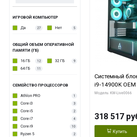
ИГРОВОЙ КОМПЬЮТЕР
Да
Нет
27
5
ОБЩИЙ ОБЪЕМ ОПЕРАТИВНОЙ
ПАМЯТИ (ГБ)
16 ГБ
32 ГБ
12
9
64 ГБ
11
Системный блок 
i9-14900K OEM (
СЕМЕЙСТВО ПРОЦЕССОРОВ
7, C24 16EC/8P
Модель: KW-Live0066
Athlon PRO
1
модуля)/ Gigab
Core i3
3
XTREME WATER
Core i5
2
318 517 ру
GDDR7 256bit/ 
Core i7
4
Core i9
10
Купить
Ryzen 5
2