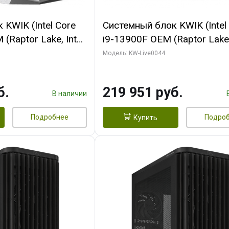
KWIK (Intel Core
Системный блок KWIK (Intel
(Raptor Lake, Intel
i9-13900F OEM (Raptor Lake,
/ 32 ГБ ОЗУ (2
7, Efficient-co/ 32 ГБ ОЗУ (2
Модель: KW-Live0044
yte RX9070XT
модуля)/ Gigabyte RTX5070
B GDDR6 256bit
AERO OC 16GB GDDR7 256bi
б.
219 951 руб.
 SSD)
HD/ 512 ГБ SSD)
В наличии
Подробнее
Подро
Купить