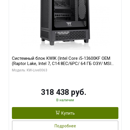
Системный блок KWIK (Intel Core i5-13600KF OEM
(Raptor Lake, Intel 7, C14 8EC/6PC/ 64 ГБ ОЗУ/ MSI
RTX5080 VENTUS 3X OC 16GB GDDR7 256bit 3xDP
Модель: KW-Live0063
HDMI/ 512 ГБ SSD)
318 438 руб.
В наличии
Купить
Подробнее