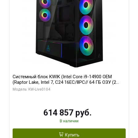
Системный блок KWIK (Intel Core i9-14900 OEM
(Raptor Lake, Intel 7, C24 16EC/8PC// 64 ГБ ОЗУ (2
модуля)/ Afox RTX4090 24GB GDDR6X 384-Bit 3xDP
Модель: KW-Live0104
HDMI ATX Turbo/ 1 ТБ SSD)
614 857 руб.
В наличии
Купить