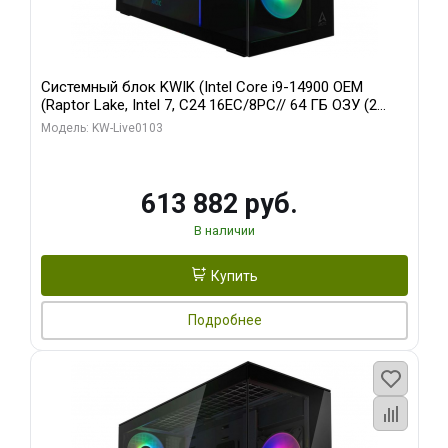
Системный блок KWIK (Intel Core i9-14900 OEM
(Raptor Lake, Intel 7, C24 16EC/8PC// 64 ГБ ОЗУ (2
модуля)/ Afox RTX4090 24GB GDDR6X 384-Bit 3xDP
Модель: KW-Live0103
HDMI ATX Turbo/ 960 ГБ SSD)
613 882 руб.
В наличии
Купить
Подробнее