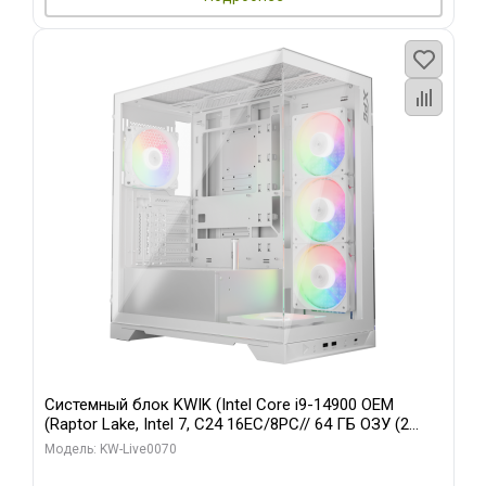
Системный блок KWIK (Intel Core i9-14900 OEM
(Raptor Lake, Intel 7, C24 16EC/8PC// 64 ГБ ОЗУ (2
модуля)/ Gigabyte RTX5080 XTREME WATERFORCE
Модель: KW-Live0070
16GB GDDR7 256bit/ 960 ГБ SSD)