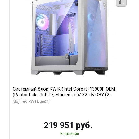
Системный блок KWIK (Intel Core i9-13900F OEM
(Raptor Lake, Intel 7, Efficient-co/ 32 ГБ ОЗУ (2
модуля)/ Gigabyte RTX5070Ti AERO OC 16GB GDDR7
Модель: KW-Live0044
256bit 3xDP HD/ 512 ГБ SSD)
219 951 руб.
В наличии