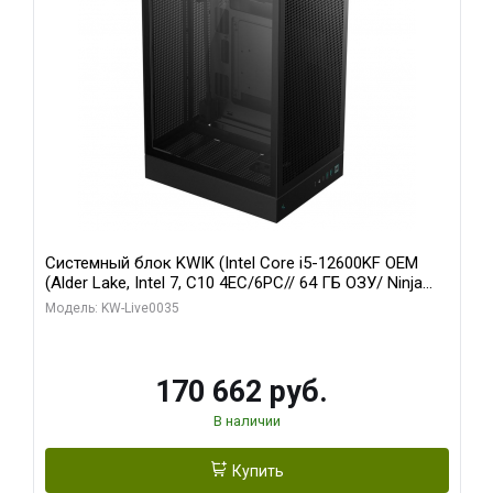
Системный блок KWIK (Intel Core i5-12600KF OEM
(Alder Lake, Intel 7, C10 4EC/6PC// 64 ГБ ОЗУ/ Ninja
Sinotex GTX1650 4GB 128bit GDDR6 DVI DP HDMI 2/
Модель: KW-Live0035
960 ГБ SSD)
170 662 руб.
В наличии
Купить