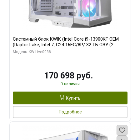
Системный блок KWIK (Intel Core i9-13900KF OEM
(Raptor Lake, Intel 7, C24 16EC/8P/ 32 ГБ ОЗУ (2
модуля)/ Gigabyte RX9070XT GAMING OC 16GB GDDR6
Модель: KW-Live0038
256bit 2xDP 2/ 960 ГБ SSD)
170 698 руб.
В наличии
Купить
Подробнее