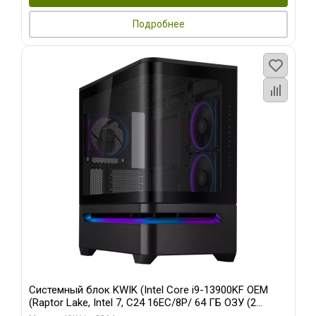
Подробнее
Системный блок KWIK (Intel Core i9-13900KF OEM
(Raptor Lake, Intel 7, C24 16EC/8P/ 64 ГБ ОЗУ (2
модуля)/ ASUS RTX5080 PROART OC 16GB GDDR7