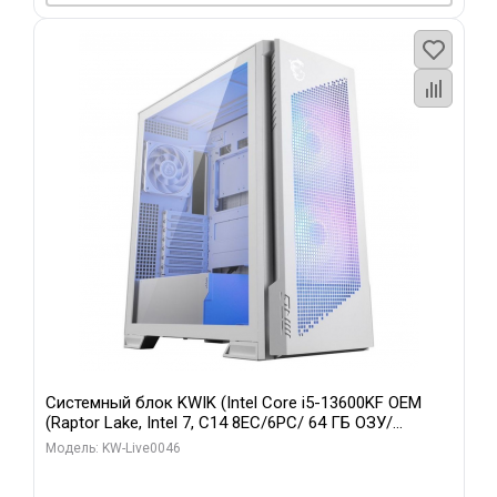
Системный блок KWIK (Intel Core i5-13600KF OEM
(Raptor Lake, Intel 7, C14 8EC/6PC/ 64 ГБ ОЗУ/
Gigabyte RTX5060Ti GAMING OC 8GB GDDR7 128bit
Модель: KW-Live0046
3xDP H/ 960 ГБ SSD)