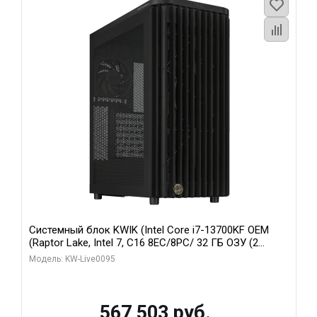
Системный блок KWIK (Intel Core i7-13700KF OEM
(Raptor Lake, Intel 7, C16 8EC/8PC/ 32 ГБ ОЗУ (2
модуля)/ Afox RTX4090 24GB GDDR6X 384-Bit 3xDP
Модель: KW-Live0095
HDMI ATX Turbo/ 512 ГБ SSD)
567 503 руб.