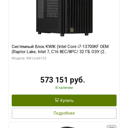
Системный блок KWIK (Intel Core i7-13700KF OEM
(Raptor Lake, Intel 7, C16 8EC/8PC/ 32 ГБ ОЗУ (2
модуля)/ Afox RTX4090 24GB GDDR6X 384-Bit 3xDP
Модель: KW-Live0102
HDMI ATX Turbo/ 960 ГБ SSD)
573 151 руб.
В наличии
Купить
Подробнее