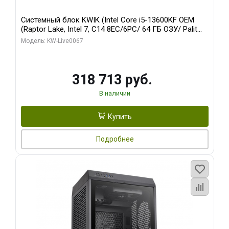
Системный блок KWIK (Intel Core i5-13600KF OEM
(Raptor Lake, Intel 7, C14 8EC/6PC/ 64 ГБ ОЗУ/ Palit
RTX5080 GAMINGPRO OC 16GB GDDR7 256bit 3xDP
Модель: KW-Live0067
HD/ 960 ГБ SSD)
318 713 руб.
В наличии
Купить
Подробнее