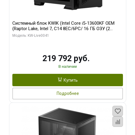
Системный блок KWIK (Intel Core i5-13600KF OEM
(Raptor Lake, Intel 7, C14 8EC/6PC/ 16 ГБ ОЗУ (2
модуля)/ Palit RTX5080 GAMINGPRO OC 16GB GDDR7
Модель: KW-Live0041
256bit 3xDP HD/ 512 ГБ SSD)
219 792 руб.
В наличии
Купить
Подробнее