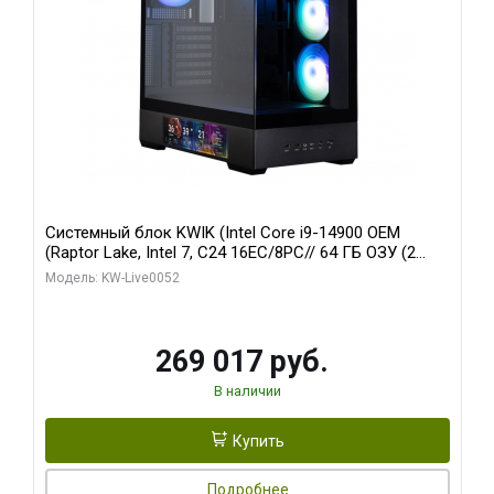
Системный блок KWIK (Intel Core i9-14900 OEM
(Raptor Lake, Intel 7, C24 16EC/8PC// 64 ГБ ОЗУ (2
модуля)/ Palit RTX5080 GAMINGPRO OC 16GB GDDR7
Модель: KW-Live0052
256bit 3xDP HD/ 512 ГБ SSD)
269 017 руб.
В наличии
Купить
Подробнее