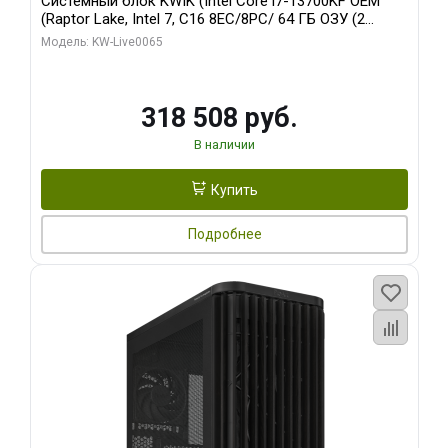
Системный блок KWIK (Intel Core i7-13700KF OEM
(Raptor Lake, Intel 7, C16 8EC/8PC/ 64 ГБ ОЗУ (2
модуля)/ ASUS RTX5080 PROART OC 16GB GDDR7
Модель: KW-Live0065
256bit Type-C DP 2/ 1 ТБ SSD)
318 508 руб.
В наличии
Купить
Подробнее