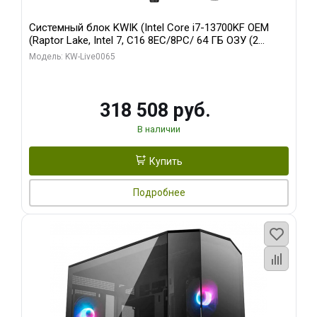
Системный блок KWIK (Intel Core i7-13700KF OEM
(Raptor Lake, Intel 7, C16 8EC/8PC/ 64 ГБ ОЗУ (2
модуля)/ ASUS RTX5080 PROART OC 16GB GDDR7
Модель: KW-Live0065
256bit Type-C DP 2/ 1 ТБ SSD)
318 508 руб.
В наличии
Купить
Подробнее