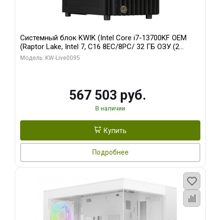
Системный блок KWIK (Intel Core i7-13700KF OEM
(Raptor Lake, Intel 7, C16 8EC/8PC/ 32 ГБ ОЗУ (2
модуля)/ Afox RTX4090 24GB GDDR6X 384-Bit 3xDP
Модель: KW-Live0095
HDMI ATX Turbo/ 512 ГБ SSD)
567 503 руб.
В наличии
Купить
Подробнее