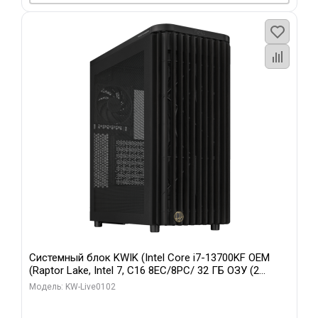
Системный блок KWIK (Intel Core i7-13700KF OEM
(Raptor Lake, Intel 7, C16 8EC/8PC/ 32 ГБ ОЗУ (2
модуля)/ Afox RTX4090 24GB GDDR6X 384-Bit 3xDP
Модель: KW-Live0102
HDMI ATX Turbo/ 960 ГБ SSD)