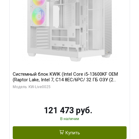
Системный блок KWIK (Intel Core i5-13600KF OEM
(Raptor Lake, Intel 7, C14 8EC/6PC/ 32 ГБ ОЗУ (2
модуля)/ Gigabyte RTX5060 WINDFORCE OC 8GB
Модель: KW-Live0025
GDDR7 128bit 3xDP / 960 ГБ SSD)
121 473 руб.
В наличии
Купить