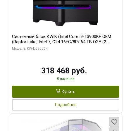
Системный блок KWIK (Intel Core i9-13900KF OEM
(Raptor Lake, Intel 7, C24 16EC/8P/ 64 ГБ ОЗУ (2
модуля)/ ASUS RTX5080 PROART OC 16GB GDDR7
Модель: KW-Live0064
256bit Type-C DP 2/ 512 ГБ SSD)
318 468 руб.
В наличии
Купить
Подробнее