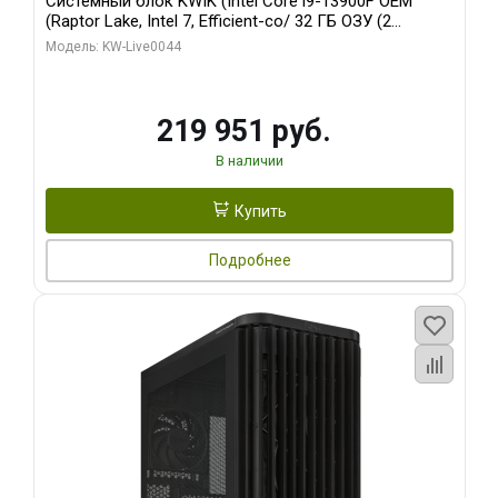
Системный блок KWIK (Intel Core i9-13900F OEM
(Raptor Lake, Intel 7, Efficient-co/ 32 ГБ ОЗУ (2
модуля)/ Gigabyte RTX5070Ti AERO OC 16GB GDDR7
Модель: KW-Live0044
256bit 3xDP HD/ 512 ГБ SSD)
219 951 руб.
В наличии
Купить
Подробнее