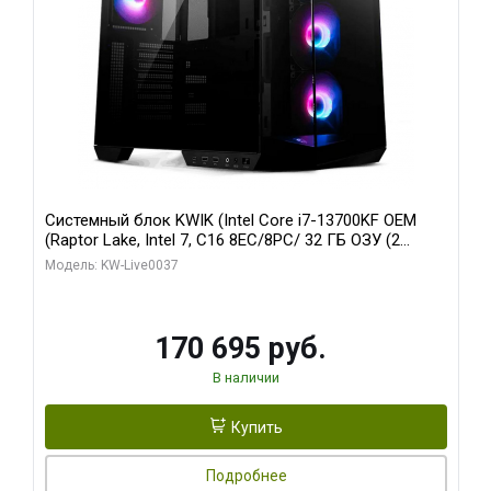
Системный блок KWIK (Intel Core i7-13700KF OEM
(Raptor Lake, Intel 7, C16 8EC/8PC/ 32 ГБ ОЗУ (2
модуля)/ Gigabyte RTX5070 AERO OC 12GB GDDR7
Модель: KW-Live0037
192bit 3xDP HDMI/ 1 ТБ SSD)
170 695 руб.
В наличии
Купить
Подробнее