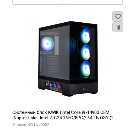
Системный блок KWIK (Intel Core i9-14900 OEM
(Raptor Lake, Intel 7, C24 16EC/8PC// 64 ГБ ОЗУ (2
модуля)/ Palit RTX5080 GAMINGPRO OC 16GB GDDR7
Модель: KW-Live0052
256bit 3xDP HD/ 512 ГБ SSD)