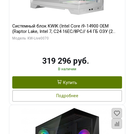
Системный блок KWIK (Intel Core i9-14900 OEM
(Raptor Lake, Intel 7, C24 16EC/8PC// 64 ГБ ОЗУ (2
модуля)/ Gigabyte RTX5080 XTREME WATERFORCE
Модель: KW-Live0070
16GB GDDR7 256bit/ 960 ГБ SSD)
319 296 руб.
В наличии
Купить
Подробнее