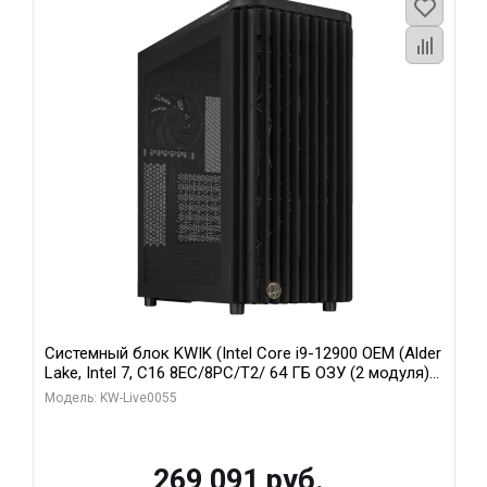
Системный блок KWIK (Intel Core i9-12900 OEM (Alder
Lake, Intel 7, C16 8EC/8PC/T2/ 64 ГБ ОЗУ (2 модуля)/
MSI RTX5080 SHADOW 3X OC 16GB GDDR7 256bit 3xDP
Модель: KW-Live0055
HDMI/ 1 ТБ SSD)
269 091 руб.