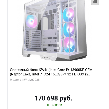
Системный блок KWIK (Intel Core i9-13900KF OEM
(Raptor Lake, Intel 7, C24 16EC/8P/ 32 ГБ ОЗУ (2
модуля)/ Gigabyte RX9070XT GAMING OC 16GB GDDR6
Модель: KW-Live0038
256bit 2xDP 2/ 960 ГБ SSD)
170 698 руб.
В наличии