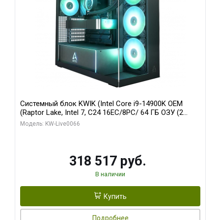
Системный блок KWIK (Intel Core i9-14900K OEM
(Raptor Lake, Intel 7, C24 16EC/8PC/ 64 ГБ ОЗУ (2
модуля)/ Gigabyte RTX5080 XTREME WATERFORCE
Модель: KW-Live0066
16GB GDDR7 256bit/ 1 ТБ SSD)
318 517 руб.
В наличии
Купить
Подробнее