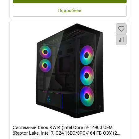
Подробнее
Системный блок KWIK (Intel Core i9-14900 OEM
(Raptor Lake, Intel 7, C24 16EC/8PC// 64 ГБ ОЗУ (2
модуля)/ Afox RTX4090 24GB GDDR6X 384-Bit 3xDP