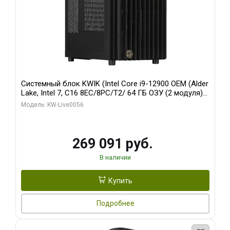
Системный блок KWIK (Intel Core i9-12900 OEM (Alder
Lake, Intel 7, C16 8EC/8PC/T2/ 64 ГБ ОЗУ (2 модуля)/
Palit RTX5080 INFINITY 3 OC 16GB GDDR7 256bit 3xDP
Модель: KW-Live0056
H/ 1 ТБ SSD)
269 091 руб.
В наличии
Купить
Подробнее