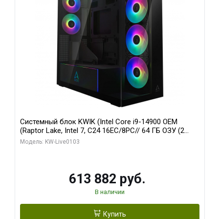
Системный блок KWIK (Intel Core i9-14900 OEM
(Raptor Lake, Intel 7, C24 16EC/8PC// 64 ГБ ОЗУ (2
модуля)/ Afox RTX4090 24GB GDDR6X 384-Bit 3xDP
Модель: KW-Live0103
HDMI ATX Turbo/ 960 ГБ SSD)
613 882 руб.
В наличии
Купить