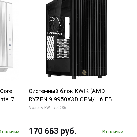
 Core
Системный блок KWIK (AMD
ntel 7,
RYZEN 9 9950X3D OEM/ 16 ГБ
(2
ОЗУ (2 модуля)/ ASUS RTX5060Ti
Модель: KW-Live0036
TUS 2X
DUAL 8GB GDDR7 128bit 3xDP
P HDMI/
HDMI 2FAN / 960 ГБ SSD)
170 663 руб.
В наличии
В наличии