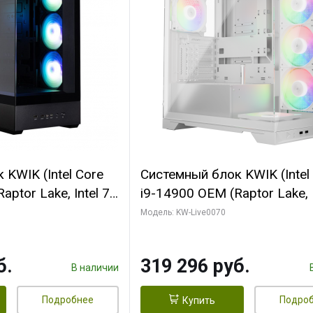
KWIK (Intel Core
Системный блок KWIK (Intel
ptor Lake, Intel 7,
i9-14900 OEM (Raptor Lake, I
 64 ГБ ОЗУ (2
C24 16EC/8PC// 64 ГБ ОЗУ 
Модель: KW-Live0070
 RTX5080
модуля)/ Gigabyte RTX5080
 16GB GDDR7
XTREME WATERFORCE 16G
б.
319 296 руб.
/ 512 ГБ SSD)
GDDR7 256bit/ 960 ГБ SSD)
В наличии
Подробнее
Подро
Купить