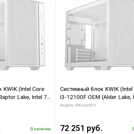
KWIK (Intel Core
Системный блок KWIK (Intel
ptor Lake, Intel 7,
i3-12100F OEM (Alder Lake, I
 32 ГБ ОЗУ (2
C4 0EC/4PC/T8/ 32 ГБ ОЗУ 
Модель: KW-Live0011
yte Arc A310
модуля)/ MSI RTX3050 VEN
 GDDR6 64bit
E OC 6GB GDDR6 96bit 2xD
.
72 251 руб.
 SSD)
512 ГБ SSD)
В наличии