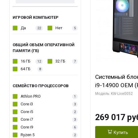
ИГРОВОЙ КОМПЬЮТЕР
Да
Нет
22
5
ОБЩИЙ ОБЪЕМ ОПЕРАТИВНОЙ
ПАМЯТИ (ГБ)
16 ГБ
32 ГБ
12
7
64 ГБ
8
Системный блок 
i9-14900 OEM (Ra
СЕМЕЙСТВО ПРОЦЕССОРОВ
C24 16EC/8PC//
Модель: KW-Live0052
Athlon PRO
1
модуля)/ Palit
Core i3
3
GAMINGPRO OC
Core i5
2
269 017 ру
256bit 3xDP HD
Core i7
3
Core i9
6
Купить
Ryzen 5
2