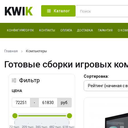
KWI
K
Каталог
КОНФИГУРАТОР ПК
КОНТАКТЫ
ОПЛАТА
ДОСТАВКА
ГАРАНТИЯ
О КОМ
Главная
Компьютеры
Готовые сборки игровых ко
Сортировка:
Фильтр
ЦЕНА
-
руб.
72 тыс.
209 тыс.
345 тыс.
482 тыс.
618 тыс.