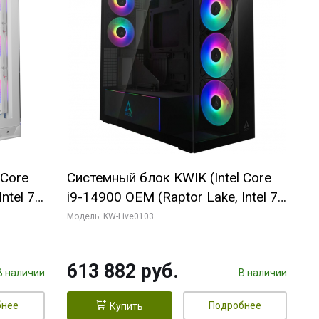
 Core
Системный блок KWIK (Intel Core
ntel 7,
i9-14900 OEM (Raptor Lake, Intel 7,
(2
C24 16EC/8PC// 64 ГБ ОЗУ (2
Модель: KW-Live0103
модуля)/ Afox RTX4090 24GB
B
GDDR6X 384-Bit 3xDP HDMI ATX
613 882 руб.
Turbo/ 960 ГБ SSD)
В наличии
В наличии
бнее
Подробнее
Купить