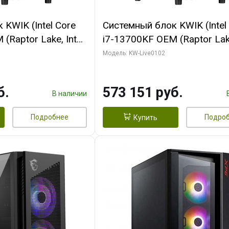
KWIK (Intel Core
Системный блок KWIK (Intel
(Raptor Lake, Intel
i7-13700KF OEM (Raptor Lake
/ 64 ГБ ОЗУ (2
7, C16 8EC/8PC/ 32 ГБ ОЗУ 
Модель: KW-Live0102
 RTX5080 PROART
модуля)/ Afox RTX4090 24
256bit Type-C DP
GDDR6X 384-Bit 3xDP HDMI
б.
573 151 руб.
Turbo/ 960 ГБ SSD)
В наличии
Подробнее
Подро
Купить