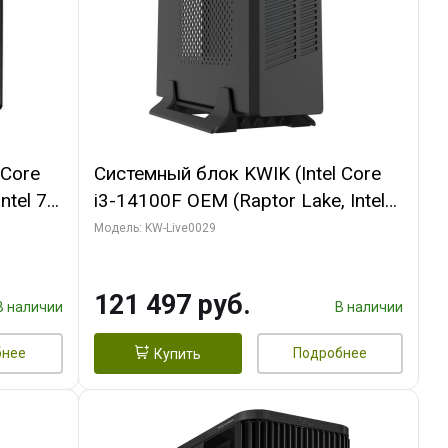
 Core
Системный блок KWIK (Intel Core
ntel 7,
i3-14100F OEM (Raptor Lake, Intel
(2
7, C4 0EC/4PC/T/ 64 ГБ ОЗУ (2
Модель: KW-Live0029
1660
модуля)/ MSI RTX5060Ti SHADOW
I DP /
2X OC PLUS 8GB GDDR7 128bit
121 497 руб.
3xD/ 960 ГБ SSD)
В наличии
В наличии
бнее
Подробнее
Купить