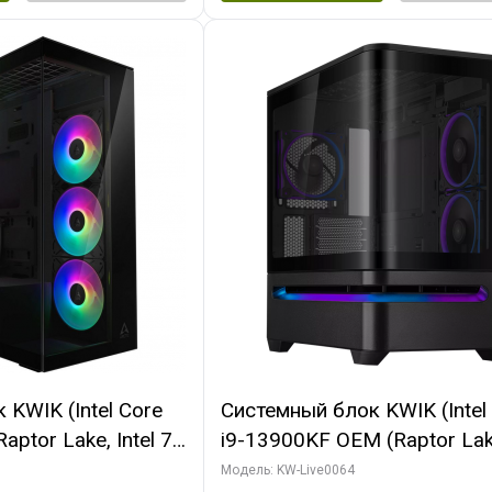
KWIK (Intel Core
Системный блок KWIK (Intel
ptor Lake, Intel 7,
i9-13900KF OEM (Raptor Lake
 64 ГБ ОЗУ (2
7, C24 16EC/8P/ 64 ГБ ОЗУ 
Модель: KW-Live0064