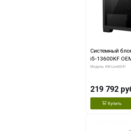
Системный блок 
i5-13600KF OEM 
7, C14 8EC/6PC
Модель: KW-Live0041
модуля)/ Palit
GAMINGPRO OC
219 792 ру
256bit 3xDP HD
Купить