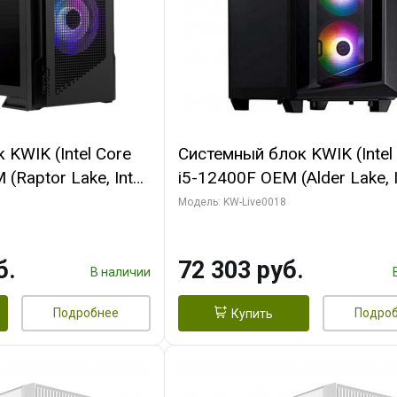
KWIK (Intel Core
Системный блок KWIK (Intel
(Raptor Lake, Intel
i5-12400F OEM (Alder Lake, I
/ 16 ГБ ОЗУ (2
C6 0EC/6PC/T1/ 32 ГБ ОЗУ 
Модель: KW-Live0018
 RTX5080
модуля)/ Ninja Sinotex GTX
 16GB GDDR7
SUPER 6GB GDDR6 192bit DV
б.
72 303 руб.
/ 512 ГБ SSD)
960 ГБ SSD)
В наличии
Подробнее
Подро
Купить