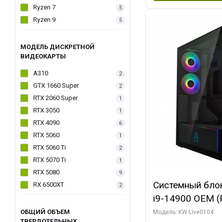
Ryzen 7
5
Ryzen 9
5
МОДЕЛЬ ДИСКРЕТНОЙ
ВИДЕОКАРТЫ
A310
2
GTX 1660 Super
2
RTX 2060 Super
1
RTX 3050
1
RTX 4090
6
RTX 5060
1
RTX 5060 Ti
2
RTX 5070 Ti
1
RTX 5080
9
Системный блок 
RX 6500XT
2
i9-14900 OEM (Ra
C24 16EC/8PC//
ОБЩИЙ ОБЪЕМ
Модель: KW-Live0104
ТВЕРДОТЕЛЬНЫХ