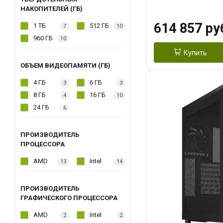
модуля)/ Afox
НАКОПИТЕЛЕЙ (ГБ)
GDDR6X 384-Bi
614 857 ру
1 ТБ
512 ГБ
7
10
Turbo/ 1 ТБ SS
960 ГБ
10
Купить
ОБЪЕМ ВИДЕОПАМЯТИ (ГБ)
4 ГБ
6 ГБ
3
3
8 ГБ
16 ГБ
4
10
24 ГБ
6
ПРОИЗВОДИТЕЛЬ
ПРОЦЕССОРА
AMD
Intel
13
14
ПРОИЗВОДИТЕЛЬ
ГРАФИЧЕСКОГО ПРОЦЕССОРА
AMD
Intel
2
2