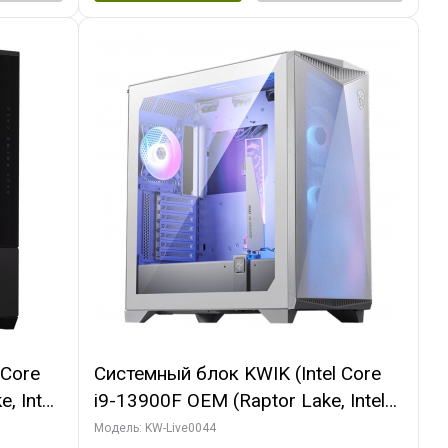
 Core
Системный блок KWIK (Intel Core
, Intel
i9-13900F OEM (Raptor Lake, Intel
(2
7, Efficient-co/ 32 ГБ ОЗУ (2
Модель: KW-Live0044