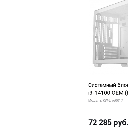
Системный блок 
i3-14100 OEM (Ra
C4 0EC/4PC/T8/
Модель: KW-Live0017
модуля)/ Gigab
WINDFORCE 4GB
72 285 руб
2xDP 2xH/ 1 ТБ