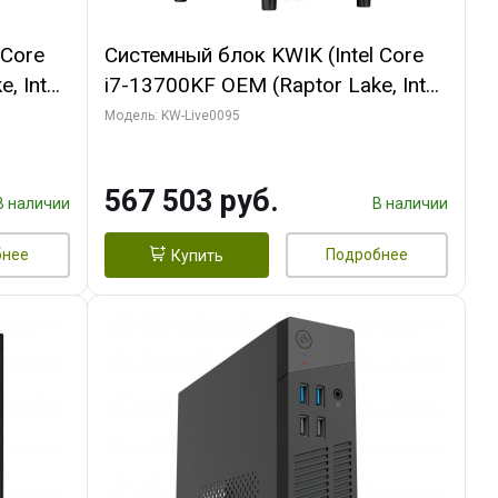
 Core
Системный блок KWIK (Intel Core
, Intel
i7-13700KF OEM (Raptor Lake, Intel
(2
7, C16 8EC/8PC/ 32 ГБ ОЗУ (2
Модель: KW-Live0095
GB
модуля)/ Afox RTX4090 24GB
 ATX
GDDR6X 384-Bit 3xDP HDMI ATX
567 503 руб.
Turbo/ 512 ГБ SSD)
В наличии
В наличии
бнее
Подробнее
Купить