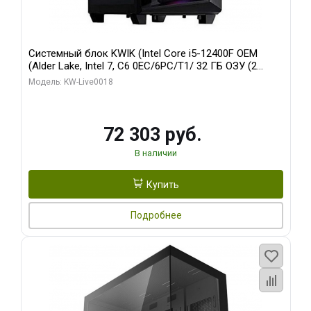
Системный блок KWIK (Intel Core i5-12400F OEM
(Alder Lake, Intel 7, C6 0EC/6PC/T1/ 32 ГБ ОЗУ (2
модуля)/ Ninja Sinotex GTX1660 SUPER 6GB GDDR6
Модель: KW-Live0018
192bit DVI DP / 960 ГБ SSD)
72 303 руб.
В наличии
Купить
Подробнее