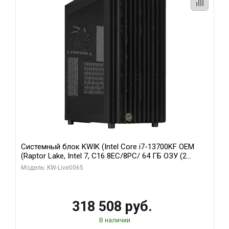
Системный блок KWIK (Intel Core i7-13700KF OEM
(Raptor Lake, Intel 7, C16 8EC/8PC/ 64 ГБ ОЗУ (2
модуля)/ ASUS RTX5080 PROART OC 16GB GDDR7
Модель: KW-Live0065
256bit Type-C DP 2/ 1 ТБ SSD)
318 508 руб.
В наличии