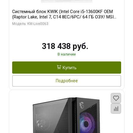
Системный блок KWIK (Intel Core i5-13600KF OEM
(Raptor Lake, Intel 7, C14 8EC/6PC/ 64 ГБ ОЗУ/ MSI
RTX5080 VENTUS 3X OC 16GB GDDR7 256bit 3xDP
Модель: KW-Live0063
HDMI/ 512 ГБ SSD)
318 438 руб.
В наличии
Купить
Подробнее