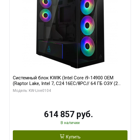
Системный блок KWIK (Intel Core i9-14900 OEM
(Raptor Lake, Intel 7, C24 16EC/8PC// 64 ГБ ОЗУ (2
модуля)/ Afox RTX4090 24GB GDDR6X 384-Bit 3xDP
Модель: KW-Live0104
HDMI ATX Turbo/ 1 ТБ SSD)
614 857 руб.
В наличии
Купить