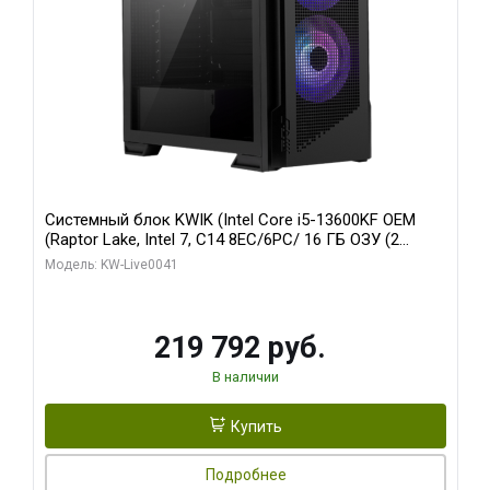
Системный блок KWIK (Intel Core i5-13600KF OEM
(Raptor Lake, Intel 7, C14 8EC/6PC/ 16 ГБ ОЗУ (2
модуля)/ Palit RTX5080 GAMINGPRO OC 16GB GDDR7
Модель: KW-Live0041
256bit 3xDP HD/ 512 ГБ SSD)
219 792 руб.
В наличии
Купить
Подробнее