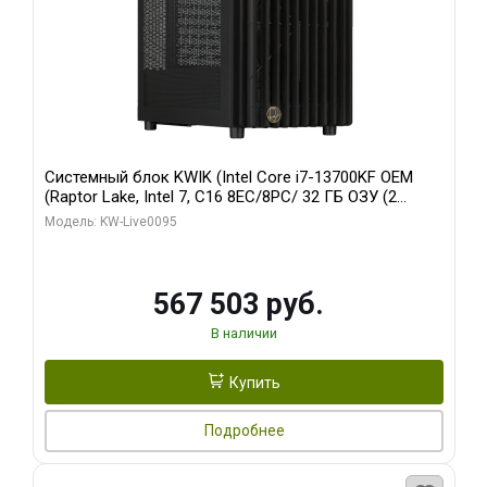
Системный блок KWIK (Intel Core i7-13700KF OEM
(Raptor Lake, Intel 7, C16 8EC/8PC/ 32 ГБ ОЗУ (2
модуля)/ Afox RTX4090 24GB GDDR6X 384-Bit 3xDP
Модель: KW-Live0095
HDMI ATX Turbo/ 512 ГБ SSD)
567 503 руб.
В наличии
Купить
Подробнее