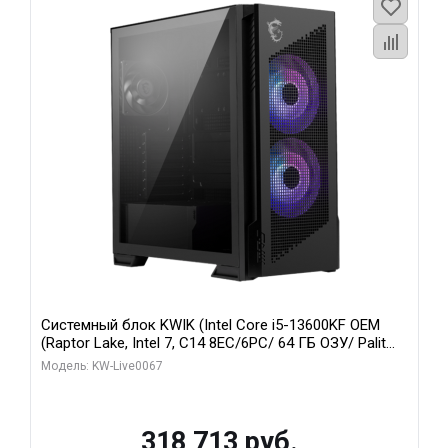
Системный блок KWIK (Intel Core i5-13600KF OEM
(Raptor Lake, Intel 7, C14 8EC/6PC/ 64 ГБ ОЗУ/ Palit
RTX5080 GAMINGPRO OC 16GB GDDR7 256bit 3xDP
Модель: KW-Live0067
HD/ 960 ГБ SSD)
318 713 руб.