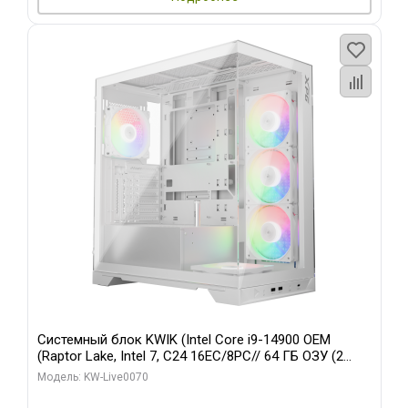
Системный блок KWIK (Intel Core i9-14900 OEM
(Raptor Lake, Intel 7, C24 16EC/8PC// 64 ГБ ОЗУ (2
модуля)/ Gigabyte RTX5080 XTREME WATERFORCE
Модель: KW-Live0070
16GB GDDR7 256bit/ 960 ГБ SSD)