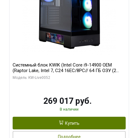
Системный блок KWIK (Intel Core i9-14900 OEM
(Raptor Lake, Intel 7, C24 16EC/8PC// 64 ГБ ОЗУ (2
модуля)/ Palit RTX5080 GAMINGPRO OC 16GB GDDR7
Модель: KW-Live0052
256bit 3xDP HD/ 512 ГБ SSD)
269 017 руб.
В наличии
Купить
Подробнее