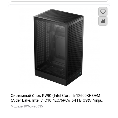
Системный блок KWIK (Intel Core i5-12600KF OEM
(Alder Lake, Intel 7, C10 4EC/6PC// 64 ГБ ОЗУ/ Ninja
Sinotex GTX1650 4GB 128bit GDDR6 DVI DP HDMI 2/
Модель: KW-Live0035
960 ГБ SSD)