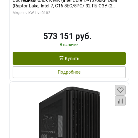
Системный блок KWIK (Intel Core i7-13700KF OEM
(Raptor Lake, Intel 7, C16 8EC/8PC/ 32 ГБ ОЗУ (2
модуля)/ Afox RTX4090 24GB GDDR6X 384-Bit 3xDP
Модель: KW-Live0102
HDMI ATX Turbo/ 960 ГБ SSD)
573 151 руб.
В наличии
Купить
Подробнее