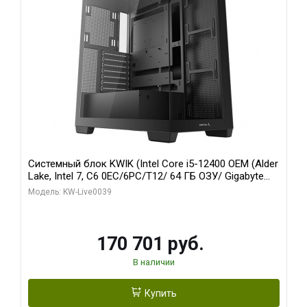
Системный блок KWIK (Intel Core i5-12400 OEM (Alder
Lake, Intel 7, C6 0EC/6PC/T12/ 64 ГБ ОЗУ/ Gigabyte
RX6500XT EAGLE 4G GDDR6 64bit HDMI DP 31055/ 512
Модель: KW-Live0039
ГБ SSD)
170 701 руб.
В наличии
Купить