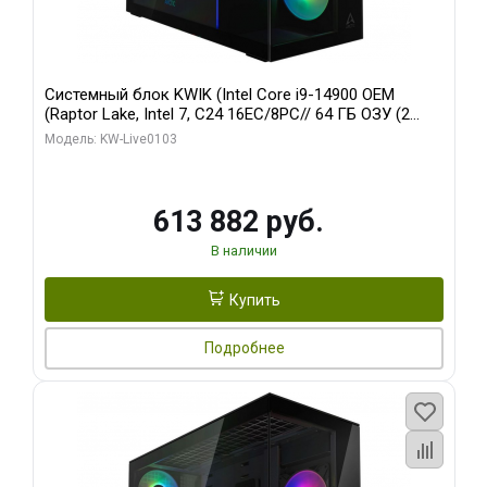
Системный блок KWIK (Intel Core i9-14900 OEM
(Raptor Lake, Intel 7, C24 16EC/8PC// 64 ГБ ОЗУ (2
модуля)/ Afox RTX4090 24GB GDDR6X 384-Bit 3xDP
Модель: KW-Live0103
HDMI ATX Turbo/ 960 ГБ SSD)
613 882 руб.
В наличии
Купить
Подробнее