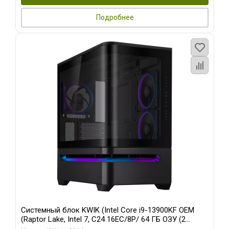
Подробнее
Системный блок KWIK (Intel Core i9-13900KF OEM
(Raptor Lake, Intel 7, C24 16EC/8P/ 64 ГБ ОЗУ (2
модуля)/ ASUS RTX5080 PROART OC 16GB GDDR7