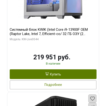
Системный блок KWIK (Intel Core i9-13900F OEM
(Raptor Lake, Intel 7, Efficient-co/ 32 ГБ ОЗУ (2
модуля)/ Gigabyte RTX5070Ti AERO OC 16GB GDDR7
Модель: KW-Live0044
256bit 3xDP HD/ 512 ГБ SSD)
219 951 руб.
В наличии
Купить
Подробнее