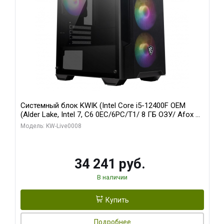
Системный блок KWIK (Intel Core i5-12400F OEM
(Alder Lake, Intel 7, C6 0EC/6PC/T1/ 8 ГБ ОЗУ/ Afox R5
220 1GB DDR3 64bit VGA DVI HDMI 1FAN LP RTL / 128
Модель: KW-Live0008
ГБ SSD)
34 241 руб.
В наличии
Купить
Подробнее