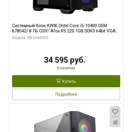
Системный блок KWIK (Intel Core i5-10400 OEM
678042/ 8 ГБ ОЗУ/ Afox R5 220 1GB DDR3 64bit VGA
DVI HDMI 1FAN LP RTL / 128 ГБ SSD)
Модель: KW-Live0009
34 595 руб.
В наличии
Купить
Подробнее