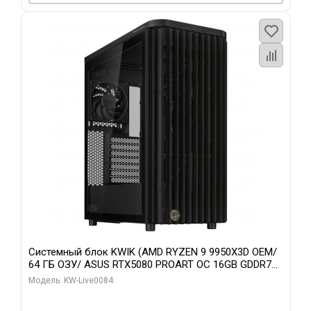
Системный блок KWIK (AMD RYZEN 9 9950X3D OEM/
64 ГБ ОЗУ/ ASUS RTX5080 PROART OC 16GB GDDR7
256bit Type-C DP 2/ 960 ГБ SSD)
Модель: KW-Live0084