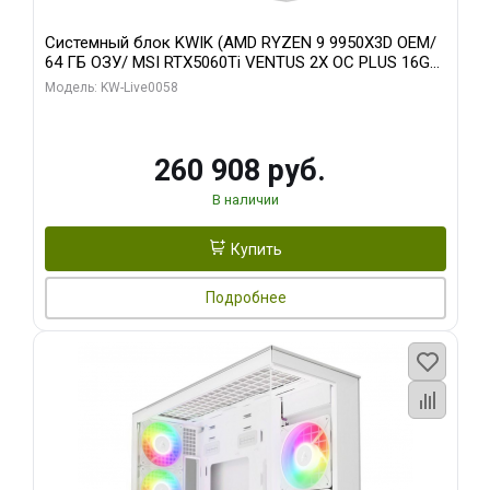
Системный блок KWIK (AMD RYZEN 9 9950X3D OEM/
64 ГБ ОЗУ/ MSI RTX5060Ti VENTUS 2X OC PLUS 16GB
GDDR7 128bit 3x/ 512 ГБ SSD)
Модель: KW-Live0058
260 908 руб.
В наличии
Купить
Подробнее