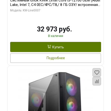
Системный блок KWIK (Intel Core i3-12100 OEM (Alder
Lake, Intel 7, C4 0EC/4PC/T8,/ 8 ГБ ОЗУ/ встроенная
графика/ 128 ГБ SSD)
Модель: KW-Live0007
32 973 руб.
В наличии
Купить
Подробнее