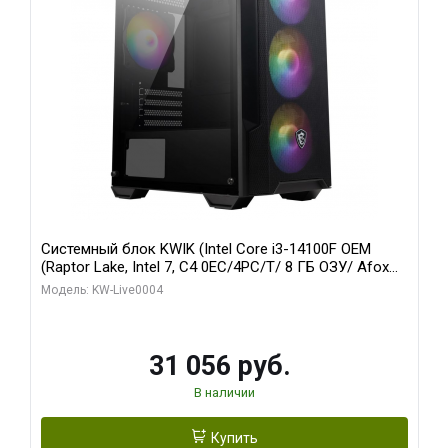
Системный блок KWIK (Intel Core i3-14100F OEM
(Raptor Lake, Intel 7, C4 0EC/4PC/T/ 8 ГБ ОЗУ/ Afox
R5 220 1GB DDR3 64bit VGA DVI HDMI 1FAN LP RTL /
Модель: KW-Live0004
128 ГБ SSD)
31 056 руб.
В наличии
Купить