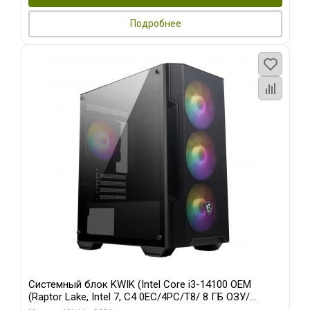
Подробнее
Системный блок KWIK (Intel Core i3-14100 OEM
(Raptor Lake, Intel 7, C4 0EC/4PC/T8/ 8 ГБ ОЗУ/
встроенная графика/ 128 ГБ SSD)