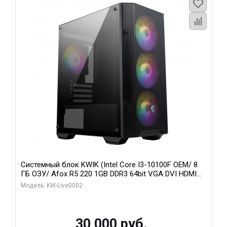
Системный блок KWIK (Intel Core I3-10100F OEM/ 8
ГБ ОЗУ/ Afox R5 220 1GB DDR3 64bit VGA DVI HDMI
1FAN LP RTL / 128 ГБ SSD)
Модель: KW-Live0002
30 000 руб.