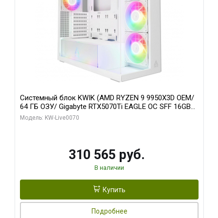
Системный блок KWIK (AMD RYZEN 9 9950X3D OEM/
64 ГБ ОЗУ/ Gigabyte RTX5070Ti EAGLE OC SFF 16GB
GDDR7 256bit 3x/ 512 ГБ SSD)
Модель: KW-Live0070
310 565 руб.
В наличии
Купить
Подробнее