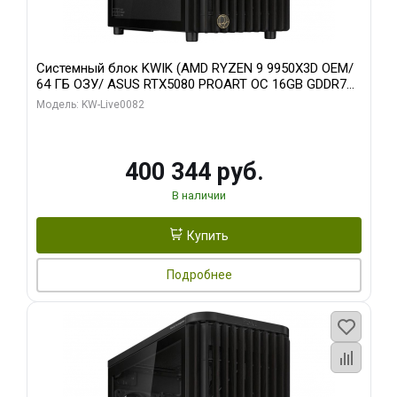
Системный блок KWIK (AMD RYZEN 9 9950X3D OEM/
64 ГБ ОЗУ/ ASUS RTX5080 PROART OC 16GB GDDR7
256bit Type-C DP 2/ 512 ГБ SSD)
Модель: KW-Live0082
400 344 руб.
В наличии
Купить
Подробнее