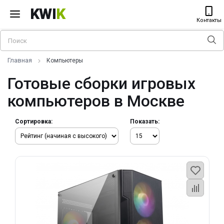
KWI
K
Контакты
Главная
Компьютеры
Готовые сборки игровых
компьютеров в Москве
Сортировка:
Показать: