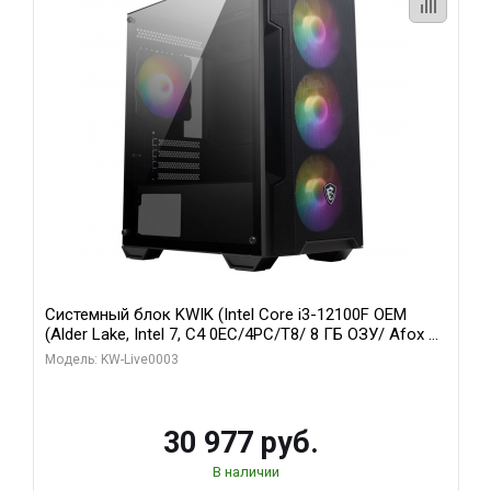
Системный блок KWIK (Intel Core i3-12100F OEM
(Alder Lake, Intel 7, C4 0EC/4PC/T8/ 8 ГБ ОЗУ/ Afox R5
220 1GB DDR3 64bit VGA DVI HDMI 1FAN LP RTL / 128
Модель: KW-Live0003
ГБ SSD)
30 977 руб.
В наличии