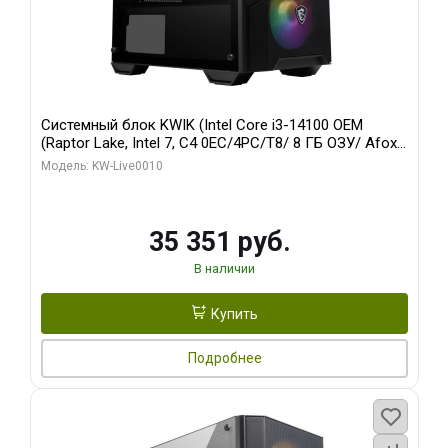
Системный блок KWIK (Intel Core i3-14100 OEM
(Raptor Lake, Intel 7, C4 0EC/4PC/T8/ 8 ГБ ОЗУ/ Afox
R5 220 1GB DDR3 64bit VGA DVI HDMI 1FAN LP RTL /
Модель: KW-Live0010
128 ГБ SSD)
35 351 руб.
В наличии
Купить
Подробнее