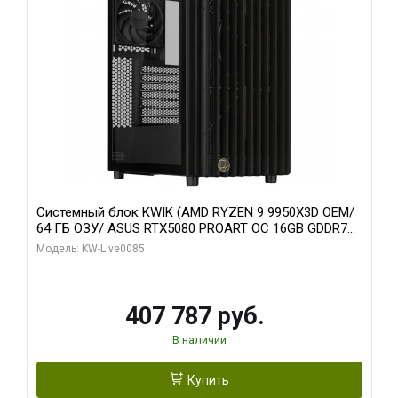
Системный блок KWIK (AMD RYZEN 9 9950X3D OEM/
64 ГБ ОЗУ/ ASUS RTX5080 PROART OC 16GB GDDR7
256bit Type-C DP 2/ 1 ТБ SSD)
Модель: KW-Live0085
407 787 руб.
В наличии
Купить