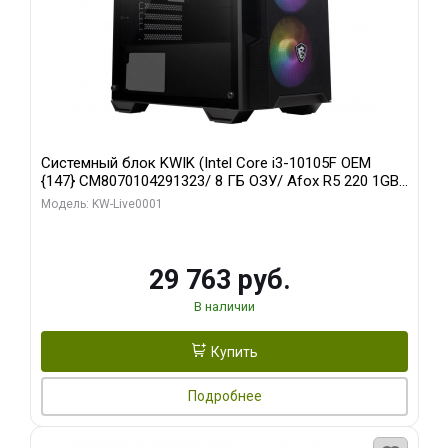
Системный блок KWIK (Intel Core i3-10105F OEM
{147} CM8070104291323/ 8 ГБ ОЗУ/ Afox R5 220 1GB
DDR3 64bit VGA DVI HDMI 1FAN LP RTL / 128 ГБ SSD)
Модель: KW-Live0001
29 763 руб.
В наличии
Купить
Подробнее