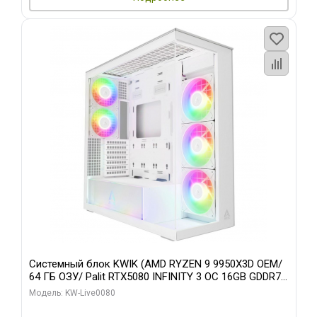
Системный блок KWIK (AMD RYZEN 9 9950X3D OEM/
64 ГБ ОЗУ/ Palit RTX5080 INFINITY 3 OC 16GB GDDR7
256bit 3xDP H/ 960 ГБ SSD)
Модель: KW-Live0080