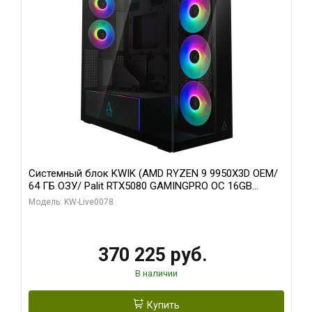
Системный блок KWIK (AMD RYZEN 9 9950X3D OEM/
64 ГБ ОЗУ/ Palit RTX5080 GAMINGPRO OC 16GB
GDDR7 256bit 3xDP HD/ 1 ТБ SSD)
Модель: KW-Live0078
370 225 руб.
В наличии
Купить