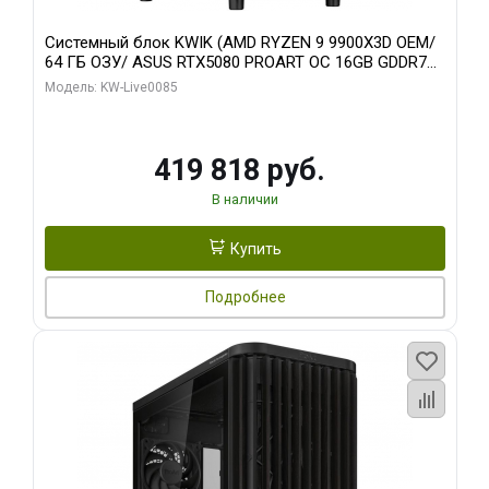
Системный блок KWIK (AMD RYZEN 9 9900X3D OEM/
64 ГБ ОЗУ/ ASUS RTX5080 PROART OC 16GB GDDR7
256bit Type-C DP 2/ 960 ГБ SSD)
Модель: KW-Live0085
419 818 руб.
В наличии
Купить
Подробнее