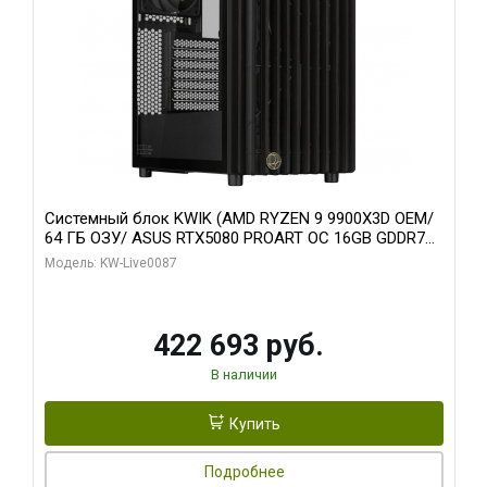
Системный блок KWIK (AMD RYZEN 9 9900X3D OEM/
64 ГБ ОЗУ/ ASUS RTX5080 PROART OC 16GB GDDR7
256bit Type-C DP 2/ 1 ТБ SSD)
Модель: KW-Live0087
422 693 руб.
В наличии
Купить
Подробнее