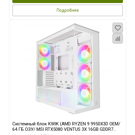
Подробнее
Системный блок KWIK (AMD RYZEN 9 9950X3D OEM/
64 ГБ ОЗУ/ MSI RTX5080 VENTUS 3X 16GB GDDR7
256bit 3xDP HDMI 3F/ 960 ГБ SSD)