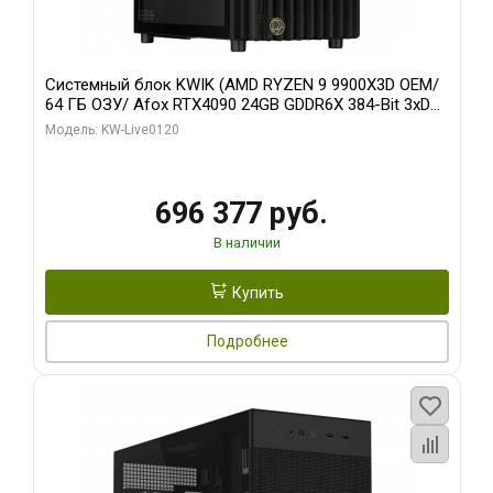
Системный блок KWIK (AMD RYZEN 9 9900X3D OEM/
64 ГБ ОЗУ/ Afox RTX4090 24GB GDDR6X 384-Bit 3xDP
HDMI ATX Turbo/ 1 ТБ SSD)
Модель: KW-Live0120
696 377 руб.
В наличии
Купить
Подробнее