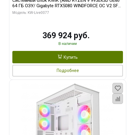
Системный блок KWIK (AMD RYZEN 9 9950X3D OEM/
64 ГБ ОЗУ/ Gigabyte RTX5080 WINDFORCE OC V2 SFF
16GB GDDR7 256b/ 960 ГБ SSD)
Модель: KW-Live0077
369 924 руб.
В наличии
Купить
Подробнее