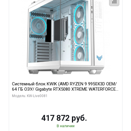
Системный блок KWIK (AMD RYZEN 9 9950X3D OEM/
64 ГБ ОЗУ/ Gigabyte RTX5080 XTREME WATERFORCE
16GB GDDR7 256bit/ 1 ТБ SSD)
Модель: KW-Live0081
417 872 руб.
В наличии