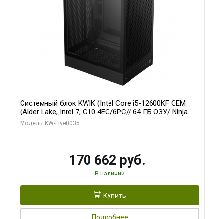
Системный блок KWIK (Intel Core i5-12600KF OEM
(Alder Lake, Intel 7, C10 4EC/6PC// 64 ГБ ОЗУ/ Ninja
Sinotex GTX1650 4GB 128bit GDDR6 DVI DP HDMI 2/
Модель: KW-Live0035
960 ГБ SSD)
170 662 руб.
В наличии
Купить
Подробнее