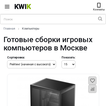
KWI
K
Контакты
Главная
Компьютеры
Готовые сборки игровых
компьютеров в Москве
Сортировка:
Показать: