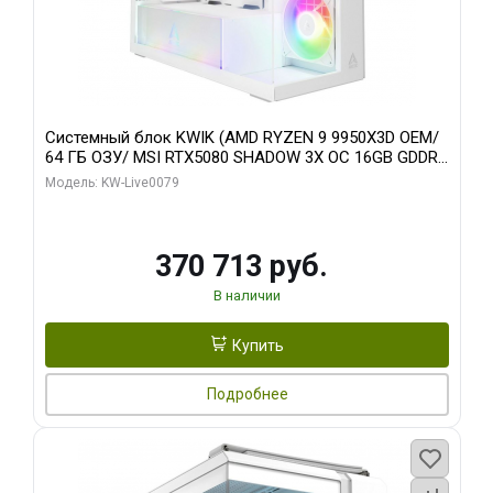
Системный блок KWIK (AMD RYZEN 9 9950X3D OEM/
64 ГБ ОЗУ/ MSI RTX5080 SHADOW 3X OC 16GB GDDR7
256bit 3xDP HDMI/ 960 ГБ SSD)
Модель: KW-Live0079
370 713 руб.
В наличии
Купить
Подробнее