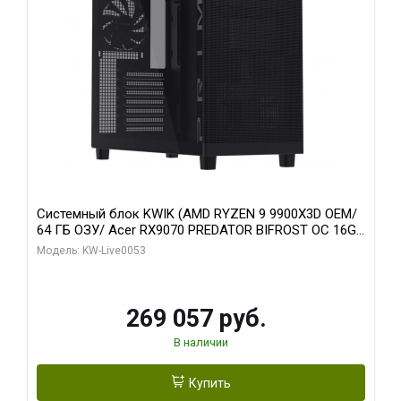
Системный блок KWIK (AMD RYZEN 9 9900X3D OEM/
64 ГБ ОЗУ/ Acer RX9070 PREDATOR BIFROST OC 16GB
GDDR6 256bit 3x/ 1 ТБ SSD)
Модель: KW-Live0053
269 057 руб.
В наличии
Купить