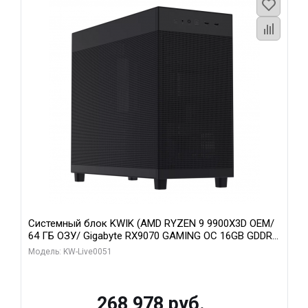
Системный блок KWIK (AMD RYZEN 9 9900X3D OEM/
64 ГБ ОЗУ/ Gigabyte RX9070 GAMING OC 16GB GDDR6
256bit 2xDP 2xH/ 960 ГБ SSD)
Модель: KW-Live0051
268 978 руб.