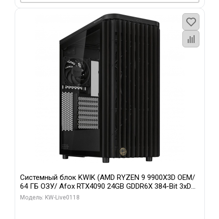
Системный блок KWIK (AMD RYZEN 9 9900X3D OEM/
64 ГБ ОЗУ/ Afox RTX4090 24GB GDDR6X 384-Bit 3xDP
HDMI ATX Turbo/ 960 ГБ SSD)
Модель: KW-Live0118