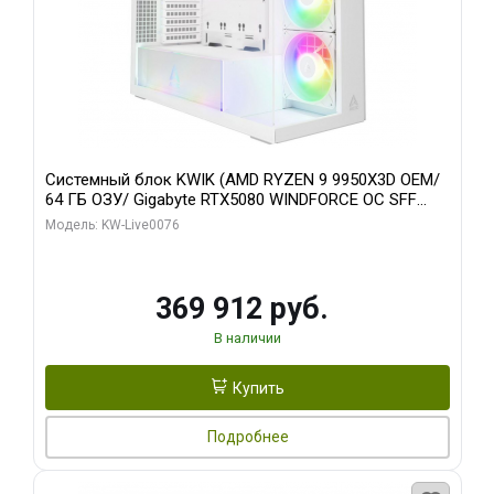
Системный блок KWIK (AMD RYZEN 9 9950X3D OEM/
64 ГБ ОЗУ/ Gigabyte RTX5080 WINDFORCE OC SFF
16GB GDDR7 256bit / 960 ГБ SSD)
Модель: KW-Live0076
369 912 руб.
В наличии
Купить
Подробнее