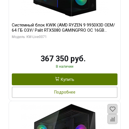
Системный блок KWIK (AMD RYZEN 9 9950X3D OEM/
64 ГБ ОЗУ/ Palit RTX5080 GAMINGPRO OC 16GB
GDDR7 256bit 3xDP HD/ 960 ГБ SSD)
Модель: KW-Live0071
367 350 руб.
В наличии
Купить
Подробнее