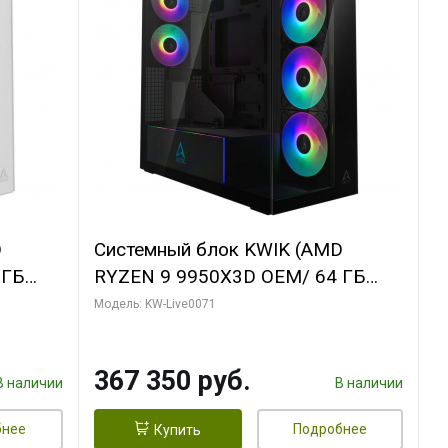
D
Системный блок KWIK (AMD
 ГБ
RYZEN 9 9950X3D OEM/ 64 ГБ
Y 3 OC
ОЗУ/ Palit RTX5080 GAMINGPRO
Модель: KW-Live0071
/ 960
OC 16GB GDDR7 256bit 3xDP HD/
960 ГБ SSD)
367 350 руб.
В наличии
В наличии
бнее
Подробнее
Купить