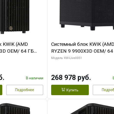
к KWIK (AMD
Системный блок KWIK (AM
3D OEM/ 64 ГБ
RYZEN 9 9900X3D OEM/ 64
 RTX5060Ti GAMING
ОЗУ/ Gigabyte RX9070 GAM
Модель: KW-Live0051
28bit 3xDP H/ 1
16GB GDDR6 256bit 2xDP 2
ГБ SSD)
б.
268 978 руб.
В наличии
Подробнее
Подро
Купить