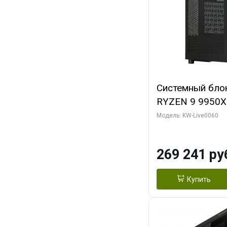
Системный бло
RYZEN 9 9950X
ОЗУ/ Gigabyte
Модель: KW-Live0060
OC 8GB GDDR7 1
ТБ SSD)
269 241 ру
Купить