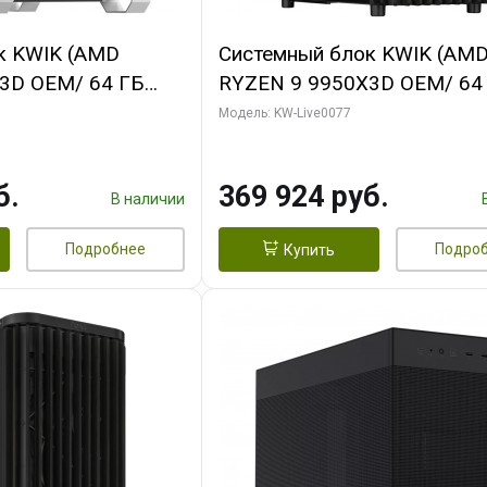
к KWIK (AMD
Системный блок KWIK (AM
3D OEM/ 64 ГБ
RYZEN 9 9950X3D OEM/ 64
 RTX5080 XTREME
ОЗУ/ Gigabyte RTX5080
Модель: KW-Live0077
GB GDDR7 256bit/
WINDFORCE OC V2 SFF 16G
GDDR7 256b/ 960 ГБ SSD)
б.
369 924 руб.
В наличии
Подробнее
Подро
Купить