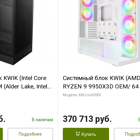
KWIK (Intel Core
Системный блок KWIK (AM
(Alder Lake, Intel
RYZEN 9 9950X3D OEM/ 64
/ 64 ГБ ОЗУ/ Ninja
ОЗУ/ Palit RTX5080 INFINIT
Модель: KW-Live0080
0 4GB 128bit
16GB GDDR7 256bit 3xDP H
HDMI 2/ 960 ГБ
ГБ SSD)
б.
370 713 руб.
В наличии
Подробнее
Подро
Купить