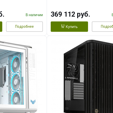
 256bit 3xDP HD/ 1
16GB GDDR7 256bit 3xDP H
3F/ 960 ГБ SSD)
б.
369 112 руб.
В наличии
Подробнее
Подро
Купить