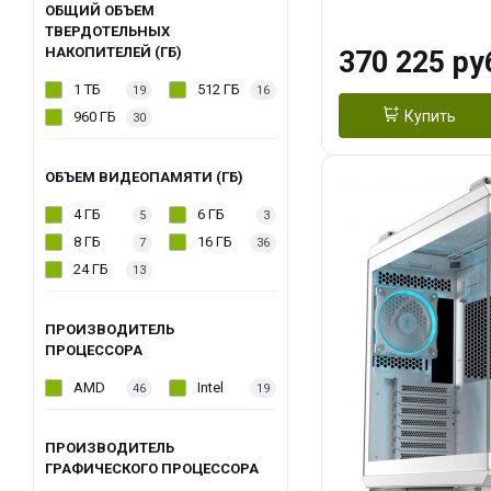
OC 16GB GDDR7
ОБЩИЙ ОБЪЕМ
ТВЕРДОТЕЛЬНЫХ
ТБ SSD)
НАКОПИТЕЛЕЙ (ГБ)
370 225 ру
1 ТБ
512 ГБ
19
16
Купить
960 ГБ
30
ОБЪЕМ ВИДЕОПАМЯТИ (ГБ)
4 ГБ
6 ГБ
5
3
8 ГБ
16 ГБ
7
36
24 ГБ
13
ПРОИЗВОДИТЕЛЬ
ПРОЦЕССОРА
AMD
Intel
46
19
ПРОИЗВОДИТЕЛЬ
ГРАФИЧЕСКОГО ПРОЦЕССОРА