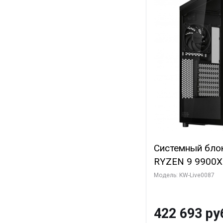
Системный бло
RYZEN 9 9900X
ОЗУ/ ASUS RTX
Модель: KW-Live0087
16GB GDDR7 256
ТБ SSD)
422 693 ру