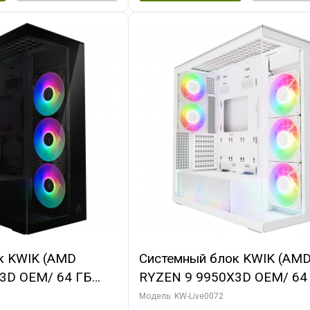
к KWIK (AMD
Системный блок KWIK (AM
3D OEM/ 64 ГБ
RYZEN 9 9950X3D OEM/ 64
X5080 GAMINGPRO
ОЗУ/ MSI RTX5080 VENTUS
Модель: KW-Live0072