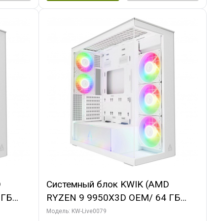
D
Системный блок KWIK (AMD
 ГБ
RYZEN 9 9950X3D OEM/ 64 ГБ
 3X
ОЗУ/ MSI RTX5080 SHADOW 3X OC
Модель: KW-Live0079