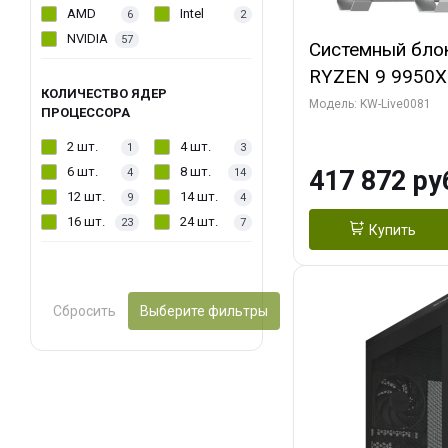
AMD
Intel
6
2
NVIDIA
57
Системный бло
RYZEN 9 9950X
КОЛИЧЕСТВО ЯДЕР
ОЗУ/ Gigabyte
Модель: KW-Live0081
ПРОЦЕССОРА
WATERFORCE 16
2 шт.
4 шт.
1
3
1 ТБ SSD)
6 шт.
8 шт.
417 872 ру
4
14
12 шт.
14 шт.
9
4
16 шт.
24 шт.
23
7
Купить
Сбросить
Выберите фильтры