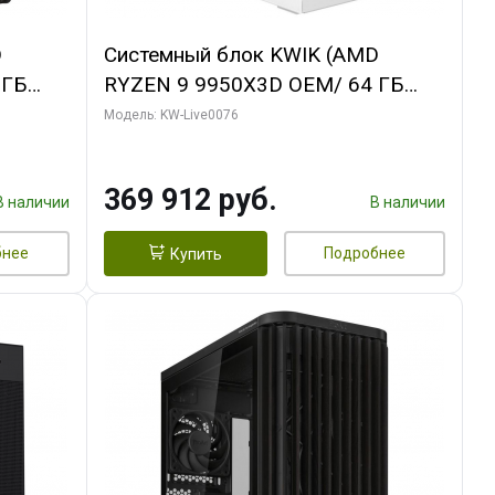
D
Системный блок KWIK (AMD
 ГБ
RYZEN 9 9950X3D OEM/ 64 ГБ
ОЗУ/ Gigabyte RTX5080
Модель: KW-Live0076
B
WINDFORCE OC SFF 16GB GDDR7
256bit / 960 ГБ SSD)
369 912 руб.
В наличии
В наличии
бнее
Подробнее
Купить