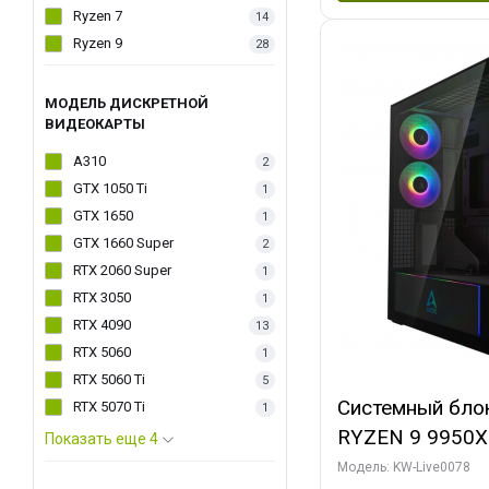
Ryzen 7
14
Ryzen 9
28
МОДЕЛЬ ДИСКРЕТНОЙ
ВИДЕОКАРТЫ
A310
2
GTX 1050 Ti
1
GTX 1650
1
GTX 1660 Super
2
RTX 2060 Super
1
RTX 3050
1
RTX 4090
13
RTX 5060
1
RTX 5060 Ti
5
Системный бло
RTX 5070 Ti
1
RYZEN 9 9950X
Показать еще 4
ОЗУ/ Palit RT
Модель: KW-Live0078