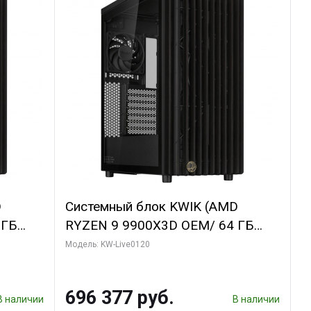
D
Системный блок KWIK (AMD
 ГБ
RYZEN 9 9900X3D OEM/ 64 ГБ
GDDR6X
ОЗУ/ Afox RTX4090 24GB GDDR6X
Модель: KW-Live0120
bo/ 960
384-Bit 3xDP HDMI ATX Turbo/ 1
ТБ SSD)
696 377 руб.
В наличии
В наличии