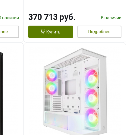
DMI
16GB GDDR7 256bit 3xDP HDMI/
960 ГБ SSD)
370 713 руб.
В наличии
В наличии
бнее
Подробнее
Купить