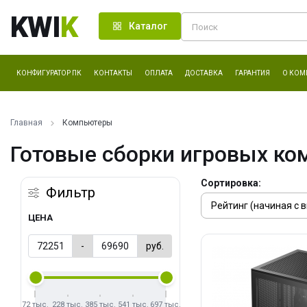
KWI
K
Каталог
КОНФИГУРАТОР ПК
КОНТАКТЫ
ОПЛАТА
ДОСТАВКА
ГАРАНТИЯ
О КОМ
Главная
Компьютеры
Готовые сборки игровых ко
Сортировка:
Фильтр
ЦЕНА
-
руб.
72 тыс.
228 тыс.
385 тыс.
541 тыс.
697 тыс.