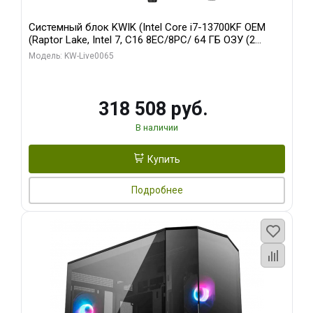
Системный блок KWIK (Intel Core i7-13700KF OEM
(Raptor Lake, Intel 7, C16 8EC/8PC/ 64 ГБ ОЗУ (2
модуля)/ ASUS RTX5080 PROART OC 16GB GDDR7
Модель: KW-Live0065
256bit Type-C DP 2/ 1 ТБ SSD)
318 508 руб.
В наличии
Купить
Подробнее