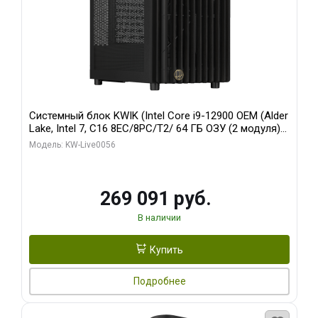
Системный блок KWIK (Intel Core i9-12900 OEM (Alder
Lake, Intel 7, C16 8EC/8PC/T2/ 64 ГБ ОЗУ (2 модуля)/
Palit RTX5080 INFINITY 3 OC 16GB GDDR7 256bit 3xDP
Модель: KW-Live0056
H/ 1 ТБ SSD)
269 091 руб.
В наличии
Купить
Подробнее