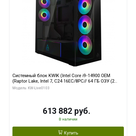
Системный блок KWIK (Intel Core i9-14900 OEM
(Raptor Lake, Intel 7, C24 16EC/8PC// 64 ГБ ОЗУ (2
модуля)/ Afox RTX4090 24GB GDDR6X 384-Bit 3xDP
Модель: KW-Live0103
HDMI ATX Turbo/ 960 ГБ SSD)
613 882 руб.
В наличии
Купить