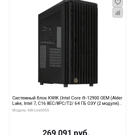
Системный блок KWIK (Intel Core i9-12900 OEM (Alder
Lake, Intel 7, C16 8EC/8PC/T2/ 64 ГБ ОЗУ (2 модуля)/
MSI RTX5080 SHADOW 3X OC 16GB GDDR7 256bit 3xDP
Модель: KW-Live0055
HDMI/ 1 ТБ SSD)
269 091 руб.