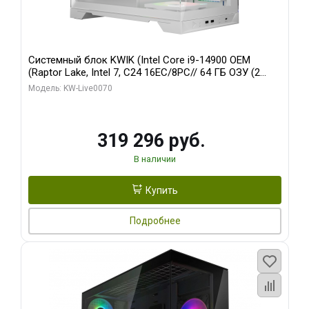
Системный блок KWIK (Intel Core i9-14900 OEM
(Raptor Lake, Intel 7, C24 16EC/8PC// 64 ГБ ОЗУ (2
модуля)/ Gigabyte RTX5080 XTREME WATERFORCE
Модель: KW-Live0070
16GB GDDR7 256bit/ 960 ГБ SSD)
319 296 руб.
В наличии
Купить
Подробнее