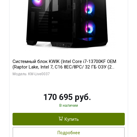
Системный блок KWIK (Intel Core i7-13700KF OEM
(Raptor Lake, Intel 7, C16 8EC/8PC/ 32 ГБ ОЗУ (2
модуля)/ Gigabyte RTX5070 AERO OC 12GB GDDR7
Модель: KW-Live0037
192bit 3xDP HDMI/ 1 ТБ SSD)
170 695 руб.
В наличии
Купить
Подробнее