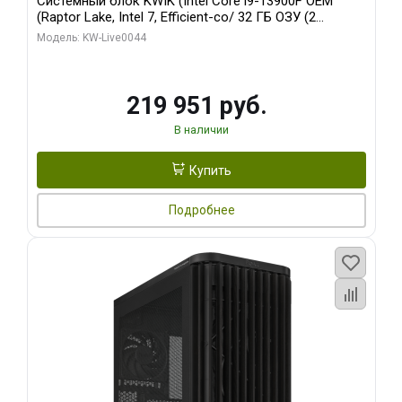
Системный блок KWIK (Intel Core i9-13900F OEM
(Raptor Lake, Intel 7, Efficient-co/ 32 ГБ ОЗУ (2
модуля)/ Gigabyte RTX5070Ti AERO OC 16GB GDDR7
Модель: KW-Live0044
256bit 3xDP HD/ 512 ГБ SSD)
219 951 руб.
В наличии
Купить
Подробнее