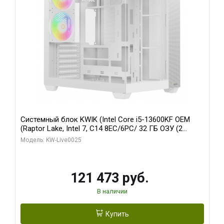
Системный блок KWIK (Intel Core i5-13600KF OEM
(Raptor Lake, Intel 7, C14 8EC/6PC/ 32 ГБ ОЗУ (2
модуля)/ Gigabyte RTX5060 WINDFORCE OC 8GB
Модель: KW-Live0025
GDDR7 128bit 3xDP / 960 ГБ SSD)
121 473 руб.
В наличии
Купить