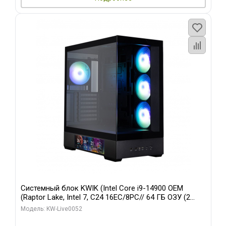
Системный блок KWIK (Intel Core i9-14900 OEM
(Raptor Lake, Intel 7, C24 16EC/8PC// 64 ГБ ОЗУ (2
модуля)/ Palit RTX5080 GAMINGPRO OC 16GB GDDR7
Модель: KW-Live0052
256bit 3xDP HD/ 512 ГБ SSD)