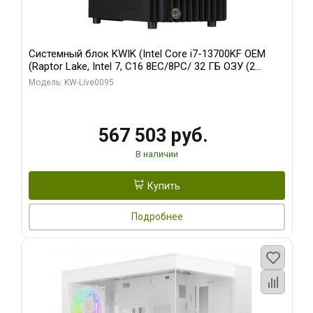
Системный блок KWIK (Intel Core i7-13700KF OEM
(Raptor Lake, Intel 7, C16 8EC/8PC/ 32 ГБ ОЗУ (2
модуля)/ Afox RTX4090 24GB GDDR6X 384-Bit 3xDP
Модель: KW-Live0095
HDMI ATX Turbo/ 512 ГБ SSD)
567 503 руб.
В наличии
Купить
Подробнее