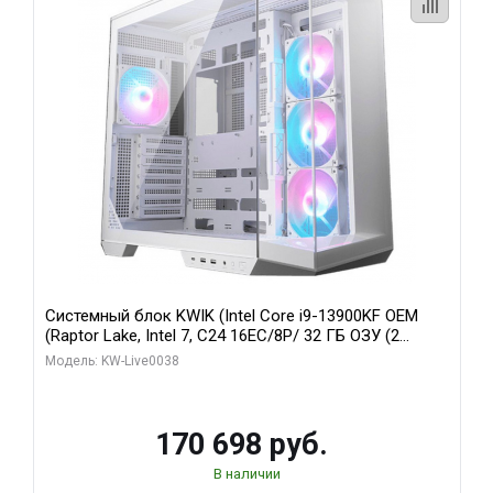
Системный блок KWIK (Intel Core i9-13900KF OEM
(Raptor Lake, Intel 7, C24 16EC/8P/ 32 ГБ ОЗУ (2
модуля)/ Gigabyte RX9070XT GAMING OC 16GB GDDR6
Модель: KW-Live0038
256bit 2xDP 2/ 960 ГБ SSD)
170 698 руб.
В наличии