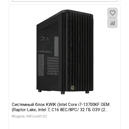
Системный блок KWIK (Intel Core i7-13700KF OEM
(Raptor Lake, Intel 7, C16 8EC/8PC/ 32 ГБ ОЗУ (2
модуля)/ Afox RTX4090 24GB GDDR6X 384-Bit 3xDP
Модель: KW-Live0102
HDMI ATX Turbo/ 960 ГБ SSD)