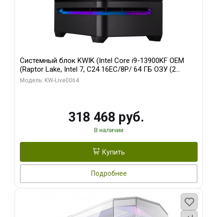
Системный блок KWIK (Intel Core i9-13900KF OEM
(Raptor Lake, Intel 7, C24 16EC/8P/ 64 ГБ ОЗУ (2
модуля)/ ASUS RTX5080 PROART OC 16GB GDDR7
Модель: KW-Live0064
256bit Type-C DP 2/ 512 ГБ SSD)
318 468 руб.
В наличии
Купить
Подробнее