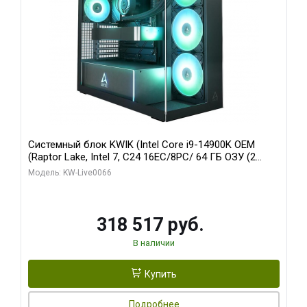
Системный блок KWIK (Intel Core i9-14900K OEM
(Raptor Lake, Intel 7, C24 16EC/8PC/ 64 ГБ ОЗУ (2
модуля)/ Gigabyte RTX5080 XTREME WATERFORCE
Модель: KW-Live0066
16GB GDDR7 256bit/ 1 ТБ SSD)
318 517 руб.
В наличии
Купить
Подробнее