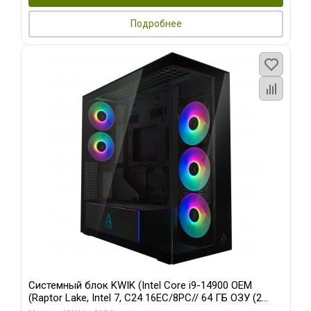
Подробнее
Системный блок KWIK (Intel Core i9-14900 OEM
(Raptor Lake, Intel 7, C24 16EC/8PC// 64 ГБ ОЗУ (2
модуля)/ Afox RTX4090 24GB GDDR6X 384-Bit 3xDP