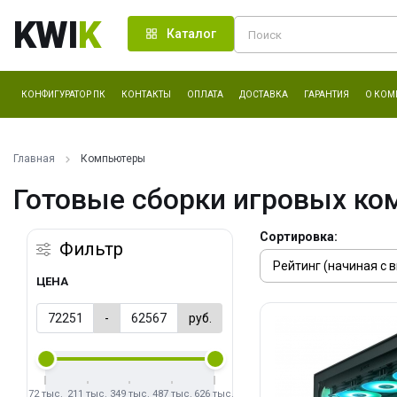
KWI
K
Каталог
КОНФИГУРАТОР ПК
КОНТАКТЫ
ОПЛАТА
ДОСТАВКА
ГАРАНТИЯ
О КОМ
Главная
Компьютеры
Готовые сборки игровых ко
Сортировка:
Фильтр
ЦЕНА
-
руб.
72 тыс.
211 тыс.
349 тыс.
487 тыс.
626 тыс.