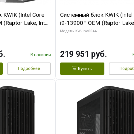
KWIK (Intel Core
Системный блок KWIK (Intel
(Raptor Lake, Intel
i9-13900F OEM (Raptor Lake,
/ 32 ГБ ОЗУ (2
7, Efficient-co/ 32 ГБ ОЗУ (2
Модель: KW-Live0044
yte RX9070XT
модуля)/ Gigabyte RTX5070
B GDDR6 256bit
AERO OC 16GB GDDR7 256bi
б.
219 951 руб.
 SSD)
HD/ 512 ГБ SSD)
В наличии
Подробнее
Подро
Купить