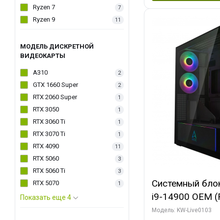
Ryzen 7
7
Ryzen 9
11
МОДЕЛЬ ДИСКРЕТНОЙ
ВИДЕОКАРТЫ
A310
2
GTX 1660 Super
2
RTX 2060 Super
1
RTX 3050
1
RTX 3060 Ti
1
RTX 3070 Ti
1
RTX 4090
11
RTX 5060
3
RTX 5060 Ti
3
Системный блок 
RTX 5070
1
i9-14900 OEM (Ra
Показать еще 4
C24 16EC/8PC//
Модель: KW-Live0103