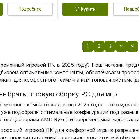
Подробнее
Подро
Купить
1
2
3
>
>|
временный игровой ПК в 2025 году? Наш магазин пред
бираем оптимальные компоненты, обеспечиваем профес
иант для комфортного гейминга или топовая система дл
выбрать готовую сборку РС для игр
ременного компьютера для игр 2025 года — это идеальн
уже подобрали оптимальные конфигурации под разные 
с процессорами AMD Ryzen и современными видеокарта
 хороший игровой ПК для комфортной игры в разрешении
чает производительный процессор, достаточный объем о