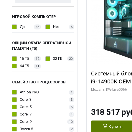
ИГРОВОЙ КОМПЬЮТЕР
Да
Нет
38
5
ОБЩИЙ ОБЪЕМ ОПЕРАТИВНОЙ
ПАМЯТИ (ГБ)
16 ГБ
32 ГБ
12
20
64 ГБ
11
Системный блок 
i9-14900K OEM (
СЕМЕЙСТВО ПРОЦЕССОРОВ
7, C24 16EC/8P
Модель: KW-Live0066
Athlon PRO
1
модуля)/ Gigab
Core i3
3
XTREME WATER
Core i5
5
318 517 ру
GDDR7 256bit/ 
Core i7
4
Core i9
10
Купить
Ryzen 5
2