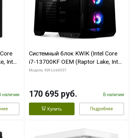
 Core
Системный блок KWIK (Intel Core
, Intel
i7-13700KF OEM (Raptor Lake, Intel
(2
7, C16 8EC/8PC/ 32 ГБ ОЗУ (2
Модель: KW-Live0037
ROART
модуля)/ Gigabyte RTX5070 AERO
e-C DP
OC 12GB GDDR7 192bit 3xDP
170 695 руб.
HDMI/ 1 ТБ SSD)
В наличии
В наличии
бнее
Подробнее
Купить