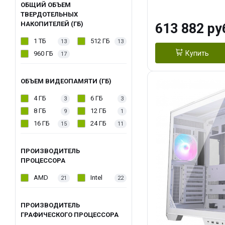
модуля)/ Afox
ОБЩИЙ ОБЪЕМ
ТВЕРДОТЕЛЬНЫХ
GDDR6X 384-Bi
НАКОПИТЕЛЕЙ (ГБ)
613 882 ру
Turbo/ 960 ГБ 
1 ТБ
512 ГБ
13
13
Купить
960 ГБ
17
ОБЪЕМ ВИДЕОПАМЯТИ (ГБ)
4 ГБ
6 ГБ
3
3
8 ГБ
12 ГБ
9
1
16 ГБ
24 ГБ
15
11
ПРОИЗВОДИТЕЛЬ
ПРОЦЕССОРА
AMD
Intel
21
22
ПРОИЗВОДИТЕЛЬ
ГРАФИЧЕСКОГО ПРОЦЕССОРА