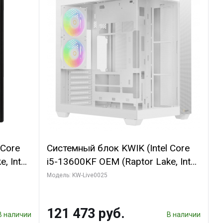
 Core
Системный блок KWIK (Intel Core
, Intel
i5-13600KF OEM (Raptor Lake, Intel
(2
7, C14 8EC/6PC/ 32 ГБ ОЗУ (2
Модель: KW-Live0025
GB
модуля)/ Gigabyte RTX5060
 ATX
WINDFORCE OC 8GB GDDR7 128bit
121 473 руб.
3xDP / 960 ГБ SSD)
В наличии
В наличии