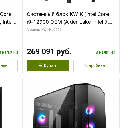
 Core
Системный блок KWIK (Intel Core
 Intel
i9-12900 OEM (Alder Lake, Intel 7,
C16 8EC/8PC/T2/ 64 ГБ ОЗУ (2
Модель: KW-Live0056
Ti
модуля)/ Palit RTX5080 INFINITY 3
t 3xDP
OC 16GB GDDR7 256bit 3xDP H/ 1
269 091 руб.
ТБ SSD)
В наличии
В наличии
бнее
Подробнее
Купить