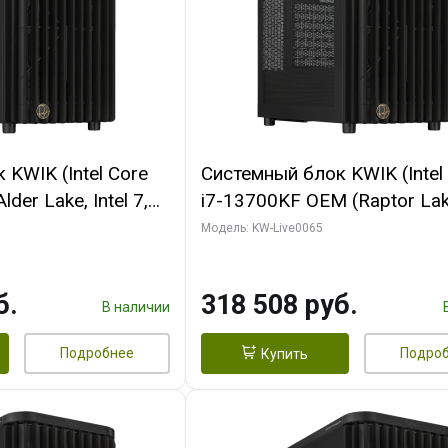
KWIK (Intel Core
Системный блок KWIK (Intel
der Lake, Intel 7,
i7-13700KF OEM (Raptor Lake
/ 64 ГБ ОЗУ (2
7, C16 8EC/8PC/ 64 ГБ ОЗУ 
Модель: KW-Live0065
RTX5080 SHADOW
модуля)/ ASUS RTX5080 P
DR7 256bit 3xDP
OC 16GB GDDR7 256bit Typ
б.
318 508 руб.
D)
2/ 1 ТБ SSD)
В наличии
Подробнее
Подро
Купить