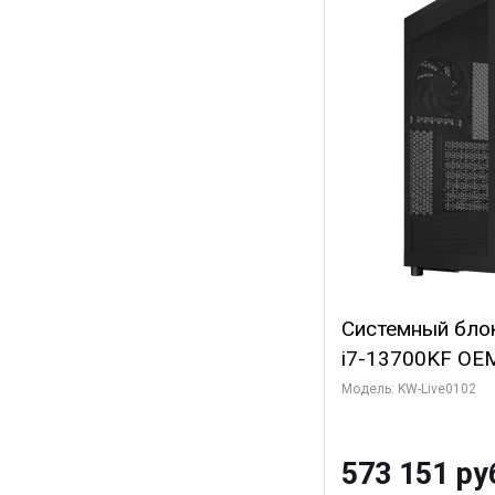
Системный блок 
i7-13700KF OEM 
7, C16 8EC/8PC
Модель: KW-Live0102
модуля)/ Afox
GDDR6X 384-Bi
573 151 ру
Turbo/ 960 ГБ 