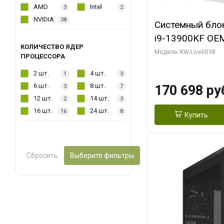
AMD
Intel
3
2
NVIDIA
38
Системный блок 
i9-13900KF OEM 
КОЛИЧЕСТВО ЯДЕР
7, C24 16EC/8P
Модель: KW-Live0038
ПРОЦЕССОРА
модуля)/ Gigab
2 шт.
4 шт.
1
3
GAMING OC 16G
6 шт.
8 шт.
170 698 ру
3
7
2xDP 2/ 960 ГБ
12 шт.
14 шт.
2
3
16 шт.
24 шт.
16
8
Купить
Сбросить
Выберите фильтры