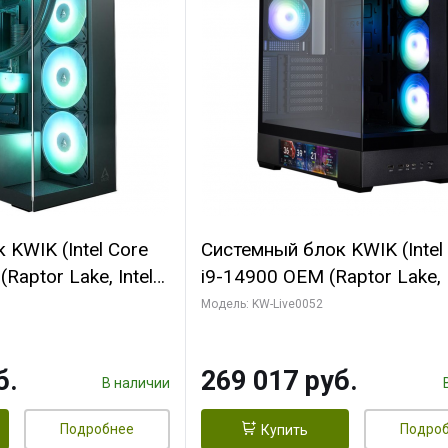
KWIK (Intel Core
Системный блок KWIK (Intel
Raptor Lake, Intel
i9-14900 OEM (Raptor Lake, I
C/ 64 ГБ ОЗУ (2
C24 16EC/8PC// 64 ГБ ОЗУ 
Модель: KW-Live0052
yte RTX5080
модуля)/ Palit RTX5080
FORCE 16GB
GAMINGPRO OC 16GB GDD
б.
269 017 руб.
1 ТБ SSD)
256bit 3xDP HD/ 512 ГБ SS
В наличии
Подробнее
Подро
Купить