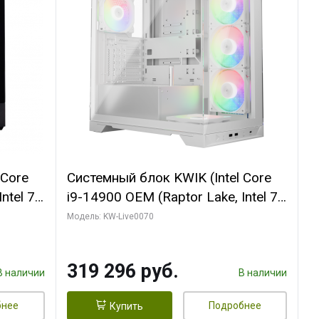
 Core
Системный блок KWIK (Intel Core
ntel 7,
i9-14900 OEM (Raptor Lake, Intel 7,
(2
C24 16EC/8PC// 64 ГБ ОЗУ (2
Модель: KW-Live0070
модуля)/ Gigabyte RTX5080
R7
XTREME WATERFORCE 16GB
319 296 руб.
D)
GDDR7 256bit/ 960 ГБ SSD)
В наличии
В наличии
бнее
Подробнее
Купить