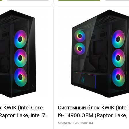
KWIK (Intel Core
Системный блок KWIK (Intel
ptor Lake, Intel 7,
i9-14900 OEM (Raptor Lake, I
 64 ГБ ОЗУ (2
C24 16EC/8PC// 64 ГБ ОЗУ 
Модель: KW-Live0104