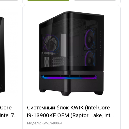
 Core
Системный блок KWIK (Intel Core
ntel 7,
i9-13900KF OEM (Raptor Lake, Intel
(2
7, C24 16EC/8P/ 64 ГБ ОЗУ (2
Модель: KW-Live0064