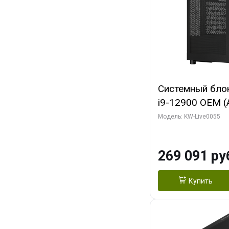
Системный блок 
i9-12900 OEM (Al
C16 8EC/8PC/T2
Модель: KW-Live0055
модуля)/ MSI 
3X OC 16GB GD
269 091 ру
HDMI/ 1 ТБ SS
Купить