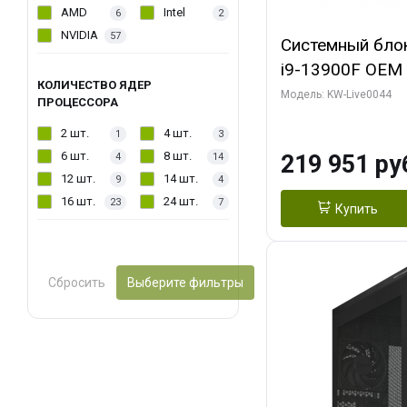
AMD
Intel
6
2
NVIDIA
57
Системный блок 
i9-13900F OEM (
КОЛИЧЕСТВО ЯДЕР
7, Efficient-co/
Модель: KW-Live0044
ПРОЦЕССОРА
модуля)/ Gigab
2 шт.
4 шт.
1
3
AERO OC 16GB 
6 шт.
8 шт.
219 951 ру
4
14
HD/ 512 ГБ SSD
12 шт.
14 шт.
9
4
16 шт.
24 шт.
23
7
Купить
Сбросить
Выберите фильтры