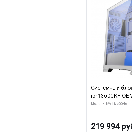
Системный блок 
i5-13600KF OEM 
7, C14 8EC/6PC
Модель: KW-Live0046
Gigabyte RTX5
8GB GDDR7 128b
219 994 ру
SSD)