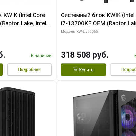
KWIK (Intel Core
Системный блок KWIK (Intel
Raptor Lake, Intel
i7-13700KF OEM (Raptor Lake
 32 ГБ ОЗУ (2
7, C16 8EC/8PC/ 64 ГБ ОЗУ 
Модель: KW-Live0065
yte RTX5070Ti
модуля)/ ASUS RTX5080 P
GDDR7 256bit 3xDP
OC 16GB GDDR7 256bit Typ
б.
318 508 руб.
)
2/ 1 ТБ SSD)
В наличии
Подробнее
Подро
Купить