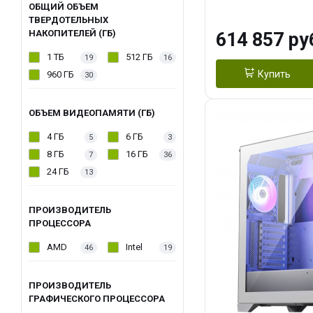
модуля)/ Afox
ОБЩИЙ ОБЪЕМ
ТВЕРДОТЕЛЬНЫХ
GDDR6X 384-Bi
НАКОПИТЕЛЕЙ (ГБ)
614 857 ру
Turbo/ 1 ТБ SS
1 ТБ
512 ГБ
19
16
Купить
960 ГБ
30
ОБЪЕМ ВИДЕОПАМЯТИ (ГБ)
4 ГБ
6 ГБ
5
3
8 ГБ
16 ГБ
7
36
24 ГБ
13
ПРОИЗВОДИТЕЛЬ
ПРОЦЕССОРА
AMD
Intel
46
19
ПРОИЗВОДИТЕЛЬ
ГРАФИЧЕСКОГО ПРОЦЕССОРА