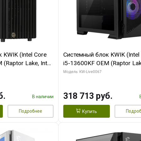
KWIK (Intel Core
Системный блок KWIK (Intel
(Raptor Lake, Intel
i5-13600KF OEM (Raptor Lake
/ 32 ГБ ОЗУ (2
7, C14 8EC/6PC/ 64 ГБ ОЗУ/ 
Модель: KW-Live0067
 RTX4090 24GB
RTX5080 GAMINGPRO OC 1
t 3xDP HDMI ATX
GDDR7 256bit 3xDP HD/ 96
б.
318 713 руб.
SSD)
SSD)
В наличии
Подробнее
Подро
Купить