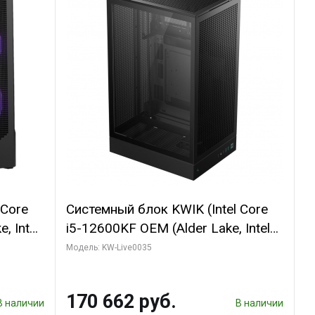
 Core
Системный блок KWIK (Intel Core
, Intel
i5-12600KF OEM (Alder Lake, Intel
(2
7, C10 4EC/6PC// 64 ГБ ОЗУ/ Ninja
Модель: KW-Live0035
Sinotex GTX1650 4GB 128bit
R7
GDDR6 DVI DP HDMI 2/ 960 ГБ
170 662 руб.
D)
SSD)
В наличии
В наличии