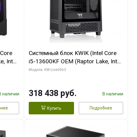
 Core
Системный блок KWIK (Intel Core
, Intel
i5-13600KF OEM (Raptor Lake, Intel
Palit
7, C14 8EC/6PC/ 64 ГБ ОЗУ/ MSI
Модель: KW-Live0063
6GB
RTX5080 VENTUS 3X OC 16GB
0 ГБ
GDDR7 256bit 3xDP HDMI/ 512 ГБ
318 438 руб.
SSD)
В наличии
В наличии
бнее
Подробнее
Купить