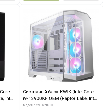
 Core
Системный блок KWIK (Intel Core
, Intel
i9-13900KF OEM (Raptor Lake, Intel
(2
7, C24 16EC/8P/ 32 ГБ ОЗУ (2
Модель: KW-Live0038