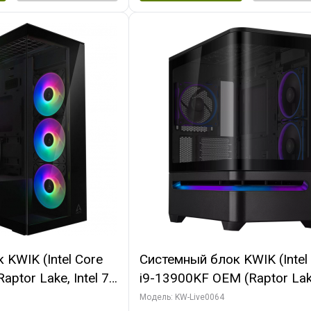
KWIK (Intel Core
Системный блок KWIK (Intel
ptor Lake, Intel 7,
i9-13900KF OEM (Raptor Lake
 64 ГБ ОЗУ (2
7, C24 16EC/8P/ 64 ГБ ОЗУ 
Модель: KW-Live0064