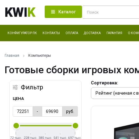
KWI
K
Каталог
КОНФИГУРАТОР ПК
КОНТАКТЫ
ОПЛАТА
ДОСТАВКА
ГАРАНТИЯ
О КОМ
Главная
Компьютеры
Готовые сборки игровых ко
Сортировка:
Фильтр
ЦЕНА
-
руб.
72 тыс.
228 тыс.
385 тыс.
541 тыс.
697 тыс.