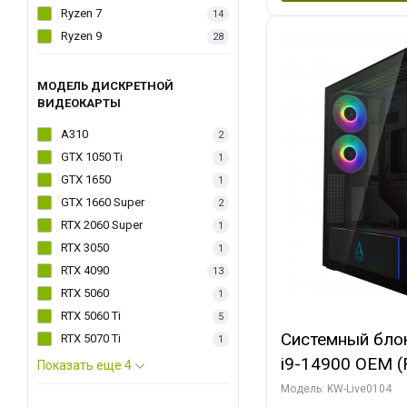
Ryzen 7
14
Ryzen 9
28
МОДЕЛЬ ДИСКРЕТНОЙ
ВИДЕОКАРТЫ
A310
2
GTX 1050 Ti
1
GTX 1650
1
GTX 1660 Super
2
RTX 2060 Super
1
RTX 3050
1
RTX 4090
13
RTX 5060
1
RTX 5060 Ti
5
Системный блок 
RTX 5070 Ti
1
i9-14900 OEM (Ra
Показать еще 4
C24 16EC/8PC//
Модель: KW-Live0104