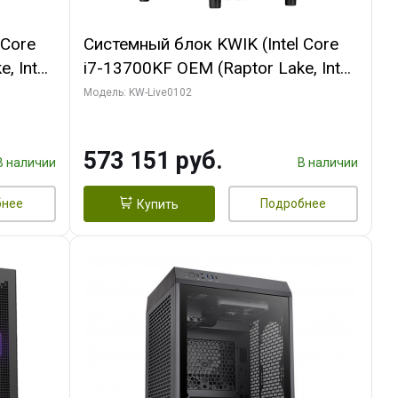
 Core
Системный блок KWIK (Intel Core
, Intel
i7-13700KF OEM (Raptor Lake, Intel
(2
7, C16 8EC/8PC/ 32 ГБ ОЗУ (2
Модель: KW-Live0102
ROART
модуля)/ Afox RTX4090 24GB
e-C DP
GDDR6X 384-Bit 3xDP HDMI ATX
573 151 руб.
Turbo/ 960 ГБ SSD)
В наличии
В наличии
бнее
Подробнее
Купить