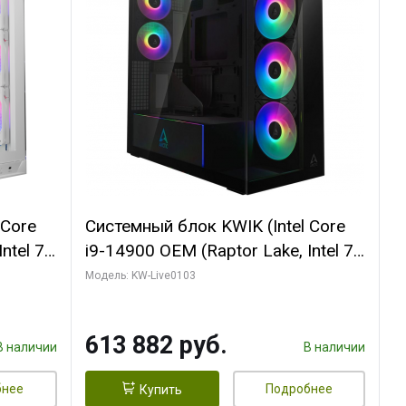
 Core
Системный блок KWIK (Intel Core
ntel 7,
i9-14900 OEM (Raptor Lake, Intel 7,
(2
C24 16EC/8PC// 64 ГБ ОЗУ (2
Модель: KW-Live0103
модуля)/ Afox RTX4090 24GB
B
GDDR6X 384-Bit 3xDP HDMI ATX
613 882 руб.
Turbo/ 960 ГБ SSD)
В наличии
В наличии
бнее
Подробнее
Купить