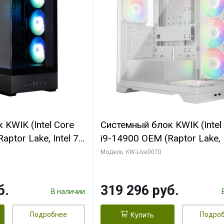
KWIK (Intel Core
Системный блок KWIK (Intel
ptor Lake, Intel 7,
i9-14900 OEM (Raptor Lake, I
 64 ГБ ОЗУ (2
C24 16EC/8PC// 64 ГБ ОЗУ 
Модель: KW-Live0070
 RTX5080
модуля)/ Gigabyte RTX5080
 16GB GDDR7
XTREME WATERFORCE 16G
б.
319 296 руб.
/ 512 ГБ SSD)
GDDR7 256bit/ 960 ГБ SSD)
В наличии
Подробнее
Подро
Купить