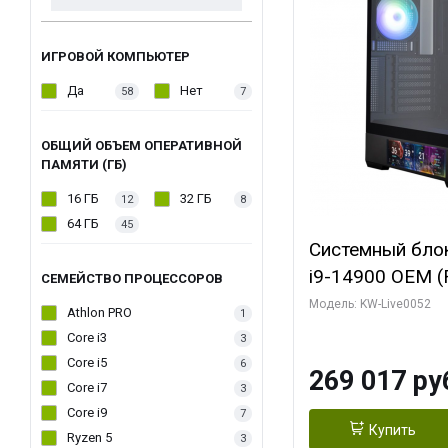
ИГРОВОЙ КОМПЬЮТЕР
Да
Нет
58
7
ОБЩИЙ ОБЪЕМ ОПЕРАТИВНОЙ
ПАМЯТИ (ГБ)
16 ГБ
32 ГБ
12
8
64 ГБ
45
Системный блок 
i9-14900 OEM (Ra
СЕМЕЙСТВО ПРОЦЕССОРОВ
C24 16EC/8PC//
Модель: KW-Live0052
Athlon PRO
1
модуля)/ Palit
Core i3
3
GAMINGPRO OC
Core i5
6
269 017 ру
256bit 3xDP HD
Core i7
3
Core i9
7
Купить
Ryzen 5
3