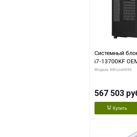
Системный блок 
i7-13700KF OEM 
7, C16 8EC/8PC
Модель: KW-Live0095
модуля)/ Afox
GDDR6X 384-Bi
567 503 ру
Turbo/ 512 ГБ 
Купить