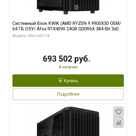
Системный блок KWIK (AMD RYZEN 9 9900X3D OEM/
64 ГБ ОЗУ/ Afox RTX4090 24GB GDDR6X 384-Bit 3xDP
HDMI ATX Turbo/ 960 ГБ SSD)
Модель: KW-Live0118
693 502 руб.
В наличии
Купить
Подробнее