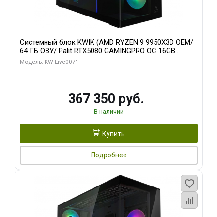
Системный блок KWIK (AMD RYZEN 9 9950X3D OEM/
64 ГБ ОЗУ/ Palit RTX5080 GAMINGPRO OC 16GB
GDDR7 256bit 3xDP HD/ 960 ГБ SSD)
Модель: KW-Live0071
367 350 руб.
В наличии
Купить
Подробнее