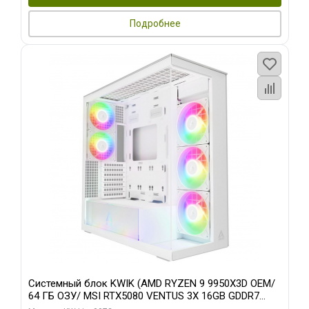
Подробнее
Системный блок KWIK (AMD RYZEN 9 9950X3D OEM/
64 ГБ ОЗУ/ MSI RTX5080 VENTUS 3X 16GB GDDR7
256bit 3xDP HDMI 3F/ 960 ГБ SSD)