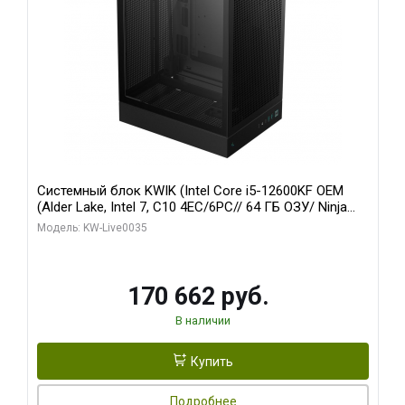
Системный блок KWIK (Intel Core i5-12600KF OEM
(Alder Lake, Intel 7, C10 4EC/6PC// 64 ГБ ОЗУ/ Ninja
Sinotex GTX1650 4GB 128bit GDDR6 DVI DP HDMI 2/
Модель: KW-Live0035
960 ГБ SSD)
170 662 руб.
В наличии
Купить
Подробнее