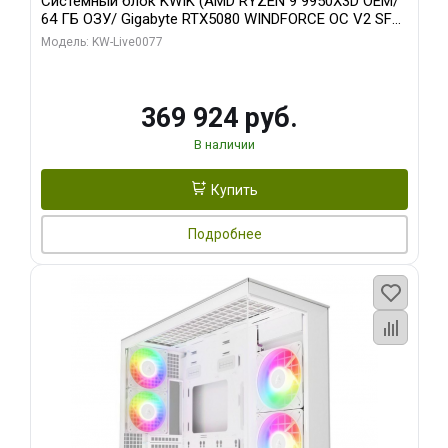
Системный блок KWIK (AMD RYZEN 9 9950X3D OEM/
64 ГБ ОЗУ/ Gigabyte RTX5080 WINDFORCE OC V2 SFF
16GB GDDR7 256b/ 960 ГБ SSD)
Модель: KW-Live0077
369 924 руб.
В наличии
Купить
Подробнее