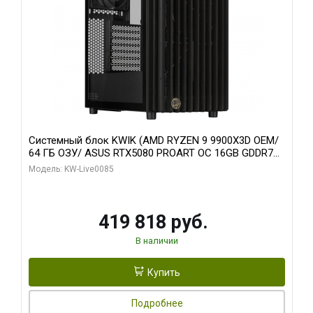
Системный блок KWIK (AMD RYZEN 9 9900X3D OEM/
64 ГБ ОЗУ/ ASUS RTX5080 PROART OC 16GB GDDR7
256bit Type-C DP 2/ 960 ГБ SSD)
Модель: KW-Live0085
419 818 руб.
В наличии
Купить
Подробнее