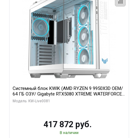
Системный блок KWIK (AMD RYZEN 9 9950X3D OEM/
64 ГБ ОЗУ/ Gigabyte RTX5080 XTREME WATERFORCE
16GB GDDR7 256bit/ 1 ТБ SSD)
Модель: KW-Live0081
417 872 руб.
В наличии