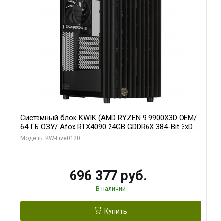
Системный блок KWIK (AMD RYZEN 9 9900X3D OEM/
64 ГБ ОЗУ/ Afox RTX4090 24GB GDDR6X 384-Bit 3xDP
HDMI ATX Turbo/ 1 ТБ SSD)
Модель: KW-Live0120
696 377 руб.
В наличии
Купить