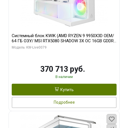
Системный блок KWIK (AMD RYZEN 9 9950X3D OEM/
64 ГБ ОЗУ/ MSI RTX5080 SHADOW 3X OC 16GB GDDR7
256bit 3xDP HDMI/ 960 ГБ SSD)
Модель: KW-Live0079
370 713 руб.
В наличии
Купить
Подробнее