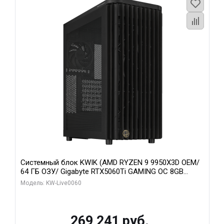
Системный блок KWIK (AMD RYZEN 9 9950X3D OEM/
64 ГБ ОЗУ/ Gigabyte RTX5060Ti GAMING OC 8GB
GDDR7 128bit 3xDP H/ 1 ТБ SSD)
Модель: KW-Live0060
269 241 руб.