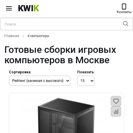
KWI
K
Контакты
Главная
Компьютеры
Готовые сборки игровых
компьютеров в Москве
Сортировка:
Показать: