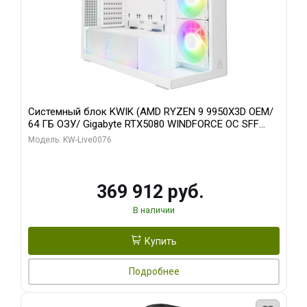
Системный блок KWIK (AMD RYZEN 9 9950X3D OEM/
64 ГБ ОЗУ/ Gigabyte RTX5080 WINDFORCE OC SFF
16GB GDDR7 256bit / 960 ГБ SSD)
Модель: KW-Live0076
369 912 руб.
В наличии
Купить
Подробнее