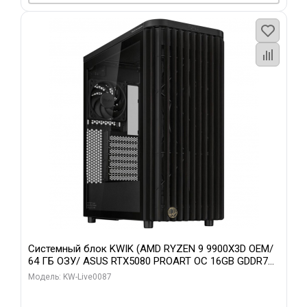
Системный блок KWIK (AMD RYZEN 9 9900X3D OEM/
64 ГБ ОЗУ/ ASUS RTX5080 PROART OC 16GB GDDR7
256bit Type-C DP 2/ 1 ТБ SSD)
Модель: KW-Live0087