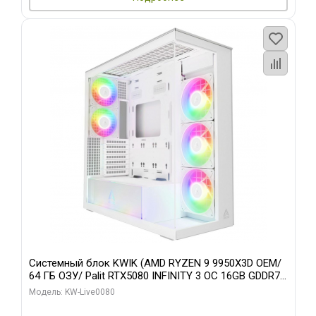
Системный блок KWIK (AMD RYZEN 9 9950X3D OEM/
64 ГБ ОЗУ/ Palit RTX5080 INFINITY 3 OC 16GB GDDR7
256bit 3xDP H/ 960 ГБ SSD)
Модель: KW-Live0080