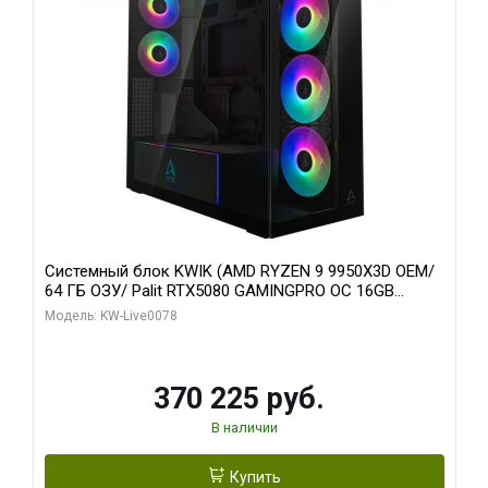
Системный блок KWIK (AMD RYZEN 9 9950X3D OEM/
64 ГБ ОЗУ/ Palit RTX5080 GAMINGPRO OC 16GB
GDDR7 256bit 3xDP HD/ 1 ТБ SSD)
Модель: KW-Live0078
370 225 руб.
В наличии
Купить