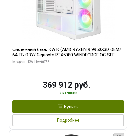
Системный блок KWIK (AMD RYZEN 9 9950X3D OEM/
64 ГБ ОЗУ/ Gigabyte RTX5080 WINDFORCE OC SFF
16GB GDDR7 256bit / 960 ГБ SSD)
Модель: KW-Live0076
369 912 руб.
В наличии
Купить
Подробнее