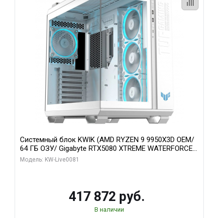
Системный блок KWIK (AMD RYZEN 9 9950X3D OEM/
64 ГБ ОЗУ/ Gigabyte RTX5080 XTREME WATERFORCE
16GB GDDR7 256bit/ 1 ТБ SSD)
Модель: KW-Live0081
417 872 руб.
В наличии