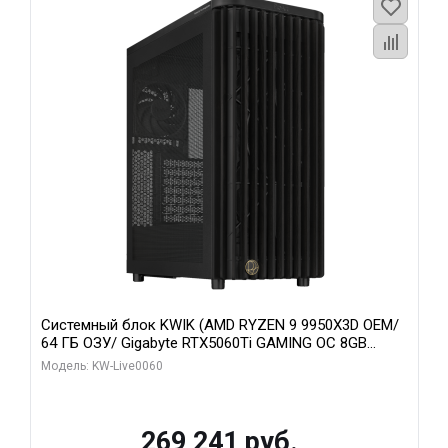
Системный блок KWIK (AMD RYZEN 9 9950X3D OEM/
64 ГБ ОЗУ/ Gigabyte RTX5060Ti GAMING OC 8GB
GDDR7 128bit 3xDP H/ 1 ТБ SSD)
Модель: KW-Live0060
269 241 руб.