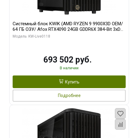
Системный блок KWIK (AMD RYZEN 9 9900X3D OEM/
64 ГБ ОЗУ/ Afox RTX4090 24GB GDDR6X 384-Bit 3xDP
HDMI ATX Turbo/ 960 ГБ SSD)
Модель: KW-Live0118
693 502 руб.
В наличии
Купить
Подробнее