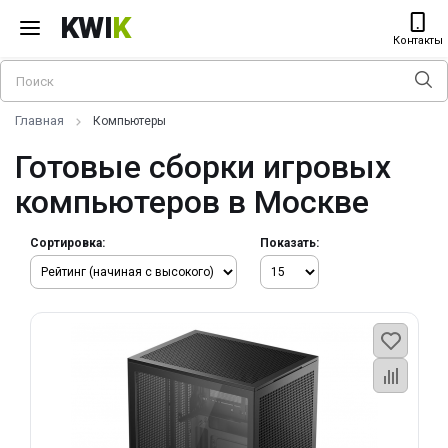
KWI
K
Контакты
Главная
Компьютеры
Готовые сборки игровых
компьютеров в Москве
Сортировка:
Показать: