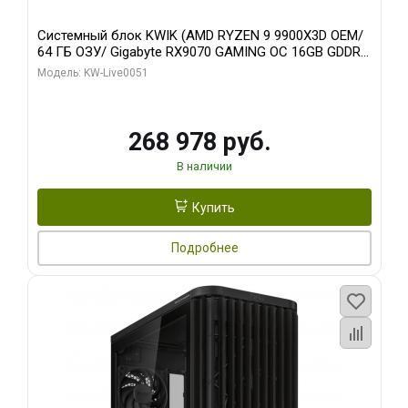
Системный блок KWIK (AMD RYZEN 9 9900X3D OEM/
64 ГБ ОЗУ/ Gigabyte RX9070 GAMING OC 16GB GDDR6
256bit 2xDP 2xH/ 960 ГБ SSD)
Модель: KW-Live0051
268 978 руб.
В наличии
Купить
Подробнее