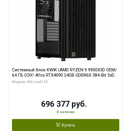
Системный блок KWIK (AMD RYZEN 9 9900X3D OEM/
64 ГБ ОЗУ/ Afox RTX4090 24GB GDDR6X 384-Bit 3xDP
HDMI ATX Turbo/ 1 ТБ SSD)
Модель: KW-Live0120
696 377 руб.
В наличии
Купить