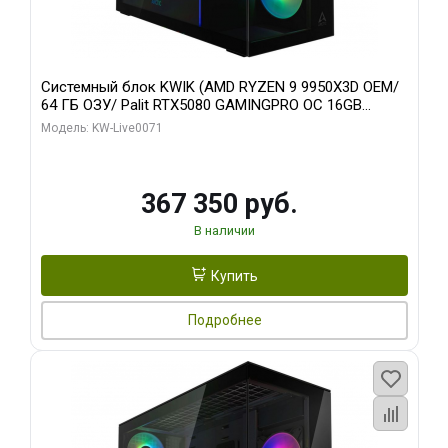
Системный блок KWIK (AMD RYZEN 9 9950X3D OEM/
64 ГБ ОЗУ/ Palit RTX5080 GAMINGPRO OC 16GB
GDDR7 256bit 3xDP HD/ 960 ГБ SSD)
Модель: KW-Live0071
367 350 руб.
В наличии
Купить
Подробнее