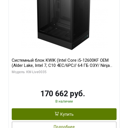
Системный блок KWIK (Intel Core i5-12600KF OEM
(Alder Lake, Intel 7, C10 4EC/6PC// 64 ГБ ОЗУ/ Ninja
Sinotex GTX1650 4GB 128bit GDDR6 DVI DP HDMI 2/
Модель: KW-Live0035
960 ГБ SSD)
170 662 руб.
В наличии
Купить
Подробнее