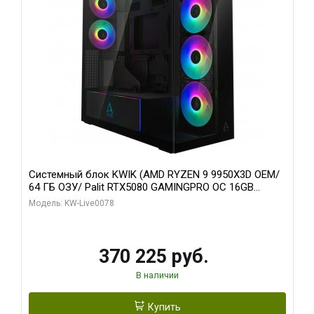
Системный блок KWIK (AMD RYZEN 9 9950X3D OEM/
64 ГБ ОЗУ/ Palit RTX5080 GAMINGPRO OC 16GB
GDDR7 256bit 3xDP HD/ 1 ТБ SSD)
Модель: KW-Live0078
370 225 руб.
В наличии
Купить