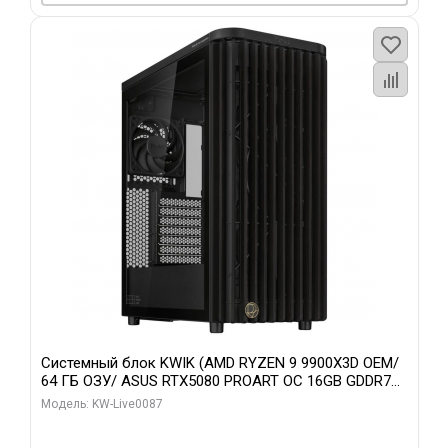
Системный блок KWIK (AMD RYZEN 9 9900X3D OEM/
64 ГБ ОЗУ/ ASUS RTX5080 PROART OC 16GB GDDR7
256bit Type-C DP 2/ 1 ТБ SSD)
Модель: KW-Live0087