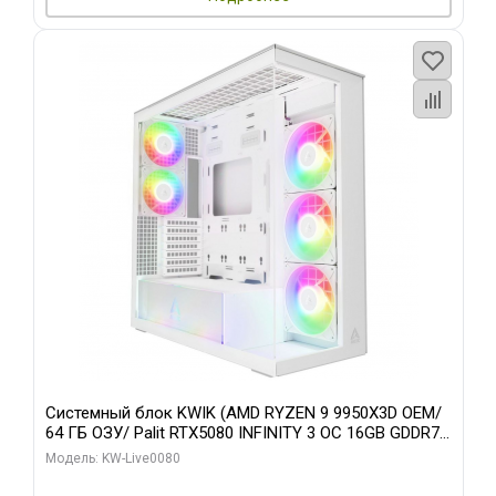
Системный блок KWIK (AMD RYZEN 9 9950X3D OEM/
64 ГБ ОЗУ/ Palit RTX5080 INFINITY 3 OC 16GB GDDR7
256bit 3xDP H/ 960 ГБ SSD)
Модель: KW-Live0080