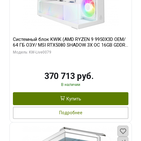
Системный блок KWIK (AMD RYZEN 9 9950X3D OEM/
64 ГБ ОЗУ/ MSI RTX5080 SHADOW 3X OC 16GB GDDR7
256bit 3xDP HDMI/ 960 ГБ SSD)
Модель: KW-Live0079
370 713 руб.
В наличии
Купить
Подробнее