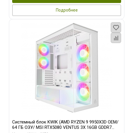
Подробнее
Системный блок KWIK (AMD RYZEN 9 9950X3D OEM/
64 ГБ ОЗУ/ MSI RTX5080 VENTUS 3X 16GB GDDR7
256bit 3xDP HDMI 3F/ 960 ГБ SSD)