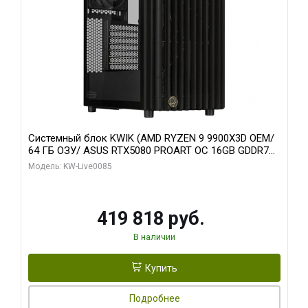
Системный блок KWIK (AMD RYZEN 9 9900X3D OEM/
64 ГБ ОЗУ/ ASUS RTX5080 PROART OC 16GB GDDR7
256bit Type-C DP 2/ 960 ГБ SSD)
Модель: KW-Live0085
419 818 руб.
В наличии
Купить
Подробнее