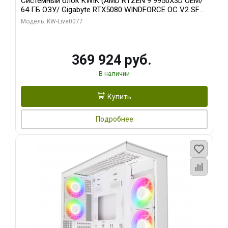
Системный блок KWIK (AMD RYZEN 9 9950X3D OEM/
64 ГБ ОЗУ/ Gigabyte RTX5080 WINDFORCE OC V2 SFF
16GB GDDR7 256b/ 960 ГБ SSD)
Модель: KW-Live0077
369 924 руб.
В наличии
Купить
Подробнее