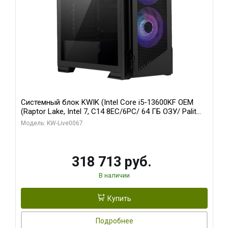
Системный блок KWIK (Intel Core i5-13600KF OEM
(Raptor Lake, Intel 7, C14 8EC/6PC/ 64 ГБ ОЗУ/ Palit
RTX5080 GAMINGPRO OC 16GB GDDR7 256bit 3xDP
Модель: KW-Live0067
HD/ 960 ГБ SSD)
318 713 руб.
В наличии
Купить
Подробнее