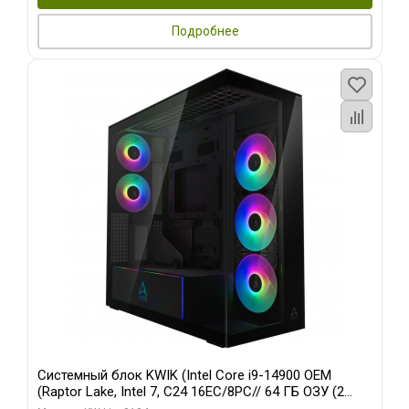
Подробнее
Системный блок KWIK (Intel Core i9-14900 OEM
(Raptor Lake, Intel 7, C24 16EC/8PC// 64 ГБ ОЗУ (2
модуля)/ Afox RTX4090 24GB GDDR6X 384-Bit 3xDP