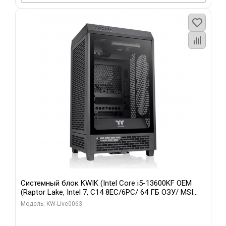
Системный блок KWIK (Intel Core i5-13600KF OEM
(Raptor Lake, Intel 7, C14 8EC/6PC/ 64 ГБ ОЗУ/ MSI
RTX5080 VENTUS 3X OC 16GB GDDR7 256bit 3xDP
Модель: KW-Live0063
HDMI/ 512 ГБ SSD)