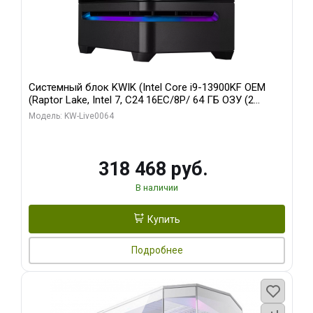
Системный блок KWIK (Intel Core i9-13900KF OEM
(Raptor Lake, Intel 7, C24 16EC/8P/ 64 ГБ ОЗУ (2
модуля)/ ASUS RTX5080 PROART OC 16GB GDDR7
Модель: KW-Live0064
256bit Type-C DP 2/ 512 ГБ SSD)
318 468 руб.
В наличии
Купить
Подробнее