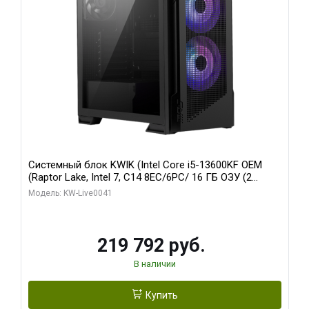
Системный блок KWIK (Intel Core i5-13600KF OEM
(Raptor Lake, Intel 7, C14 8EC/6PC/ 16 ГБ ОЗУ (2
модуля)/ Palit RTX5080 GAMINGPRO OC 16GB GDDR7
Модель: KW-Live0041
256bit 3xDP HD/ 512 ГБ SSD)
219 792 руб.
В наличии
Купить