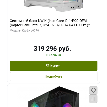
Системный блок KWIK (Intel Core i9-14900 OEM
(Raptor Lake, Intel 7, C24 16EC/8PC// 64 ГБ ОЗУ (2
модуля)/ Gigabyte RTX5080 XTREME WATERFORCE
Модель: KW-Live0070
16GB GDDR7 256bit/ 960 ГБ SSD)
319 296 руб.
В наличии
Купить
Подробнее