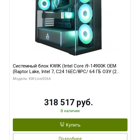
Системный блок KWIK (Intel Core i9-14900K OEM
(Raptor Lake, Intel 7, C24 16EC/8PC/ 64 ГБ ОЗУ (2
модуля)/ Gigabyte RTX5080 XTREME WATERFORCE
Модель: KW-Live0066
16GB GDDR7 256bit/ 1 ТБ SSD)
318 517 руб.
В наличии
Купить
Подробнее