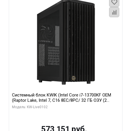
Системный блок KWIK (Intel Core i7-13700KF OEM
(Raptor Lake, Intel 7, C16 8EC/8PC/ 32 ГБ ОЗУ (2
модуля)/ Afox RTX4090 24GB GDDR6X 384-Bit 3xDP
Модель: KW-Live0102
HDMI ATX Turbo/ 960 ГБ SSD)
573 151 руб.