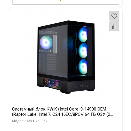
Системный блок KWIK (Intel Core i9-14900 OEM
(Raptor Lake, Intel 7, C24 16EC/8PC// 64 ГБ ОЗУ (2
модуля)/ Palit RTX5080 GAMINGPRO OC 16GB GDDR7
Модель: KW-Live0052
256bit 3xDP HD/ 512 ГБ SSD)