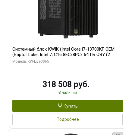
Системный блок KWIK (Intel Core i7-13700KF OEM
(Raptor Lake, Intel 7, C16 8EC/8PC/ 64 ГБ ОЗУ (2
модуля)/ ASUS RTX5080 PROART OC 16GB GDDR7
Модель: KW-Live0065
256bit Type-C DP 2/ 1 ТБ SSD)
318 508 руб.
В наличии
Купить
Подробнее