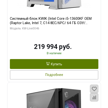
Системный блок KWIK (Intel Core i5-13600KF OEM
(Raptor Lake, Intel 7, C14 8EC/6PC/ 64 ГБ ОЗУ/
Gigabyte RTX5060Ti GAMING OC 8GB GDDR7 128bit
Модель: KW-Live0046
3xDP H/ 960 ГБ SSD)
219 994 руб.
В наличии
Купить
Подробнее