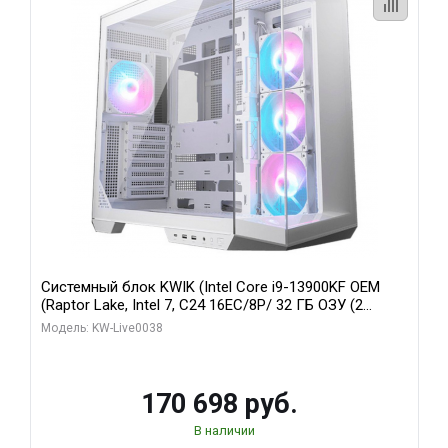
Системный блок KWIK (Intel Core i9-13900KF OEM
(Raptor Lake, Intel 7, C24 16EC/8P/ 32 ГБ ОЗУ (2
модуля)/ Gigabyte RX9070XT GAMING OC 16GB GDDR6
Модель: KW-Live0038
256bit 2xDP 2/ 960 ГБ SSD)
170 698 руб.
В наличии