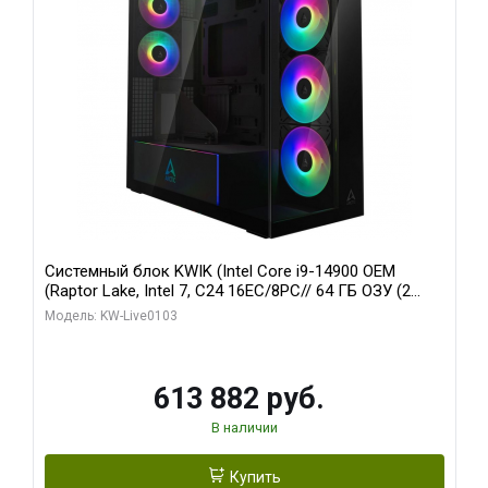
Системный блок KWIK (Intel Core i9-14900 OEM
(Raptor Lake, Intel 7, C24 16EC/8PC// 64 ГБ ОЗУ (2
модуля)/ Afox RTX4090 24GB GDDR6X 384-Bit 3xDP
Модель: KW-Live0103
HDMI ATX Turbo/ 960 ГБ SSD)
613 882 руб.
В наличии
Купить