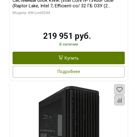
Системный блок KWIK (Intel Core i9-13900F OEM
(Raptor Lake, Intel 7, Efficient-co/ 32 ГБ ОЗУ (2
модуля)/ Gigabyte RTX5070Ti AERO OC 16GB GDDR7
Модель: KW-Live0044
256bit 3xDP HD/ 512 ГБ SSD)
219 951 руб.
В наличии
Купить
Подробнее