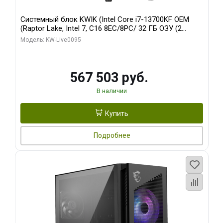
Системный блок KWIK (Intel Core i7-13700KF OEM
(Raptor Lake, Intel 7, C16 8EC/8PC/ 32 ГБ ОЗУ (2
модуля)/ Afox RTX4090 24GB GDDR6X 384-Bit 3xDP
Модель: KW-Live0095
HDMI ATX Turbo/ 512 ГБ SSD)
567 503 руб.
В наличии
Купить
Подробнее