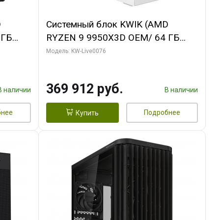
D
Системный блок KWIK (AMD
 ГБ
RYZEN 9 9950X3D OEM/ 64 ГБ
ОЗУ/ Gigabyte RTX5080
Модель: KW-Live0076
B
WINDFORCE OC SFF 16GB GDDR7
256bit / 960 ГБ SSD)
369 912 руб.
В наличии
В наличии
бнее
Подробнее
Купить