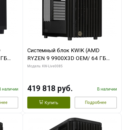
D
Системный блок KWIK (AMD
 ГБ
RYZEN 9 9900X3D OEM/ 64 ГБ
ING OC
ОЗУ/ ASUS RTX5080 PROART OC
Модель: KW-Live0085
xH/ 960
16GB GDDR7 256bit Type-C DP 2/
960 ГБ SSD)
419 818 руб.
В наличии
В наличии
бнее
Подробнее
Купить