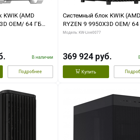
к KWIK (AMD
Системный блок KWIK (AM
3D OEM/ 64 ГБ
RYZEN 9 9950X3D OEM/ 64
 RTX5080 XTREME
ОЗУ/ Gigabyte RTX5080
Модель: KW-Live0077
GB GDDR7 256bit/
WINDFORCE OC V2 SFF 16G
GDDR7 256b/ 960 ГБ SSD)
б.
369 924 руб.
В наличии
Подробнее
Подро
Купить