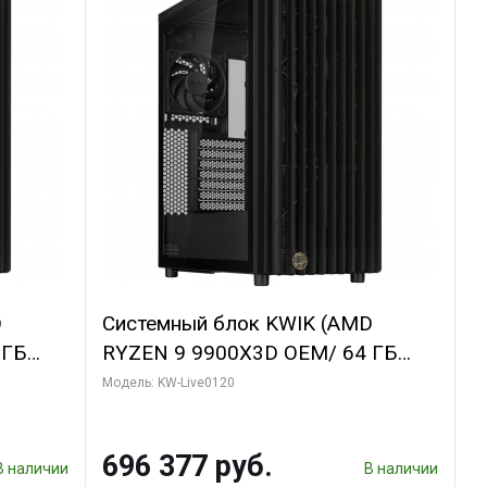
D
Системный блок KWIK (AMD
 ГБ
RYZEN 9 9900X3D OEM/ 64 ГБ
GDDR6X
ОЗУ/ Afox RTX4090 24GB GDDR6X
Модель: KW-Live0120
bo/ 960
384-Bit 3xDP HDMI ATX Turbo/ 1
ТБ SSD)
696 377 руб.
В наличии
В наличии