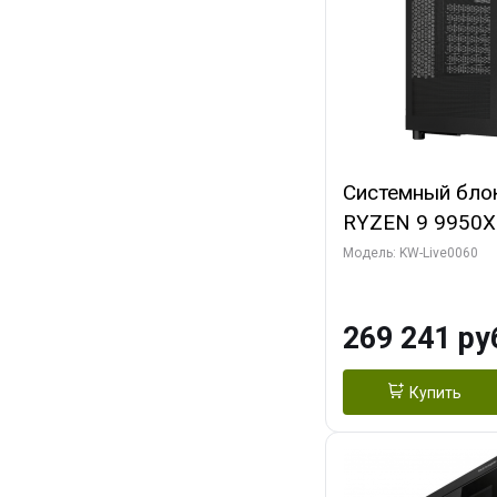
Системный бло
RYZEN 9 9950X
ОЗУ/ Gigabyte
Модель: KW-Live0060
OC 8GB GDDR7 1
ТБ SSD)
269 241 ру
Купить