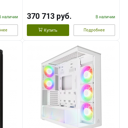
DMI
16GB GDDR7 256bit 3xDP HDMI/
960 ГБ SSD)
370 713 руб.
В наличии
В наличии
бнее
Подробнее
Купить