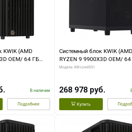
к KWIK (AMD
Системный блок KWIK (AM
3D OEM/ 64 ГБ
RYZEN 9 9900X3D OEM/ 64
 RTX5060Ti GAMING
ОЗУ/ Gigabyte RX9070 GAM
Модель: KW-Live0051
28bit 3xDP H/ 1
16GB GDDR6 256bit 2xDP 2
ГБ SSD)
б.
268 978 руб.
В наличии
Подробнее
Подро
Купить