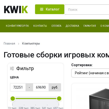
KWI
K
Каталог
КОНФИГУРАТОР ПК
КОНТАКТЫ
ОПЛАТА
ДОСТАВКА
ГАРАНТИЯ
О КОМ
Главная
Компьютеры
Готовые сборки игровых ко
Сортировка:
Фильтр
ЦЕНА
-
руб.
72 тыс.
228 тыс.
385 тыс.
541 тыс.
697 тыс.