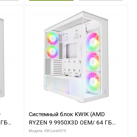
D
Системный блок KWIK (AMD
 ГБ
RYZEN 9 9950X3D OEM/ 64 ГБ
 3X
ОЗУ/ MSI RTX5080 SHADOW 3X OC
Модель: KW-Live0079