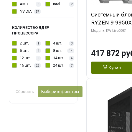
AMD
Intel
6
2
NVIDIA
57
Системный бло
RYZEN 9 9950X
КОЛИЧЕСТВО ЯДЕР
ОЗУ/ Gigabyte
Модель: KW-Live0081
ПРОЦЕССОРА
WATERFORCE 16
2 шт.
4 шт.
1
3
1 ТБ SSD)
6 шт.
8 шт.
417 872 ру
4
14
12 шт.
14 шт.
9
4
16 шт.
24 шт.
23
7
Купить
Сбросить
Выберите фильтры