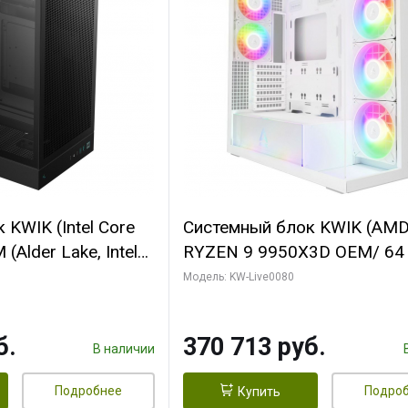
KWIK (Intel Core
Системный блок KWIK (AM
(Alder Lake, Intel
RYZEN 9 9950X3D OEM/ 64
/ 64 ГБ ОЗУ/ Ninja
ОЗУ/ Palit RTX5080 INFINIT
Модель: KW-Live0080
0 4GB 128bit
16GB GDDR7 256bit 3xDP H
HDMI 2/ 960 ГБ
ГБ SSD)
б.
370 713 руб.
В наличии
Подробнее
Подро
Купить