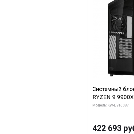
Системный бло
RYZEN 9 9900X
ОЗУ/ ASUS RTX
Модель: KW-Live0087
16GB GDDR7 256
ТБ SSD)
422 693 ру