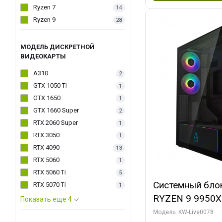
Ryzen 7
14
Ryzen 9
28
МОДЕЛЬ ДИСКРЕТНОЙ
ВИДЕОКАРТЫ
A310
2
GTX 1050 Ti
1
GTX 1650
1
GTX 1660 Super
2
RTX 2060 Super
1
RTX 3050
1
RTX 4090
13
RTX 5060
1
RTX 5060 Ti
5
Системный бло
RTX 5070 Ti
1
RYZEN 9 9950X
Показать еще 4
ОЗУ/ Palit RT
Модель: KW-Live0078