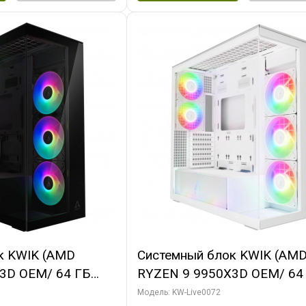
к KWIK (AMD
Системный блок KWIK (AM
3D OEM/ 64 ГБ
RYZEN 9 9950X3D OEM/ 64
X5080 GAMINGPRO
ОЗУ/ MSI RTX5080 VENTUS
Модель: KW-Live0072