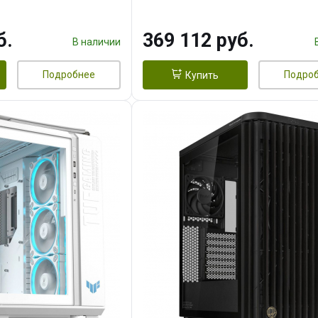
 256bit 3xDP HD/ 1
16GB GDDR7 256bit 3xDP H
3F/ 960 ГБ SSD)
б.
369 112 руб.
В наличии
Подробнее
Подро
Купить