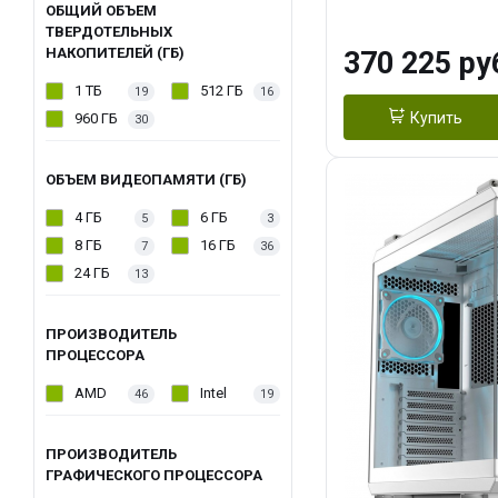
OC 16GB GDDR7
ОБЩИЙ ОБЪЕМ
ТВЕРДОТЕЛЬНЫХ
ТБ SSD)
НАКОПИТЕЛЕЙ (ГБ)
370 225 ру
1 ТБ
512 ГБ
19
16
Купить
960 ГБ
30
ОБЪЕМ ВИДЕОПАМЯТИ (ГБ)
4 ГБ
6 ГБ
5
3
8 ГБ
16 ГБ
7
36
24 ГБ
13
ПРОИЗВОДИТЕЛЬ
ПРОЦЕССОРА
AMD
Intel
46
19
ПРОИЗВОДИТЕЛЬ
ГРАФИЧЕСКОГО ПРОЦЕССОРА